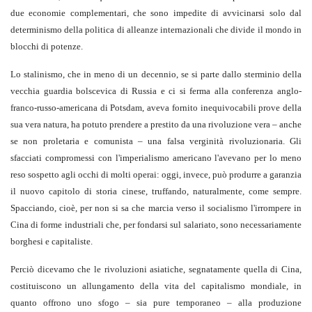
due economie complementari, che sono impe­dite di avvicinarsi solo dal
determinismo della politica di alleanze internazionali che divide il mondo in
blocchi di potenze.
Lo stalinismo, che in meno di un de­cennio, se si parte dallo sterminio della
vec­chia guardia bolscevica di Russia e ci si ferma alla conferenza anglo-
franco-russo-­americana di Potsdam, aveva fornito ine­quivocabili prove della
sua vera natura, ha potuto prendere a prestito da una rivolu­zione vera – anche
se non proletaria e co­munista – una falsa verginità rivoluziona­ria. Gli
sfacciati compromessi con l'impe­rialismo americano l'avevano per lo meno
reso sospetto agli occhi di molti operai: oggi, invece, può produrre a garanzia
il nuovo capitolo di storia cinese, truffando, naturalmente, come sempre.
Spacciando, cioè, per non si sa che marcia verso il so­cialismo l'irrompere in
Cina di forme in­dustriali che, per fondarsi sul salariato, sono necessariamente
borghesi e capitaliste.
Perciò dicevamo che le rivoluzioni asia­tiche, segnatamente quella di Cina,
costi­tuiscono un allungamento della vita del ca­pitalismo mondiale, in
quanto offrono uno sfogo – sia pure temporaneo – alla produ­zione