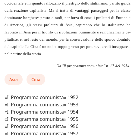
occidentale e in quanto rafforzano il prestigio dello stalinismo, partito guida
del­la reazione capitalista. Ma si tratta di van­taggi passeggeri per la classe
dominante bor­ghese: presto o tardi, per forza di cose, i proletari di Europa e
di America, gli stessi proletari di Asia, capiranno che lo stalini­smo ha
lavorato in Asia per il trionfo di ri­voluzioni puramente e semplicemente ca­
pitaliste, e, nel resto del mondo, per la con­servazione dello sporco dominio
del capi­tale. La Cina è un nodo troppo grosso per poter evitare di incappare...
nel pettine del­la storia.
Da "Il programma comunista" n. 17 del 1954.
Asia
Cina
«Il Programma comunista» 1952
«Il Programma comunista» 1953
«Il Programma comunista» 1954
«Il Programma comunista» 1955
«Il Programma comunista» 1956
«Il Programma comunista» 1957