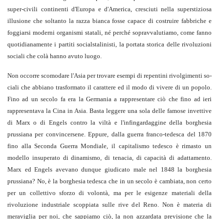
super-civili continenti d'Euro­pa e d'America, cresciuti nella superstizio­sa
illusione che soltanto la razza bianca fosse capace di costruire fabbriche e
foggiarsi moderni organismi statali, né perché sopravvalutiamo, come fanno
quotidiana­mente i partiti socialstalinisti, la portata sto­rica delle rivoluzioni
sociali che colà han­no avuto luogo.
Non occorre scomodare l'Asia per tro­vare esempi di repentini rivolgimenti so­
ciali che abbiano trasformato il carattere ed il modo di vivere di un popolo.
Fino ad un secolo fa era la Germania a rappresentare ciò che fino ad ieri
rappresentava la Cina in Asia. Basta leggere una sola delle famo­se invettive
di Marx o di Engels contro la viltà e l'infingardaggine della borghesia
prussiana per convincersene. Eppure, dal­la guerra franco-tedesca del 1870
fino alla Seconda Guerra Mondiale, il capitalismo tedesco è rimasto un
modello insuperato di dinamismo, di tenacia, di capacità di adattamento.
Marx ed Engels avevano dun­que giudicato male nel 1848 la borghesia
prussiana? No, è la borghesia tedesca che in un secolo è cambiata, non certo
per un collettivo sforzo di volontà, ma per le esi­genze materiali della
rivoluzione industriale scoppiata sulle rive del Reno. Non è mate­ria di
meraviglia per noi, che sappiamo ciò, la non azzardata previsione che la