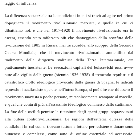
raggio di influenza.
La differenza sostanziale tra le condi­zioni in cui si trovò ad agire nel primo
do­poguerra il movimento rivoluzionario marxista, e quelle in cui ci
dibattiamo noi, è che nel 1917-1920 il movimento rivolu­zionario era in
ascesa, essendo stato raf­forzato più che danneggiato dalla sconfitta della
rivoluzione del 1905 in Russia, men­tre accadde, allo scoppio della Seconda
Guerra Mondiale, che il movimento rivolu­zionario, annichilito dal
tradimento della dirigenza stalinista della Terza Internazio­nale, era
praticamente inesistente. Le ese­cuzioni capitali dei bolscevichi russi avve­
nute alla vigilia della guerra (biennio 1936-1938), il tremendo repulisti e il
catastrofi­co crollo ideologico provocato dalla guer­ra di Spagna, le radicali
repressioni nazifasciste operate nell'intera Europa, si può dire che ridussero il
movimento marxista a po­che persone, miracolosamente scampate al macello,
e, quel che conta di più, all'assas­sinio ideologico commesso dallo stalini­smo.
La fine delle ostilità permise la ritessitura degli sparsi gruppi sopravvissuti
alla bufera controrivoluzionaria. Le ragioni del­l'estrema durezza delle
condizioni in cui essi si trovano tuttora a lottare per resistere e durare sono
numerose e complesse, come sono di ordine essenziale ed accessorio.