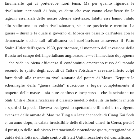
Enumerarle qui ci porterebbe fuori tema. Ma per quanto riguarda le
rivoluzioni na­zionali di Asia, va detto che esse vanno classificate fra le
ragioni essenziali delle no­stre odierne strettezze. Infatti esse hanno ridato
allo stalinismo un volto rivoluziona­rio, sia pure posticcio e mentito. La
guerra – durante la quale il governo di Mosca era passato dall'intesa con le
democrazie occi­dentali all'alleanza col nazifascismo attra­verso il Patto
Stalin-Hitler dell'agosto 1939, per ritornare, al momento dell'inva­sione della
Russia nel campo dell'imperia­lismo anglosassone – e l'immediato dopoguerra
– che vide in piena efficienza il con­dominio americano-russo del mondo
secon­do lo spirito degli accordi di Yalta e Potsdam – avevano inferto colpi
formida­bili alla truccatura rivoluzionaria del pote­re di Mosca. Neppure le
schermaglie della "guerra fredda" riuscirono a fugare com­pletamente il
sospetto delle masse – sia pure confuso e inespresso – che la scissione tra
Stati Uniti e Russia ricalcasse il classico modello delle liti tra ladroni intenti
a spar­tirsi la preda. Doveva svolgersi lo spettacolare film della travolgente
avanza­ta delle armate di Mao tse Tung sui lanzi­chenecchi di Ciang Kai Scek
e, un anno dopo, la calata irresistibile delle divisioni cinesi in Corea, perché
il prestigio dello sta­linismo internazionale riprendesse quota, atteggiandosi a
guida della lotta mondiale contro gli Stati Uniti, roccaforte del capi­talismo.