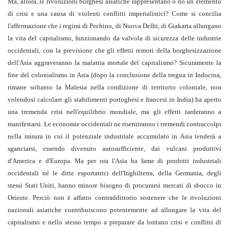
Ma, allora, le rivoluzioni borghesi asia­tiche rappresentano o no un elemento
di crisi e una causa di violenti conflitti imperialistici? Come si concilia
l'affermazione che i regimi di Pechino, di Nuova Delhi, di Giakarta allungano
la vita del capitalismo, funzionando da valvola di sicurezza delle industrie
occidentali, con la previsione che gli effetti remoti della borghesizzazione
del­l'Asia aggraveranno la malattia mortale del capitalismo? Sicuramente la
fine del colo­nialismo in Asia (dopo la conclusione del­la tregua in Indocina,
rimane soltanto la Malesia nella condizione di territorio colonia­le, non
volendosi calcolare gli stabilimenti portoghesi e francesi in India) ha aperto
una tremenda crisi nell'equilibrio mondiale, ma gli effetti tarderanno a
manifestarsi. Le eco­nomie occidentali ne risentiranno i tremendi contraccolpi
nella misura in cui il poten­ziale industriale accumulato in Asia tende­rà a
sganciarsi, essendo divenuto autosuf­ficiente, dai vulcani produttivi
d'America e d'Europa. Ma per ora l'Asia ha fame di prodotti industriali
occidentali né le ditte esportatrici dell'Inghilterra, della Germa­nia, degli
stessi Stati Uniti, hanno minore bisogno di procurarsi mercati di sbocco in
Oriente. Perciò non è affatto contraddittorio sostenere che le rivoluzioni
nazionali asiatiche contribuiscono potentemente ad allungare la vita del
capitalismo e nello stes­so tempo a preparare da lontano crisi e con­flitti di