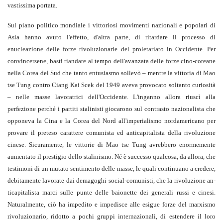
vastissima portata.
Sul piano politico mondiale i vittoriosi movimenti nazionali e popolari di
Asia han­no avuto l'effetto, d'altra parte, di ritardare il processo di
enucleazione delle forze ri­voluzionarie del proletariato in Occidente. Per
convincersene, basti riandare al tempo dell'avanzata delle forze cino-coreane
nel­la Corea del Sud che tanto entusiasmo sol­levò – mentre la vittoria di Mao
tse Tung contro Ciang Kai Scek del 1949 aveva pro­vocato soltanto curiosità
– nelle masse lavoratrici dell'Occidente. L'inganno allora riuscì alla
perfezione perché i partiti stali­nisti giocarono sul contrasto nazionalista che
opponeva la Cina e la Corea del Nord all'imperialismo nordamericano per
prova­re il preteso carattere comunista ed antica­pitalista della rivoluzione
cinese. Sicura­mente, le vittorie di Mao tse Tung avreb­bero enormemente
aumentato il prestigio dello stalinismo. Né è successo qualcosa, da allora, che
testimoni di un mutato senti­mento delle masse, le quali continuano a credere,
debitamente lavorate dai demagoghi social-comunisti, che la rivoluzione an­
ticapitalista marci sulle punte delle baio­nette dei generali russi e cinesi.
Natural­mente, ciò ha impedito e impedisce alle esigue forze del marxismo
rivoluzionario, ridotto a pochi gruppi internazionali, di estendere il loro