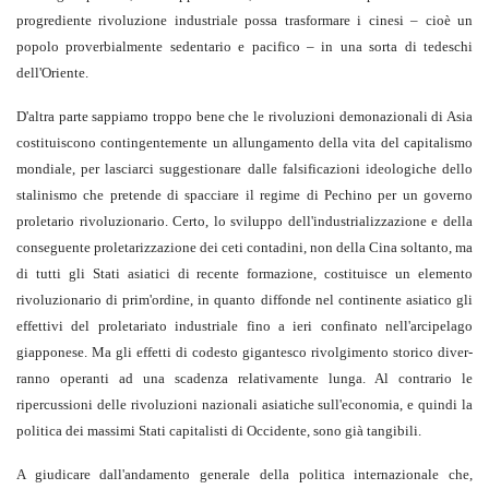
progrediente rivoluzione industriale possa trasformare i cinesi – cioè un
popolo proverbialmente sedentario e pacifico – in una sorta di tedeschi
dell'Oriente.
D'altra parte sappiamo troppo bene che le rivoluzioni demonazionali di Asia
costi­tuiscono contingentemente un allungamen­to della vita del capitalismo
mondiale, per lasciarci suggestionare dalle falsificazioni ideologiche dello
stalinismo che pretende di spacciare il regime di Pechino per un go­verno
proletario rivoluzionario. Certo, lo sviluppo dell'industrializzazione e della
conseguente proletarizzazione dei ceti con­tadini, non della Cina soltanto, ma
di tutti gli Stati asiatici di recente formazione, co­stituisce un elemento
rivoluzionario di prim'ordine, in quanto diffonde nel conti­nente asiatico gli
effettivi del proletariato industriale fino a ieri confinato nell'arci­pelago
giapponese. Ma gli effetti di codesto gigantesco rivolgimento storico diver­
ranno operanti ad una scadenza relativamente lunga. Al contrario le
ripercussioni delle rivoluzioni nazionali asiatiche sul­l'economia, e quindi la
politica dei massi­mi Stati capitalisti di Occidente, sono già tangibili.
A giudicare dall'andamento generale della politica internazionale che,