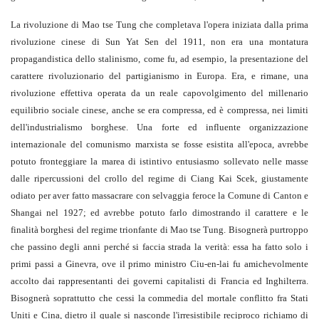
La rivoluzione di Mao tse Tung che completava l'opera iniziata dalla prima
ri­voluzione cinese di Sun Yat Sen del 1911, non era una montatura
propagandistica del­lo stalinismo, come fu, ad esempio, la pre­sentazione del
carattere rivoluzionario del partigianismo in Europa. Era, e rimane, una
rivoluzione effettiva operata da un reale capovolgimento del millenario
equilibrio sociale cinese, anche se era compressa, ed è compressa, nei limiti
dell'industrialismo borghese. Una forte ed influente organiz­zazione
internazionale del comunismo marxista se fosse esistita all'epoca, avreb­be
potuto fronteggiare la marea di istintivo entusiasmo sollevato nelle masse
dalle ri­percussioni del crollo del regime di Ciang Kai Scek, giustamente
odiato per aver fat­to massacrare con selvaggia feroce la Co­mune di Canton e
Shangai nel 1927; ed avrebbe potuto farlo dimostrando il carat­tere e le
finalità borghesi del regime trion­fante di Mao tse Tung. Bisognerà purtrop­po
che passino degli anni perché si faccia strada la verità: essa ha fatto solo i
primi passi a Ginevra, ove il primo ministro Ciu-en-lai fu amichevolmente
accolto dai rappresentanti dei governi capitalisti di Fran­cia ed Inghilterra.
Bisognerà soprattutto che cessi la commedia del mortale conflitto fra Stati
Uniti e Cina, dietro il quale si nascon­de l'irresistibile reciproco richiamo di