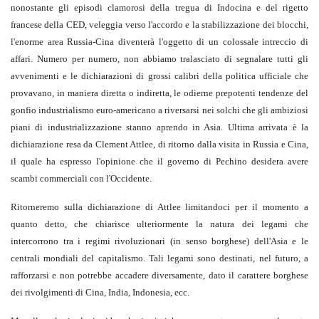
nonostante gli episodi clamorosi della tregua di Indo­cina e del rigetto
francese della CED, veleggia verso l'accordo e la stabilizzazio­ne dei blocchi,
l'enorme area Russia-Cina diventerà l'oggetto di un colossale intreccio di
affari. Numero per numero, non ab­biamo tralasciato di segnalare tutti gli
avvenimenti e le dichiarazioni di grossi cali­bri della politica ufficiale che
provavano, in maniera diretta o indiretta, le odierne pre­potenti tendenze del
gonfio industrialismo euro-americano a riversarsi nei solchi che gli ambiziosi
piani di industrializzazione stanno aprendo in Asia. Ultima arrivata è la
dichiarazione resa da Clement Attlee, di ritorno dalla visita in Russia e Cina,
il qua­le ha espresso l'opinione che il governo di Pechino desidera avere
scambi commerciali con l'Occidente.
Ritorneremo sulla dichiarazione di At­tlee limitandoci per il momento a
quanto detto, che chiarisce ulteriormente la natura dei legami che
intercorrono tra i regimi rivoluzionari (in senso borghese) dell'Asia e le
centrali mondiali del capitalismo. Tali le­gami sono destinati, nel futuro, a
rafforzar­si e non potrebbe accadere diversamente, dato il carattere borghese
dei rivolgimenti di Cina, India, Indonesia, ecc.