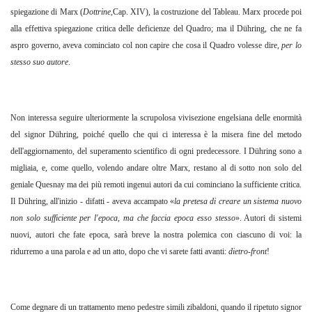
spiegazione di Marx (
Dottrine
,Cap. XIV), la costruzione del Tableau. Marx procede poi
alla effettiva spiegazione critica delle deficienze del Quadro; ma il Dühring, che ne fa
aspro governo, aveva cominciato col non capire che cosa il Quadro volesse dire,
per lo
stesso suo autore
.
Non interessa seguire ulteriormente la scrupolosa vivisezione engelsiana delle enormità
del signor Dühring, poiché quello che qui ci interessa è la misera fine del metodo
dell'aggiornamento, del superamento scientifico di ogni predecessore. I Dühring sono a
migliaia, e, come quello, volendo andare oltre Marx, restano al di sotto non solo del
geniale Quesnay ma dei più remoti ingenui autori da cui cominciano la sufficiente critica.
Il Dühring, all'inizio - difatti - aveva accampato «
la pretesa di creare un sistema nuovo
non solo sufficiente per l'epoca,
ma che faccia epoca esso stesso
». Autori di sistemi
nuovi, autori che fate epoca, sarà breve la nostra polemica con ciascuno di voi: la
ridurremo a una parola e ad un atto, dopo che vi sarete fatti avanti:
dietro-front
!
Come degnare di un trattamento meno pedestre simili zibaldoni, quando il ripetuto signor