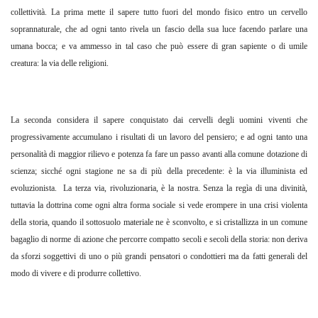
collettività. La prima mette il sapere tutto fuori del mondo fisico entro un cervello
soprannaturale, che ad ogni tanto rivela un fascio della sua luce facendo parlare una
umana bocca; e va ammesso in tal caso che può essere di gran sapiente o di umile
creatura: la via delle religioni.
La seconda considera il sapere conquistato dai cervelli degli uomini viventi che
progressivamente accumulano i risultati di un lavoro del pensiero; e ad ogni tanto una
personalità di maggior rilievo e potenza fa fare un passo avanti alla comune dotazione di
scienza; sicché ogni stagione ne sa di più della precedente: è la via illuminista ed
evoluzionista. La terza via, rivoluzionaria, è la nostra. Senza la regìa di una divinità,
tuttavia la dottrina come ogni altra forma sociale si vede erompere in una crisi violenta
della storia, quando il sottosuolo materiale ne è sconvolto, e si cristallizza in un comune
bagaglio di norme di azione che percorre compatto secoli e secoli della storia: non deriva
da sforzi soggettivi di uno o più grandi pensatori o condottieri ma da fatti generali del
modo di vivere e di produrre collettivo.