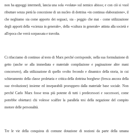
non ha appoggi intermedi, lancia una sola «volata» sul nemico abisso; e con ciò si vuol
ributtare senza pietà la concezione di un nucleo di dottrina «in continua elaborazione», il
che neghiamo sia come apporto dei seguaci, sia - peggio che mai - come utilizzazione
degli apporti della «scienza in generale», della «cultura in generale» attinta alla società e
all'epoca che verrà sorpassata e travolta.
Ci rifacciamo di continuo al testo di Marx perché corrisponde, nella sua formulazione di
getto (anche se alla immediata e materiale compilazione e paginazione altre mani
concorsero), alla utilizzazione di quello svolto fecondo e dinamico della storia, in cui
schieramento della classe proletaria e critica della dottrina borghese (fresca ancora della
sua
rivoluzione) insieme ed inseparabili proruppero dalla materiale base sociale. Non
perché Carlo Marx fosse testa più potente di tutti i predecessori e successori, come
potrebbe obiettarci chi volesse scalfire la parallela tesi della negazione del compito
motore delle personalità.
Tre le vie della conquista di comune dotazione di nozioni da parte della umana