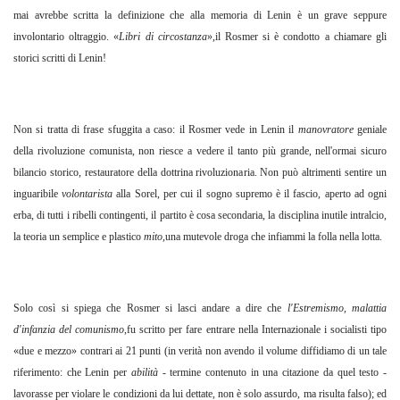
mai avrebbe scritta la definizione che alla memoria di Lenin è un grave seppure
involontario oltraggio. «
Libri di circostanza
»,il Rosmer si è condotto a chiamare gli
storici scritti di Lenin!
Non si tratta di frase sfuggita a caso: il Rosmer vede in Lenin il
manovratore
geniale
della rivoluzione comunista, non riesce a vedere il tanto più grande, nell'ormai sicuro
bilancio storico, restauratore della dottrina rivoluzionaria. Non può altrimenti sentire un
inguaribile
volontarista
alla Sorel, per cui il sogno supremo è il fascio, aperto ad ogni
erba, di tutti i ribelli contingenti, il partito è cosa secondaria, la disciplina inutile intralcio,
la teoria un semplice e plastico
mito
,una mutevole droga che infiammi la folla nella lotta.
Solo così si spiega che Rosmer si lasci andare a dire che
l'Estremismo
,
malattia
d'infanzia del comunismo
,fu scritto per fare entrare nella Internazionale i socialisti tipo
«due e mezzo» contrari ai 21 punti (in verità non avendo il volume diffidiamo di un tale
riferimento: che Lenin per
abilità
- termine contenuto in una citazione da quel testo -
lavorasse per violare le condizioni da lui dettate, non è solo assurdo, ma risulta falso); ed