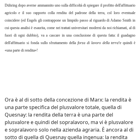
Dühring dopo averne ammannito uno sulla difficoltà di spiegare il profitto dell'affittuario
agricolo e il suo rapporto colla rendita del padrone della terra, col loro eventuale
coincidere (ed Engels gli contrappone un limpido passo al riguardo di Adamo Smith in
cui questa analisi è esaurita, come nei trattati universitari moderni da noi richiamati, al di
fuori di ogni dubbio), va a cascare in una conclusione di questa fatta: il guadagno
dell'affittuario si fonda sullo sfruttamento della
forza di lavoro della terra
!e quindi è
«una parte di rendita»!
Ora è al di sotto della concezione di Marx: la rendita è
una parte specifica del plusvalore totale, quella di
Quesnay: la rendita della terra è una parte del
plusvalore e quindi del sopralavoro, ma vi è plusvalore
e sopralavoro solo nella azienda agraria. È ancora al di
sotto di quella di Quesnay quella ingenua: la rendita