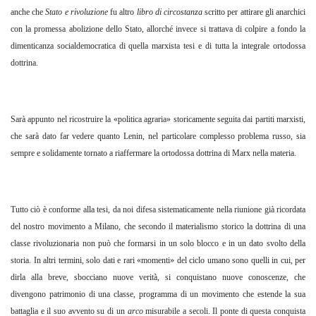
anche che
Stato e rivoluzione
fu altro
libro di circostanza
scritto per attirare gli anarchici
con la promessa abolizione dello Stato, allorché invece si trattava di colpire a fondo la
dimenticanza socialdemocratica di quella marxista tesi e di tutta la integrale ortodossa
dottrina.
Sarà appunto nel ricostruire la «politica agraria» storicamente seguita dai partiti marxisti,
che sarà dato far vedere quanto Lenin, nel particolare complesso problema russo, sia
sempre e solidamente tornato a riaffermare la ortodossa dottrina di Marx nella materia.
Tutto ciò è conforme alla tesi, da noi difesa sistematicamente nella riunione già ricordata
del nostro movimento a Milano, che secondo il materialismo storico la dottrina di una
classe rivoluzionaria non può che formarsi in un solo blocco e in un dato svolto della
storia. In altri termini, solo dati e rari «momenti» del ciclo umano sono quelli in cui, per
dirla alla breve, sbocciano nuove verità, si conquistano nuove conoscenze, che
divengono patrimonio di una classe, programma di un movimento che estende la sua
battaglia e il suo avvento su di un
arco
misurabile a secoli. Il ponte di questa conquista