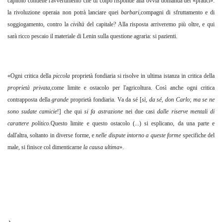
capitolo contiene l'avvertimento che di colpo risponde alla ovvia domanda dei «pratici»:
la rivoluzione operaia non potrà lanciare quei
barbari
,compagni di sfruttamento e di
soggiogamento, contro la
civiltà
del capitale? Alla risposta arriveremo più oltre, e qui
sarà ricco pescaio il materiale di Lenin sulla questione agraria: si pazienti.
«Ogni critica della
piccola
proprietà fondiaria si risolve in ultima istanza in critica della
proprietà privata
,come limite e ostacolo per l'agricoltura. Così anche ogni critica
contrapposta della
grande
proprietà fondiaria. Va da sé [
sì
,
da sé
,
don Carlo
;
ma se ne
sono sudate camicie
!] che qui
si fa astrazione
nei due casi
dalle riserve mentali di
carattere politico
.Questo limite e questo ostacolo (...) si esplicano, da una parte e
dall'altra, soltanto in diverse forme, e
nelle dispute intorno a queste forme
specifiche del
male, si finisce col dimenticarne
la causa ultima
».