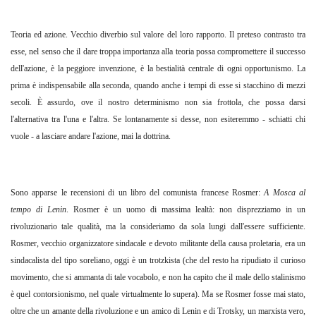
Teoria ed azione. Vecchio diverbio sul valore del loro rapporto. Il preteso contrasto tra
esse, nel senso che il dare troppa importanza alla teoria possa compromettere il successo
dell'azione, è la peggiore invenzione, è la bestialità centrale di ogni opportunismo. La
prima è indispensabile alla seconda, quando anche i tempi di esse si stacchino di mezzi
secoli. È assurdo, ove il nostro determinismo non sia frottola, che possa darsi
l'alternativa tra l'una e l'altra. Se lontanamente si desse, non esiteremmo - schiatti chi
vuole - a lasciare andare l'azione, mai la dottrina.
Sono apparse le recensioni di un libro del comunista francese Rosmer:
A Mosca al
tempo di Lenin
. Rosmer è un uomo di massima lealtà: non disprezziamo in un
rivoluzionario tale qualità, ma la consideriamo da sola lungi dall'essere sufficiente.
Rosmer, vecchio organizzatore sindacale e devoto militante della causa proletaria, era un
sindacalista del tipo soreliano, oggi è un trotzkista (che del resto ha ripudiato il curioso
movimento, che si ammanta di tale vocabolo, e non ha capito che il male dello stalinismo
è quel contorsionismo, nel quale virtualmente lo supera). Ma se Rosmer fosse mai stato,
oltre che un amante della rivoluzione e un amico di Lenin e di Trotsky, un marxista vero,