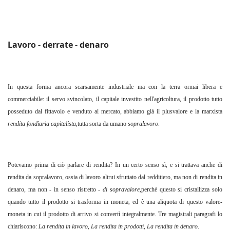
Lavoro - derrate - denaro
In questa forma ancora scarsamente industriale ma con la terra ormai libera e
commerciabile: il servo svincolato, il capitale investito nell'agricoltura, il prodotto tutto
posseduto dal fittavolo e venduto al mercato, abbiamo già il plusvalore e la marxista
rendita fondiaria capitalista
,tutta sorta da umano
sopralavoro
.
Potevamo prima di ciò parlare di rendita? In un certo senso sì, e si trattava anche di
rendita da sopralavoro, ossia di lavoro altrui sfruttato dal redditiero, ma non di rendita in
denaro, ma non - in senso ristretto -
di sopravalore
,perché questo si cristallizza solo
quando tutto il prodotto si trasforma in moneta, ed è una aliquota di questo valore-
moneta in cui il prodotto di arrivo si convertì integralmente. Tre magistrali paragrafi lo
chiariscono:
La rendita in lavoro
,
La rendita in prodotti
,
La rendita in denaro
.