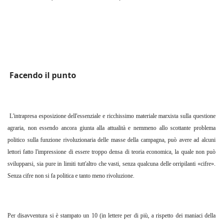
Facendo il punto
L'intrapresa esposizione dell'essenziale e ricchissimo materiale marxista sulla questione
agraria, non essendo ancora giunta alla attualità e nemmeno allo scottante problema
politico sulla funzione rivoluzionaria delle masse della campagna, può avere ad alcuni
lettori fatto l'impressione di essere troppo densa di teoria economica, la quale non può
svilupparsi, sia pure in limiti tutt'altro che vasti, senza qualcuna delle orripilanti «cifre».
Senza cifre non si fa politica e tanto meno rivoluzione.
Per disavventura si è stampato un 10 (in lettere per di più, a rispetto dei maniaci della