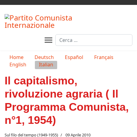
Cerca
Seleziona la tua lingua
Home
Deutsch
Español
Français
English
Italian
Il capitalismo,
rivoluzione agraria ( Il
Programma Comunista,
n°1, 1954)
Sul filo del tempo (1949-1955)
09 Aprile 2010