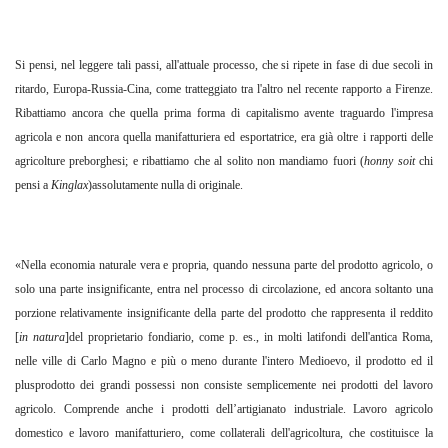
Si pensi, nel leggere tali passi, all'attuale processo, che si ripete in fase di due secoli in
ritardo, Europa-Russia-Cina, come tratteggiato tra l'altro nel recente rapporto a Firenze.
Ribattiamo ancora che quella prima forma di capitalismo avente traguardo l'impresa
agricola e non ancora quella manifatturiera ed esportatrice, era già oltre i rapporti delle
agricolture preborghesi; e ribattiamo che al solito non mandiamo fuori (
honny soit
chi
pensi a
Kinglax
)assolutamente nulla di originale.
«Nella economia naturale vera e propria, quando nessuna parte del prodotto agricolo, o
solo una parte insignificante, entra nel processo di circolazione, ed ancora soltanto una
porzione relativamente insignificante della parte del prodotto che rappresenta il reddito
[
in natura
]del proprietario fondiario, come p. es., in molti latifondi dell'antica Roma,
nelle ville di Carlo Magno e più o meno durante l'intero Medioevo, il prodotto ed il
plusprodotto dei grandi possessi non consiste semplicemente nei prodotti del lavoro
agricolo. Comprende anche i prodotti dell’artigianato industriale. Lavoro agricolo
domestico e lavoro manifatturiero, come collaterali dell'agricoltura, che costituisce la