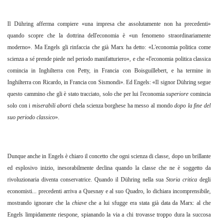
Il Dühring afferma compiere «una impresa che assolutamente non ha precedenti»
quando scopre che la dottrina dell'economia è «un fenomeno straordinariamente
moderno». Ma Engels gli rinfaccia che già Marx ha detto: «L'economia politica come
scienza a sé prende piede nel periodo manifatturiero», e che «l'economia politica classica
comincia in Inghilterra con Petty, in Francia con Boisguillebert, e ha termine in
Inghilterra con Ricardo, in Francia con Sismondi». Ed Engels: «Il signor Dühring segue
questo cammino che gli è stato tracciato, solo che per lui l'economia
superiore
comincia
solo con i
miserabili aborti
chela scienza borghese ha messo al mondo
dopo la fine del
suo periodo classico
».
Dunque anche in Engels è chiaro il concetto che ogni scienza di classe, dopo un brillante
ed esplosivo inizio, inesorabilmente declina quando la classe che ne è soggetto da
rivoluzionaria diventa conservatrice. Quando il Dühring nella sua
Storia critica
degli
economisti... precedenti arriva a Quesnay e al suo Quadro, lo dichiara incomprensibile,
mostrando ignorare che la
chiave
che a lui sfugge era stata già data da Marx: al che
Engels limpidamente riespone, spianando la via a chi trovasse troppo dura la succosa