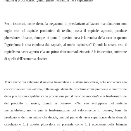
rendita al proprietario. Quindi pieno mercantilismo e capitalismo.
Per i fisiocrati, come detto, la negazione di
produttività
al lavoro manifatturiero non
toglie che «il capitale produttivo di rendita, ossia il capitale agricolo, produce
plusvalore». Intanto, dunque, si pone il quesito: cosa è la rendita della terra in quanto
l'agricoltura è tutta condotta dal capitale, al modo capitalista? Quindi la nostra tesi: il
capitalismo nasce agrario e la sua prima dottrina rivoluzionaria è la fisiocratica, embrione
di quella dell'economia classica.
Marx anche qui antepone il sistema fisiocratico al sistema monetario, «che non arriva alla
concezione del plusvalore», tuttavia «giustamente proclama come premessa e condizione
della produzione capitalistica la produzione
per il mercato mondiale
e la trasformazione
del prodotto in merce, quindi in denaro»: «Nel suo svilupparsi nel sistema
mercantilistico, non è più la trasformazione del valore-merce in denaro, bensì la
produzione del plusvalore che decide, ma dal punto di vista superficiale della sfera di
circolazione (...) questo plusvalore si presenta come (...) eccedenza della bilancia