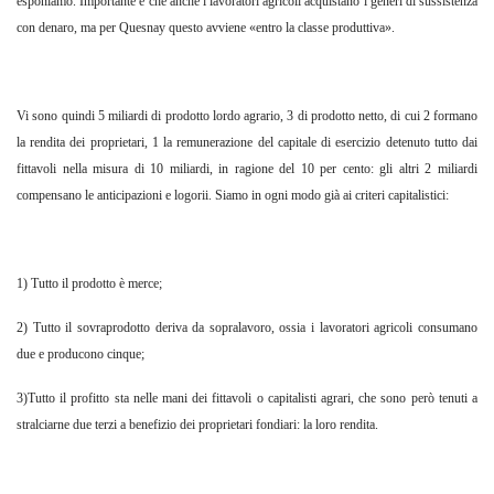
esponiamo. Importante è che anche i lavoratori agricoli acquistano i generi di sussistenza
con denaro, ma per Quesnay questo avviene «entro la classe produttiva».
Vi sono quindi 5 miliardi di prodotto lordo agrario, 3 di prodotto netto, di cui 2 formano
la rendita dei proprietari, 1 la remunerazione del capitale di esercizio detenuto tutto dai
fittavoli nella misura di 10 miliardi, in ragione del 10 per cento: gli altri 2 miliardi
compensano le anticipazioni e logorii. Siamo in ogni modo già ai criteri capitalistici:
1) Tutto il prodotto è merce;
2) Tutto il sovraprodotto deriva da sopralavoro, ossia i lavoratori agricoli consumano
due e producono cinque;
3)Tutto il profitto sta nelle mani dei fittavoli o capitalisti agrari, che sono però tenuti a
stralciarne due terzi a benefizio dei proprietari fondiari: la loro rendita.