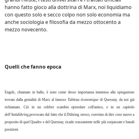
hanno fatto gioco alla dottrina di Marx, noi liquidiamo
con questo solo e secco colpo non solo economia ma
anche sociologia e filosofia da mezzo ottocento a
mezzo novecento.
Quelli che fanno epoca
Engels, chiamato in ballo, è noto come desse importanza immensa alla spiegazione
trovata dalla genialità di Marx al famoso
Tableau économique
di Quesnay, da noi già
richiamato. Ciò in un celebre scambio epistolare coll'amico, e in un capitolo
dell'Antidühring
,provocato dal fatto che il Dühring stesso, convinto di dire cose nuove a
proposito di quel Quadro e del Quesnay, ricade crassamente nelle più sorpassate e banali
posizioni.