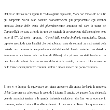
Del passo storico in cui appare la rendita agraria capitalista, Marx non tratta solo nella fin
qui adoperata
Storia delle dottrine economiche
,che più propriamente egli avrebbe
intitolata
Storia delle teorie del plusvalore
,come annuncia nel dare la trama del
Capitale
.Egli ne tratta a fondo in uno dei capitoli di
coronamento
dell'incompleto terzo
tomo, il 47°, dal titolo - appunto
- Genesi della rendita fondiaria capitalistica
. Questo
capitolo racchiude tutta l'analisi che noi abbiamo tratta da comuni ma seri trattati della
materia. Esso culmina in una quasi atroce definizione del piccolo contadino proprietario e
lavoratore (che citammo alla riunione di Milano): «La piccola proprietà fondiaria crea
una classe di barbari che è per metà al di fuori della società, che unisce tutta la rozzezza
delle forme sociali primitive con tutti i dolori e tutta la
misère
dei paesi civilizzati».
E non vi è dunque da equivocare col piatto anteporre alla antica
barbarie
la moderna
civiltà
!La prima era solo rozza, la seconda è infame. Il seguito del passo sferza del pari la
grande
proprietà terriera e la grande industria capitalista: alla fine «esse operano in
comune», nello sfruttare fino all'esaurimento il Lavoro e la Terra. Ora questo stesso