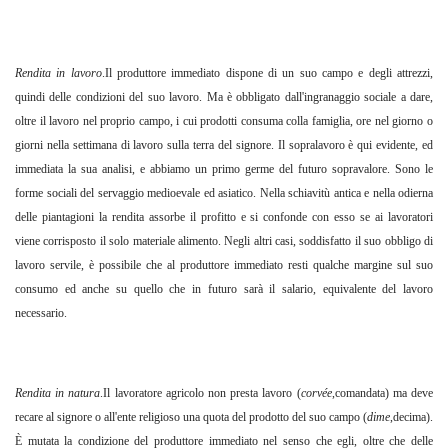
Rendita in lavoro
.Il produttore immediato dispone di un suo campo e degli attrezzi,
quindi delle condizioni del suo lavoro. Ma è obbligato dall'ingranaggio sociale a dare,
oltre il lavoro nel proprio campo, i cui prodotti consuma colla famiglia, ore nel giorno o
giorni nella settimana di lavoro sulla terra del signore. Il sopralavoro è qui evidente, ed
immediata la sua analisi, e abbiamo un primo germe del futuro sopravalore. Sono le
forme sociali del servaggio medioevale ed asiatico. Nella schiavitù antica e nella odierna
delle piantagioni la rendita assorbe il profitto e si confonde con esso se ai lavoratori
viene corrisposto il solo materiale alimento. Negli altri casi, soddisfatto il suo obbligo di
lavoro servile, è possibile che al produttore immediato resti qualche margine sul suo
consumo ed anche su quello che in futuro sarà il salario, equivalente del lavoro
necessario.
Rendita in natura
.Il lavoratore agricolo non presta lavoro (
corvée
,comandata) ma deve
recare al signore o all'ente religioso una quota del prodotto del suo campo (
dime
,decima).
È mutata la condizione del produttore immediato nel senso che egli, oltre che delle