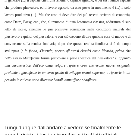
in generale (...) il capitale che frutta rendita, o capitale agricolo, è per essi l'unico capitale
che produce plusvalore, ed il lavoro agricolo da esso posto in movimento è (...) il solo
lavoro produttivo (...). Ma che cosa si deve dire dei più recenti scrittori di economia,
come Daire, Passy, ecc., che, al tramonto di tutta l'economia classica, addirittura al suo
letto di morte, ripetono le più primitive concezioni sulle condizioni naturali del
pluslavoro e quindi del plusvalore, e con ciò credono di dire qualche cosa di nuovo e di
convincente sulla rendita fondiaria, dopo che questa rendita fondiaria si è da tempo
sviluppata [
e in fondo
,
s'intenda
,
presso gli stessi classici come Ricardo
,
prima che
nello stesso Marx
]come forma particolare e parte specifica del plusvalore?
È appunto
una caratteristica dell'economia volgare ripetere cose che erano nuove
,
originali
,
profonde e giustificate in un certo grado di sviluppo ormai superato
,
e ripeterle in un
periodo in cui esse sono diventate banali
,
ammuffite e sbagliate
».
Lungi dunque dall'andare a vedere se finalmente le
grandi riviste, i testi universitari e i trattati ufficiali