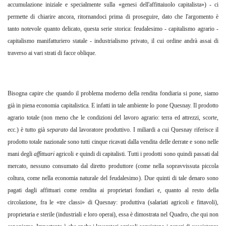
accumulazione iniziale e specialmente sulla «genesi dell'affittaiuolo capitalista») - ci
permette di chiarire ancora, ritornandoci prima di proseguire, dato che l'argomento è
tanto notevole quanto delicato, questa serie storica: feudalesimo - capitalismo agrario -
capitalismo manifatturiero statale - industrialismo privato, il cui ordine andrà assai di
traverso ai vari strati di facce oblique.
Bisogna capire che quando il problema moderno della rendita fondiaria si pone, siamo
già in piena economia capitalistica. E infatti in tale ambiente lo pone Quesnay. Il prodotto
agrario totale (non meno che le condizioni del lavoro agrario: terra ed attrezzi, scorte,
ecc.) è tutto già
separato
dal lavoratore produttivo. I miliardi a cui Quesnay riferisce il
prodotto totale nazionale sono tutti cinque ricavati dalla vendita delle derrate e sono nelle
mani degli
affittuari
agricoli e quindi di capitalisti. Tutti i prodotti sono quindi passati dal
mercato, nessuno consumato dal diretto produttore (come nella sopravvissuta piccola
coltura, come nella economia naturale del feudalesimo). Due quinti di tale denaro sono
pagati dagli affittuari come rendita ai proprietari fondiari e, quanto al resto della
circolazione, fra le «tre classi» di Quesnay: produttiva (salariati agricoli e fittavoli),
proprietaria e sterile (industriali e loro operai), essa è dimostrata nel Quadro, che qui non