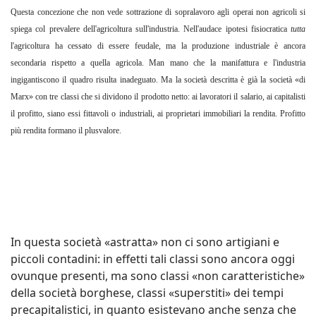
Questa concezione che non vede sottrazione di sopralavoro agli operai non agricoli si
spiega col prevalere dell'agricoltura sull'industria. Nell'audace ipotesi fisiocratica
tutta
l'agricoltura ha cessato di essere feudale, ma la produzione industriale è ancora
secondaria rispetto a quella agricola. Man mano che la manifattura e l'industria
ingigantiscono il quadro risulta inadeguato. Ma la società descritta è già la società «di
Marx» con tre classi che si dividono il prodotto netto: ai lavoratori il salario, ai capitalisti
il profitto, siano essi fittavoli o industriali, ai proprietari immobiliari la rendita. Profitto
più rendita formano il plusvalore.
In questa società «astratta» non ci sono artigiani e
piccoli contadini: in effetti tali classi sono ancora oggi
ovunque presenti, ma sono classi «non caratteristiche»
della società borghese, classi «superstiti» dei tempi
precapitalistici, in quanto esistevano anche senza che