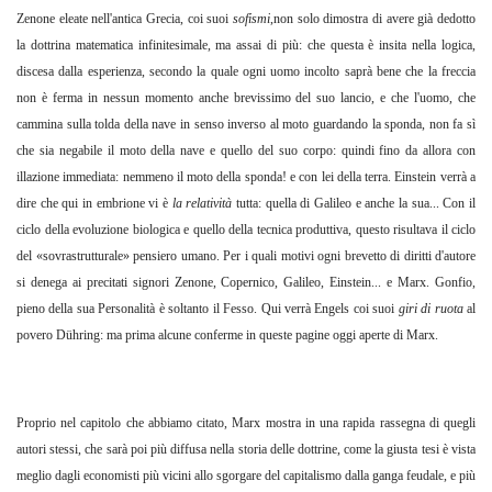
Zenone eleate nell'antica Grecia, coi suoi
sofismi
,non solo dimostra di avere già dedotto
la dottrina matematica infinitesimale, ma assai di più: che questa è insita nella logica,
discesa dalla esperienza, secondo la quale ogni uomo incolto saprà bene che la freccia
non è ferma in nessun momento anche brevissimo del suo lancio, e che l'uomo, che
cammina sulla tolda della nave in senso inverso al moto guardando la sponda, non fa sì
che sia negabile il moto della nave e quello del suo corpo: quindi fino da allora con
illazione immediata: nemmeno il moto della sponda! e con lei della terra. Einstein verrà a
dire che qui in embrione vi è
la relatività
tutta: quella di Galileo e anche la sua... Con il
ciclo della evoluzione biologica e quello della tecnica produttiva, questo risultava il ciclo
del «sovrastrutturale» pensiero umano. Per i quali motivi ogni brevetto di diritti d'autore
si denega ai precitati signori Zenone, Copernico, Galileo, Einstein... e Marx. Gonfio,
pieno della sua Personalità è soltanto il Fesso. Qui verrà Engels coi suoi
giri di ruota
al
povero Dühring: ma prima alcune conferme in queste pagine oggi aperte di Marx.
Proprio nel capitolo che abbiamo citato, Marx mostra in una rapida rassegna di quegli
autori stessi, che sarà poi più diffusa nella storia delle dottrine, come la giusta tesi è vista
meglio dagli economisti più vicini allo sgorgare del capitalismo dalla ganga feudale, e più