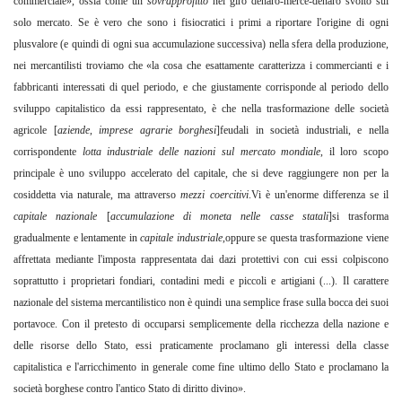
commerciale», ossia come un
sovrapprofitto
nel giro denaro-merce-denaro svolto sul
solo mercato. Se è vero che sono i fisiocratici i primi a riportare l'origine di ogni
plusvalore (e quindi di ogni sua accumulazione successiva) nella sfera della produzione,
nei mercantilisti troviamo che «la cosa che esattamente caratterizza i commercianti e i
fabbricanti interessati di quel periodo, e che giustamente corrisponde al periodo dello
sviluppo capitalistico da essi rappresentato, è che nella trasformazione delle società
agricole [
aziende
,
imprese agrarie borghesi
]feudali in società industriali, e nella
corrispondente
lotta industriale delle nazioni sul mercato mondiale
, il loro scopo
principale è uno sviluppo accelerato del capitale, che si deve raggiungere non per la
cosiddetta via naturale, ma attraverso
mezzi coercitivi
.Vi è un'enorme differenza se il
capitale nazionale
[
accumulazione di moneta nelle casse statali
]si trasforma
gradualmente e lentamente in
capitale industriale
,oppure se questa trasformazione viene
affrettata mediante l'imposta rappresentata dai dazi protettivi con cui essi colpiscono
soprattutto i proprietari fondiari, contadini medi e piccoli e artigiani (...). Il carattere
nazionale del sistema mercantilistico non è quindi una semplice frase sulla bocca dei suoi
portavoce. Con il pretesto di occuparsi semplicemente della ricchezza della nazione e
delle risorse dello Stato, essi praticamente proclamano gli interessi della classe
capitalistica e l'arricchimento in generale come fine ultimo dello Stato e proclamano la
società borghese contro l'antico Stato di diritto divino».