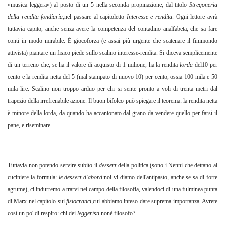
«musica leggera») al posto di un 5 nella seconda propinazione, dal titolo
Stregoneria
della rendita fondiaria
,nel passare al capitoletto
Interesse e rendita
. Ogni lettore avrà
tuttavia capito, anche senza avere la competenza del contadino analfabeta, che sa fare
conti in modo mirabile. È giocoforza (e assai più urgente che scatenare il finimondo
attivista) piantare un fisico piede sullo scalino interesse-rendita. Si diceva semplicemente
di un terreno che, se ha il valore di acquisto di 1 milione, ha la rendita
lorda
del10 per
cento e la rendita netta del 5 (mal stampato di nuovo 10) per cento, ossia 100 mila e 50
mila lire. Scalino non troppo arduo per chi si sente pronto a voli di trenta metri dal
trapezio della irrefrenabile azione. Il buon bifolco può spiegare il teorema: la rendita netta
è minore della lorda, da quando ha accantonato dal grano da vendere quello per farsi il
pane, e riseminare.
Tuttavia non potendo servire subito il
dessert
della politica (sono i Nenni che dettano al
cuciniere la formula:
le dessert d'abord
:noi vi diamo dell'antipasto, anche se sa di forte
agrume), ci indurremo a trarvi nel campo della filosofia, valendoci di una fulminea punta
di Marx nel capitolo sui
fisiocratici
,cui abbiamo inteso dare suprema importanza. Avrete
così un po' di respiro: chi dei
leggeristi
nonè filosofo?