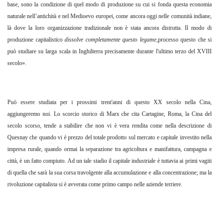
base, sono la condizione di quel modo di produzione su cui si fonda questa economia
naturale nell’antichità e nel Medioevo europei, come ancora oggi nelle comunità indiane,
là dove la loro organizzazione tradizionale non è stata ancora distrutta. Il modo di
produzione capitalistico
dissolve completamente questo legame
,processo questo che si
può studiare su larga scala in Inghilterra precisamente durante l'ultimo terzo del XVIII
secolo».
Può essere studiata per i prossimi trent'anni di questo XX secolo nella Cina,
aggiungeremo noi. Lo scorcio storico di Marx che cita Cartagine, Roma, la Cina del
secolo scorso, tende a stabilire che non vi è vera rendita come nella descrizione di
Quesnay che quando vi è prezzo del totale prodotto sul mercato e capitale investito nella
impresa rurale, quando ormai la separazione tra agricoltura e manifattura, campagna e
città, è un fatto compiuto. Ad un tale stadio il capitale industriale è tuttavia ai primi vagiti
di quella che sarà la sua corsa travolgente alla accumulazione e alla concentrazione; ma la
rivoluzione capitalista si è avverata come primo campo nelle aziende terriere.