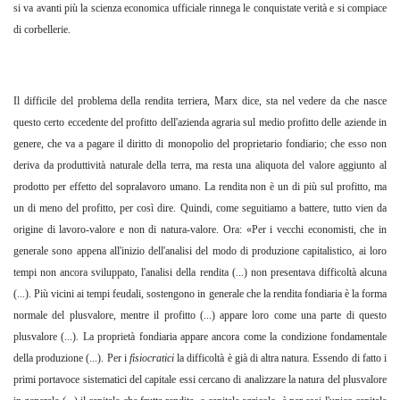
si va avanti più la scienza economica ufficiale rinnega le conquistate verità e si compiace
di corbellerie.
Il difficile del problema della rendita terriera, Marx dice, sta nel vedere da che nasce
questo certo eccedente del profitto dell'azienda agraria sul medio profitto delle aziende in
genere, che va a pagare il diritto di monopolio del proprietario fondiario; che esso non
deriva da produttività naturale della terra, ma resta una aliquota del valore aggiunto al
prodotto per effetto del sopralavoro umano. La rendita non è un di più sul profitto, ma
un di meno del profitto, per così dire. Quindi, come seguitiamo a battere, tutto vien da
origine di lavoro-valore e non di natura-valore. Ora: «Per i vecchi economisti, che in
generale sono appena all'inizio dell'analisi del modo di produzione capitalistico, ai loro
tempi non ancora sviluppato, l'analisi della rendita (...) non presentava difficoltà alcuna
(...). Più vicini ai tempi feudali, sostengono in generale che la rendita fondiaria è la forma
normale del plusvalore, mentre il profitto (...) appare loro come una parte di questo
plusvalore (...). La proprietà fondiaria appare ancora come la condizione fondamentale
della produzione (...). Per i
fisiocratici
la difficoltà è già di altra natura. Essendo di fatto i
primi portavoce sistematici del capitale essi cercano di analizzare la natura del plusvalore