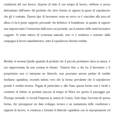
condizioni del suo lavoro, dispone di tutto il suo tempo di lavoro, sebbene si possa
determinare dall'onere del prodotto che deve fornire al signore la quota di sopralavoro
che gli è sottratta. Questo tipo di lavoratore resta un servo se è vincolato alla terra ed
allora si ha il pieno rapporto personale che definisce il feudalismo, in quanto al signore
non importa tanto l’estensione della terra cui presiede, ma il numero delle unità lavorative
soggette. Si tratta tuttora di economia naturale, non vi è tendenza a smistare dalla
campagna il lavoro manifatturiero, tutto il sopralavoro diviene rendita.
Rendita in moneta
.Quella quantità di prodotti che il piccolo produttore dava in natura, è
ora rappresentata da una somma in denaro. Tuttavia fino a che tra il lavoratore e il
proprietario non si interpone un fittavolo, non possiamo ancora parlare di rendita
fondiaria capitalista, essendo tuttora vero che la forma prevalente che il sopralavoro
prende è rendita terriera. Pagata al particolare o allo Stato questa forma non è facile a
sostituire al tributo in prodotti (ancora al tempo di Marx era questo il passaggio per
l'Europa orientale: si ricordi l'imposta in natura di Lenin). Solo dopo l'avvento di questa
forma, che presuppone un dato sviluppo tecnico e un mutamento delle condizioni e
rapporti di lavoro, si comincia a formare il fittavolo capitalista con la espropriazione ed