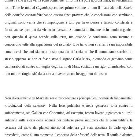
dimostra che le sue verità sono contenute, in forma sia pure approssimata, in vecchissimi
testi. Tutte le note al
Capitale
,specie nel primo volume, e tutto il materiale della
Storia
delle dottrine economiche
,hanno questo fine: provare che le conclusioni che sembrano
originali sono verità che si impongono a tutti per la evidenza e furono constatate e
formulate sempre più da vicino in passato. Si enunciano finalmente in modo organico
non quando il
genio
scende sulla terra, ma quando le condizioni sono mature e
concorrono tutte alla apparizione del risultato. Ove tanto non si afferri sarà impossibile
convincersi che noi siamo a posto quando affermiamo che il comunismo sarebbe lo
stesso apparso se non ci fosse stato il signor Carlo Marx, e quando ci gettiamo come
cani arrabbiati contro chi voglia degli scritti di Marx sostituire un rigo, difendendoci con
non minore ringhiosità dalla taccia di avere alcunché aggiunto di nostro.
Non diversamente da Marx del resto procedettero i principali enunciatori di fondamentali
«rivoluzioni della scienza». Nella loro polemica e nella generosa lotta contro il
soffocamento, sia Galileo che Copernico, ad esempio, fecero lavoro gigantesco su testi
antichi e sulla storia della scienza per dedurre prove innumeri che la plausibilità e la
certezza del moto dei pianeti attorno al sole era già stata accettata in varie epoche
precedenti, come al suo momento il concetto della sfericità della terra. Il sottile dialettico