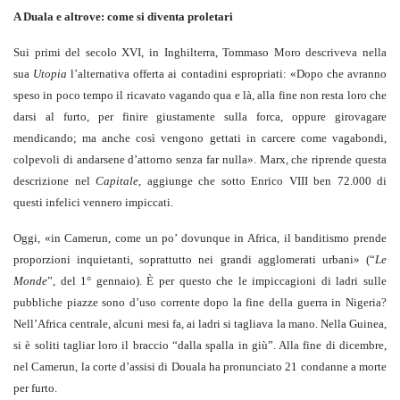
A Duala e altrove: come si diventa proletari
Sui primi del secolo XVI, in Inghilterra, Tommaso Moro descriveva nella
sua
Utopia
l’alternativa offerta ai contadini espropriati: «Dopo che avranno
speso in poco tempo il ricavato vagando qua e là, alla fine non resta loro che
darsi al furto, per finire giustamente sulla forca, oppure girovagare
mendicando; ma anche così vengono gettati in carcere come vagabondi,
colpevoli di andarsene d’attorno senza far nulla». Marx, che riprende questa
descrizione nel
Capitale
, aggiunge che sotto Enrico VIII ben 72.000 di
questi infelici vennero impiccati.
Oggi, «in Camerun, come un po’ dovunque in Africa, il banditismo prende
proporzioni inquietanti, soprattutto nei grandi agglomerati urbani» (“
Le
Monde
”, del 1° gennaio). È per questo che le impiccagioni di ladri sulle
pubbliche piazze sono d’uso corrente dopo la fine della guerra in Nigeria?
Nell’Africa centrale, alcuni mesi fa, ai ladri si tagliava la mano. Nella Guinea,
si è soliti tagliar loro il braccio “dalla spalla in giù”. Alla fine di dicembre,
nel Camerun, la corte d’assisi di Douala ha pronunciato 21 condanne a morte
per furto.