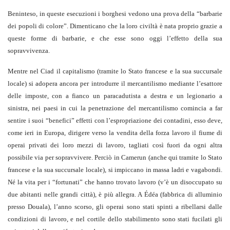
Beninteso, in queste esecuzioni i borghesi vedono una prova della “barbarie
dei popoli di colore”. Dimenticano che la loro civiltà è nata proprio grazie a
queste forme di barbarie, e che esse sono oggi l’effetto della sua
sopravvivenza.
Mentre nel Ciad il capitalismo (tramite lo Stato francese e la sua succursale
locale) si adopera ancora per introdurre il mercantilismo mediante l’esattore
delle imposte, con a fianco un paracadutista a destra e un legionario a
sinistra, nei paesi in cui la penetrazione del mercantilismo comincia a far
sentire i suoi “benefici” effetti con l’espropriazione dei contadini, esso deve,
come ieri in Europa, dirigere verso la vendita della forza lavoro il fiume di
operai privati dei loro mezzi di lavoro, tagliati così fuori da ogni altra
possibile via per sopravvivere. Perciò in Camerun (anche qui tramite lo Stato
francese e la sua succursale locale), si impiccano in massa ladri e vagabondi.
Né la vita per i “fortunati” che hanno trovato lavoro (v’è un disoccupato su
due abitanti nelle grandi città), è più allegra. A Édéa (fabbrica di alluminio
presso Douala), l’anno scorso, gli operai sono stati spinti a ribellarsi dalle
condizioni di lavoro, e nel cortile dello stabilimento sono stati fucilati gli