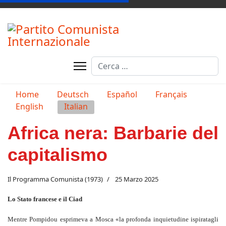
Cerca
Seleziona la tua lingua
Home
Deutsch
Español
Français
English
Italian
Africa nera: Barbarie del
capitalismo
Il Programma Comunista (1973)
25 Marzo 2025
Lo Stato francese e il Ciad
Mentre Pompidou esprimeva a Mosca «la profonda inquietudine ispiratagli