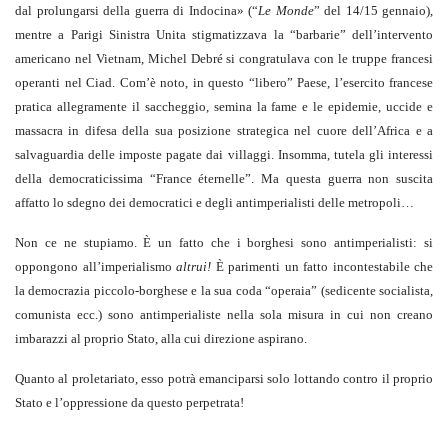
dal prolungarsi della guerra di Indocina» (“
Le Monde
” del 14/15 gennaio),
mentre a Parigi Sinistra Unita stigmatizzava la “barbarie” dell’intervento
americano nel Vietnam, Michel Debré si congratulava con le truppe francesi
operanti nel Ciad. Com’è noto, in questo “libero” Paese, l’esercito francese
pratica allegramente il saccheggio, semina la fame e le epidemie, uccide e
massacra in difesa della sua posizione strategica nel cuore dell’Africa e a
salvaguardia delle imposte pagate dai villaggi. Insomma, tutela gli interessi
della democraticissima “France éternelle”. Ma questa guerra non suscita
affatto lo sdegno dei democratici e degli antimperialisti delle metropoli…
Non ce ne stupiamo. È un fatto che i borghesi sono antimperialisti: si
oppongono all’imperialismo
altrui!
È parimenti un fatto incontestabile che
la democrazia piccolo-borghese e la sua coda “operaia” (sedicente socialista,
comunista ecc.) sono antimperialiste nella sola misura in cui non creano
imbarazzi al proprio Stato, alla cui direzione aspirano.
Quanto al proletariato, esso potrà emanciparsi solo lottando contro il proprio
Stato e l’oppressione da questo perpetrata!