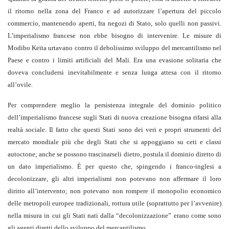
il ritorno nella zona del Franco e ad autorizzare l’apertura del piccolo
commercio, mantenendo aperti, fra negozi di Stato, solo quelli non passivi.
L’imperialismo francese non ebbe bisogno di intervenire. Le misure di
Modibo Keïta urtavano contro il debolissimo sviluppo del mercantilismo nel
Paese e contro i limiti artificiali del Mali. Era una evasione solitaria che
doveva concludersi inevitabilmente e senza lunga attesa con il ritorno
all’ovile.
Per comprendere meglio la persistenza integrale del dominio politico
dell’imperialismo francese sugli Stati di nuova creazione bisogna rifarsi alla
realtà sociale. Il fatto che questi Stati sono dei veri e propri strumenti del
mercato mondiale più che degli Stati che si appoggiano su ceti e classi
autoctone; anche se possono trascinarseli dietro, postula il dominio diretto di
un dato imperialismo. È per questo che, spingendo i franco-inglesi a
decolonizzare, gli altri imperialismi non potevano non affermare il loro
diritto all’intervento; non potevano non rompere il monopolio economico
delle metropoli europee tradizionali, rottura utile (soprattutto per l’avvenire)
nella misura in cui gli Stati nati dalla “decolonizzazione” erano come sono
gli agenti diretti dello sviluppo del mercantilismo.