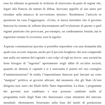
esso ha rifiutato in generale le richieste di intervento da parte di regimi che,
legati alla Francia da trattati di difesa, facevano appello al suo aiuto per
trionfare sulle minacce di sovversione interna». Nondimeno l’articolo in
questione ha cura d’aggiungere: «Certo, si lascia intendere che il governo
francese ha tentato di influire discretamente sull’evoluzione di questo o quel
regime piuttosto che provocare, per esempio, un cambiamento brutale, ma le
ingerenze restano le eccezioni, non la regola».
A questa constatazione ipocrita si potrebbe rispondere con una domanda alla
quale non occorre risposta, anche per il piccolo borghese che non comprende
mai nulla nei misteri del capitale e nei colpi ch’egli ne riceve: una società ha
forse bisogno di “ingerirsi” apertamente negli affari di un’altra società,
quando ne detiene il capitale e si è assicurata il potere nel suo consiglio
d’amministrazione? In realtà, l’imperialismo francese può lasciare un certo
“margine” politico ai governi africani, dal momento che gli Stati ch’essi
dirigono non sono che filiali dello Stato imperialista. La frase, i programmi
dei governi non cambiano e non possono cambiare nulla al
programma
reale
degli Stati che funzionano come strumenti del mercato
mondiale: sfruttamento forsennato sulla base del modo di produzione