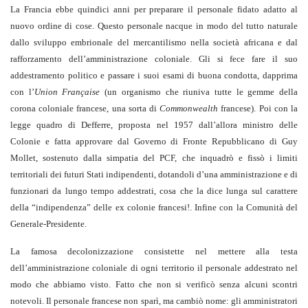
La Francia ebbe quindici anni per preparare il personale fidato adatto al
nuovo ordine di cose. Questo personale nacque in modo del tutto naturale
dallo sviluppo embrionale del mercantilismo nella società africana e dal
rafforzamento dell’amministrazione coloniale. Gli si fece fare il suo
addestramento politico e passare i suoi esami di buona condotta, dapprima
con l’
Union Française
(un organismo che riuniva tutte le gemme della
corona coloniale francese, una sorta di
Commonwealth
francese). Poi con la
legge quadro di Defferre, proposta nel 1957 dall’allora ministro delle
Colonie e fatta approvare dal Governo di Fronte Repubblicano di Guy
Mollet, sostenuto dalla simpatia del PCF, che inquadrò e fissò i limiti
territoriali dei futuri Stati indipendenti, dotandoli d’una amministrazione e di
funzionari da lungo tempo addestrati, cosa che la dice lunga sul carattere
della “indipendenza” delle ex colonie francesi!. Infine con la Comunità del
Generale-Presidente.
La famosa decolonizzazione consistette nel mettere alla testa
dell’amministrazione coloniale di ogni territorio il personale addestrato nel
modo che abbiamo visto. Fatto che non si verificò senza alcuni scontri
notevoli. Il personale francese non sparì, ma cambiò nome: gli amministratori