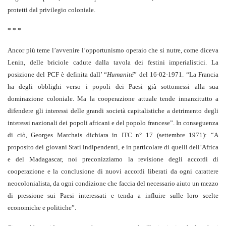
protetti dal privilegio coloniale.
* * *
Ancor più teme l’avvenire l’opportunismo operaio che si nutre, come diceva
Lenin, delle briciole cadute dalla tavola dei festini imperialistici. La
posizione del PCF è definita dall’ “
Humanité
” del 16-02-1971. “La Francia
ha degli obblighi verso i popoli dei Paesi già sottomessi alla sua
dominazione coloniale. Ma la cooperazione attuale tende innanzitutto a
difendere gli interessi delle grandi società capitalistiche a detrimento degli
interessi nazionali dei popoli africani e del popolo francese”. In conseguenza
di ciò, Georges Marchais dichiara in ITC n° 17 (settembre 1971): “A
proposito dei giovani Stati indipendenti, e in particolare di quelli dell’Africa
e del Madagascar, noi preconizziamo la revisione degli accordi di
cooperazione e la conclusione di nuovi accordi liberati da ogni carattere
neocolonialista, da ogni condizione che faccia del necessario aiuto un mezzo
di pressione sui Paesi interessati e tenda a influire sulle loro scelte
economiche e politiche”.