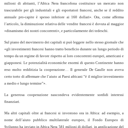
milioni di abitanti, l’Africa Nera francofona costituisce un mercato non
trascurabile per gli industriali e gli esportatori francesi, anche se il reddito
annuale pro-capite è spesso inferiore ai 160 dollari». Ora, come afferma
l’articolo, la diminuzione relativa delle vendite francesi è dovuta al maggior
«dinamismo dei nostri concorrenti», e particolarmente dei tedeschi.
Sul piano del movimento dei capitali si può leggere nello stesso giornale che
«gli investimenti francesi hanno tratto beneficio durante un lungo periodo di
tempo da un regime di favore rispetto ai loro concorrenti europei, americani e
giapponesi. Le potenzialità economiche enormi di questo Continente hanno
reso molto redditizia la cooperazione… Il generale De Gaulle non aveva
certo torto di affermare che l’aiuto ai Paesi africani “è il miglior investimento
a medio e lungo termine”».
La generosa cooperazione nascondeva evidentemente sordidi interessi
finanziari.
Ma altri capitali oltre ai francesi si investono ora in Africa: ad esempio, a
nome dell’aiuto pubblico multilaterale europeo, il Fondo Europeo di
Sviluppo ha inviato in Africa Nera 581 milioni di dollari, in applicazione del