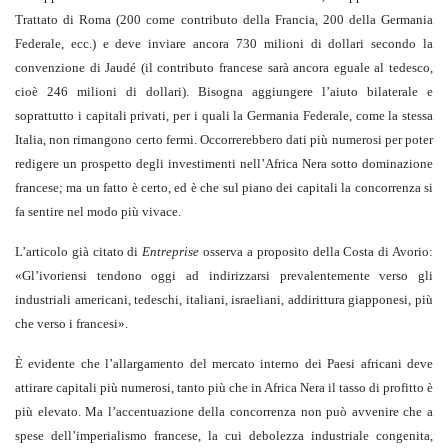
Trattato di Roma (200 come contributo della Francia, 200 della Germania
Federale, ecc.) e deve inviare ancora 730 milioni di dollari secondo la
convenzione di Jaudé (il contributo francese sarà ancora eguale al tedesco,
cioè 246 milioni di dollari). Bisogna aggiungere l’aiuto bilaterale e
soprattutto i capitali privati, per i quali la Germania Federale, come la stessa
Italia, non rimangono certo fermi. Occorrerebbero dati più numerosi per poter
redigere un prospetto degli investimenti nell’Africa Nera sotto dominazione
francese; ma un fatto è certo, ed è che sul piano dei capitali la concorrenza si
fa sentire nel modo più vivace.
L’articolo già citato di
Entreprise
osserva a proposito della Costa di Avorio:
«Gl’ivoriensi tendono oggi ad indirizzarsi prevalentemente verso gli
industriali americani, tedeschi, italiani, israeliani, addirittura giapponesi, più
che verso i francesi».
È evidente che l’allargamento del mercato interno dei Paesi africani deve
attirare capitali più numerosi, tanto più che in Africa Nera il tasso di profitto è
più elevato. Ma l’accentuazione della concorrenza non può avvenire che a
spese dell’imperialismo francese, la cui debolezza industriale congenita,