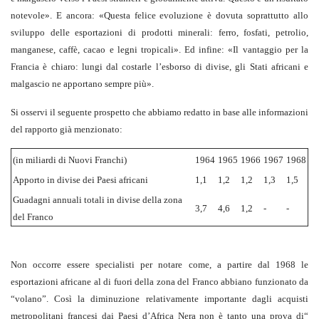
notevole». E ancora: «Questa felice evoluzione è dovuta soprattutto allo
sviluppo delle esportazioni di prodotti minerali: ferro, fosfati, petrolio,
manganese, caffè, cacao e legni tropicali». Ed infine: «Il vantaggio per la
Francia è chiaro: lungi dal costarle l’esborso di divise, gli Stati africani e
malgascio ne apportano sempre più».
Si osservi il seguente prospetto che abbiamo redatto in base alle informazioni
del rapporto già menzionato:
(in miliardi di Nuovi Franchi)
1964
1965
1966
1967
1968
Apporto in divise dei Paesi africani
1,1
1,2
1,2
1,3
1,5
Guadagni annuali totali in divise della zona
3,7
4,6
1,2
-
-
del Franco
Non occorre essere specialisti per notare come, a partire dal 1968 le
esportazioni africane al di fuori della zona del Franco abbiano funzionato da
“volano”. Così la diminuzione relativamente importante dagli acquisti
metropolitani francesi dai Paesi d’Africa Nera non è tanto una prova di“