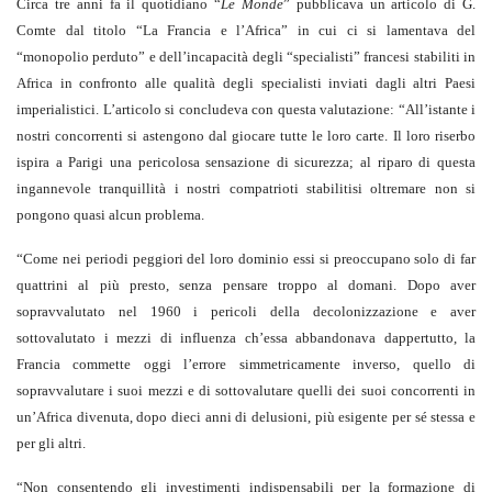
Circa tre anni fa il quotidiano “
Le Monde
” pubblicava un articolo di G.
Comte dal titolo “La Francia e l’Africa” in cui ci si lamentava del
“monopolio perduto” e dell’incapacità degli “specialisti” francesi stabiliti in
Africa in confronto alle qualità degli specialisti inviati dagli altri Paesi
imperialistici. L’articolo si concludeva con questa valutazione: “All’istante i
nostri concorrenti si astengono dal giocare tutte le loro carte. Il loro riserbo
ispira a Parigi una pericolosa sensazione di sicurezza; al riparo di questa
ingannevole tranquillità i nostri compatrioti stabilitisi oltremare non si
pongono quasi alcun problema.
“Come nei periodi peggiori del loro dominio essi si preoccupano solo di far
quattrini al più presto, senza pensare troppo al domani. Dopo aver
sopravvalutato nel 1960 i pericoli della decolonizzazione e aver
sottovalutato i mezzi di influenza ch’essa abbandonava dappertutto, la
Francia commette oggi l’errore simmetricamente inverso, quello di
sopravvalutare i suoi mezzi e di sottovalutare quelli dei suoi concorrenti in
un’Africa divenuta, dopo dieci anni di delusioni, più esigente per sé stessa e
per gli altri.
“Non consentendo gli investimenti indispensabili per la formazione di