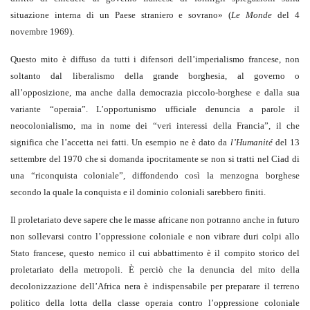
situazione interna di un Paese straniero e sovrano» (
Le Monde
del 4
novembre 1969).
Questo mito è diffuso da tutti i difensori dell’imperialismo francese, non
soltanto dal liberalismo della grande borghesia, al governo o
all’opposizione, ma anche dalla democrazia piccolo-borghese e dalla sua
variante “operaia”. L’opportunismo ufficiale denuncia a parole il
neocolonialismo, ma in nome dei “veri interessi della Francia”, il che
significa che l’accetta nei fatti. Un esempio ne è dato da
l’Humanité
del 13
settembre del 1970 che si domanda ipocritamente se non si tratti nel Ciad di
una “riconquista coloniale”, diffondendo così la menzogna borghese
secondo la quale la conquista e il dominio coloniali sarebbero finiti.
Il proletariato deve sapere che le masse africane non potranno anche in futuro
non sollevarsi contro l’oppressione coloniale e non vibrare duri colpi allo
Stato francese, questo nemico il cui abbattimento è il compito storico del
proletariato della metropoli. È perciò che la denuncia del mito della
decolonizzazione dell’Africa nera è indispensabile per preparare il terreno
politico della lotta della classe operaia contro l’oppressione coloniale