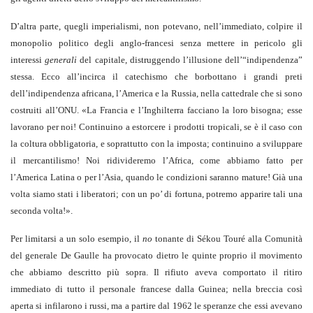
D’altra parte, quegli imperialismi, non potevano, nell’immediato, colpire il
monopolio politico degli anglo-francesi senza mettere in pericolo gli
interessi
generali
del capitale, distruggendo l’illusione dell’“indipendenza”
stessa. Ecco all’incirca il catechismo che borbottano i grandi preti
dell’indipendenza africana, l’America e la Russia, nella cattedrale che si sono
costruiti all’ONU. «La Francia e l’Inghilterra facciano la loro bisogna; esse
lavorano per noi! Continuino a estorcere i prodotti tropicali, se è il caso con
la coltura obbligatoria, e soprattutto con la imposta; continuino a sviluppare
il mercantilismo! Noi ridivideremo l’Africa, come abbiamo fatto per
l’America Latina o per l’Asia, quando le condizioni saranno mature! Già una
volta siamo stati i liberatori; con un po’ di fortuna, potremo apparire tali una
seconda volta!».
Per limitarsi a un solo esempio, il
no
tonante di Sékou Touré alla Comunità
del generale De Gaulle ha provocato dietro le quinte proprio il movimento
che abbiamo descritto più sopra. Il rifiuto aveva comportato il ritiro
immediato di tutto il personale francese dalla Guinea; nella breccia così
aperta si infilarono i russi, ma a partire dal 1962 le speranze che essi avevano