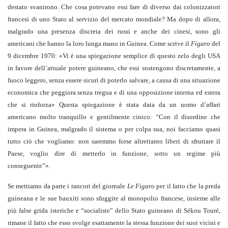
destato svanirono. Che cosa potevano essi fare di diverso dai colonizzatori
francesi di uno Stato al servizio del mercato mondiale? Ma dopo di allora,
malgrado una presenza discreta dei russi e anche dei cinesi, sono gli
americani che hanno la loro lunga mano in Guinea. Come scrive il
Figaro
del
9 dicembre 1970: «Vi è una spiegazione semplice di questo zelo degli USA
in favore dell’attuale potere guineano, che essi sostengono discretamente, a
fuoco leggero, senza essere sicuri di poterlo salvare, a causa di una situazione
economica che peggiora senza tregua e di una opposizione interna ed estera
che si rinforza» Questa spiegazione è stata data da un uomo d’affari
americano molto tranquillo e gentilmente cinico: “Con il disordine che
impera in Guinea, malgrado il sistema o per colpa sua, noi facciamo quasi
tutto ciò che vogliamo: non saremmo forse altrettanto liberi di sfruttare il
Paese, voglio dire di metterlo in funzione, sotto un regime più
conseguente”».
Se mettiamo da parte i rancori del giornale
Le Figaro
per il fatto che la preda
guineana e le sue bauxiti sono sfuggite al monopolio francese, insieme alle
più false grida isteriche e “socialiste” dello Stato guineano di Sékou Touré,
rimane il fatto che esso svolge esattamente la stessa funzione dei suoi vicini e