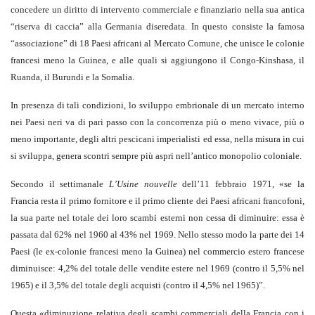
concedere un diritto di intervento commerciale e finanziario nella sua antica
“riserva di caccia” alla Germania diseredata. In questo consiste la famosa
“associazione” di 18 Paesi africani al Mercato Comune, che unisce le colonie
francesi meno la Guinea, e alle quali si aggiungono il Congo-Kinshasa, il
Ruanda, il Burundi e la Somalia.
In presenza di tali condizioni, lo sviluppo embrionale di un mercato interno
nei Paesi neri va di pari passo con la concorrenza più o meno vivace, più o
meno importante, degli altri pescicani imperialisti ed essa, nella misura in cui
si sviluppa, genera scontri sempre più aspri nell’antico monopolio coloniale.
Secondo il settimanale
L’Usine nouvelle
dell’11 febbraio 1971, «se la
Francia resta il primo fornitore e il primo cliente dei Paesi africani francofoni,
la sua parte nel totale dei loro scambi esterni non cessa di diminuire: essa è
passata dal 62% nel 1960 al 43% nel 1969. Nello stesso modo la parte dei 14
Paesi (le ex-colonie francesi meno la Guinea) nel commercio estero francese
diminuisce: 4,2% del totale delle vendite estere nel 1969 (contro il 5,5% nel
1965) e il 3,5% del totale degli acquisti (contro il 4,5% nel 1965)”.
Questa «diminuzione relativa degli scambi commerciali della Francia con i