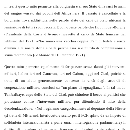
In realtà questo mito permette alla borghesia e al suo Stato di lavarsi le mani
del sangue versato dai popoli dell’Africa nera. Il passato è cancellato e la
borghesia trova addirittura nelle parole alate dei capi di Stato africani la
remissione di tutti i suoi peccati. È con queste parole che Houphouët-Boigny
(Presidente della Costa d’Avorio) ricevette il capo di Stato francese nel
febbraio del 1971: «Noi siamo una vecchia coppia d’amici fedeli e senza
drammi e la nostra storia è bella perché essa si è nutrita di comprensione e
stima reciproche» (
Le Monde
del 10 febbraio 1971).
Questo mito permette egualmente di far passare senza danni gli interventi
militari, l’altro ieri nel Camerun, ieri nel Gabon, oggi nel Ciad, poiché si
tratta di un aiuto generosamente concesso in virtù degli accordi di
cooperazione militare, conclusi su “un piano di eguaglianza”. In tal modo
Tombalbaye, capo dello Stato del Ciad, può chiudere il becco ai politici che
protestano contro l’intervento militare, pur difendendo il mito della
decolonizzazione: «Noi neghiamo categoricamente al deputato della Nièvre
(si tratta di Mitterand, interlocutore scelto per il PCF, spinto da un impeto di
solidarietà internazionalista a porre una… interrogazione parlamentare) il
diritto di chiedere al governo francese di fornirgli spiegazioni sulla