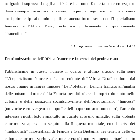
malgrado i soprassalti degli anni ’60, è ben nota. E questa concorrenza, che
diverrà sempre più aspra in avvenire, non può, a lungo termine, non vibrare i
suoi primi colpi al dominio politico ancora incontrastato dell’imperialismo
francese sull’Africa Nera, battezzata pudicamente e ipocritamente
“francofona”.
Il Programma comunista
n. 4 del 1972
Decolonizzazione dell’Africa francese e interessi del proletariato
Pubblichiamo in questo numero il quarto e ultimo articolo sulla serie
“L’imperialismo francese e le sue colonie dell’Africa Nera” tradotto dal
nostro organo in lingua francese “Le Prolétaire”. Benché limitato all’analisi
delle misure adottate dalla Francia per difendere il proprio dominio nelle
colonie e delle posizioni socialscioviniste dell’opportunismo “francese”
(univoche e convergenti con quelle dell’opportunismo tout court), l’articolo
interessa i nostri lettori anzitutto in quanto apre uno spiraglio sulla violenta
concorrenza apertasi in seguito alla II guerra mondiale, con la crisi dei
“tradizionali” imperialismi di Francia e Gran Bretagna, nei territori delle ex
colonie, concorrenza che vede tutte le grandi potenze intente a ritagliarsi, in