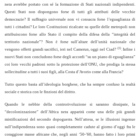
nera avrebbe portato con sé la formazione di Stati nazionali indipendenti.
Questi Stati non dispongono forse di tutti gli attributi delle vecchie
democrazie? Il suffragio universale non vi consacra forse l’eguaglianza di
tutti i cittadini? Le loro Costituzioni ricalcate su quelle delle metropoli non
attribuiscono forse allo Stato il compito della difesa della “integrità del
territorio nazionale”? Non è forse sull’altare dell’unità nazionale che
(1)
vengono offerti grandi sacrifici, ieri nel Camerun, oggi nel Ciad?
. Infine i
nuovi Stati non concludono forse degli accordi “su un piano di eguaglianza”
coi loro vecchi padroni sotto la protezione dell’ONU, che prodiga la stessa
sollecitudine a tutti i suoi figli, alla Costa d’Avorio come alla Francia?
Tutto questo basta all’ideologia borghese, che ha sempre confuso la realtà
sociale e storica con le finzioni del diritto.
Quando le nebbie della controrivoluzione si saranno dissipate, la
“decolonizzazione” dell’Africa nera apparirà come una delle più grandi
mistificazioni del secondo dopoguerra. Nell’attesa, se le illusioni ingenue
sull’indipendenza sono quasi completamente cadute al giorno d’oggi fra le
coraggiose masse africane che, negli anni ‘50-’60, hanno fatto i loro primi