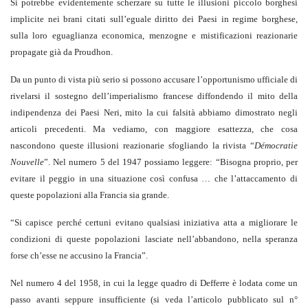
Si potrebbe evidentemente scherzare su tutte le illusioni piccolo borghesi
implicite nei brani citati sull’eguale diritto dei Paesi in regime borghese,
sulla loro eguaglianza economica, menzogne e mistificazioni reazionarie
propagate già da Proudhon.
Da un punto di vista più serio si possono accusare l’opportunismo ufficiale di
rivelarsi il sostegno dell’imperialismo francese diffondendo il mito della
indipendenza dei Paesi Neri, mito la cui falsità abbiamo dimostrato negli
articoli precedenti. Ma vediamo, con maggiore esattezza, che cosa
nascondono queste illusioni reazionarie sfogliando la rivista “
Démocratie
Nouvelle
”. Nel numero 5 del 1947 possiamo leggere: “Bisogna proprio, per
evitare il peggio in una situazione così confusa … che l’attaccamento di
queste popolazioni alla Francia sia grande.
“Si capisce perché certuni evitano qualsiasi iniziativa atta a migliorare le
condizioni di queste popolazioni lasciate nell’abbandono, nella speranza
forse ch’esse ne accusino la Francia”.
Nel numero 4 del 1958, in cui la legge quadro di Defferre è lodata come un
passo avanti seppure insufficiente (si veda l’articolo pubblicato sul n°