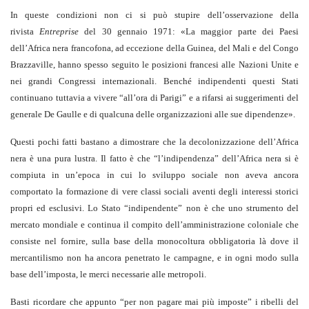
In queste condizioni non ci si può stupire dell’osservazione della
rivista
Entreprise
del 30 gennaio 1971: «La maggior parte dei Paesi
dell’Africa nera francofona, ad eccezione della Guinea, del Mali e del Congo
Brazzaville, hanno spesso seguito le posizioni francesi alle Nazioni Unite e
nei grandi Congressi internazionali. Benché indipendenti questi Stati
continuano tuttavia a vivere “all’ora di Parigi” e a rifarsi ai suggerimenti del
generale De Gaulle e di qualcuna delle organizzazioni alle sue dipendenze».
Questi pochi fatti bastano a dimostrare che la decolonizzazione dell’Africa
nera è una pura lustra. Il fatto è che “l’indipendenza” dell’Africa nera si è
compiuta in un’epoca in cui lo sviluppo sociale non aveva ancora
comportato la formazione di vere classi sociali aventi degli interessi storici
propri ed esclusivi. Lo Stato “indipendente” non è che uno strumento del
mercato mondiale e continua il compito dell’amministrazione coloniale che
consiste nel fornire, sulla base della monocoltura obbligatoria là dove il
mercantilismo non ha ancora penetrato le campagne, e in ogni modo sulla
base dell’imposta, le merci necessarie alle metropoli.
Basti ricordare che appunto “per non pagare mai più imposte” i ribelli del