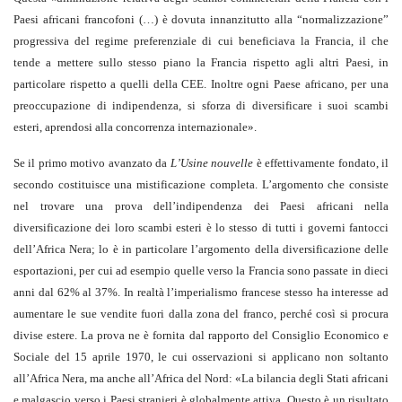
Paesi africani francofoni (…) è dovuta innanzitutto alla “normalizzazione”
progressiva del regime preferenziale di cui beneficiava la Francia, il che
tende a mettere sullo stesso piano la Francia rispetto agli altri Paesi, in
particolare rispetto a quelli della CEE. Inoltre ogni Paese africano, per una
preoccupazione di indipendenza, si sforza di diversificare i suoi scambi
esteri, aprendosi alla concorrenza internazionale».
Se il primo motivo avanzato da
L’Usine nouvelle
è effettivamente fondato, il
secondo costituisce una mistificazione completa. L’argomento che consiste
nel trovare una prova dell’indipendenza dei Paesi africani nella
diversificazione dei loro scambi esteri è lo stesso di tutti i governi fantocci
dell’Africa Nera; lo è in particolare l’argomento della diversificazione delle
esportazioni, per cui ad esempio quelle verso la Francia sono passate in dieci
anni dal 62% al 37%. In realtà l’imperialismo francese stesso ha interesse ad
aumentare le sue vendite fuori dalla zona del franco, perché così si procura
divise estere. La prova ne è fornita dal rapporto del Consiglio Economico e
Sociale del 15 aprile 1970, le cui osservazioni si applicano non soltanto
all’Africa Nera, ma anche all’Africa del Nord: «La bilancia degli Stati africani
e malgascio verso i Paesi stranieri è globalmente attiva. Questo è un risultato