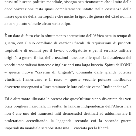
passi sulla scena politica mondiale, bisogna ben riconoscere che il mito della
decolonizzazione resta quasi completamente intatto nella coscienza delle
masse operaie della metropoli e che anche la ignobile guerra del Ciad non ha
ancora potuto vibrarle alcun serio colpo.
È un dato di fatto che lo sfruttamento accresciuto dell’Africa nera in tempo di
guerra, con il suo corollario di esazioni fiscali, di requisizioni di prodotti
tropicali e di uomini per il lavoro obbligatorio e per il servizio militare
originò, a guerra finita, delle reazioni massicce alle quali la decadenza dei
vecchi imperialismi francese e inglese aprì una larga breccia. Spinti dall’ONU
– questa nuova “caverna di briganti”, dominata dalle grandi potenze
vincitrici, l’americano e il russo – queste vecchie potenze moribonde
dovettero rassegnarsi a “incamminare le loro colonie verso l’indipendenza”.
Ed è altrettanto illusoria la pretesa che quest’ultime siano diventate dei veri
Stati borghesi nazionali. In realtà, la famosa indipendenza dell’Africa nera
non è che uno dei numerosi miti democratici destinati ad addormentare il
proletariato accreditando la leggenda secondo cui la seconda guerra
imperialista mondiale sarebbe stata una… crociata per la libertà.