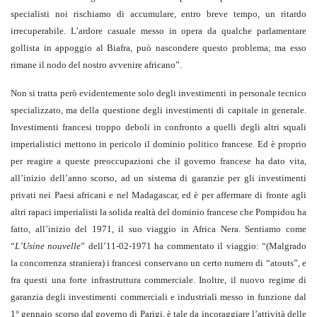
specialisti noi rischiamo di accumulare, entro breve tempo, un ritardo
irrecuperabile. L’ardore casuale messo in opera da qualche parlamentare
gollista in appoggio al Biafra, può nascondere questo problema; ma esso
rimane il nodo del nostro avvenire africano”.
Non si tratta però evidentemente solo degli investimenti in personale tecnico
specializzato, ma della questione degli investimenti di capitale in generale.
Investimenti francesi troppo deboli in confronto a quelli degli altri squali
imperialistici mettono in pericolo il dominio politico francese. Ed è proprio
per reagire a queste preoccupazioni che il governo francese ha dato vita,
all’inizio dell’anno scorso, ad un sistema di garanzie per gli investimenti
privati nei Paesi africani e nel Madagascar, ed è per affermare di fronte agli
altri rapaci imperialisti la solida realtà del dominio francese che Pompidou ha
fatto, all’inizio del 1971, il suo viaggio in Africa Nera. Sentiamo come
“
L’Usine nouvelle
” dell’11-02-1971 ha commentato il viaggio: “(Malgrado
la concorrenza straniera) i francesi conservano un certo numero di “atouts”, e
fra questi una forte infrastruttura commerciale. Inoltre, il nuovo regime di
garanzia degli investimenti commerciali e industriali messo in funzione dal
1° gennaio scorso dal governo di Parigi, è tale da incoraggiare l’attività delle