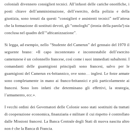
coloniali divennero consiglieri tecnici. All’infuori delle cariche onorifiche, i
posti chiave dell’amministrazione, dell’esercito, della polizia e della
giustizia, sono tenuti da questi “consiglieri e assistenti tecnici” nell’attesa
che la formazione di sostituti devoti, gli “omologhi” (ironia della parola!) sia
conclusa nel quadro dell’“africanizzazione”.
Si legga, ad esempio, nello “Studente del Camerun” del gennaio del 1970 il
seguente brano: «Il capo incontestato e incontestabile dell’esercito
camerunese è un colonnello francese, così come i suoi immediati subalterni. I
comandanti delle guarnigioni principali sono francesi, salvo per le
guarnigioni del Camerun ex-britannico, ove sono… inglesi. Le forze armate
sono completamente in mano ai franco-britannici e più particolarmente ai
francesi. Sono loro infatti che determinano gli effettivi, la strategia,
l’armamento, ecc.».
I vecchi ordini dei Governatori delle Colonie sono stati sostituiti da trattati
di cooperazione economica, finanziaria e militare il cui rispetto è controllato
dalle Missioni francesi. La Banca Centrale degli Stati di nuova nascita altro
non è che la Banca di Francia.