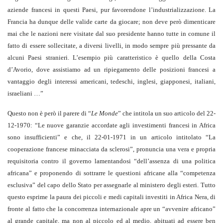
aziende francesi in questi Paesi, pur favorendone l’industrializzazione. La
Francia ha dunque delle valide carte da giocare; non deve però dimenticare
mai che le nazioni nere visitate dal suo presidente hanno tutte in comune il
fatto di essere sollecitate, a diversi livelli, in modo sempre più pressante da
alcuni Paesi stranieri. L’esempio più caratteristico è quello della Costa
d’Avorio, dove assistiamo ad un ripiegamento delle posizioni francesi a
vantaggio degli interessi americani, tedeschi, inglesi, giapponesi, italiani,
israeliani …”
Questo non è però il parere di “
Le Monde
” che intitola un suo articolo del 22-
12-1970: “Le nuove garanzie accordate agli investimenti francesi in Africa
sono insufficienti” e che, il 22-01-1971 in un articolo intitolato “La
cooperazione francese minacciata da sclerosi”, pronuncia una vera e propria
requisitoria contro il governo lamentandosi “dell’assenza di una politica
africana” e proponendo di sottrarre le questioni africane alla “competenza
esclusiva” del capo dello Stato per assegnarle al ministero degli esteri. Tutto
questo esprime la paura dei piccoli e medi capitali investiti in Africa Nera, di
fronte al fatto che la concorrenza internazionale apre un “avvenire africano”
al grande capitale, ma non al piccolo ed al medio, abituati ad essere ben