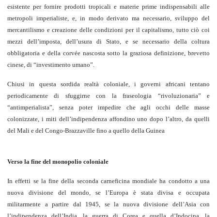
esistente per fornire prodotti tropicali e materie prime indispensabili alle
metropoli imperialiste, e, in modo derivato ma necessario, sviluppo del
mercantilismo e creazione delle condizioni per il capitalismo, tutto ciò coi
mezzi dell’imposta, dell’usura di Stato, e se necessario della coltura
obbligatoria e della corvée nascosta sotto la graziosa definizione, brevetto
cinese, di “investimento umano”.
Chiusi in questa sordida realtà coloniale, i governi africani tentano
periodicamente di sfuggirne con la fraseologia “rivoluzionaria” e
“antimperialista”, senza poter impedire che agli occhi delle masse
colonizzate, i miti dell’indipendenza affondino uno dopo l’altro, da quelli
del Mali e del Congo-Brazzaville fino a quello della Guinea
Verso la fine del monopolio coloniale
In effetti se la fine della seconda carneficina mondiale ha condotto a una
nuova divisione del mondo, se l’Europa è stata divisa e occupata
militarmente a partire dal 1945, se la nuova divisione dell’Asia con
l’indipendenza dell’India, la guerra di Corea e quella d’Indocina, la