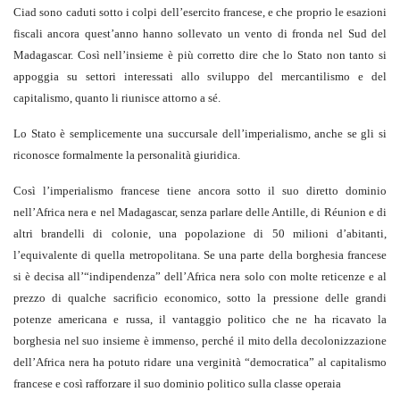
Ciad sono caduti sotto i colpi dell’esercito francese, e che proprio le esazioni
fiscali ancora quest’anno hanno sollevato un vento di fronda nel Sud del
Madagascar. Così nell’insieme è più corretto dire che lo Stato non tanto si
appoggia su settori interessati allo sviluppo del mercantilismo e del
capitalismo, quanto li riunisce attorno a sé.
Lo Stato è semplicemente una succursale dell’imperialismo, anche se gli si
riconosce formalmente la personalità giuridica.
Così l’imperialismo francese tiene ancora sotto il suo diretto dominio
nell’Africa nera e nel Madagascar, senza parlare delle Antille, di Réunion e di
altri brandelli di colonie, una popolazione di 50 milioni d’abitanti,
l’equivalente di quella metropolitana. Se una parte della borghesia francese
si è decisa all’“indipendenza” dell’Africa nera solo con molte reticenze e al
prezzo di qualche sacrificio economico, sotto la pressione delle grandi
potenze americana e russa, il vantaggio politico che ne ha ricavato la
borghesia nel suo insieme è immenso, perché il mito della decolonizzazione
dell’Africa nera ha potuto ridare una verginità “democratica” al capitalismo
francese e così rafforzare il suo dominio politico sulla classe operaia