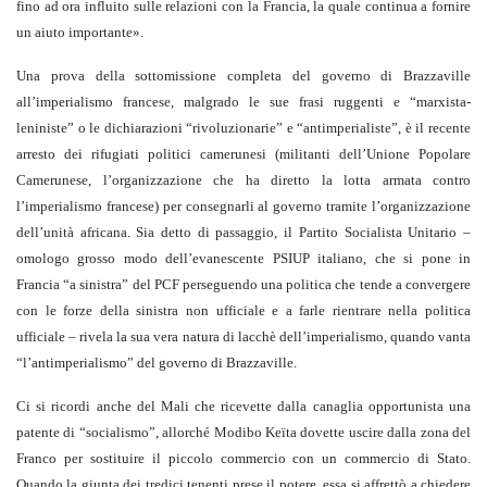
fino ad ora influito sulle relazioni con la Francia, la quale continua a fornire
un aiuto importante».
Una prova della sottomissione completa del governo di Brazzaville
all’imperialismo francese, malgrado le sue frasi ruggenti e “marxista-
leniniste” o le dichiarazioni “rivoluzionarie” e “antimperialiste”, è il recente
arresto dei rifugiati politici camerunesi (militanti dell’Unione Popolare
Camerunese, l’organizzazione che ha diretto la lotta armata contro
l’imperialismo francese) per consegnarli al governo tramite l’organizzazione
dell’unità africana. Sia detto di passaggio, il Partito Socialista Unitario –
omologo grosso modo dell’evanescente PSIUP italiano, che si pone in
Francia “a sinistra” del PCF perseguendo una politica che tende a convergere
con le forze della sinistra non ufficiale e a farle rientrare nella politica
ufficiale – rivela la sua vera natura di lacchè dell’imperialismo, quando vanta
“l’antimperialismo” del governo di Brazzaville.
Ci si ricordi anche del Mali che ricevette dalla canaglia opportunista una
patente di “socialismo”, allorché Modibo Keïta dovette uscire dalla zona del
Franco per sostituire il piccolo commercio con un commercio di Stato.
Quando la giunta dei tredici tenenti prese il potere, essa si affrettò a chiedere