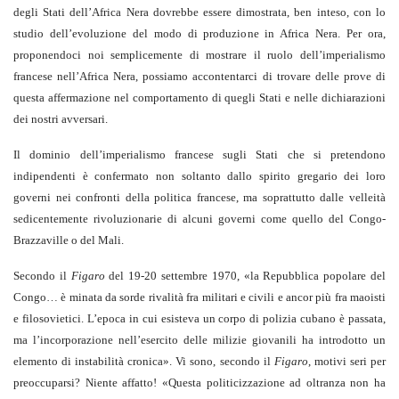
degli Stati dell’Africa Nera dovrebbe essere dimostrata, ben inteso, con lo
studio dell’evoluzione del modo di produzione in Africa Nera. Per ora,
proponendoci noi semplicemente di mostrare il ruolo dell’imperialismo
francese nell’Africa Nera, possiamo accontentarci di trovare delle prove di
questa affermazione nel comportamento di quegli Stati e nelle dichiarazioni
dei nostri avversari.
Il dominio dell’imperialismo francese sugli Stati che si pretendono
indipendenti è confermato non soltanto dallo spirito gregario dei loro
governi nei confronti della politica francese, ma soprattutto dalle velleità
sedicentemente rivoluzionarie di alcuni governi come quello del Congo-
Brazzaville o del Mali.
Secondo il
Figaro
del 19-20 settembre 1970, «la Repubblica popolare del
Congo… è minata da sorde rivalità fra militari e civili e ancor più fra maoisti
e filosovietici. L’epoca in cui esisteva un corpo di polizia cubano è passata,
ma l’incorporazione nell’esercito delle milizie giovanili ha introdotto un
elemento di instabilità cronica». Vi sono, secondo il
Figaro
, motivi seri per
preoccuparsi? Niente affatto! «Questa politicizzazione ad oltranza non ha