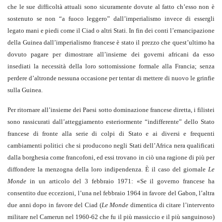
che le sue difficoltà attuali sono sicuramente dovute al fatto ch’esso non è
sostenuto se non “a fuoco leggero” dall’imperialismo invece di essergli
legato mani e piedi come il Ciad o altri Stati. In fin dei conti l’emancipazione
della Guinea dall’imperialismo francese è stato il prezzo che quest’ultimo ha
dovuto pagare per dimostrare all’insieme dei governi africani da esso
insediati la necessità della loro sottomissione formale alla Francia; senza
perdere d’altronde nessuna occasione per tentar di mettere di nuovo le grinfie
sulla Guinea.
Per ritornare all’insieme dei Paesi sotto dominazione francese diretta, i filistei
sono rassicurati dall’atteggiamento esteriormente “indifferente” dello Stato
francese di fronte alla serie di colpi di Stato e ai diversi e frequenti
cambiamenti politici che si producono negli Stati dell’Africa nera qualificati
dalla borghesia come francofoni, ed essi trovano in ciò una ragione di più per
diffondere la menzogna della loro indipendenza. È il caso del giornale
Le
Monde
in un articolo del 3 febbraio 1971: «Se il governo francese ha
consentito due eccezioni, l’una nel febbraio 1964 in favore del Gabon, l’altra
due anni dopo in favore del Ciad (
Le Monde
dimentica di citare l’intervento
militare nel Camerun nel 1960-62 che fu il più massiccio e il più sanguinoso)