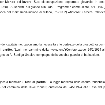
mo
•
Mondo del lavoro:
Sud: disoccupazione, soprattutto giovanile, in cresci
960)- “Auschwitz o il grande alibi” (da “ Programme communiste, n°11,1960) “Il
storica del marxismo(Riunione di Milano, 7/9/1952)
•
Articoli:
Carcere- fabbrica
ione del capitalismo, opponiamo la necessità e le certezze della prospettiva co
i partito
: “Lenin nel cammino della rivoluzione”(Conferenza del 24/2/1924 
na su A. Bordiga-Un altro compagno della vecchia guardia ci ha lasciato.
rghesia mondiale
•
Testi di partito
: “La legge marxista della caduta tendenzia
enin nel cammino della Rivoluzione”(Conferenza del 24/2/1924 alla Casa del