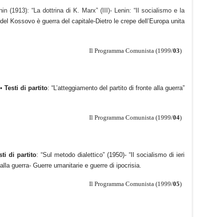
nin (1913): “La dottrina di K. Marx” (III)- Lenin: “Il socialismo e la
del Kossovo è guerra del capitale-Dietro le crepe dell’Europa unita
Il Programma Comunista (1999/
03
)
•
Testi di partito
: “L’atteggiamento del partito di fronte alla guerra”
Il Programma Comunista (1999/
04
)
sti di partito
: “Sul metodo dialettico” (1950)- “Il socialismo di ieri
lla guerra- Guerre umanitarie e guerre di ipocrisia.
Il Programma Comunista (1999/
05
)