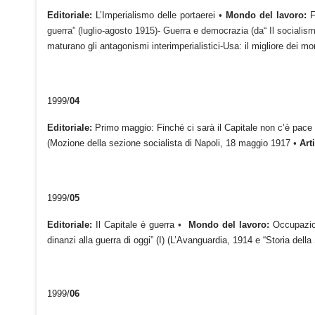
Editoriale:
L’Imperialismo delle portaerei
•
Mondo del lavoro:
F
guerra” (luglio-agosto 1915)- Guerra e democrazia (da“ Il socialismo
maturano gli antagonismi interimperialistici-Usa: il migliore dei m
1999/
04
Editoriale:
Primo maggio: Finché ci sarà il Capitale non c’è pace
(Mozione della sezione socialista di Napoli, 18 maggio 1917
•
Arti
1999/
05
Editoriale:
Il Capitale è guerra
•
Mondo del lavoro:
Occupazion
dinanzi alla guerra di oggi” (I) (L’Avanguardia, 1914 e “Storia della 
1999/
06