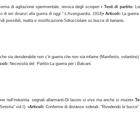
orma di agitazione sperimentale: revoca degli scioperi
•
Testi di partito:
Le
 di ieri dinanzi alla guerra di oggi ”-L’Avanguardia, 1914)
•
Articoli:
La guerra 
ondi possibili, realtà e mistificazione-Sdrucciolare su bucce di banane
.
 che sia desiderabile non c’è guerra che non sia infame (Manifesto, volantino)
coli:
Necessità del Partito-La guerra per i Balcani.
e nell’industria: segnali allarmanti-Di lavoro si vive ma anche si muore
•
Te
Sinistra” vol.I)-
•
Articoli:
Conferme di distanze siderali- “Rivedendo le bucce” a