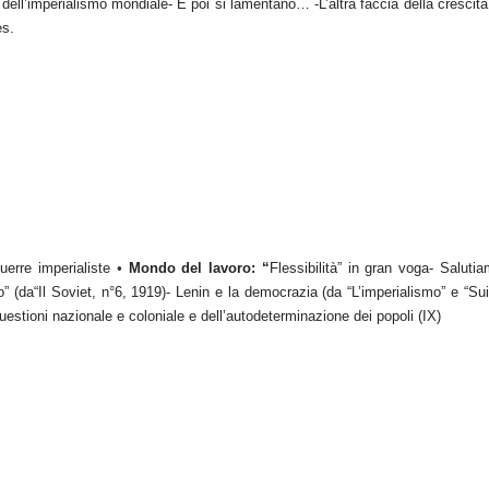
i dell’imperialismo mondiale- E poi si lamentano… -L’altra faccia della cresc
es.
guerre imperialiste
•
Mondo del lavoro: “
Flessibilità” in gran voga- Saluti
io” (da“Il Soviet, n°6, 1919)- Lenin e la democrazia (da “L’imperialismo” e “Sui
estioni nazionale e coloniale e dell’autodeterminazione dei popoli (IX)