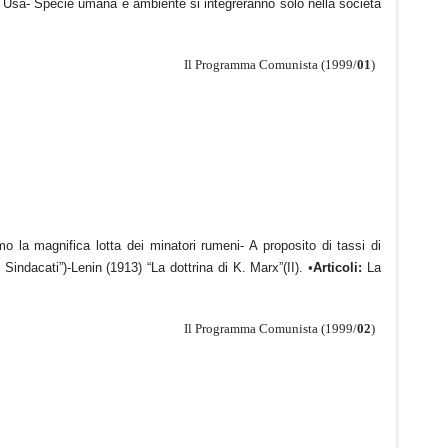
ita Usa- Specie umana e ambiente si integreranno solo nella società
Il Programma Comunista (1999/
01
)
amo la magnifica lotta dei minatori rumeni- A proposito di tassi di
 Sindacati”)-Lenin (1913) “La dottrina di K. Marx”(II).
•
Articoli:
La
Il Programma Comunista (1999/
02
)