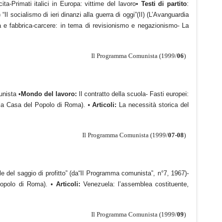
ta-Primati italici in Europa: vittime del lavoro
•
Testi di partito
:
 socialismo di ieri dinanzi alla guerra di oggi”(II) (L’Avanguardia
 e fabbrica-carcere: in tema di revisionismo e negazionismo- La
Il Programma Comunista (1999/
06
)
munista
•
Mondo del lavoro:
Il contratto della scuola- Fasti europei:
alla Casa del Popolo di Roma).
•
Articoli:
La necessità storica del
Il Programma Comunista (1999/
07-08
)
le del saggio di profitto” (da“Il Programma comunista”, n°7, 1967)-
 popolo di Roma).
•
Articoli:
Venezuela: l’assemblea costituente,
Il Programma Comunista (1999/
09
)