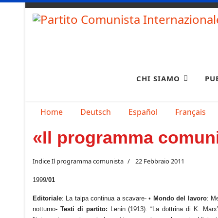
CHI SIAMO
PU
Seleziona la tua lingua
Home
Deutsch
Español
Français
«Il programma comuni
Indice Il programma comunista
22 Febbraio 2011
1999/
01
Editoriale
: La talpa continua a scavare-
•
Mondo del lavoro
: Me
notturno-
Testi di partito:
Lenin (1913): “La dottrina di K. Marx”