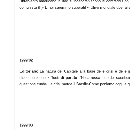
l’intervento americano in Iraq si incancreniscono le contraddizion
comunista (II)- E noi saremmo superati!?- Ulivo mondiale über all
1999/
02
Editoriale:
La natura del Capitale alla base delle crisi e delle 
disoccupazione-
•
Testi di partito
: “Nella rossa luce del sacrific
questione curda- La crisi morde il Brasile-Come poniamo oggi le qu
1999/
03