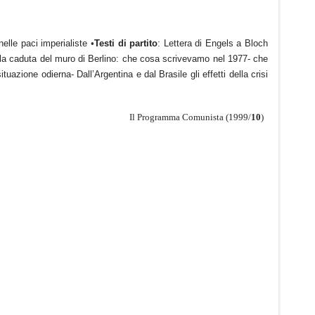
elle paci imperialiste
•
Testi di partito
: Lettera di Engels a Bloch
la caduta del muro di Berlino: che cosa scrivevamo nel 1977- che
tuazione odierna- Dall’Argentina e dal Brasile gli effetti della crisi
Il Programma Comunista (1999/
10
)