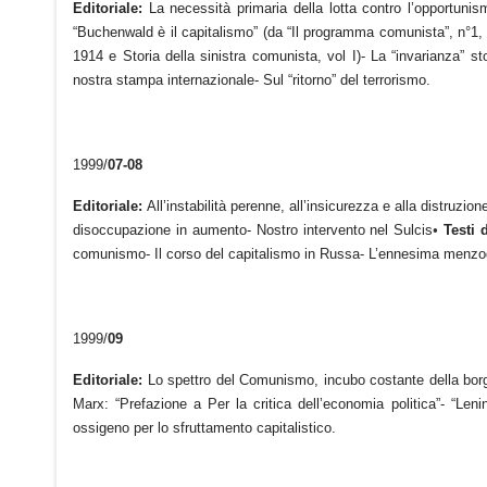
Editoriale:
La necessità primaria della lotta contro l’opportunis
“Buchenwald è il capitalismo” (da “Il programma comunista”, n°1, 1
1914 e Storia della sinistra comunista, vol I)- La “invarianza” 
nostra stampa internazionale- Sul “ritorno” del terrorismo.
1999/
07-08
Editoriale:
All’instabilità perenne, all’insicurezza e alla distruz
disoccupazione in aumento- Nostro intervento nel Sulcis
•
Testi d
comunismo- Il corso del capitalismo in Russa- L’ennesima menzog
1999/
09
Editoriale:
Lo spettro del Comunismo, incubo costante della bo
Marx: “Prefazione a Per la critica dell’economia politica”- “L
ossigeno per lo sfruttamento capitalistico.