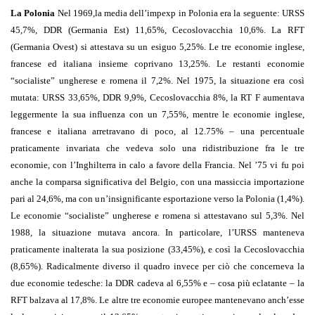
La Polonia
Nel 1969,la media dell’impexp in Polonia era la seguente: URSS
45,7%, DDR (Germania Est) 11,65%, Cecoslovacchia 10,6%. La RFT
(Germania Ovest) si attestava su un esiguo 5,25%. Le tre economie inglese,
francese ed italiana insieme coprivano 13,25%. Le restanti economie
“socialiste” ungherese e romena il 7,2%. Nel 1975, la situazione era così
mutata: URSS 33,65%, DDR 9,9%, Cecoslovacchia 8%, la RT F aumentava
leggermente la sua influenza con un 7,55%, mentre le economie inglese,
francese e italiana arretravano di poco, al 12.75% – una percentuale
praticamente invariata che vedeva solo una ridistribuzione fra le tre
economie, con l’Inghilterra in calo a favore della Francia. Nel ’75 vi fu poi
anche la comparsa significativa del Belgio, con una massiccia importazione
pari al 24,6%, ma con un’insignificante esportazione verso la Polonia (1,4%).
Le economie “socialiste” ungherese e romena si attestavano sul 5,3%. Nel
1988, la situazione mutava ancora. In particolare, l’URSS manteneva
praticamente inalterata la sua posizione (33,45%), e così la Cecoslovacchia
(8,65%). Radicalmente diverso il quadro invece per ciò che concerneva la
due economie tedesche: la DDR cadeva al 6,55% e – cosa più eclatante – la
RFT balzava al 17,8%. Le altre tre economie europee mantenevano anch’esse