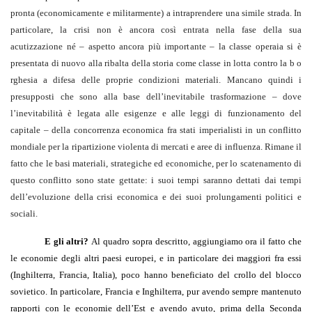
pronta (economicamente e militarmente) a intraprendere una simile strada. In
particolare, la crisi non è ancora così entrata nella fase della sua
acutizzazione né – aspetto ancora più importante – la classe operaia si è
presentata di nuovo alla ribalta della storia come classe in lotta contro la b o
rghesia a difesa delle proprie condizioni materiali. Mancano quindi i
presupposti che sono alla base dell’inevitabile trasformazione – dove
l’inevitabilità è legata alle esigenze e alle leggi di funzionamento del
capitale – della concorrenza economica fra stati imperialisti in un conflitto
mondiale per la ripartizione violenta di mercati e aree di influenza. Rimane il
fatto che le basi materiali, strategiche ed economiche, per lo scatenamento di
questo conflitto sono state gettate: i suoi tempi saranno dettati dai tempi
dell’evoluzione della crisi economica e dei suoi prolungamenti politici e
sociali.
E gli altri?
Al quadro sopra descritto, aggiungiamo ora il fatto che
le economie degli altri paesi europei, e in particolare dei maggiori fra essi
(Inghilterra, Francia, Italia), poco hanno beneficiato del crollo del blocco
sovietico. In particolare, Francia e Inghilterra, pur avendo sempre mantenuto
rapporti con le economie dell’Est e avendo avuto, prima della Seconda