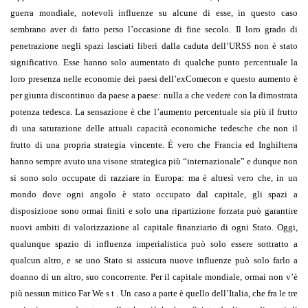
guerra mondiale, notevoli influenze su alcune di esse, in questo caso
sembrano aver di fatto perso l’occasione di fine secolo. Il loro grado di
penetrazione negli spazi lasciati liberi dalla caduta dell’URSS non è stato
significativo. Esse hanno solo aumentato di qualche punto percentuale la
loro presenza nelle economie dei paesi dell’exComecon e questo aumento è
per giunta discontinuo da paese a paese: nulla a che vedere con la dimostrata
potenza tedesca. La sensazione è che l’aumento percentuale sia più il frutto
di una saturazione delle attuali capacità economiche tedesche che non il
frutto di una propria strategia vincente. È vero che Francia ed Inghilterra
hanno sempre avuto una visone strategica più “internazionale” e dunque non
si sono solo occupate di razziare in Europa: ma è altresì vero che, in un
mondo dove ogni angolo è stato occupato dal capitale, gli spazi a
disposizione sono ormai finiti e solo una ripartizione forzata può garantire
nuovi ambiti di valorizzazione al capitale finanziario di ogni Stato. Oggi,
qualunque spazio di influenza imperialistica può solo essere sottratto a
qualcun altro, e se uno Stato si assicura nuove influenze può solo farlo a
doanno di un altro, suo concorrente. Per il capitale mondiale, ormai non v’è
più nessun mitico Far We s t . Un caso a parte è quello dell’Italia, che fra le tre