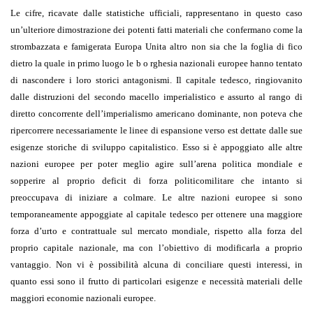
Le cifre, ricavate dalle statistiche ufficiali, rappresentano in questo caso
un’ulteriore dimostrazione dei potenti fatti materiali che confermano come la
strombazzata e famigerata Europa Unita altro non sia che la foglia di fico
dietro la quale in primo luogo le b o rghesia nazionali europee hanno tentato
di nascondere i loro storici antagonismi. Il capitale tedesco, ringiovanito
dalle distruzioni del secondo macello imperialistico e assurto al rango di
diretto concorrente dell’imperialismo americano dominante, non poteva che
ripercorrere necessariamente le linee di espansione verso est dettate dalle sue
esigenze storiche di sviluppo capitalistico. Esso si è appoggiato alle altre
nazioni europee per poter meglio agire sull’arena politica mondiale e
sopperire al proprio deficit di forza politicomilitare che intanto si
preoccupava di iniziare a colmare. Le altre nazioni europee si sono
temporaneamente appoggiate al capitale tedesco per ottenere una maggiore
forza d’urto e contrattuale sul mercato mondiale, rispetto alla forza del
proprio capitale nazionale, ma con l’obiettivo di modificarla a proprio
vantaggio. Non vi è possibilità alcuna di conciliare questi interessi, in
quanto essi sono il frutto di particolari esigenze e necessità materiali delle
maggiori economie nazionali europee.