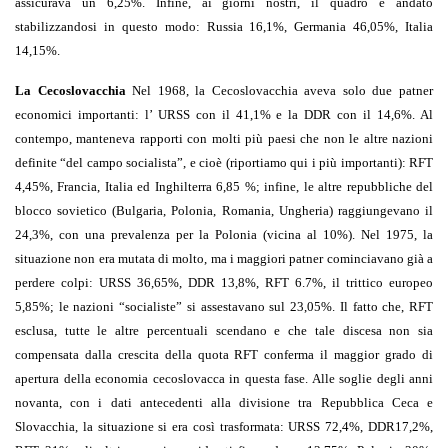
assicurava un 6,25%. Infine, ai giorni nostri, il quadro è andato
stabilizzandosi in questo modo: Russia 16,1%, Germania 46,05%, Italia
14,15%.
La Cecoslovacchia
Nel 1968, la Cecoslovacchia aveva solo due patner
economici importanti: l’ URSS con il 41,1% e la DDR con il 14,6%. Al
contempo, manteneva rapporti con molti più paesi che non le altre nazioni
definite “del campo socialista”, e cioè (riportiamo qui i più importanti): RFT
4,45%, Francia, Italia ed Inghilterra 6,85 %; infine, le altre repubbliche del
blocco sovietico (Bulgaria, Polonia, Romania, Ungheria) raggiungevano il
24,3%, con una prevalenza per la Polonia (vicina al 10%). Nel 1975, la
situazione non era mutata di molto, ma i maggiori patner cominciavano già a
perdere colpi: URSS 36,65%, DDR 13,8%, RFT 6.7%, il trittico europeo
5,85%; le nazioni “socialiste” si assestavano sul 23,05%. Il fatto che, RFT
esclusa, tutte le altre percentuali scendano e che tale discesa non sia
compensata dalla crescita della quota RFT conferma il maggior grado di
apertura della economia cecoslovacca in questa fase. Alle soglie degli anni
novanta, con i dati antecedenti alla divisione tra Repubblica Ceca e
Slovacchia, la situazione si era così trasformata: URSS 72,4%, DDR17,2%,