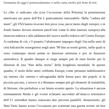
Germania di oggi è potenzialmente, e sulla carta, molto più forte di ieri.
Le cifre ci indicano che (con l’eccezione della Polonia) la penetrazione
americana nei paesi dell’Est è praticamente trascurabile. Dalla “caduta del
muro”, gli USA hanno ricavato ben poca cosa, ancor meno degli europei, e in
fondo hanno dovuto assistere (anch’essi come le altre nazioni europee) alla
rinascita tedesca e alla saldatura del nuovo anello tedesco nel Centro Europa.
A conferma di ciò, c’è proprio l’altalenante impegno degli Usa nella serie di
crisi balcaniche susseguitesi negli anni ‘90 fino ai nostri giorni, nelle quali si
sono comunque mossi prima in funzione antirussa e poi in funzione
antitedesca. Il quadro dunque si tinge sempre più di tinte fosche per le
illusioni di una “fine della storia” della borghesia mondiale. In questo
quadro, il ruolo della tanto celebrata Europa, come presunta stabilizzatrice
sia interna che esterna e salvaguardia della futura pace dei popoli, si fa
piccino piccino, e invece si a ffermano sempre più gli elementi di instabilità,
di frizione, che preludono a un futuro scontro aperto. La situazione è ancora
estremamente fluida e gli eventi eclatanti succeduti all’attacco terroristico
dell’11 settembre hanno innescato due processi paralleli. Innanzitutto, gli
Stati Uniti hanno avuto l’occasione per scatenare una guerra avente tre ben