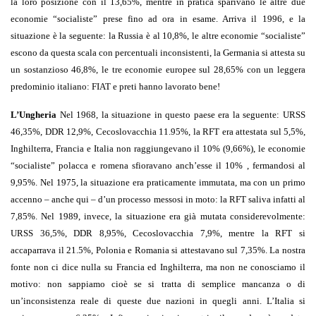
la loro posizione con il 13,65%, mentre in pratica sparivano le altre due
economie “socialiste” prese fino ad ora in esame. Arriva il 1996, e la
situazione è la seguente: la Russia è al 10,8%, le altre economie “socialiste”
escono da questa scala con percentuali inconsistenti, la Germania si attesta su
un sostanzioso 46,8%, le tre economie europee sul 28,65% con un leggera
predominio italiano: FIAT e preti hanno lavorato bene!
L’Ungheria
Nel 1968, la situazione in questo paese era la seguente: URSS
46,35%, DDR 12,9%, Cecoslovacchia 11.95%, la RFT era attestata sul 5,5%,
Inghilterra, Francia e Italia non raggiungevano il 10% (9,66%), le economie
“socialiste” polacca e romena sfioravano anch’esse il 10% , fermandosi al
9,95%. Nel 1975, la situazione era praticamente immutata, ma con un primo
accenno – anche qui – d’un processo messosi in moto: la RFT saliva infatti al
7,85%. Nel 1989, invece, la situazione era già mutata considerevolmente:
URSS 36,5%, DDR 8,95%, Cecoslovacchia 7,9%, mentre la RFT si
accaparrava il 21.5%, Polonia e Romania si attestavano sul 7,35%. La nostra
fonte non ci dice nulla su Francia ed Inghilterra, ma non ne conosciamo il
motivo: non sappiamo cioè se si tratta di semplice mancanza o di
un’inconsistenza reale di queste due nazioni in quegli anni. L’Italia si