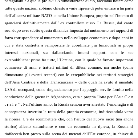
paragonabile a quella pre1989. A dimostrazione di ciò, facciamo notare come
tutte queste nazioni abbiano chiesto a varie riprese di poter entrare a far parte
dell’alleanza militare NATO , e nella Unione Europea, proprio nell’intento di
sganciarsi definitivamente dall’ ex controllore russo. La Russia, dal canto
suo, dopo aver subito questa dinamica imposta dal mutamento nei rapporti di
forza corrispondente al mutamento nello sviluppo economico e dopo anni in
cui è stata costretta a reimpostare le coordinate più funzionali ai propri
interessi nazionali, sta riallacciando intensi rapporti con le sue
exrepubbliche: prima fra tutte, l’Ucraina, con la quale ha firmato importanti
commesse di armi e trattati militari di difesa comune, ma anche (come
dimostrano gli eventi recenti) con le exrepubbliche nei territori strategici
dell’Asia Centrale e della Transcaucasia – delle quali ha avuto il mandato
USA di occuparsi, come ringraziamento per l’appoggio servile fornito nella
conduzione della guerra in Afghanistan, vera e propria “lotta per l’Asia C e n
t r a l e ” . Nell’ultimo anno, la Russia sembra aver arrestato l’emorragia e di
conseguenza invertito la rotta della propria economia, indirizzandola verso
la ripresa. C’è da scommettere che, con l’aiuto del nuovo sacro (ma anche
storico) alleato statunitense e con un economia in ripresa, la Russia si
riaffaccerà ben presto sulla scena dei mercati dell’Est europeo, in chiave di