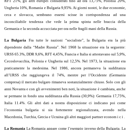
RFT 21%, gli altri europei considerati fino ad ora 13,75%, Polonia 20%,
Ungheria 10%, Romania e Bulgaria 9,95%. Ai giorni nostri, le due economie,
ceca e slovacca, sembrano essersi scisse in corrispondenza ad una
inconciliabile tendenza che vede la prima spinta nelle braccia della
Germania e la seconda accucciata per ora nelle fragili mani della Russia.
La Bulgaria
Fra tutte le nazioni “socialiste”, la Bulgaria era la più
dipendente dalla “Madre Russia”. Nel 1968 la situazione era la seguente:
URSS 65.3%, DDR 9,6%, RFT 4,45%, Francia e Italia si attestavano sul 5,9%,
Cecoslovacchia, Polonia e Ungheria sul 12,5%. Nel 1973, la situazione era
praticamente la medesima. Nel 1986, ancora permaneva la sudditanza
all’URSS che raggiungeva il 74%, mentre per l’Occidente (Germania
compresa) il mercato bulgaro rimaneva sostanzialmente chiuso. Solo con gli
anni Novanta e con gli avvenimenti ben noti, la situazione è cambiata, anche
se permane in fondo una sudditanza alla Russia (30,9%): Germania 17,75%,
Italia 11.4%. Gli altri dati a nostra disposizione ci indicano poi come
l’economia bulgaria si sia fortemente regionalizzata, avendo nella
Macedonia, Turchia, Grecia e Ucraina gli altri maggiori partner econom i c i .
La Romania
La Romania appare come l’esempio inverso della Bulgaria. La