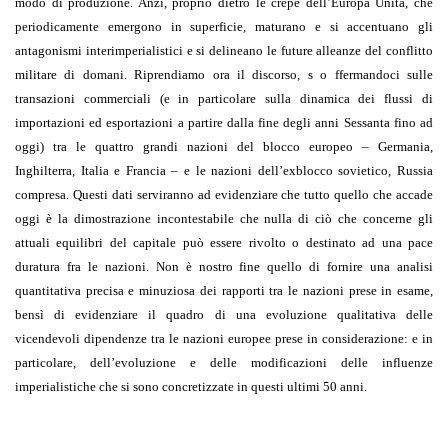
modo di produzione. Anzi, proprio dietro le crepe dell’Europa Unita, che
periodicamente emergono in superficie, maturano e si accentuano gli
antagonismi interimperialistici e si delineano le future alleanze del conflitto
militare di domani. Riprendiamo ora il discorso, s o ffermandoci sulle
transazioni commerciali (e in particolare sulla dinamica dei flussi di
importazioni ed esportazioni a partire dalla fine degli anni Sessanta fino ad
oggi) tra le quattro grandi nazioni del blocco europeo – Germania,
Inghilterra, Italia e Francia – e le nazioni dell’exblocco sovietico, Russia
compresa. Questi dati serviranno ad evidenziare che tutto quello che accade
oggi è la dimostrazione incontestabile che nulla di ciò che concerne gli
attuali equilibri del capitale può essere rivolto o destinato ad una pace
duratura fra le nazioni. Non è nostro fine quello di fornire una analisi
quantitativa precisa e minuziosa dei rapporti tra le nazioni prese in esame,
bensì di evidenziare il quadro di una evoluzione qualitativa delle
vicendevoli dipendenze tra le nazioni europee prese in considerazione: e in
particolare, dell’evoluzione e delle modificazioni delle influenze
imperialistiche che si sono concretizzate in questi ultimi 50 anni.