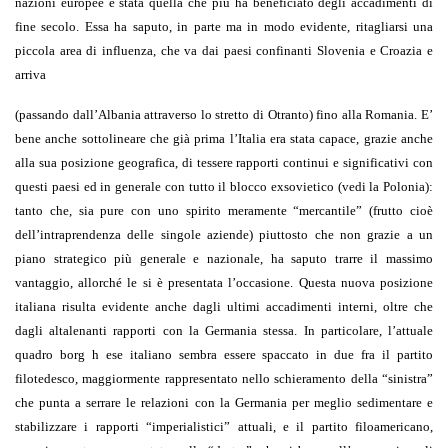
nazioni europee è stata quella che più ha beneficiato degli accadimenti di
fine secolo. Essa ha saputo, in parte ma in modo evidente, ritagliarsi una
piccola area di influenza, che va dai paesi confinanti Slovenia e Croazia e
arriva
(passando dall’Albania attraverso lo stretto di Otranto) fino alla Romania. E’
bene anche sottolineare che già prima l’Italia era stata capace, grazie anche
alla sua posizione geografica, di tessere rapporti continui e significativi con
questi paesi ed in generale con tutto il blocco exsovietico (vedi la Polonia):
tanto che, sia pure con uno spirito meramente “mercantile” (frutto cioè
dell’intraprendenza delle singole aziende) piuttosto che non grazie a un
piano strategico più generale e nazionale, ha saputo trarre il massimo
vantaggio, allorché le si è presentata l’occasione. Questa nuova posizione
italiana risulta evidente anche dagli ultimi accadimenti interni, oltre che
dagli altalenanti rapporti con la Germania stessa. In particolare, l’attuale
quadro borg h ese italiano sembra essere spaccato in due fra il partito
filotedesco, maggiormente rappresentato nello schieramento della “sinistra”
che punta a serrare le relazioni con la Germania per meglio sedimentare e
stabilizzare i rapporti “imperialistici” attuali, e il partito filoamericano,