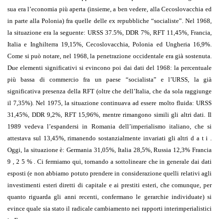
sua era l’economia più aperta (insieme, a ben vedere, alla Cecoslovacchia ed
in parte alla Polonia) fra quelle delle ex repubbliche “socialiste”. Nel 1968,
la situazione era la seguente: URSS 37.5%, DDR 7%, RFT 11,45%, Francia,
Italia e Inghilterra 19,15%, Cecoslovacchia, Polonia ed Ungheria 16,9%.
Come si può notare, nel 1968, la penetrazione occidentale era già sostenuta.
Due elementi significativi si evincono poi dai dati del 1968: la percentuale
più bassa di commercio fra un paese “socialista” e l’URSS, la già
significativa presenza della RFT (oltre che dell’Italia, che da sola raggiunge
il 7,35%). Nel 1975, la situazione continuava ad essere molto fluida: URSS
31,45%, DDR 9,2%, RFT 15,96%, mentre rimangono simili gli altri dati. Il
1989 vedeva l’espandersi in Romania dell’imperialismo italiano, che si
attestava sul 13,45%, rimanendo sostanzialmente invariati gli altri d a t i .
Oggi, la situazione è: Germania 31,05%, Italia 28,5%, Russia 12,3% Francia
9 , 2 5 % . Ci fermiamo qui, tornando a sottolineare che in generale dai dati
esposti (e non abbiamo potuto prendere in considerazione quelli relativi agli
investimenti esteri diretti di capitale e ai prestiti esteri, che comunque, per
quanto riguarda gli anni recenti, confermano le gerarchie individuate) si
evince quale sia stato il radicale cambiamento nei rapporti interimperialistici