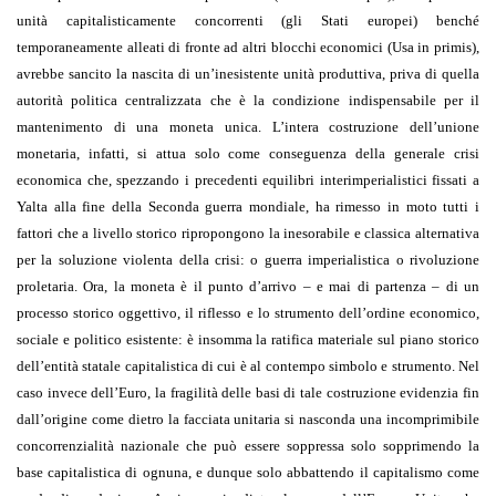
unità capitalisticamente concorrenti (gli Stati europei) benché
temporaneamente alleati di fronte ad altri blocchi economici (Usa in primis),
avrebbe sancito la nascita di un’inesistente unità produttiva, priva di quella
autorità politica centralizzata che è la condizione indispensabile per il
mantenimento di una moneta unica. L’intera costruzione dell’unione
monetaria, infatti, si attua solo come conseguenza della generale crisi
economica che, spezzando i precedenti equilibri interimperialistici fissati a
Yalta alla fine della Seconda guerra mondiale, ha rimesso in moto tutti i
fattori che a livello storico ripropongono la inesorabile e classica alternativa
per la soluzione violenta della crisi: o guerra imperialistica o rivoluzione
proletaria. Ora, la moneta è il punto d’arrivo – e mai di partenza – di un
processo storico oggettivo, il riflesso e lo strumento dell’ordine economico,
sociale e politico esistente: è insomma la ratifica materiale sul piano storico
dell’entità statale capitalistica di cui è al contempo simbolo e strumento. Nel
caso invece dell’Euro, la fragilità delle basi di tale costruzione evidenzia fin
dall’origine come dietro la facciata unitaria si nasconda una incomprimibile
concorrenzialità nazionale che può essere soppressa solo sopprimendo la
base capitalistica di ognuna, e dunque solo abbattendo il capitalismo come