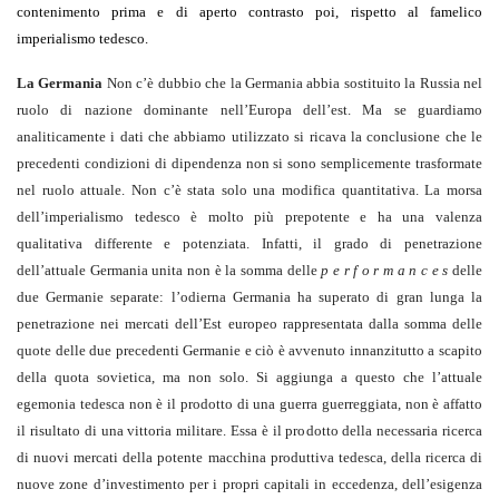
contenimento prima e di aperto contrasto poi, rispetto al famelico
imperialismo tedesco.
La Germania
Non c’è dubbio che la Germania abbia sostituito la Russia nel
ruolo di nazione dominante nell’Europa dell’est. Ma se guardiamo
analiticamente i dati che abbiamo utilizzato si ricava la conclusione che le
precedenti condizioni di dipendenza non si sono semplicemente trasformate
nel ruolo attuale. Non c’è stata solo una modifica quantitativa. La morsa
dell’imperialismo tedesco è molto più prepotente e ha una valenza
qualitativa differente e potenziata. Infatti, il grado di penetrazione
dell’attuale Germania unita non è la somma delle
p e r f o r m a n c e s
delle
due Germanie separate: l’odierna Germania ha superato di gran lunga la
penetrazione nei mercati dell’Est europeo rappresentata dalla somma delle
quote delle due precedenti Germanie e ciò è avvenuto innanzitutto a scapito
della quota sovietica, ma non solo. Si aggiunga a questo che l’attuale
egemonia tedesca non è il prodotto di una guerra guerreggiata, non è affatto
il risultato di una vittoria militare. Essa è il prodotto della necessaria ricerca
di nuovi mercati della potente macchina produttiva tedesca, della ricerca di
nuove zone d’investimento per i propri capitali in eccedenza, dell’esigenza