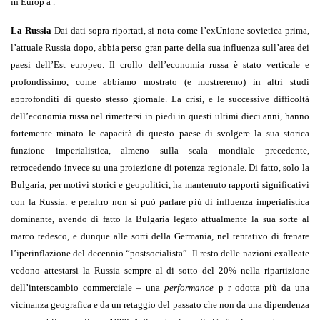
in Europ a .
La Russia
Dai dati sopra riportati, si nota come l’exUnione sovietica prima,
l’attuale Russia dopo, abbia perso gran parte della sua influenza sull’area dei
paesi dell’Est europeo. Il crollo dell’economia russa è stato verticale e
profondissimo, come abbiamo mostrato (e mostreremo) in altri studi
approfonditi di questo stesso giornale. La crisi, e le successive difficoltà
dell’economia russa nel rimettersi in piedi in questi ultimi dieci anni, hanno
fortemente minato le capacità di questo paese di svolgere la sua storica
funzione imperialistica, almeno sulla scala mondiale precedente,
retrocedendo invece su una proiezione di potenza regionale. Di fatto, solo la
Bulgaria, per motivi storici e geopolitici, ha mantenuto rapporti significativi
con la Russia: e peraltro non si può parlare più di influenza imperialistica
dominante, avendo di fatto la Bulgaria legato attualmente la sua sorte al
marco tedesco, e dunque alle sorti della Germania, nel tentativo di frenare
l’iperinflazione del decennio “postsocialista”. Il resto delle nazioni exalleate
vedono attestarsi la Russia sempre al di sotto del 20% nella ripartizione
dell’interscambio commerciale – una
performance
p r odotta più da una
vicinanza geografica e da un retaggio del passato che non da una dipendenza