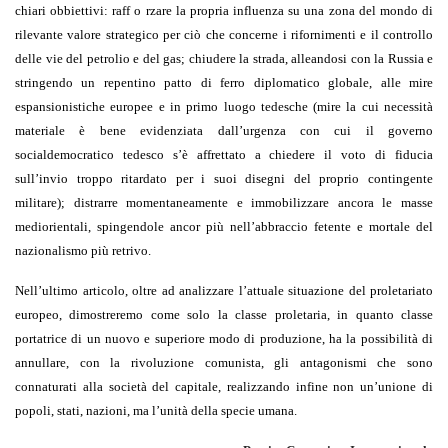
chiari obbiettivi: raff o rzare la propria influenza su una zona del mondo di
rilevante valore strategico per ciò che concerne i rifornimenti e il controllo
delle vie del petrolio e del gas; chiudere la strada, alleandosi con la Russia e
stringendo un repentino patto di ferro diplomatico globale, alle mire
espansionistiche europee e in primo luogo tedesche (mire la cui necessità
materiale è bene evidenziata dall’urgenza con cui il governo
socialdemocratico tedesco s’è affrettato a chiedere il voto di fiducia
sull’invio troppo ritardato per i suoi disegni del proprio contingente
militare); distrarre momentaneamente e immobilizzare ancora le masse
mediorientali, spingendole ancor più nell’abbraccio fetente e mortale del
nazionalismo più retrivo.
Nell’ultimo articolo, oltre ad analizzare l’attuale situazione del proletariato
europeo, dimostreremo come solo la classe proletaria, in quanto classe
portatrice di un nuovo e superiore modo di produzione, ha la possibilità di
annullare, con la rivoluzione comunista, gli antagonismi che sono
connaturati alla società del capitale, realizzando infine non un’unione di
popoli, stati, nazioni, ma l’unità della specie umana.