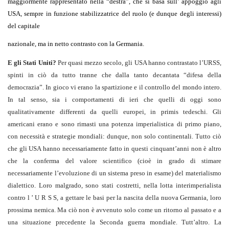
maggiormente rappresentato nella “destra”, che si basa sull’ appoggio agli
USA, sempre in funzione stabilizzatrice del ruolo (e dunque degli interessi)
del capitale
nazionale, ma in netto contrasto con la Germania.
E gli Stati Uniti?
Per quasi mezzo secolo, gli USA hanno contrastato l’URSS,
spinti in ciò da tutto tranne che dalla tanto decantata “difesa della
democrazia”. In gioco vi erano la spartizione e il controllo del mondo intero.
In tal senso, sia i comportamenti di ieri che quelli di oggi sono
qualitativamente differenti da quelli europei, in primis tedeschi. Gli
americani erano e sono rimasti una potenza imperialistica di primo piano,
con necessità e strategie mondiali: dunque, non solo continentali. Tutto ciò
che gli USA hanno necessariamente fatto in questi cinquant’anni non è altro
che la conferma del valore scientifico (cioè in grado di stimare
necessariamente l’evoluzione di un sistema preso in esame) del materialismo
dialettico. Loro malgrado, sono stati costretti, nella lotta interimperialista
contro l ’ U R S S, a gettare le basi per la nascita della nuova Germania, loro
prossima nemica. Ma ciò non è avvenuto solo come un ritorno al passato e a
una situazione precedente la Seconda guerra mondiale. Tutt’altro. La