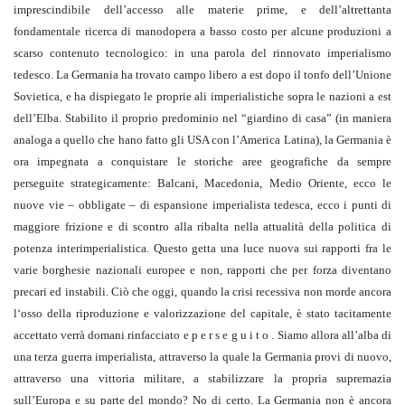
imprescindibile dell’accesso alle materie prime, e dell’altrettanta
fondamentale ricerca di manodopera a basso costo per alcune produzioni a
scarso contenuto tecnologico: in una parola del rinnovato imperialismo
tedesco. La Germania ha trovato campo libero a est dopo il tonfo dell’Unione
Sovietica, e ha dispiegato le proprie ali imperialistiche sopra le nazioni a est
dell’Elba. Stabilito il proprio predominio nel “giardino di casa” (in maniera
analoga a quello che hano fatto gli USA con l’America Latina), la Germania è
ora impegnata a conquistare le storiche aree geografiche da sempre
perseguite strategicamente: Balcani, Macedonia, Medio Oriente, ecco le
nuove vie – obbligate – di espansione imperialista tedesca, ecco i punti di
maggiore frizione e di scontro alla ribalta nella attualità della politica di
potenza interimperialistica. Questo getta una luce nuova sui rapporti fra le
varie borghesie nazionali europee e non, rapporti che per forza diventano
precari ed instabili. Ciò che oggi, quando la crisi recessiva non morde ancora
l‘osso della riproduzione e valorizzazione del capitale, è stato tacitamente
accettato verrà domani rinfacciato e p e r s e g u i t o . Siamo allora all’alba di
una terza guerra imperialista, attraverso la quale la Germania provi di nuovo,
attraverso una vittoria militare, a stabilizzare la propria supremazia
sull’Europa e su parte del mondo? No di certo. La Germania non è ancora