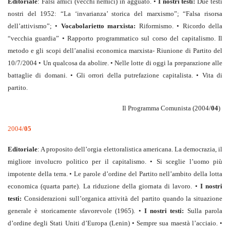
Editoriale
: Falsi amici (vecchi nemici) in agguato. •
I nostri testi:
Due testi
nostri del 1952: “La ‘invarianza’ storica del marxismo”; “Falsa risorsa
dell’attivismo”; •
Vocabolarietto marxista:
Riformismo. • Ricordo della
“vecchia guardia” • Rapporto programmatico sul corso del capitalismo. Il
metodo e gli scopi dell’analisi economica marxista- Riunione di Partito del
10/7/2004 • Un qualcosa da abolire. • Nelle lotte di oggi la preparazione alle
battaglie di domani. • Gli orrori della putrefazione capitalista. • Vita di
partito.
Il Programma Comunista (2004/
04
)
2004/
05
Editoriale
: A proposito dell’orgia elettoralistica americana. La democrazia, il
migliore involucro politico per il capitalismo. • Si sceglie l’uomo più
impotente della terra. • Le parole d’ordine del Partito nell’ambito della lotta
economica (quarta parte). La riduzione della giornata di lavoro. •
I nostri
testi:
Considerazioni sull’organica attività del partito quando la situazione
generale è storicamente sfavorevole (1965). •
I nostri testi:
Sulla parola
d’ordine degli Stati Uniti d’Europa (Lenin) • Sempre sua maestà l’acciaio. •