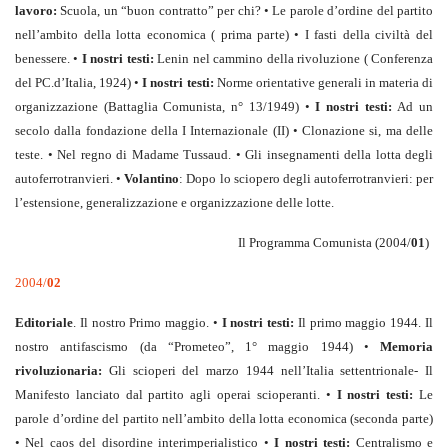
lavoro:
Scuola, un “buon contratto” per chi? • Le parole d’ordine del partito
nell’ambito della lotta economica ( prima parte) • I fasti della civiltà del
benessere. •
I nostri testi:
Lenin nel cammino della rivoluzione ( Conferenza
del PC.d’Italia, 1924) •
I nostri testi:
Norme orientative generali in materia di
organizzazione (Battaglia Comunista, n° 13/1949) •
I nostri testi:
Ad un
secolo dalla fondazione della I Internazionale (II) • Clonazione si, ma delle
teste. • Nel regno di Madame Tussaud. • Gli insegnamenti della lotta degli
autoferrotranvieri. •
Volantino
: Dopo lo sciopero degli autoferrotranvieri: per
l’estensione, generalizzazione e organizzazione delle lotte.
Il Programma Comunista (2004/
01
)
2004/
02
Editoriale
. Il nostro Primo maggio. •
I nostri testi:
Il primo maggio 1944. Il
nostro antifascismo (da “Prometeo”, 1° maggio 1944) •
Memoria
rivoluzionaria:
Gli scioperi del marzo 1944 nell’Italia settentrionale- Il
Manifesto lanciato dal partito agli operai scioperanti. •
I nostri testi:
Le
parole d’ordine del partito nell’ambito della lotta economica (seconda parte)
• Nel caos del disordine interimperialistico •
I nostri testi:
Centralismo e