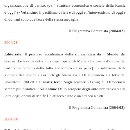
organizzazione di partito. (da “ Struttura economica e sociale della Russia
d’oggi”) •
Volantino
: Il pacifismo di ieri e di oggi e l’interventismo di oggi e
di domani sono due facce della stessa medaglia.
Il Programma Comunista (2004/
02
)
2004/
03
Editoriale
: Il percorso accidentato della ripresa classista •
Mondo del
lavoro:
La lezione della lotta degli operai di Melfi. • Le parole d’ordine del
partito nell’ambito della lotta economica (terza parte). La riduzione della
giornata del lavoro. • Per tutti gli Stanislaw. • Dalla Francia. La lotta dei
lavoratori Edf/Gdf •
I nostri testi:
Sugli scioperi (Lenin) • Democrazia
sempre più blindata. •
Volantino
: Dallo sciopero degli autoferrotranvieri alla
lotta degli operai di Melfi: Un attacco a uno è un attacco a tutti.
Il Programma Comunista (2004/
03
)
2004/
04