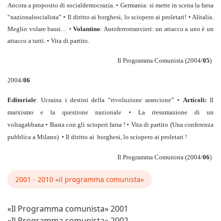
Ancora a proposito di socialdemocrazia. • Germania: si mette in scena la farsa
“nazionalsocialista” • Il diritto ai borghesi, lo sciopero ai proletari! • Alitalia.
Meglio volare bassi… •
Volantino
: Autoferrotranvieri: un attacco a uno è un
attacco a tutti. • Vita di partito.
Il Programma Comunista (2004/
05
)
2004/
06
Editoriale
: Ucraina i destini della “rivoluzione arancione” •
Articoli:
Il
marxismo e la questione nazionale • La riesumazione di un
voltagabbana • Basta con gli scioperi farsa ! • Vita di partito (Una conferenza
pubblica a Milano) •
Il diritto ai borghesi, lo sciopero ai proletari !
Il Programma Comunista (2004/
06
)
2001 - 2010 «il programma comunista»
«Il Programma comunista» 2001
«Il Programma comunista» 2002