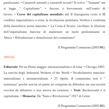
paralizzanti. • Catastrofi naturali o catastrofi sociali? Si scrive “ Tsunami” ma
si legge “ Capitalismo”. • Ancora, e brevemente, sull’orario di
lavoro. •
Corso del capitalismo mondiale:
dal II dopoguerra verso il III
conflitto imperialistico o verso la rivoluzione proletaria. Verifica e conferma
della monolitica teoria marxista. • La Costa d’Avorio: vacillano le illusioni
dell’imperialismo francese di mantenere un ruolo predominante in
Africa. • Rifondazione o demolizione del comunismo?
Il Programma Comunista (2005/
01
)
2005/02
Editoriale
. Per un Primo maggio internazionalista e di lotta. • Chicago,1905:
La nascita degli Industrial Workers of the World • Vocabolarietto marxista:
materialismo e antimaterialismi. • 25 Aprile: Il comunismo non è “
resistenza” perché non ha né patrie né conquiste da difendere ma una società
vecchia da abbattere e una nuova da costruire. •
Testi:
Buchenwald è il
capitalismo. •
Memoria:
Da “Stato e Rivoluzione” 1917 di Lenin
Il Programma Comunista (2005/
02
)