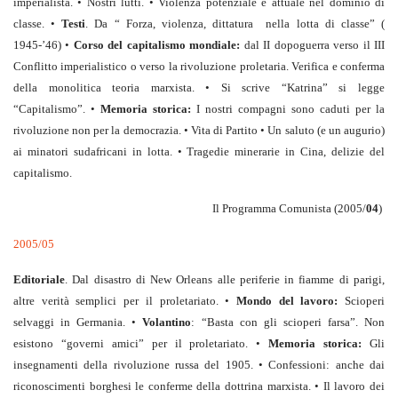
imperialista. • Nostri lutti. • Violenza potenziale e attuale nel dominio di
classe. •
Testi
. Da “ Forza, violenza, dittatura nella lotta di classe” (
1945-’46) •
Corso del capitalismo mondiale:
dal II dopoguerra verso il III
Conflitto imperialistico o verso la rivoluzione proletaria. Verifica e conferma
della monolitica teoria marxista. • Si scrive “Katrina” si legge
“Capitalismo”. •
Memoria storica:
I nostri compagni sono caduti per la
rivoluzione non per la democrazia. • Vita di Partito • Un saluto (e un augurio)
ai minatori sudafricani in lotta. • Tragedie minerarie in Cina, delizie del
capitalismo.
Il Programma Comunista (2005/
04
)
2005/05
Editoriale
. Dal disastro di New Orleans alle periferie in fiamme di parigi,
altre verità semplici per il proletariato. •
Mondo del lavoro:
Scioperi
selvaggi in Germania. •
Volantino
: “Basta con gli scioperi farsa”. Non
esistono “governi amici” per il proletariato. •
Memoria storica:
Gli
insegnamenti della rivoluzione russa del 1905. • Confessioni: anche dai
riconoscimenti borghesi le conferme della dottrina marxista. • Il lavoro dei