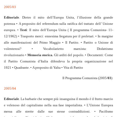
2005/03
Editoriale
. Dietro il mito dell’Europa Unita, l’illusione della grande
potenza • A proposito del referendum sulla ratifica del trattato dell’ Unione
europea. •
Testi
: Il mito dell’Europa Unita ( Il programma Comunista- 11-
12/1962) • Trasporto merci: ennesima fregatura per il proletari. • In margine
alle manifestazioni del Primo Maggio • Il Partito. • Partito o Unione di
volenterosi? • Vocabolarietto marxista: Disfattismo
rivoluzionario •
Memoria storica.
Gli arditi del popolo. • Documenti: Come
il Partito Comunista d’Italia difendeva la propria organizzazione nel
1921 • Quadrante. • A proposito di Yalta • Vita di Partito
Il Programma Comunista (2005/
03
)
2005/04
Editoriale
. La barbarie che sempre più insanguina il mondo è il frutto marcio
e velenoso del capitalismo nella sua fase imperialista. • L’Unione Europea
messa alle strette dalle sue stesse contraddizioni. • Pacifismo