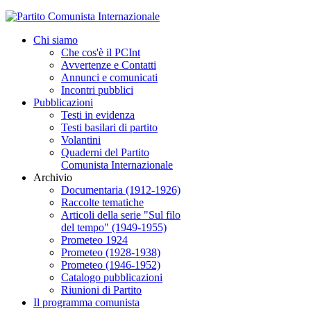
Chi siamo
Che cos'è il PCInt
Avvertenze e Contatti
Annunci e comunicati
Incontri pubblici
Pubblicazioni
Testi in evidenza
Testi basilari di partito
Volantini
Quaderni del Partito
Comunista Internazionale
Archivio
Documentaria (1912-1926)
Raccolte tematiche
Articoli della serie "Sul filo
del tempo" (1949-1955)
Prometeo 1924
Prometeo (1928-1938)
Prometeo (1946-1952)
Catalogo pubblicazioni
Riunioni di Partito
Il programma comunista