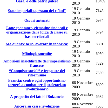
Gaza, o delle patrie galere
10409
2010
19 Gennaio
Stato imperialista, “stato dei rifiuti”
7148
2010
19 Gennaio
Oscuri antenati
6974
2010
Lotte spontanee, elemosine sindacali e
19 Gennaio
organizzazione della forza di classe su
6794
2010
basi territoriali
19 Gennaio
Ma quant’è bello lavorare in fabbrica!
8691
2010
19 Gennaio
Mitologie smentite
6950
2010
Ambizioni insoddisfatte dell’imperialismo
19 Gennaio
7829
francese
2010
“Conquiste sociali” e fregature del
19 Gennaio
7339
riformismo
2010
Francia: contro ogni opportunismo
08 Novembre
tornerà a combattere il proletariato
6899
2009
rivoluzionario
08 Novembre
A proposito dei fatti di Bolzaneto
6682
2009
08 Novembre
Ancora su crsi e rivoluzione
7633