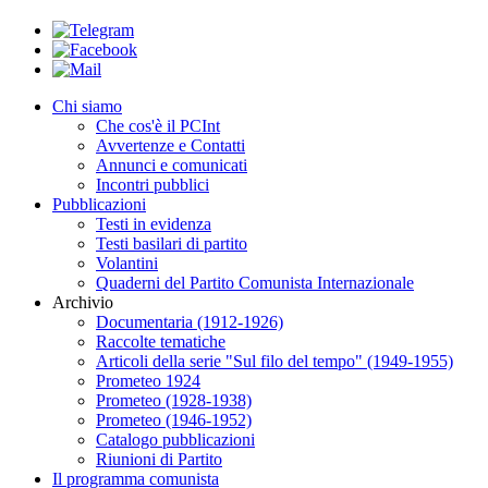
Chi siamo
Che cos'è il PCInt
Avvertenze e Contatti
Annunci e comunicati
Incontri pubblici
Pubblicazioni
Testi in evidenza
Testi basilari di partito
Volantini
Quaderni del Partito Comunista Internazionale
Archivio
Documentaria (1912-1926)
Raccolte tematiche
Articoli della serie "Sul filo del tempo" (1949-1955)
Prometeo 1924
Prometeo (1928-1938)
Prometeo (1946-1952)
Catalogo pubblicazioni
Riunioni di Partito
Il programma comunista