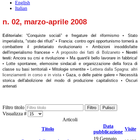
English
Italian
n. 02, marzo-aprile 2008
Editoriale:
“Conquiste sociali” e fregature del riformismo
•
Stato
imperialista, "stato dei rifiuti"
•
Francia: contro ogni opportunismo tornerà a
combattere il proletariato rivoluzionario
•
Ambizioni insoddisfatte
dell'imperialismo francese
•
A proposito dei fatti di Bolzaneto
•
N
ostri
testi:
Ancora su crsi e rivoluzione
•
Ma quant'é bello lavorare in fabbrica!
•
Lotte spontanee, elemosine sindacali e organizzazione della forza di
classe su basi territoriali
•
Mitologie smentite
•
Lettera dalla Spagna: altri
licenziamenti in corso e in vista
•
Gaza, o delle patrie galere
•
Necessità
storica dell'abolizione del modo di produzione capitalistico
•
Oscuri
antenati
Filtro titolo
Filtro
Pulisci
Visualizza #
Articoli
Data
Titolo
Visite
pubblicazione
19 Gennaio