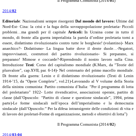
Il Programma Comunista (2014/
01
)
2014/
02
Editoriale
: Nazionalismi sempre risorgenti
Dal mondo del lavoro
:
Ultime dal
Nord-Est- Cina: la crisi e la fuga della sovrappopolazione proletaria- Piccoli
problemi…ma grandi per il capitale
Articoli:
In Ucraina come in tutto il
mondo, di fronte alla guerra imperialista la parola d’ordine proletaria torni a
essere, disfattismo rivoluzionario contro tutte le borghesie! (volantino)- Marx
anarchico?- Disfattismo- La lingua batte dove il dente duole…-Negatori,
improvvisatori, costruttori del partito rivoluzionario- Si preparano, si
preparano! Mimose e coccarde?-Riprendendo il nostro lavoro sulla Cina.
Introduzione
Testi
: Corso del capitalismo mondiale (K.Marx, da “Teorie del
plusvalore”, cap.XVII, par. 6-14)- Nel centenario del primo macello mondiale.
Di fronte alla guerra: Lenin e il disfattismo rivoluzionario (Testi di Lenin
1914-’15, da “Opere Complete”, vol.21)-Lavorando al V volume della Storia
della sinistra comunista: Partito comunista d’Italia: “Per il programma di lotta
del proletariato” 1922- Lotte rivendicative, associazioni operaie, partito di
classe (dall’Opuscolo: “Partito di classe e questione sindacale”, 1994, prima
parte)-Le forme sindacali nell’epoca dell’imperialismo e la democrazia
sindacale (dall’Opuscolo:“ Per la difesa intransigente delle condizioni di vita e
di lavoro dei proletari-Forme di organizzazione, metodi e obiettivi di lotta”)
Il Programma Comunista (2014/
02
)
2014/
03-04