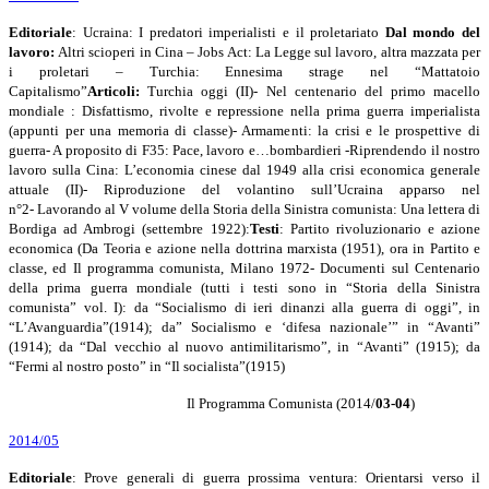
Editoriale
: Ucraina: I predatori imperialisti e il proletariato
Dal mondo del
lavoro:
Altri scioperi in Cina – Jobs Act: La Legge sul lavoro, altra mazzata per
i proletari – Turchia: Ennesima strage nel “Mattatoio
Capitalismo”
Articoli:
Turchia oggi (II)- Nel centenario del primo macello
mondiale : Disfattismo, rivolte e repressione nella prima guerra imperialista
(appunti per una memoria di classe)- Armamenti: la crisi e le prospettive di
guerra- A proposito di F35: Pace, lavoro e…bombardieri -Riprendendo il nostro
lavoro sulla Cina: L’economia cinese dal 1949 alla crisi economica generale
attuale (II)- Riproduzione del volantino sull’Ucraina apparso nel
n°2-
Lavorando al V volume della Storia della Sinistra comunista: Una lettera di
Bordiga ad Ambrogi (settembre 1922):
Testi
: Partito rivoluzionario e azione
economica (Da Teoria e azione nella dottrina marxista (1951), ora in Partito e
classe, ed Il programma comunista, Milano 1972- Documenti sul Centenario
della prima guerra mondiale (tutti i testi sono in “Storia della Sinistra
comunista” vol. I): da “Socialismo di ieri dinanzi alla guerra di oggi”, in
“L’Avanguardia”(1914); da” Socialismo e ‘difesa nazionale’” in “Avanti”
(1914); da “Dal vecchio al nuovo antimilitarismo”, in “Avanti” (1915); da
“Fermi al nostro posto” in “Il socialista”(1915)
Il Programma Comunista (2014/
03-04
)
2014/05
Editoriale
: Prove generali di guerra prossima ventura: Orientarsi verso il