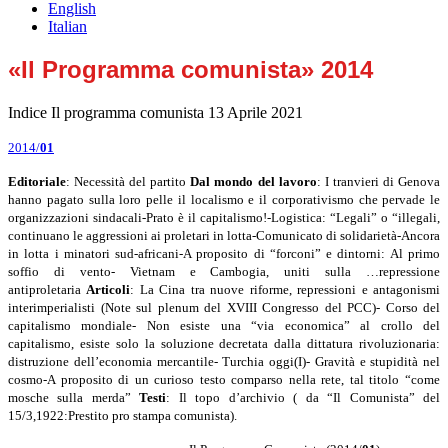
English
Italian
«Il Programma comunista» 2014
Indice Il programma comunista
13 Aprile 2021
2014/
01
Editoriale
: Necessità del partito
Dal mondo del lavoro
: I tranvieri di Genova
hanno pagato sulla loro pelle il localismo e il corporativismo che pervade le
organizzazioni sindacali-Prato è il capitalismo!-Logistica: “Legali” o “illegali,
continuano le aggressioni ai proletari in lotta-Comunicato di solidarietà-Ancora
in lotta i minatori sud-africani-A proposito di “forconi” e dintorni: Al primo
soffio di vento- Vietnam e Cambogia, uniti sulla …repressione
antiproletaria
Articoli
: La Cina tra nuove riforme, repressioni e antagonismi
interimperialisti (Note sul plenum del XVIII Congresso del PCC)- Corso del
capitalismo mondiale- Non esiste una “via economica” al crollo del
capitalismo, esiste solo la soluzione decretata dalla dittatura rivoluzionaria:
distruzione dell’economia mercantile- Turchia oggi(I)- Gravità e stupidità nel
cosmo-A proposito di un curioso testo comparso nella rete, tal titolo “come
mosche sulla merda”
Testi
: Il topo d’archivio ( da “Il Comunista” del
15/3,1922:Prestito pro stampa comunista).