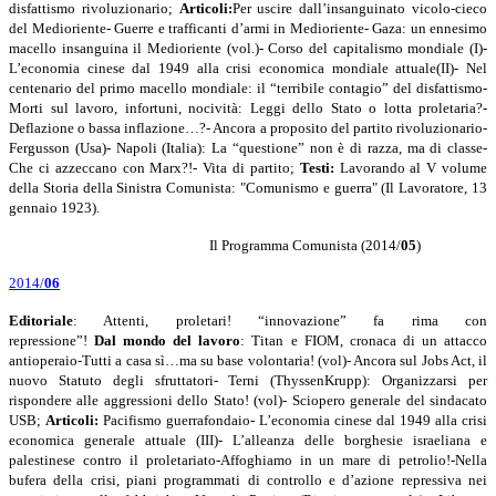
disfattismo rivoluzionario;
Articoli:
Per uscire dall’insanguinato vicolo-cieco
del Medioriente- Guerre e trafficanti d’armi in Medioriente- Gaza: un ennesimo
macello insanguina il Medioriente (vol.)- Corso del capitalismo mondiale (I)-
L’economia cinese dal 1949 alla crisi economica mondiale attuale(II)- Nel
centenario del primo macello mondiale: il “terribile contagio” del disfattismo-
Morti sul lavoro, infortuni, nocività: Leggi dello Stato o lotta proletaria?-
Deflazione o bassa inflazione…?- Ancora a proposito del partito rivoluzionario-
Fergusson (Usa)- Napoli (Italia): La “questione” non è di razza, ma di classe-
Che ci azzeccano con Marx?!- Vita di partito;
Testi:
Lavorando al V volume
della Storia della Sinistra Comunista: "Comunismo e guerra" (Il Lavoratore, 13
gennaio 1923).
Il Programma Comunista (2014/
05
)
2014/
06
Editoriale
: Attenti, proletari! “innovazione” fa rima con
repressione”!
Dal
mondo del lavoro
: Titan e FIOM, cronaca di un attacco
antioperaio-Tutti a casa sì…ma su base volontaria! (vol)- Ancora sul Jobs Act, il
nuovo Statuto degli sfruttatori- Terni (ThyssenKrupp): Organizzarsi per
rispondere alle aggressioni dello Stato! (vol)- Sciopero generale del sindacato
USB;
Articoli:
Pacifismo guerrafondaio- L’economia cinese dal 1949 alla crisi
economica generale attuale (III)- L’alleanza delle borghesie israeliana e
palestinese contro il proletariato-Affoghiamo in un mare di petrolio!-Nella
bufera della crisi, piani programmati di controllo e d’azione repressiva nei