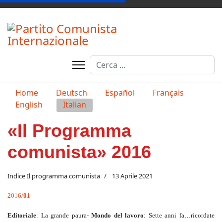
Cerca
Type 2 or more characters for resul
Seleziona la tua lingua
Home
Deutsch
Español
Français
English
Italian
«Il Programma
comunista» 2016
Indice Il programma comunista
13 Aprile 2021
2016/
01
Editoriale
: La grande paura-
Mondo del lavoro
: Sette anni fa…ricordate