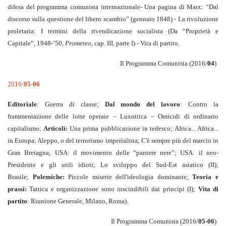
difesa del programma comunista internazionale- Una pagina di Marx: “Dal
discorso sulla questione del libero scambio” (gennaio 1848) - La rivoluzione
proletaria: I termini della rivendicazione socialista (Da “Proprietà e
Capitale”, 1948-’50,
Prometeo
, cap. III, parte I) - Vita di partito.
Il Programma Comunista (2016/
04
)
2016/
05-06
Editoriale
: Guerra di classe;
Dal mondo del lavoro
: Contro la
frammentazione delle lotte operaie – Luxottica – Omicidi di ordinario
capitalismo;
Articoli:
Una prima pubblicazione in tedesco; Africa... Africa...
in Europa; Aleppo, o del terrorismo imperialista; C'è sempre più del marcio in
Gran Bretagna; USA: il movimento delle “pantere nere”; USA: il neo-
Presidente e gli utili idioti; Lo sviluppo del Sud-Est asiatico (II);
Brasile;
Polemiche:
Piccole miserie dell'ideologia dominante;
Teoria e
prassi:
Tattica e organizzazione sono inscindibili dai principi (I);
Vita di
partito
: Riunione Generale, Milano, Roma).
Il Programma Comunista (2016/
05-06
)