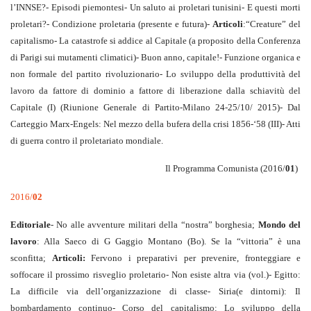
l’INNSE?- Episodi piemontesi- Un saluto ai proletari tunisini- E questi morti
proletari?- Condizione proletaria (presente e futura)-
Articoli
:“Creature” del
capitalismo- La catastrofe si addice al Capitale (a proposito della Conferenza
di Parigi sui mutamenti climatici)- Buon anno, capitale!- Funzione organica e
non formale del partito rivoluzionario- Lo sviluppo della produttività del
lavoro da fattore di dominio a fattore di liberazione dalla schiavitù del
Capitale (I) (Riunione Generale di Partito-Milano 24-25/10/ 2015)- Dal
Carteggio Marx-Engels: Nel mezzo della bufera della crisi 1856-‘58 (III)- Atti
di guerra contro il proletariato mondiale.
Il Programma Comunista (2016/
01
)
2016/
02
Editoriale
- No alle avventure militari della “nostra” borghesia;
Mondo del
lavoro
: Alla Saeco di G Gaggio Montano (Bo). Se la “vittoria” è una
sconfitta;
Articoli:
Fervono i preparativi per prevenire, fronteggiare e
soffocare il prossimo risveglio proletario- Non esiste altra via (vol.)- Egitto:
La difficile via dell’organizzazione di classe- Siria(e dintorni): Il
bombardamento continuo- Corso del capitalismo: Lo sviluppo della