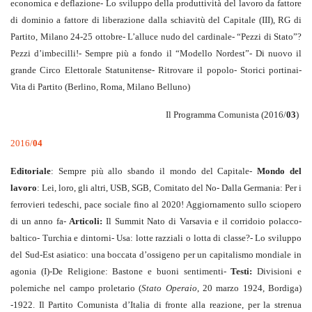
economica e deflazione- Lo sviluppo della produttività del lavoro da fattore
di dominio a fattore di liberazione dalla schiavitù del Capitale (III), RG di
Partito, Milano 24-25 ottobre- L’alluce nudo del cardinale- “Pezzi di Stato”?
Pezzi d’imbecilli!- Sempre più a fondo il “Modello Nordest”- Di nuovo il
grande Circo Elettorale Statunitense- Ritrovare il popolo- Storici portinai-
Vita di Partito (Berlino, Roma, Milano Belluno)
Il Programma Comunista (2016/
03
)
2016/
04
Editoriale
: Sempre più allo sbando il mondo del Capitale-
Mondo del
lavoro
: Lei, loro, gli altri, USB, SGB, Comitato del No- Dalla Germania: Per i
ferrovieri tedeschi, pace sociale fino al 2020! Aggiornamento sullo sciopero
di un anno fa-
Articoli:
Il Summit Nato di Varsavia e il corridoio polacco-
baltico- Turchia e dintorni- Usa: lotte razziali o lotta di classe?- Lo sviluppo
del Sud-Est asiatico: una boccata d’ossigeno per un capitalismo mondiale in
agonia (I)-De Religione: Bastone e buoni sentimenti-
Testi:
Divisioni e
polemiche nel campo proletario (
Stato Operaio
, 20 marzo 1924, Bordiga)
-1922. Il Partito Comunista d’Italia di fronte alla reazione, per la strenua