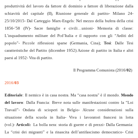
produttività del lavoro da fattore di dominio a fattore di liberazione dalla
schiavitù del capitale (II), Riunione generale di partito- Milano 24-
25/10/2015- Dal Carteggio Marx-Engels: Nel mezzo della bufera della crisi
1856-’58 (IV)- Sacre famiglie e civili…unioni- Memoria di classe:
L’inquadramento militare del Pcd’Italia e il rapporto con gli “Arditi del
popolo”- Piccole riflessioni sparse (Germania, Cina);
Tesi
: Dalle Tesi
caratteristiche del Partito (dicembre 1952):Azione di partito in Italia e altri
paesi al 1952- Vita di partito.
Il Programma Comunista (2016/
02
)
2016/
03
Editoriale
: Il nemico è in casa nostra. Ma “casa nostra" è il mondo.
Mondo
del lavoro
: Dalla Francia: Breve nota sulle manifestazioni contro la “Loi
Travail”- Ondata di scioperi in Belgio- Alcune considerazioni sulla
situazione della scuola in Italia- Viva i lavoratori francesi in lotta
(vol.)-
Articoli:
La bolla nera: storia di guerre e di prezzi- Dalla Germania:
La “crisi dei migranti” e la rinascita dell’antifascismo democratico- Crisi