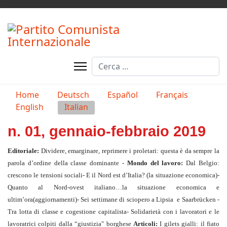
Cerca
Seleziona la tua lingua
Home
Deutsch
Español
Français
English
Italian
n. 01, gennaio-febbraio 2019
Editoriale:
Dividere, emarginare, reprimere i proletari: questa è da sempre la
parola d’ordine della classe dominante -
Mondo del lavoro:
Dal Belgio:
crescono le tensioni sociali- E il Nord est d’Italia? (la situazione economica)-
Quanto al Nord-ovest italiano…la situazione economica e
ultim’ora(aggiornamenti)- Sei settimane di sciopero a Lipsia e Saarbrücken -
Tra lotta di classe e cogestione capitalista- Solidarietà con i lavoratori e le
lavoratrici colpiti dalla “giustizia" borghese
Articoli:
I gilets gialli: il fiato