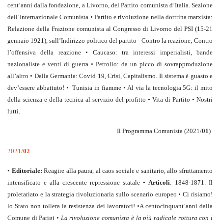
cent’anni dalla fondazione, a Livorno, del Partito comunista d’Italia. Sezione
dell’Internazionale Comunista
•
Partito e rivoluzione nella dottrina marxista:
Relazione della Frazione comunista al Congresso di Livorno del PSI (15-21
gennaio 1921), sull’Indirizzo politico del partito
-
Contro la reazione; Contro
l’offensiva della reazione
•
Caucaso: tra interessi imperialisti, bande
nazionaliste e venti di guerra
•
Petrolio: da un picco di sovrapproduzione
all’altro
•
Dalla Germania: Covid 19, Crisi, Capitalismo. Il sistema è guasto e
dev’essere abbattuto!
•
Tunisia in fiamme
•
Al via la tecnologia 5G: il mito
della scienza e della tecnica al servizio del profitto
•
Vita di Partito
•
Nostri
lutti.
Il Programma Comunista (2021/
01
)
2021/
02
•
Editoriale:
Reagire alla paura, al caos sociale e sanitario, allo sfruttamento
intensificato e alla crescente repressione statale
•
Articoli
:
1848-1871. Il
proletariato e la strategia rivoluzionaria sullo scenario europeo
•
Ci risiamo!
lo Stato non tollera la resistenza dei lavoratori!
•
A centocinquant’anni dalla
Comune di Parigi
• La rivoluzione comunista è la più radicale rottura con i