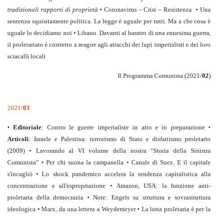
tradizionali rapporti di proprietà
•
Coronavirus – Crisi – Resistenza
•
Una
sentenza squisitamente politica. La legge è uguale per tutti. Ma a che cosa è
uguale lo decidiamo noi
•
Libano. Davanti al baratro di una ennesima guerra,
il proletariato è costretto a reagire agli attacchi dei lupi imperialisti e dei loro
sciacalli locali
Il Programma Comunista (2021/
02
)
2021/
03
•
Editoriale
: Contro le guerre imperialiste in atto e in preparazione
•
Articoli
: Israele e Palestina: terrorismo di Stato e disfattismo proletario
(2009)
•
Lavorando al VI volume della nostra “Storia della Sinistra
Comunista”
•
Per chi suona la campanella
•
Canale di Suez. E il capitale
s'incagliò
•
Lo shock pandemico accelera la tendenza capitalistica alla
concentrazione e all'espropriazione
•
Amazon, USA: la funzione anti-
proletaria della democrazia
•
Note: Engels su struttura e sovrastruttura
ideologica
•
Marx, da una lettera a Weydemeyer
•
La lotta proletaria è per la