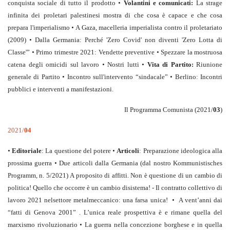
conquista sociale di tutto il prodotto
•
Volantini e comunicati:
La strage
infinita dei proletari palestinesi mostra di che cosa è capace e che cosa
prepara l'imperialismo
•
A Gaza, macelleria imperialista contro il proletariato
(2009)
•
Dalla Germania: Perché 'Zero Covid' non diventi 'Zero Lotta di
Classe'”
•
Primo trimestre 2021: Vendette preventive
•
Spezzare la mostruosa
catena degli omicidi sul lavoro
•
Nostri lutti
•
Vita di Partito:
Riunione
generale di Partito
•
Incontro sull'intervento “sindacale”
•
Berlino: Incontri
pubblici e interventi a manifestazioni.
Il Programma Comunista (2021/
03
)
2021/
04
•
Editoriale
:
La questione del potere
•
Articoli
:
Preparazione ideologica alla
prossima guerra
•
Due articoli dalla Germania (dal nostro Kommunistisches
Programm, n. 5/2021) A proposito di affitti. Non è questione di un cambio di
politica! Quello che occorre è un cambio disistema! - Il contratto collettivo di
lavoro 2021 nelsettore metalmeccanico: una farsa unica!
•
A vent’anni dai
“fatti di Genova 2001” . L’unica reale prospettiva è e rimane quella del
marxismo rivoluzionario
•
La guerra nella concezione borghese e in quella