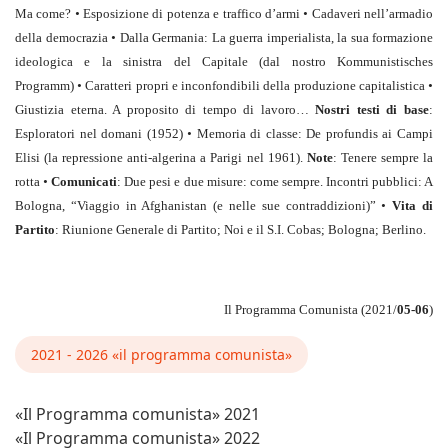
Ma come?
•
Esposizione di potenza e traffico d’armi
•
Cadaveri nell’armadio
della democrazia
•
Dalla Germania: La guerra imperialista, la sua formazione
ideologica e la sinistra del Capitale (dal nostro Kommunistisches
Programm)
•
Caratteri propri e inconfondibili della produzione capitalistica
•
Giustizia eterna. A proposito di tempo di lavoro…
Nostri testi di base
:
Esploratori nel domani (1952)
•
Memoria di classe: De profundis ai Campi
Elisi (la repressione anti-algerina a Parigi nel 1961).
Note
: Tenere sempre la
rotta
•
Comunicati
: Due pesi e due misure: come sempre. Incontri pubblici: A
Bologna, “Viaggio in Afghanistan (e nelle sue contraddizioni)”
•
Vita di
Partito
: Riunione Generale di Partito; Noi e il S.I. Cobas; Bologna; Berlino.
Il Programma Comunista (2021/
05-06
)
2021 - 2026 «il programma comunista»
«Il Programma comunista» 2021
«Il Programma comunista» 2022