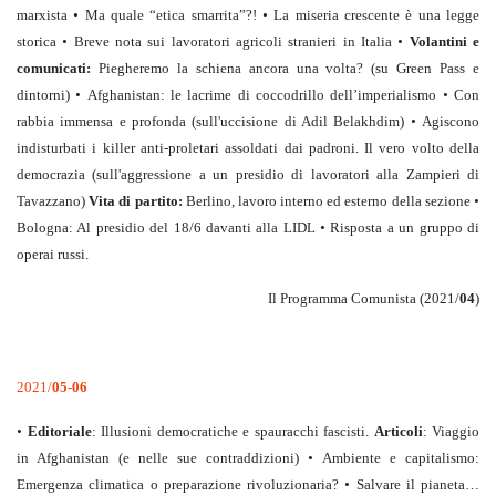
marxista
•
Ma quale “etica smarrita”?!
•
La miseria crescente è una legge
storica
•
Breve nota sui lavoratori agricoli stranieri in Italia
•
Volantini e
comunicati:
Piegheremo la schiena ancora una volta? (su Green Pass e
dintorni)
•
Afghanistan: le lacrime di coccodrillo dell’imperialismo
•
Con
rabbia immensa e profonda (sull'uccisione di Adil Belakhdim)
•
Agiscono
indisturbati i killer anti-proletari assoldati dai padroni. Il vero volto della
democrazia (sull'aggressione a un presidio di lavoratori alla Zampieri di
Tavazzano)
Vita di partito:
Berlino, lavoro interno ed esterno della sezione
•
Bologna: Al presidio del 18/6 davanti alla LIDL
•
Risposta a un gruppo di
operai russi.
Il Programma Comunista (2021/
04
)
2021/
05-06
•
Editoriale
: Illusioni democratiche e spauracchi fascisti.
Articoli
: Viaggio
in Afghanistan (e nelle sue contraddizioni)
•
Ambiente e capitalismo:
Emergenza climatica o preparazione rivoluzionaria?
•
Salvare il pianeta…