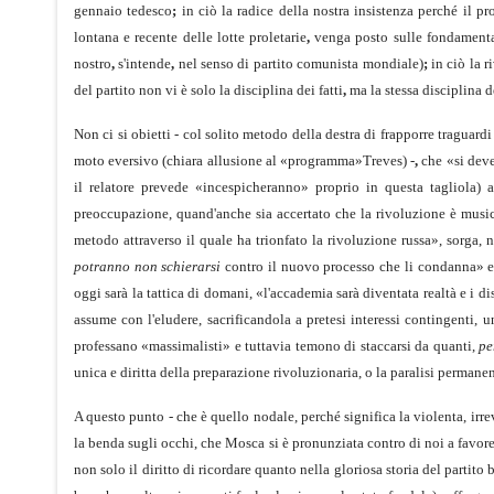
gennaio tedesco
;
in ciò la radice della nostra insistenza perché il 
lontana e recente delle lotte proletarie
,
venga posto sulle fondamenta 
nostro
,
s'intende
,
nel senso di partito comunista mondiale)
;
in ciò la r
del partito non vi è solo la disciplina dei fatti
,
ma la stessa disciplina d
Non ci si obietti - col solito metodo della destra di frapporre traguardi 
moto eversivo (chiara allusione al «programma»Treves) -
,
che «si deve
il relatore prevede «incespi­cheranno» proprio in questa tagliola)
preoccupazione, quand'anche sia accertato che la rivoluzione è music
metodo attraverso il quale ha trionfato la rivoluzione russa», sorga,
potranno non schierarsi
contro il nuovo processo che li condanna» e, 
oggi sarà la tattica di domani, «l'accademia sarà diventata realtà e i 
assume con l'eludere, sacrificandola a pretesi interessi contingenti,
professano «massimalisti» e tuttavia te­mono di staccarsi da quanti,
pe
unica e diritta della prepa­razione rivoluzionaria, o la paralisi permanen
A questo punto - che è quello nodale, perché significa la violenta, ir
la benda sugli occhi, che Mosca si è pronunziata contro di noi a favor
non solo il diritto di ricordare quanto nella gloriosa storia del partit