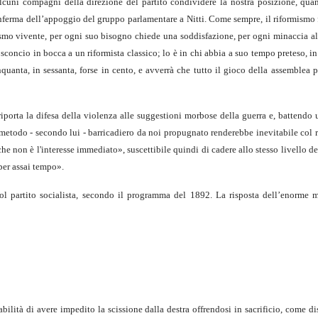
cuni compagni della direzione del partito condividere la nostra posizione, qua
nferma dell’appoggio del gruppo parla­mentare a Nitti. Come sempre, il riformismo f
nismo vivente, per ogni suo bisogno chiede una soddisfazione, per ogni minaccia all
cio in bocca a un riformista classico; lo è in chi abbia a suo tempo preteso, in It
uanta, in sessanta, forse in cento, e avverrà che tutto il gioco della assemblea 
riporta la difesa della violenza alle suggestioni morbose della guerra e, battendo u
etodo - secondo lui - barricadiero da noi propugnato rende­rebbe inevitabile col ris
 che non è l'interesse immediato», suscettibile quindi di cadere allo stesso livello
 per assai tempo».
ol partito socialista, secondo il programma del 1892. La risposta dell’enorme 
bilità di avere impedito la scissione dalla destra offrendosi in sacrificio, come dis