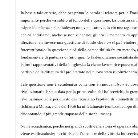
In base a tale criterio
,
ebbe per primo la parola il relatore per la Fra
importante perché va subito al fondo della questione
.
La Sinistra sa 
esigerebbe che
non
si chiudesse
;
non vede tuttavia in ciò una ragione 
che vi additiamo
,
anche se non è per voi giunto il momento di appl
direzione
;
sta invece una questione di fondo che
non si può
eludere 
internazionale
:
la questione cioè della compatibilità fra
un
metodo
,
q
fondamentale di partenza di
tutta quanta
la demolizione socialista d
istituti rappresentativi della borghesia
,
la classe lavoratrice possa mai
partito e della dittatura del proletariato nel nuovo stato rivoluzionario
Tale questione non è accademica come non è «nuova»
.
Non è nuov
rivoluzionario è stata data per la prima volta dai bolsce­vichi
,
la gran
rivoluzione»
;
ed è per questo che ricusiamo l'epiteto di «mimetisti 
richiama a Mosca
,
e che dal 1956 ha ufficialmente teorizzato
,
dopo di a
disonorando il più grande trapasso della storia umana)
.
Non è accademica
,
perché nei grandi svolti della storia «l'opera rivo
viene esplicandosi»
;
in ciò risiede l'«arcano» della vit­toria bolscevi