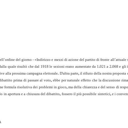
’ordine del giorno - «Indirizzo e mezzi di azione del partito di fronte all’attuale
dalla quale risultò che dal 1918 le sezioni erano aumentate da 1
.
021 a 2
.
068 e gli 
tive alla prossima campagna elettorale
.
D'altra parte
,
il rifiuto della nostra proposta 
 dibattito prima di passare al voto
,
ebbe per naturale effetto che la discussione rim
e formula risolutiva dei problemi in gioco
,
ma della chiarezza e del senso di respon
o in apertura e a chiusura del dibattito
,
fossero il più possibile sintetici
,
e i convenu
A