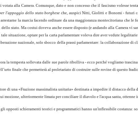
ti votata alla Camera. Comunque, dato e non concesso che il fascismo volesse tentare
per l'appoggio dello stato borghese
che, auspici Nitti, Giolitti e Bonomi - futuri c
 di arrestarne la marcia facendo ordinare da una maggioranza montecitoriana che le fo
i dello stato. Ma costui doveva anche essere disposto (e andando alla Camera vi sareb
 tale situazione, optare per la carta parlamentare voleva dire aver vedute legalitarie
berazione nazionale, solo sbocco della prassi parlamentare: la collabo­razione di clas
ora la tempesta sollevata dalle sue parole ribolliva - ecco perché vogliamo trascina
l’urto finale che permetterà al proletariato di costruire sulle rovine di questo fra
tore di una «Frazione massimalista unitaria» destinata a impedire il distacco della
cui mozione, ulteriormente limata per conciliare il diavolo e l'acqua santa, ottenne infa
e gli opposti schieramenti teorici e programmatici hanno un'inflessibile costanza: so