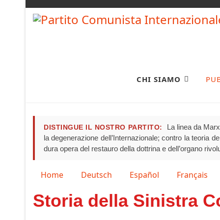
CHI SIAMO
PU
La linea da Marx 
DISTINGUE IL NOSTRO PARTITO:
la degenerazione dell’Internazionale; contro la teoria del 
dura opera del restauro della dottrina e dell’organo rivo
Seleziona la tua lingua
Home
Deutsch
Español
Français
Storia della Sinistra Co