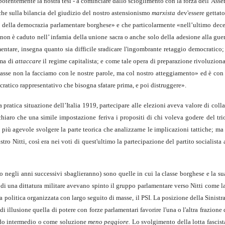
a potentemente la nostra tesi - a cominciare dallo scioglimento con la forza dell’Asse
che sulla bilancia del giudizio del nostro astensionismo
marxista
dev'essere gettat
e della democrazia parlamentare borghese» e che particolarmente «nell’ultimo dece
 non è caduto nell’ infamia della unione sacra o anche solo della adesione alla guerr
entare, insegna quanto sia difficile sradicare l'ingom­brante retaggio democratico; 
 ma di
attaccare
il regime capitalista; e come tale opera di preparazione rivoluziona
sse non la facciamo con le nostre parole, ma col nostro atteggiamento» ed è con e
ratico rap­presentativo che bisogna sfatare prima, e poi distruggere».
 pratica situazione dell’Italia 1919, partecipare alle elezioni aveva valore di coll
 chiaro che una simile impostazione feriva i propositi di chi voleva godere del trio
lto più agevole svolgere la parte teorica che analizzarne le implicazioni tattiche;
ro Nitti, così era nei voti di quest'ultimo la partecipazione del partito socialist
ngo negli anni successivi sbaglieranno) sono quelle in cui la classe borghese e la s
a di una dittatura militare avevano spinto il gruppo parla­mentare verso Nitti come
za politica organizzata con largo seguito di masse, il PSI. La posizione della Sinist
di illusione quella di potere con forze parlamentari favorire l'una o l'altra frazio
ardo intermedio o come soluzione
meno peggiore.
Lo svolgimento della lotta fascis