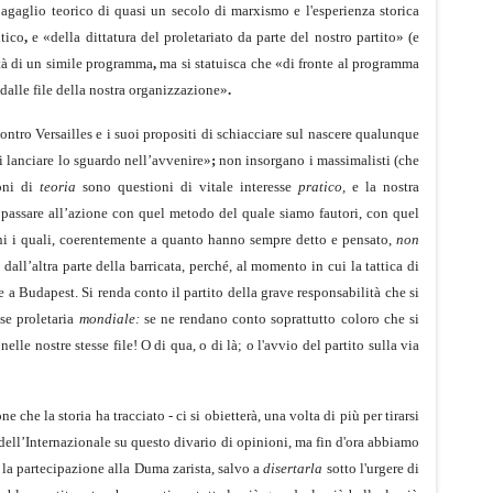
agaglio teorico di quasi un secolo di marxismo e l'esperienza storica
itico
,
e «della dittatura del proletariato da parte del nostro partito» (e
lità di un simile programma
,
ma si statuisca che «di fronte al programma
dalle file della nostra organizzazione»
.
contro Versailles e i suoi propositi di schiacciare sul nascere qualunque
i lanciare lo sguardo nell’av­venire»
;
non insorgano i massimalisti (che
ioni di
teoria
sono questioni di vitale interesse
pratico,
e la nostra
 passare all’azione con quel metodo del quale siamo fautori, con quel
mini i quali, coerentemente a quanto hanno sempre detto e pensato,
non
all’altra parte della barricata, perché, al momento in cui la tattica di
 a Budapest. Si renda conto il partito della grave responsabilità che si
sse proletaria
mondiale:
se ne rendano conto soprattutto coloro che si
lle nostre stesse file! O di qua, o di là; o l'avvio del partito sulla via
e che la storia ha tracciato - ci si obietterà, una volta di più per tirarsi
dell’Internazionale su questo divario di opinioni, ma fin d'ora abbiamo
e la partecipazione alla Duma zarista, salvo a
disertarla
sotto l'urgere di