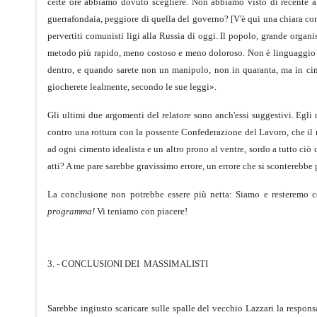
certe ore abbiamo dovuto scegliere. Non abbiamo visto di recente al
guerrafondaia, peggiore di quella del governo? [V'è qui una chiara co
pervertiti comunisti ligi alla Russia di oggi. Il popolo, grande orga
metodo più rapido, meno costoso e meno doloroso. Non è linguaggio scon
dentro, e quando sarete non un manipolo, non in quaranta, ma in cinq
giocherete lealmente, secondo le sue leggi».
Gli ultimi due argomenti del relatore sono anch'essi suggestivi. Egli 
contro una rottura con la possente Confederazione del Lavoro, che il m
ad ogni cimento idealista e un altro prono al ventre, sordo a tutto ciò
atti? A me pare sarebbe gravissimo errore, un errore che si sconterebbe
La conclusione non potrebbe essere più netta: Siamo e resteremo c
programma!
Vi teniamo con piacere!
3. - CONCLUSIONI DEI
MASSIMALISTI
Sarebbe ingiusto scaricare sulle spalle del vecchio Lazzari la respon­sa