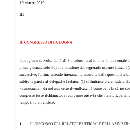
10 Marzo 2010
III
IL CONGRESSO DI BOLOGNA
Il congresso si svolse dal 5 all’8 ottobre
,
ma al comma fonda­mentale dell
prima giornata solo dopo la relazione del segretario uscente Lazzari (
successive
,
l'ultima essendo interamente assorbita dalle questioni rela
subito la parola ai delegati e i relatori (1) si limitassero a chiudere il
«demo­crazia»
,
da noi non certo rivendicata né come bene in sé
,
né com
congresso fosse richiamato
.
Si convenne tuttavia che i relatori
,
parland
tempo il loro pensiero
.
1.
IL DISCORSO DEL RELATORE UFFICIALE DELLA SINISTR