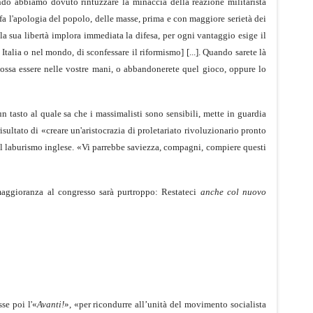
ndo abbiamo dovuto rintuzzare la minaccia della reazione militarista
a l'apologia del popolo, delle masse, prima e con maggiore serietà dei
a sua libertà implora immediata la difesa, per ogni vantaggio esige il
alia o nel mondo, di sconfessare il riformismo] [...]. Quando sarete là
possa essere nelle vostre mani, o abbandonerete quel gioco, oppure lo
n tasto al quale sa che i massimalisti sono sensibili, mette in guardia
ultato di «creare un'aristocrazia di proletariato rivoluzionario pronto
 del laburismo inglese. «Vi parrebbe saviezza, compagni, compiere questi
maggioranza al congresso sarà purtroppo: Restateci
anche col nuovo
se poi l'«
Avanti!
», «per ricondurre all’unità del movimento socialista