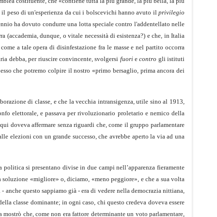
mblea costituente, che «contiene tutta la più grande, la più bella, la più
o il peso di un'esperienza da cui i bolscevichi hanno avuto il
privilegio
nnio ha dovuto condurre una lotta speciale contro l'addentellato nelle
a (accademia, dunque, o vitale necessità di esistenza?) e che, in Italia
come a tale opera di disinfestazione fra le masse e nel partito occorra
ria debba, per riuscire con­vincente, svolgersi
fuori
e
contro
gli istituti
sso che potre­mo colpire il nostro «primo bersaglio, prima ancora dei
aborazione di classe, e che la vecchia intransigenza, utile sino al 1913,
nfo elettorale, e passava per rivoluzionario prole­tario e nemico della
 ma qui doveva affermare senza riguardi che, come il gruppo parlamentare
a alle elezioni con un grande successo, che avrebbe aperto la via ad una
ua politica si presentano divise in due campi nell’appa­renza fieramente
 la soluzione «migliore» o, diciamo, «meno peggiore», e che a sua volta
ra - anche questo sappiamo già - era di vedere nella democrazia nittiana,
ne della classe dominante; in ogni caso, chi questo credeva doveva essere
ta mostrò che, come non era fattore determinante un voto parlamentare,