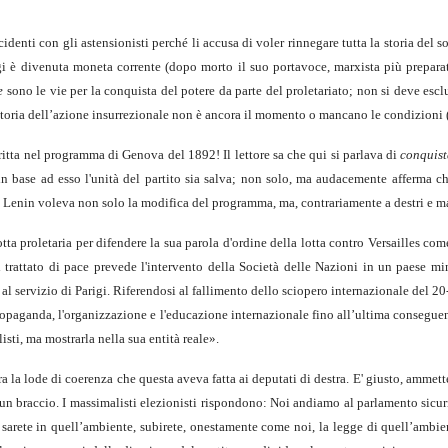
ncidenti con gli astensionisti perché li accusa di voler rinnegare tutta la storia de
i è divenuta moneta corrente (dopo morto il suo portavoce, marxista più prepara
ne
sono le vie per la conquista del potere da parte del proletariato; non si deve esclu
vittoria dell’azione insurrezionale non è ancora il momento o mancano le condizioni (
critta nel programma di Genova del 1892! Il lettore sa che qui si parlava di
conquist
 base ad esso l'unità del partito sia salva; non solo, ma audacemente afferma ch
che Lenin voleva non solo la modifica del programma, ma, contrariamente a destri e m
otta proletaria per difendere la sua parola d'ordine della lotta contro Versailles co
el trattato di pace prevede l'intervento della Società delle Nazioni in un paese m
l servizio di Parigi. Riferendosi al fallimento dello sciopero internazionale del 20-
ropaganda, l'organizzazione e l'educazione internazionale fino all’ultima conseguenza
ti, ma mostrarla nella sua entità reale».
ra la lode di coerenza che questa aveva fatta ai deputati di destra. E' giusto, ammett
un braccio. I massimalisti elezionisti rispondono: Noi andiamo al parlamento sicuri d
 sarete in quell’ambiente, subirete, onesta­mente come noi, la legge di quell’ambien