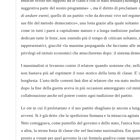
brusche svolte nei rapporti fra le classi e con lo stato feudale) suffrag
suggestiva parte del nostro programma» -, ma il diritto di proclamare 
di andare esenti,
quello di un partito «che da decenni vive nel regim
sue file del metodo democratico», una lotta grazie alla quale sol­tanto
come in tutti i paesi a capitalismo maturo e a lunga tradizione parlam
dedicare tutte le forze, non essendo più il tempo di criticare soltanto,
rappresentativi, giacché «la massima propaganda che facciamo alle ma
privilegi ed istituti economici che attaccheremo dopo: il sistema democ
I massimalisti si levarono contro il relatore quando sostenne che, nella
non bastava più ad esprimere il tono storico della lotta di classe. E'
borghesia. L'urto delle correnti farà dire al relatore che era stato mo
dopo la fine della guerra aveva in più occasioni amoreggiato col minist
collaborazione anche nel potere contro ogni tradizione del partito.
Le ore in cui il proletariato e il suo partito sbagliano (e ancora a lu
avversi. Si è già detto che la spedizione fiumana e la minaccia agitat
Nitti corteggiava, come puntello del go­verno e dello stato, l'unica for
o altra, la
stessa
forza di classe che nel fascismo nazionalista. Era quin
pronto a vo­tare per quel governo la cui formula gradiva come tragu