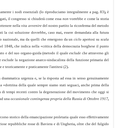
amente i nodi essenziali (lo riproduciamo integral­mente a pag
.
83)
,
è
gati
,
il congresso si chiuderà come essa
non
vorrebbe e come la storia
ottenere nella
vita avvenire
del nostro partito la riconferma del metodo
nti la cui soluzione dovrebbe
,
caso mai
,
essere demandata alla futura
ro nazionale
,
ma da quelli che emergono da un
ciclo
apertosi su
scala
del 1848
,
che indica nella «critica della democrazia borghese il punto
ariato e del suo organo-guida (metodo il quale
esclude
che attraverso gli
 esclude la negazione anarco-sindacalista della funzione primaria del
 e teoricamente e praticamente l'antitesi (2)
.
on drammatica urgenza e
,
se la risposta ad essa in senso genuinamente
la «dottrina della quale sempre siamo stati seguaci
,
anche prima della
 di tempi recenti contro la dege­nerazione del movimento che oggi si
a ad una
occasionale contingenza propria della Russia di Ottobre 1917
,
rcorso storico della emancipazione proletaria quale esso effettivamente
loriose repubbliche rosse di Baviera e di Ungheria
,
oltre che del fulgido