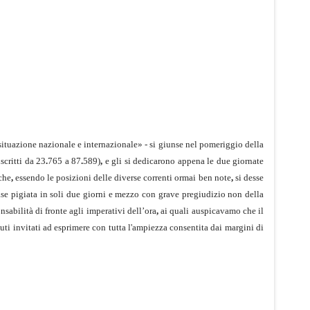
 situazione nazionale e internazionale» - si giunse nel pomeriggio della
iscritti da 23
.
765 a 87
.
589)
,
e gli si dedicarono appena le due giornate
che
,
essendo le posizioni delle diverse correnti ormai ben note
,
si desse
ase pigiata in soli due giorni e mezzo con grave pregiudizio non della
sabilità di fronte agli imperativi dell’ora
,
ai quali auspicavamo che il
ti invitati ad esprimere con tutta l'ampiezza con­sentita dai margini di