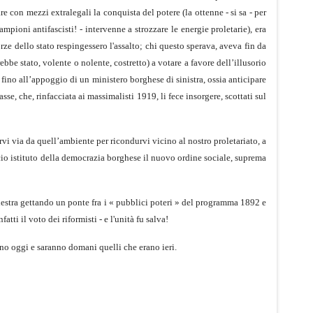
 con mezzi extralegali la conquista del potere (la ottenne - si sa - per
ampioni antifascisti! - intervenne a strozzare le energie proletarie), era
rze dello stato respingessero l'assalto; chi questo sperava, aveva fin da
be stato, volente o nolente, costretto) a votare a favore dell’illusorio
 fino all’appoggio di un ministero borghese di sinistra, ossia anticipare
se, che, rinfacciata ai massimalisti 1919, li fece insorgere, scottati sul
rvi via da quell’ambiente per ricondurvi vicino al nostro proletariato, a
dicio istituto della democrazia borghese il nuovo ordine sociale, suprema
 destra gettando un ponte fra i « pubblici poteri » del programma 1892 e
tti il voto dei riformisti - e l'unità fu salva!
no oggi e sa­ranno domani quelli che erano ieri.