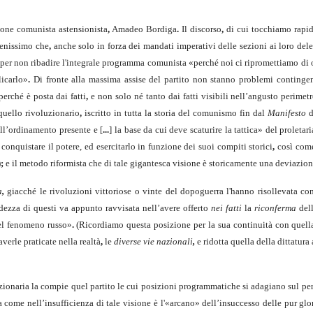
zione comunista astensionista
,
Amadeo Bordiga
.
Il discorso
,
di cui tocchiamo rapid
benissimo che
,
anche solo in forza dei mandati impe­rativi delle sezioni ai loro dele
per non ribadire l'integrale programma comu­nista «perché noi ci ripromettiamo di 
icarlo»
.
Di fronte alla massima assise del partito non stanno problemi continge
perché è posta dai fatti
,
e non solo né tanto dai fatti visibili nell’angusto perimet
uello rivoluzionario
,
iscritto in tutta la storia del comunismo fin dal
Manifesto
ell’ordinamento presente e [
...
] la base da cui deve scaturire la tattica» del prolet
 conquistare il potere,
ed esercitarlo in funzione dei suoi compiti storici
,
così come
)
;
e il metodo riformista che di tale gigantesca visione è storicamente una deviazione
a
,
giacché le rivoluzioni vittoriose o vinte del dopoguerra l'hanno risollevata c
dezza di questi va appunto ravvisata nell’avere offerto
nei fatti
la
riconferma
del
del fenomeno russo»
.
(Ricordiamo questa posizione per la sua continuità con quella
verle praticate nella realtà
,
le
diverse vie nazionali
,
e ridotta quella della dittatur
luzionaria la compie quel partito le cui posizioni programmatiche si adagiano sul pe
ca come nell’insufficienza di tale visione è l'«arcano» dell’insuccesso delle pur g