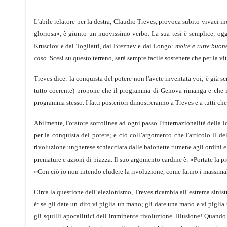
L'abile relatore per la destra, Claudio Treves, provoca subito vivaci i
gloriosa», è giunto un nuovissimo verbo. La sua tesi è semplice; ogg
Krusciov e dai Togliatti, dai Breznev e dai Longo:
molte e tutte buo
caso.
Scesi su questo terreno, sarà sempre facile sostenere che per la 
Treves dice: la conquista del potere non l'avete inventata voi; è già s
tutto coerente) propone che il programma di Genova rimanga e che in
programma stesso. I fatti posteriori dimostreranno a Treves e a tutti 
Abilmente, l'oratore sottolinea ad ogni passo l'internazionalità della l
per la conquista del potere; e ciò coll’argomento che l'articolo II d
rivoluzione ungherese schiacciata dalle baionette rumene agli ordini e a
premature e azioni di piazza. Il suo argomento cardine è: «Portate la p
«Con ciò io non intendo eludere la rivoluzione, come fanno i massimalis
Circa la questione dell’elezionismo, Treves ricambia all’estrema sini­st
è: se gli date un dito vi piglia un mano; gli date una mano e vi piglia 
gli squilli apocalittici dell’imminente rivoluzione. Illusione! Quando