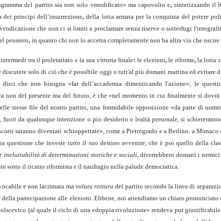
programma del partito sia non solo «modifi­cato» ma capovolto e
,
sintetizzando il b
dei principi dell’insurrezione
,
della lotta armata per la conquista del potere pol
ivendicazione che non ci si limiti a proclamare senza riserve o sotterfugi l'integra
el pensiero
,
in quanto chi non lo accetta completamente non ha altra via che uscire 
intermedi tra il proletariato e la sua vittoria finale
:
le elezioni
,
le riforme
,
la lotta 
 discutere solo di ciò che è possibile oggi o tutt'al più domani mattina ed evitare d
 a dirci che non bisogna «far dell’accademia dimenticando l'azione»; le quest
a non del presente ma del futuro, è che «nel momento in cui finalmente si dovrà
 nelle stesse file del nostro partito, una formidabile opposizione «da parte di uo
fuori da qualunque intenzione o pio desiderio o lealtà personale, si schiereranno d
discorsi saranno diventati schioppettate», come a Pietrogrado e a Berlino, a Monaco e
 una questione che investe
tutto
il suo destino avvenire, che è poi quello della cla
r ineluttabilità di determinazioni storiche e sociali,
diverrebbero domani i nemici ne
te sotto il ricatto riformista e il naufragio nella palude democratica.
revocabile e non lacrimata ma
voluta rottura
del partito secondo la linea di separazion
e della partecipazione alle elezioni. Ebbene, noi attendiamo un chiaro pronunciato 
o bolscevico (al quale il ciclo di una «dop­pia rivoluzione» rendeva pur giustificabil