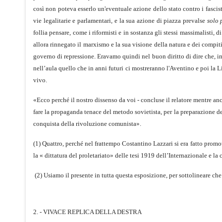
così non poteva esserlo un'eventuale azione dello stato contro i fascis
vie legalitarie e parlamentari, e la sua azione di piazza prevalse
solo 
follia pensare, come i riformisti e in sostanza gli stessi massimalisti,
allora rinnegato il marxismo e la sua visione della natura e dei compit
governo di repres­sione. Eravamo quindi nel buon diritto di dire che, in
nell’aula quello che in anni futuri ci mostreranno l'Aventino e poi la Li
vivo.
«Ecco perché il nostro dissenso da voi - concluse il relatore mentre anc
fare la propaganda tenace del metodo sovietista, per la preparazione del
conquista della rivoluzione comunista».
(1) Quattro, perché nel frattempo Costantino Lazzari si era fatto promo
la « dittatura del proleta­riato» delle tesi 1919 dell’Internazionale e la 
(2) Usiamo il presente in tutta questa esposizione, per sottolineare ch
2. - VIVACE REPLICA DELLA DESTRA