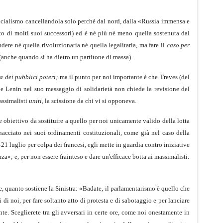
l socialismo cancellandola solo perché dal nord, dalla «Russia immensa e
to di molti suoi successori) ed è né più né meno quella sostenuta dai
dere né quella rivoluzionaria né quella lega­litaria, ma fare il
caso per
anche quando si ha dietro un par­titone di massa).
a dei pubblici poteri;
ma il punto per noi importante è che Treves (del
e Lenin nel suo messaggio di solidarietà non chiede la revisione del
assimalisti
uniti,
la scissione da chi vi si opponeva.
me obiettivo da sostituire a quello per noi unicamente valido della lotta
inacciato nei suoi ordinamenti costituzionali, come già nel caso della
21 luglio per colpa dei francesi, egli mette in guardia contro iniziative
»; e, per non essere frainteso e dare un'efficace botta ai massimalisti:
e, quanto sostiene la Sinistra: «Badate, il parlamen­tarismo è quello che
i noi, per fare soltanto atto di pro­testa e di sabotaggio e per lanciare
te. Sceglierete tra gli avversari in certe ore, come noi onestamente in