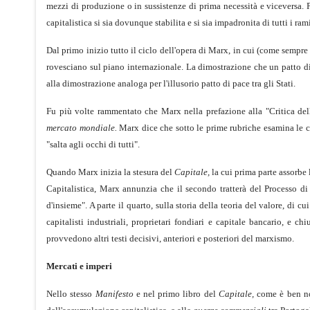
mezzi di produzione o in sussistenze di prima necessità e viceversa. P
capitalistica si sia dovunque stabilita e si sia impadronita di tutti i rami
Dal primo inizio tutto il ciclo dell'opera di Marx, in cui (come sempre 
rovesciano sul piano internazionale. La dimostrazione che un patto di
alla dimostrazione analoga per l'illusorio patto di pace tra gli Stati.
Fu più volte rammentato che Marx nella prefazione alla "Critica de
mercato mondiale.
Marx dice che sotto le prime rubriche esamina le con
"salta agli occhi di tutti".
Quando Marx inizia la stesura del
Capitale,
la cui prima parte assorbe 
Capitalistica, Marx annunzia che il secondo tratterà del Processo di
d'insieme". A parte il quarto, sulla storia della teoria del valore, di cu
capitalisti industriali, proprietari fondiari e capitale bancario, e 
provvedono altri testi decisivi, anteriori e posteriori del marxismo.
Mercati e imperi
Nello stesso
Manifesto
e nel primo libro del
Capitale,
come è ben not