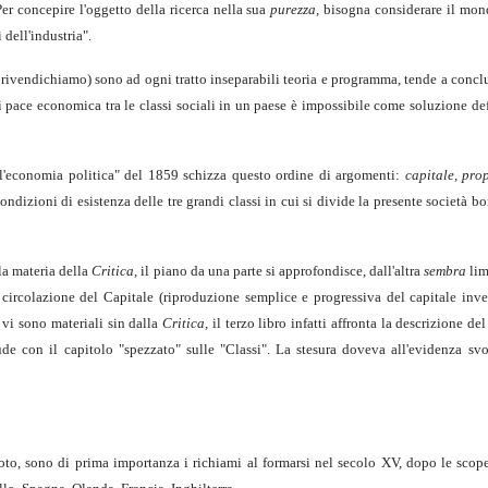
er concepire l'oggetto della ricerca nella sua
purezza,
bisogna considerare il mo
 dell'industria".
rivendichiamo) sono ad ogni tratto inseparabili teoria e programma, tende a conclude
 pace economica tra le classi sociali in un paese è impossibile come soluzione def
ll'economia politica" del 1859 schizza questo ordine di argomenti:
capitale, pro
dizioni di esistenza delle tre grandi classi in cui si divide la presente società bo
la materia della
Critica,
il piano da una parte si approfondisce, dall'altra
sembra
lim
 circolazione del Capitale (riproduzione semplice e progressiva del capitale inve
i vi sono materiali sin dalla
Critica,
il terzo libro infatti affronta la descrizione de
chiude con il capitolo "spezzato" sulle "Classi". La stesura doveva all'evidenza s
o, sono di prima importanza i richiami al formarsi nel secolo XV, dopo le scope