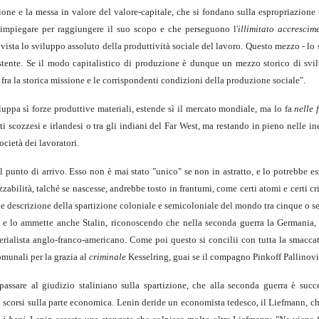
ione e la messa in valore del valore-capitale, che si fondano sulla espropriazion
 impiegare per raggiungere il suo scopo e che perseguono l'
illimitato accresci
vista lo sviluppo assoluto della produttività sociale del lavoro. Questo mezzo - lo sv
stente. Se il modo capitalistico di produzione è dunque un mezzo storico di svil
ra la storica missione e le corrispondenti condizioni della produzione sociale".
luppa sì forze produttive materiali, estende sì il mercato mondiale, ma lo fa
nelle 
 scozzesi e irlandesi o tra gli indiani del Far West, ma restando in pieno nelle in
cietà dei lavoratori.
è il punto di arrivo. Esso non è mai stato "unico" se non in astratto, e lo potrebbe
zabilità, talché se nascesse, andrebbe tosto in frantumi, come certi atomi e certi 
e descrizione della spartizione coloniale e semicoloniale del mondo tra cinque o sei 
, e lo ammette anche Stalin, riconoscendo che nella seconda guerra la Germania, 
erialista anglo-franco-americano. Come poi questo si concilii con tutta la smaccat
comunali per la grazia al
criminale
Kesselring, guai se il compagno Pinkoff Pallinov
ssare al giudizio staliniano sulla spartizione, che alla seconda guerra è suc
 scorsi sulla parte economica. Lenin deride un economista tedesco, il Liefmann, che