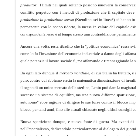
produttori.
I limiti nei quali soltanto possono muoversi la conservaz
conflitto perpetuo con i metodi di produzione che il capitale deve
produzione la produzione stessa
(Kremlino, sei in linea?) ed hanno in 
permanente con lo scopo ridotto, la messa in valore del capitale esi
corrispondente,
esso è al tempo stesso una contraddizione permanente f
Ancora una volta, resta ribadito che la "politica economica" russa svi
come lo fu l'invasione dell'economia industriale a danno degli affamati
quale potenzia il lavoro sociale sì, ma affamando e tiranneggiando la so
Da ogni lato dunque il
mercato mondiale
, di cui Stalin ha trattato, 
puro, contro cui abbiamo eretta la matematica dimostrazione di irrealiz
il sogno di un unico mercato della sterlina, Lenin può dare la magistral
successe un sistema di equilibri, ma una nuova difforme spartizione
autonomo" ebbe ragione di dirigere le sue forze contro il blocco imp
blocco per tanti anni, fino alle attuali chiassate negli ultimi consigli 
Nuova spartizione dunque, e nuova fonte di guerra. Ma avanti di pa
nell'Imperialismo, dedicandolo particolarmente al dialogato dei giorni