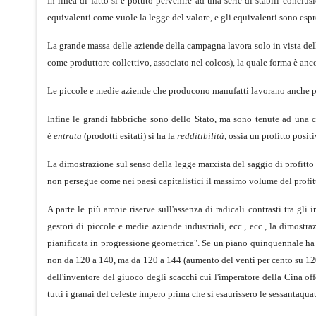
In linea di fatto si è potuto pervenire ad una serie di stabili conclu
equivalenti come vuole la legge del valore, e gli equivalenti sono espr
La grande massa delle aziende della campagna lavora solo in vista dell
come produttore collettivo, associato nel colcos), la quale forma è anco
Le piccole e medie aziende che producono manufatti lavorano anche pe
Infine le grandi fabbriche sono dello Stato, ma sono tenute ad una c
è
entrata
(prodotti esitati) si ha la
redditibilità,
ossia un profitto posit
La dimostrazione sul senso della legge marxista del saggio di profitto e
non persegue come nei paesi capitalistici il massimo volume del profit
A parte le più ampie riserve sull'assenza di radicali contrasti tra gli 
gestori di piccole e medie aziende industriali, ecc., ecc., la dimostr
pianificata in progressione geometrica". Se un piano quinquennale ha i
non da 120 a 140, ma da 120 a 144 (aumento del venti per cento su 120 
dell'inventore del giuoco degli scacchi cui l'imperatore della Cina of
tutti i granai del celeste impero prima che si esaurissero le sessantaquat