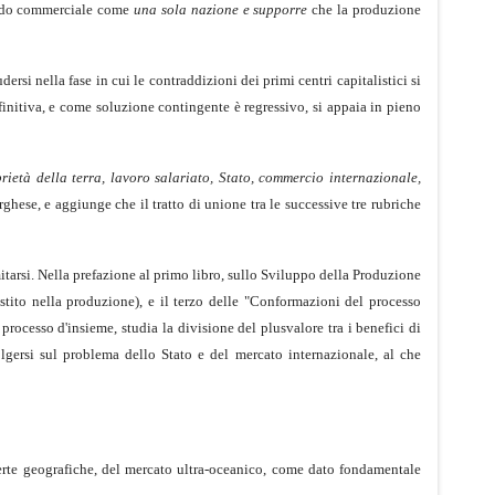
ndo commerciale come
una sola nazione e supporre
che la produzione
rsi nella fase in cui le contraddizioni dei primi centri capitalistici si
initiva, e come soluzione contingente è regressivo, si appaia in pieno
prietà della terra, lavoro salariato, Stato, commercio internazionale,
rghese, e aggiunge che il tratto di unione tra le successive tre rubriche
itarsi. Nella prefazione al primo libro, sullo Sviluppo della Produzione
stito nella produzione), e il terzo delle "Conformazioni del processo
l processo d'insieme, studia la divisione del plusvalore tra i benefici di
volgersi sul problema dello Stato e del mercato internazionale, al che
rte geografiche, del mercato ultra-oceanico, come dato fondamentale