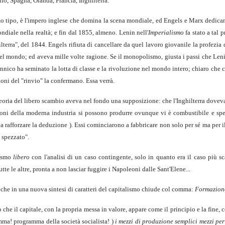
llo, Spagna, Olanda, Francia, Inghilterra.
mo tipo, è l'impero inglese che domina la scena mondiale, ed Engels e Marx dedican
diale nella realtà; e fin dal 1855, almeno. Lenin nell'
Imperialismo
fa stato a tal
lterra", del 1844. Engels rifiuta di cancellare da quel lavoro giovanile la profezia 
el mondo; ed aveva mille volte ragione. Se il monopolismo, giusta i passi che Lenin
nnico ha seminato la lotta di classe e la rivoluzione nel mondo intero; chiaro che ci
gioni del "rinvio" la confermano. Essa verrà.
teoria del libero scambio aveva nel fondo una supposizione: che l'Inghilterra doveva
ni della moderna industria si possono produrre ovunque vi è combustibile e spec
a rafforzare la deduzione ). Essi cominciarono a fabbricare non solo per sé ma per 
 spezzato".
lismo
libero
con l'analisi di un caso contingente, solo in quanto era il caso più sc
e le altre, pronta a non lasciar fuggire i Napoleoni dalle Sant'Elene...
 che in una nuova sintesi di caratteri del capitalismo chiude col comma:
Formazione
atto che il capitale, con la propria messa in valore, appare come il principio e la fi
amma! programma della società socialista! )
i mezzi di produzione semplici mezzi per