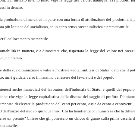
sioni. Sul mercato interno russo vige la legge del valore; adunque: a) i prodotti ha
essi in denaro.
a produzione di merci, ed in parte con una forma di attribuzione dei prodotti alla p
ra più lontana dal socialismo, ed in certo senso precapitalistica e premercantile.
r il collocamento mercantile.
ontabilità in moneta, e a dimostrare che, rispettata la legge del valore nei prezz
ivo, un premio.
 della sua diminuzione è valsa a mostrare vuota l'antitesi di Stalin: dato che il pot
to, ma è guidata verso il massimo benessere dei lavoratori e del popolo.
interessi anche immediati dei lavoratori dell'industria di Stato, e quelli del
popolo 
azione che vige la legge capitalistica della discesa del saggio di profitto l'abbia
mposto di elevare la produzione del venti per cento, ossia da cento a centoventi, i
dell'inizio del nuovo quinquennio). Chi ha familiarità coi numeri sa che la differen
ferse un premio? Chiese che gli ponessero un chicco di grano sulla prima casella de
tro caselle.