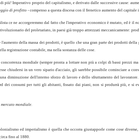
di più! Imperativo proprio del capitalismo, e derivato dalle successive cause: aum
ggio di profitto
- compenso a questa discesa con il frenetico aumento del capitale i
ista ce ne accorgeremmo dal fatto che l'imperativo economico è mutato, ed è il
no
rivoluzionario del proletariato, in paesi già troppo attrezzati meccanicamente: pro
'aumento della massa dei prodotti, è quello che una gran parte dei prodotti della gr
ella registrazione contabile, ma nella sostanza delle cose.
i concorrenza mondiale (sempre pronta a lottare non più a colpi di bassi prezzi ma
sse chiudersi in un vero sipario d'acciaio, gli sarebbe possibile cominciare a conv
in una diminuzione dell'interno sforzo di lavoro e dello sfruttamento del lavoratore
d dei consumi per tutti gli abitanti, fissato dai piani, non si produrrà più, e si e
l
mercato mondiale.
olonialismo ed imperialismo è quella che occorra giustapporle come cose diverse
circa fino al 1880.