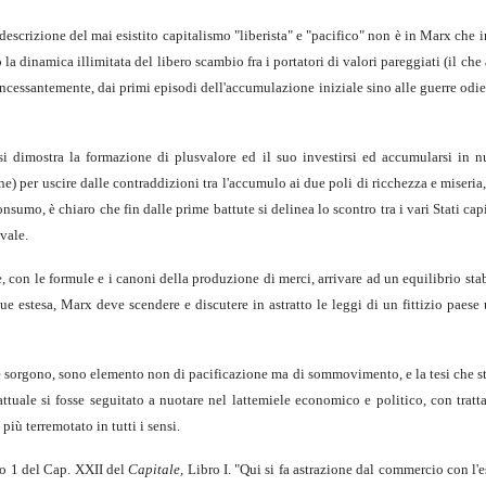
 descrizione del mai esistito capitalismo "liberista" e "pacifico" non è in Marx che
 dinamica illimitata del libero scambio fra i portatori di valori pareggiati (il ch
incessantemente, dai primi episodi dell'accumulazione iniziale sino alle guerre odie
si dimostra la formazione di plusvalore ed il suo investirsi ed accumularsi in 
) per uscire dalle contraddizioni tra l'accumulo ai due poli di ricchezza e miseria,
onsumo, è chiaro che fin dalle prime battute si delinea lo scontro tra i vari Stati ca
ivale.
 con le formule e i canoni della produzione di merci, arrivare ad un equilibrio stab
ue estesa, Marx deve scendere e discutere in astratto le leggi di un fittizio pae
 sorgono, sono elemento non di pacificazione ma di sommovimento, e la tesi che sta c
ttuale si fosse seguitato a nuotare nel lattemiele economico e politico, con tratt
iù terremotato in tutti i sensi.
afo 1 del Cap. XXII del
Capitale,
Libro I. "Qui si fa astrazione dal commercio con l'