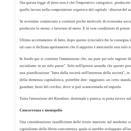
Ora questa
legge di fatto
non è che l'imperativo categorico: producete 
quello lavoro nella
composizione organica
del capitale - discesa del
sa
Se avessimo cominciato a costruire poche molecole di economia social
producete lo stesso, e
lavorate di meno.
E in vere condizioni di potere 
Ultimo accertamento di fatto, dopo questo (cruciale) che la consegna è l
tal caso si dichiara apertamente che il rapporto è mercantile non solo n
In fondo qui si contiene l'ammissione che, sia pure per sole ragioni d
socialismo in un solo paese". Solo nell'ipotesi assurda che questo pote
una pianificazione "fatta dalla società nell'interesse della società", 
della demenza capitalistica, potrebbe dire: raggiunto un certo standar
guardare, fuori del cerchio, dove si può scaraventarla ed imporla.
Tutta l'attenzione del Kremlino, dottrinale e pratica, si porta invece su
Concorrenza e monopolio
Una considerazione insufficiente delle teorie marxiste sul moderno c
capitalismo della libera concorrenza, quale si sarebbe sviluppato all'in