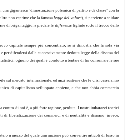
 in una gigantesca "dimostrazione polemica di partito e di classe" con la
e altro non esprime che la famosa
legge del valore
), si perviene a snidare
rne di brigantaggio, a predare le
differenze
figliate sotto il trucco dello
nuovo capitale sempre più concentrato, se si dimostra che la sola via
 e per difendersi dalla successivamente dedotta legge della discesa del
pitalistici, ognuno dei quali è condotto a tentare di far consumare le sue
ile sul mercato internazionale, ed anzi sostiene che le crisi cesseranno
se unico di capitalismo sviluppato appieno, e che non abbia commercio
ontro di noi è, a più forte ragione, perduta. I nostri imbarazzi teorici
ati di liberalizzazione dei commerci e di neutralità e disarmo: invece,
estero a mezzo del quale una nazione può convertire articoli di lusso in