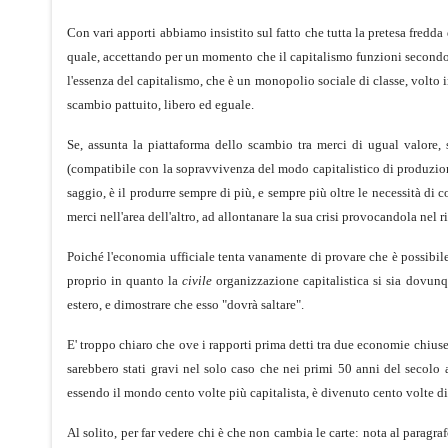
Con vari apporti abbiamo insistito sul fatto che tutta la pretesa fredda
quale, accettando per un momento che il capitalismo funzioni secondo la
l'essenza del capitalismo, che è un monopolio sociale di classe, volto 
scambio pattuito, libero ed eguale.
Se, assunta la piattaforma dello scambio tra merci di ugual valore, 
(compatibile con la sopravvivenza del modo capitalistico di produzione
saggio, è il produrre sempre di più, e sempre più oltre le necessità di c
merci nell'area dell'altro, ad allontanare la sua crisi provocandola nel r
Poiché l'economia ufficiale tenta vanamente di provare che è possibile,
proprio in quanto la
civile
organizzazione capitalistica si sia dovunq
estero, e dimostrare che esso "dovrà saltare".
E' troppo chiaro che ove i rapporti prima detti tra due economie chiuse
sarebbero stati gravi nel solo caso che nei primi 50 anni del secolo a
essendo il mondo cento volte più capitalista, è divenuto cento volte di p
Al solito, per far vedere chi è che non cambia le carte: nota al paragr