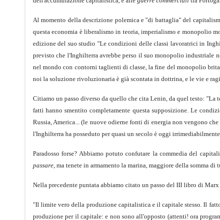
dell'accumulazione capitalistica, e alle
guerre commerciali
tra Portoga
Al momento della descrizione polemica e "di battaglia" del capitalis
questa economia è liberalismo in teoria, imperialismo e monopolio mon
edizione del suo studio "Le condizioni delle classi lavoratrici in Inghi
previsto che l'Inghilterra avrebbe perso il suo monopolio industriale n
nel mondo con contorni taglienti di classe, la fine del monopolio brita
noi la soluzione rivoluzionaria è già scontata in dottrina, e le vie e ra
Citiamo un passo diverso da quello che cita Lenin, da quel testo: "La 
fatti hanno smentito completamente questa supposizione. Le condizio
Russia, America... (le nuove odierne fonti di energia non vengono che 
l'Inghilterra ha posseduto per quasi un secolo è oggi irrimediabilmente
Paradosso forse? Abbiamo potuto confutare la commedia del capita
passare,
ma tenete in armamento la marina, maggiore della somma di tutt
Nella precedente puntata abbiamo citato un passo del III libro di Marx
"Il limite vero della produzione capitalistica e il capitale stesso. Il f
produzione per il capitale: e non sono all'opposto (attenti! ora progr