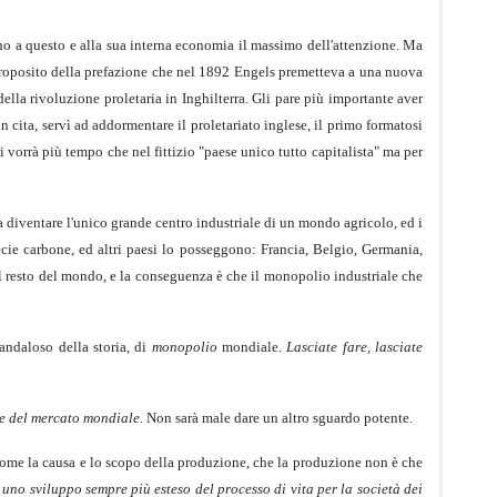
o a questo e alla sua interna economia il massimo dell'attenzione. Ma
 proposito della prefazione che nel 1892 Engels premetteva a una nuova
della rivoluzione proletaria in Inghilterra. Gli pare più importante aver
 cita, servì ad addormentare il proletariato inglese, il primo formatosi
 vorrà più tempo che nel fittizio "paese unico tutto capitalista" ma per
 diventare l'unico grande centro industriale di un mondo agricolo, ed i
ie carbone, ed altri paesi lo posseggono: Francia, Belgio, Germania,
il resto del mondo, e la conseguenza è che il monopolio industriale che
andaloso della storia, di
monopolio
mondiale.
Lasciate fare, lasciate
 del mercato mondiale.
Non sarà male dare un altro sguardo potente.
ne, come la causa e lo scopo della produzione, che la produzione non è che
 uno sviluppo sempre più esteso del processo di vita per la società dei