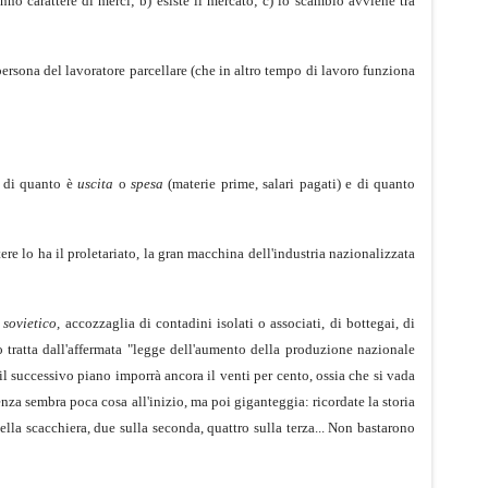
nno carattere di merci; b) esiste il mercato; c) lo scambio avviene tra
ersona del lavoratore parcellare (che in altro tempo di lavoro funziona
i di quanto è
uscita
o
spesa
(materie prime, salari pagati) e di quanto
ere lo ha il proletariato, la gran macchina dell'industria nazionalizzata
sovietico,
accozzaglia di contadini isolati o associati, di bottegai, di
mo tratta dall'affermata "legge dell'aumento della produzione nazionale
l successivo piano imporrà ancora il venti per cento, ossia che si vada
za sembra poca cosa all'inizio, ma poi giganteggia: ricordate la storia
lla scacchiera, due sulla seconda, quattro sulla terza... Non bastarono