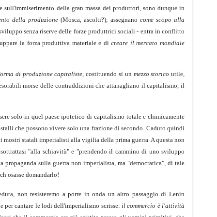
e e sull'immiserimento della gran massa dei produttori, sono dunque in
mento della produzione
(Mosca, ascolti?); assegnano
come scopo alla
iluppo senza riserve delle forze produttrici sociali - entra in conflitto
uppare la forza produttiva materiale e di
creare il mercato mondiale
forma di produzione capitaliste,
costituendo sì un
mezzo storico
utile,
esorabili morse delle contraddizioni che attanagliano il capitalismo, il
 essere solo in quel paese ipotetico di capitalismo totale e chimicamente
cristalli che possono vivere solo una frazione di secondo. Caduto quindi
mostri statali imperialisti alla vigilia della prima guerra. A questa non
sottrattasi "alla schiavitù" e "prendendo il cammino di uno sviluppo
a propaganda sulla guerra non imperialista, ma "democratica", di tale
ich osasse domandarlo!
ceduta, non resisteremo a porre in onda un altro passaggio di Lenin
 per cantare le lodi dell'imperialismo scrisse:
il commercio è l'attività