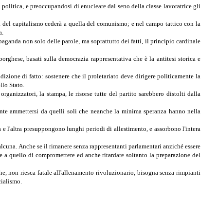
 politica, e preoccupandosi di enucleare dal seno della classe lavoratrice gli
 del capitalismo cederà a quella del comunismo; e nel campo tattico con la
a.
paganda non solo delle parole, ma soprattutto dei fatti, il principio cardinale
borghese, basati sulla democrazia rappresentativa che è la antitesi storica e
dizione di fatto: sostenere che il proletariato deve dirigere politicamente la
llo Stato.
organizzatori, la stampa, le risorse tutte del partito sarebbero distolti dalla
camente ammettersi da quelli soli che neanche la minima speranza hanno nella
 e l'altra presuppongono lunghi periodi di allestimento, e assorbono l'intera
 alcuna. Anche se il rimanere senza rappresentanti parlamentari anziché essere
 a quello di compromettere ed anche ritardare soltanto la preparazione del
e, non riesca fatale all'allenamento rivoluzionario, bisogna senza rimpianti
cialismo.