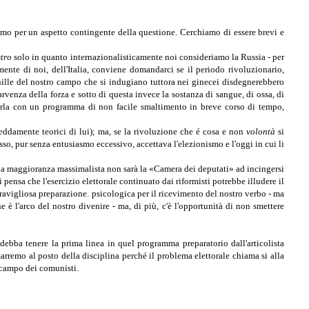
amo per un aspetto contingente della questione. Cerchiamo di essere brevi e
stro
solo in quanto internazionalisticamente noi consideriamo la Russia - per
mente di noi, dell'Italia, conviene domandarci se il periodo rivoluzionario,
hille del nostro campo che si indugiano tuttora nei ginecei disdegnerebbero
rvenza della forza e sotto di questa invece la sostanza di sangue, di ossa, di
 parla con un programma di non facile smaltimento in breve corso di tempo,
reddamente teorici di lui); ma, se la rivoluzione che é cosa e non
volontà
si
tesso, pur senza entusiasmo eccessivo, accettava l'elezionismo e l'oggi in cui li
 una maggioranza massimalista non sarà la «Camera dei deputati» ad incingersi
i pensa che l'esercizio elettorale continuato dai riformisti potrebbe illudere il
eravigliosa preparazione. psicologica per il ricevimento del nostro verbo - ma
e è l'arco del nostro divenire - ma, di più, c'è l'opportunità di non smettere
debba tenere la prima linea in quel programma preparatorio dall'articolista
marremo al posto della disciplina perché il problema elettorale chiama si alla
l campo dei comunisti.