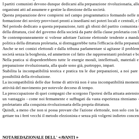
I partiti comunisti devono dunque dedicarsi alla preparazione rivoluzionaria, alle
organismi atti ad assumere e gestire la direzione della società.
Questa preparazione deve compiersi nel campo programmatico formando nelle mass
formazione dei
soviety
provvisori pronti a insediarsi nei poteri locali e centrali, e
Nel periodo dedicato a questa preparazione, tutti gli sforzi del partito comunista 
della dittatura, cioè del governo della società da parte della classe proletaria con
Se contemporaneamente si volesse adottare l'azione elettorale tendente a mandare 
politica della dittatura proletaria, si distruggerebbe tutta l'efficacia della prepara
Anche se nei comizi elettorali e dalla tribuna parlamentare si agitasse il problem
società senza la borghesia, ed ammettere col fatto che rappresentanti proletari e bor
Nella pratica si disperderebbero tutte le energie morali, intellettuali, materiali e
preparazione rivoluzionaria, alla quale sono già, purtroppo, impari.
Stabilita la incompatibilità teorica e pratica tra le due preparazioni, a noi pa
possibilità della rivoluzione.
La incompatibilità delle due forme di attività non è una incompatibilità momentan
attività del movimento per notevole decorso di tempo.
La preoccupazione di quei compagni che scorgono l'ipotesi della attuata astensione
un vantaggio - come noi fermamente e suffragati da vasta esperienza riteniamo 
proletariato alla conquista rivoluzionaria della propria dittatura.
Quindi, a meno che non si possa provare che l'azione elettorale, non solo con la
gettare tra i ferri vecchi il metodo elezionista e senza più volgersi indietro conce
«
»
NOTA REDAZIONALE DELL'
AVANTI