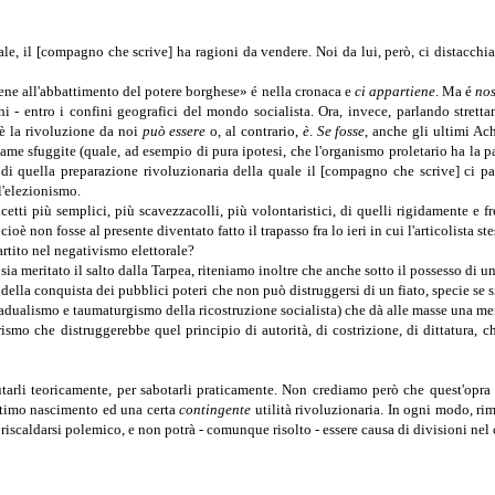
le, il [compagno che scrive] ha ragioni da vendere. Noi da lui, però, ci distacchi
rviene all'abbattimento del potere borghese» é nella cronaca e
ci appartiene
. Ma é
no
 - entro i confini geografici del mondo socialista. Ora, invece, parlando stretta
oè la rivoluzione da noi
può essere
o, al contrario,
è
.
Se fosse
, anche gli ultimi Ac
same sfuggite (quale, ad esempio di pura ipotesi, che l'organismo proletario ha la pa
ità di quella preparazione rivoluzionaria della quale il [compagno che scrive] ci
l'elezionismo.
ti più semplici, più scavezzacolli, più volontaristici, di quelli rigidamente e f
ioè non fosse al presente diventato fatto il trapasso fra lo ieri in cui l'articolista s
artito nel negativismo elettorale?
sia meritato il salto dalla Tarpea, riteniamo inoltre che anche sotto il possesso di
a della conquista dei pubblici poteri che non può distruggersi di un fiato, specie se s
 gradualismo e taumaturgismo della ricostruzione socialista) che dà alle masse una m
rismo che distruggerebbe quel principio di autorità, di costrizione, di dittatura, ch
tarli teoricamente, per sabotarli praticamente. Non crediamo però che quest'opra 
ittimo nascimento ed una certa
contingente
utilità rivoluzionaria. In ogni modo, ri
o riscaldarsi polemico, e non potrà - comunque risolto - essere causa di divisioni ne