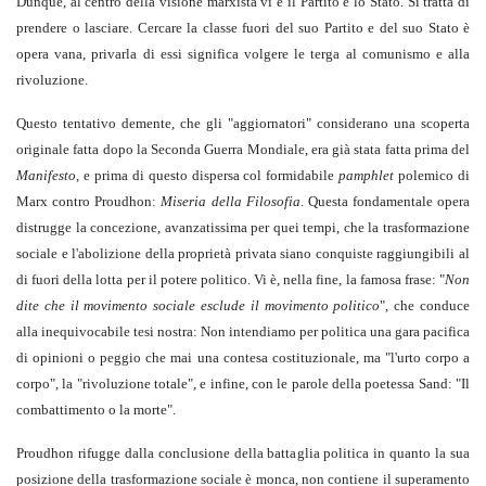
Dunque, al centro della visione marxista vi è il Partito e lo Stato. Si tratta di
prendere o lasciare. Cercare la classe fuori del suo Partito e del suo Stato è
opera vana, privarla di essi significa volgere le terga al comunismo e alla
rivoluzione.
Questo tentativo demente, che gli "aggiornatori" considerano una scoperta
originale fatta dopo la Seconda Guerra Mondiale, era già stata fatta prima del
Manifesto
, e prima di questo dispersa col formidabile
pamphlet
polemico di
Marx contro Proudhon:
Miseria
della Filosofia
. Questa fondamentale opera
distrugge la concezione, avanzatissima per quei tempi, che la trasformazione
sociale e l'abolizione della proprietà privata siano conquiste raggiungibili al
di fuori della lotta per il potere politico. Vi è, nella fine, la famosa frase: "
Non
dite che il movimento sociale esclude il movimento politico
", che conduce
alla inequivocabile tesi nostra: Non intendiamo per politica una gara pacifica
di opinioni o peggio che mai una contesa costituzionale, ma "l'urto corpo a
corpo", la "rivoluzione totale", e infine, con le parole della poetessa Sand: "Il
combattimento o la morte".
Proudhon rifugge dalla conclusione della battaglia politica in quanto la sua
posizione della trasformazione sociale è monca, non contiene il superamento