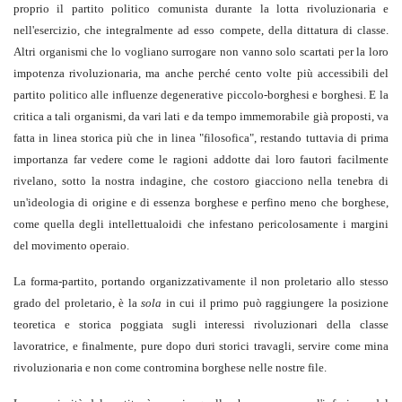
proprio il partito politico comunista durante la lotta rivoluzionaria e
nell'esercizio, che integralmente ad esso compete, della dittatura di classe.
Altri organismi che lo vogliano surrogare non vanno solo scartati per la loro
impotenza rivoluzionaria, ma anche perché cento volte più accessibili del
partito politico alle influenze degenerative piccolo-borghesi e borghesi. E la
critica a tali organismi, da vari lati e da tempo immemorabile già proposti, va
fatta in linea storica più che in linea "filosofica", restando tuttavia di prima
importanza far vedere come le ragioni addotte dai loro fautori facilmente
rivelano, sotto la nostra indagine, che costoro giacciono nella tenebra di
un'ideologia di origine e di essenza borghese e perfino meno che borghese,
come quella degli intellettualoidi che infestano pericolosamente i margini
del movimento operaio.
La forma-partito, portando organizzativamente il non proletario allo stesso
grado del proletario, è la
sola
in cui il primo può raggiungere la posizione
teoretica e storica poggiata sugli interessi rivoluzionari della classe
lavoratrice, e finalmente, pure dopo duri storici travagli, servire come mina
rivoluzionaria e non come contromina borghese nelle nostre file.