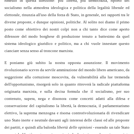
rimedio in questa direzione: più libertà, più democrazia, riporto del
socialismo nella atmosfera ideologica e politica della legalità liberale ed
elettorale, rinunzia all'uso della forza di Stato, in generale, nei rapporti tra le
diverse proposte, e dunque opinioni, politiche. Al solito noi diamo il primo
posto come obiettivo dei nostri colpi non a chi tanto dice come aperto
difensore del modo borghese di produzione tenuto a battesimo da quel
sistema ideologico giuridico e politico, ma a chi vuole innestare questo
cianciare senza senso al troncone marxista.
E poniamo giù subito la nostra opposta assunzione. Il movimento
rivoluzionario scevro da servile ammirazione del mondo libero americano, da
soggezione alla corruzione moscovita, da vulnerabilità alla lue tremenda
dell'opportunismo, risorgerà solo in quanto ritroverà la radicale piattaforma
originaria marxista, e sulla decisa formula che il socialismo, per suo
contenuto, supera, nega e disonora come concetti adatti alla difesa e
conservazione del capitalismo la libertà, la democrazia, il parlamentarismo
elettivo, la suprema menzogna e risorsa controrivoluzionaria di rivendicare
uno Stato inerte e neutrale davanti agli interessi delle classi ed alle proposte
dei partiti, e quindi alla balorda
libertà
delle
opinioni
- essendo un tale Stato