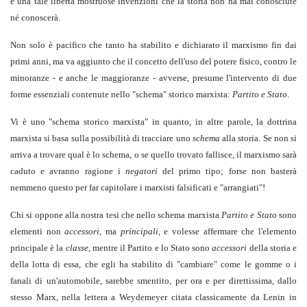
e una tale libertà mostruose invenzioni che la storia non ha mai conosciute
né conoscerà.
Non solo è pacifico che tanto ha stabilito e dichiarato il marxismo fin dai
primi anni, ma va aggiunto che il concetto dell'uso del potere fisico, contro le
minoranze - e anche le maggioranze - avverse, presume l'intervento di due
forme essenziali contenute nello "schema" storico marxista:
Partito e
Stato
.
Vi è uno "schema storico marxista" in quanto, in altre parole, la dottrina
marxista si basa sulla possibilità di tracciare uno
schema
alla storia. Se non si
arriva a trovare qual è lo schema, o se quello trovato fallisce, il marxismo sarà
caduto e avranno ragione i
negatori
del primo tipo; forse non basterà
nemmeno questo per far capitolare i marxisti falsificati e "arrangiati"!
Chi si oppone alla nostra tesi che nello schema marxista
Partito e
Stato
sono
elementi non
accessori
, ma
principali
, e volesse affermare che l'elemento
principale è la
classe
, mentre il Partito e lo Stato sono
accessori
della storia e
della lotta di essa, che egli ha stabilito di "cambiare" come le gomme o i
fanali di un'automobile, sarebbe smentito, per ora e per direttissima, dallo
stesso Marx, nella lettera a Weydemeyer citata classicamente da Lenin in