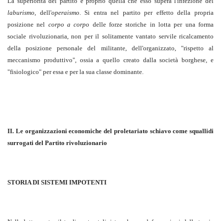
La superiorità del partito è proprio quella che esso supera l'infezione del
laburismo
, dell'
operaismo
. Si entra nel partito per effetto della propria
posizione nel
corpo a corpo
delle forze storiche in lotta per una forma
sociale rivoluzionaria, non per il solitamente vantato servile ricalcamento
della posizione personale del militante, dell'organizzato, "rispetto al
meccanismo produttivo", ossia a quello creato dalla società borghese, e
"fisiologico" per essa e per la sua classe dominante.
II.
Le organizzazioni economiche del proletariato schiavo
come squallidi
surrogati del Partito rivoluzionario
STORIA DI SISTEMI IMPOTENTI