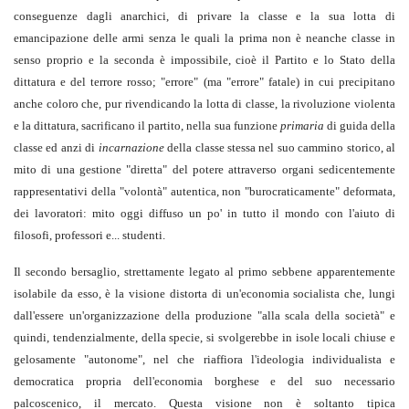
conseguenze dagli anarchici, di privare la classe e la sua lotta di
emancipazione delle armi senza le quali la prima non è neanche classe in
senso proprio e la seconda è impossibile, cioè il Partito e lo Stato della
dittatura e del terrore rosso; "errore" (ma "errore" fatale) in cui precipitano
anche coloro che, pur rivendicando la lotta di classe, la rivoluzione violenta
e la dittatura, sacrificano il partito, nella sua funzione
primaria
di guida della
classe ed anzi di
incarnazione
della classe stessa nel suo cammino storico, al
mito di una gestione "diretta" del potere attraverso organi sedicentemente
rappresentativi della "volontà" autentica, non "burocraticamente" deformata,
dei lavoratori: mito oggi diffuso un po' in tutto il mondo con l'aiuto di
filosofi, professori e... studenti.
Il secondo bersaglio, strettamente legato al primo sebbene apparentemente
isolabile da esso, è la visione distorta di un'economia socialista che, lungi
dall'essere un'organizzazione della produzione "alla scala della società" e
quindi, tendenzialmente, della specie, si svolgerebbe in isole locali chiuse e
gelosamente "autonome", nel che riaffiora l'ideologia individualista e
democratica propria dell'economia borghese e del suo necessario
palcoscenico, il mercato. Questa visione non è soltanto tipica