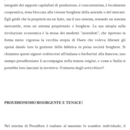
integrale dei rapporti capitalisti di produzione, è concorrentista, è localmente
cooperativa, resta bloccata alla visione borghese della azienda o del mercato.
Egli gridò che la proprietà era un furto, ma il suo sistema, restando un sistema
mercantile, resta un sistema proprietario e borghese. La sua miopìa sulla
rivoluzione economica è la stessa dei moderni "aziendisti", che ripetono in
forma meno vigorosa la vecchia utopia di Owen che voleva liberare gli
operai dando loro la gestione della fabbrica in piena società borghese. Si
chiamino questi signori
ordinovisti
all'italiana o
barbaristi
alla francese, uno
stampo proudhoniano li accompagna nella remota origine, e come a Stalin si
potrebbe loro lanciare la invettiva: O miseria degli
arricchitori
!
PROUDHONISMO RISORGENTE E TENACE!
Nel sistema di Proudhon è esaltato al massimo lo scambio individuale, il