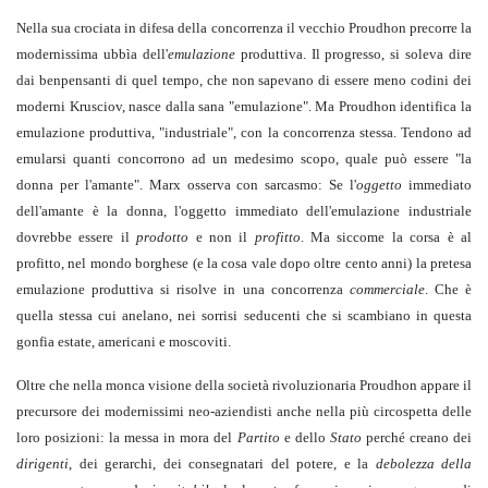
Nella sua crociata in difesa della concorrenza il vecchio Proudhon precorre la
modernissima ubbìa dell'
emulazione
produttiva. Il progresso, si soleva dire
dai benpensanti di quel tempo, che non sapevano di essere meno codini dei
moderni Krusciov, nasce dalla sana "emulazione". Ma Proudhon identifica la
emulazione produttiva, "industriale", con la concorrenza stessa. Tendono ad
emularsi quanti concorrono ad un medesimo scopo, quale può essere "la
donna per l'amante". Marx osserva con sarcasmo: Se l'
oggetto
immediato
dell'amante è la donna, l'oggetto immediato dell'emulazione industriale
dovrebbe essere il
prodotto
e non il
profitto
. Ma siccome la corsa è al
profitto, nel mondo borghese (e la cosa vale dopo oltre cento anni) la pretesa
emulazione produttiva si risolve in una concorrenza
commerciale
. Che è
quella stessa cui anelano, nei sorrisi seducenti che si scambiano in questa
gonfia estate, americani e moscoviti.
Oltre che nella monca visione della società rivoluzionaria Proudhon appare il
precursore dei modernissimi neo-aziendisti anche nella più circospetta delle
loro posizioni: la messa in mora del
Partito
e dello
Stato
perché creano dei
dirigenti
, dei gerarchi, dei consegnatari del potere, e la
debolezza della