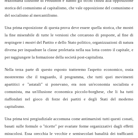
reazionaria illusione di Proudhon e hanno gli occhi chiusi alla opposizione
storica del comunismo al capitalismo, che vale opposizione del comunismo e
del socialismo al mercantilismo.
Una prima esposizione di questa prova deve essere quella storica, che mostri
la fine miserabile di tutte le versioni che cercarono di proporre, al fine di
respingere i
mostri
del Partito e dello Stato politico, organizzazioni di natura
diversa per inquadrare la classe proletaria nella sua lotta contro il capitale, e
per raggiungere la formazione della società post-capitalista.
Nella terza parte di questo esposto tratteremo l'aspetto economico, ossia
mostreremo che il traguardo, il programma, che tutti quei movimenti
apartitici e "astatali" si ponevano, era non un'economia socialista e
comunista, ma un'illusione economica piccolo-borghese, che li ha tutti
riaffondati nel gioco di forze dei partiti e degli Stati del moderno
capitalismo.
Una prima tesi pregiudiziale accomuna come antimarxisti tutti questi conati,
basati sulle formule o "ricette" per svariate forme organizzativi dagli effetti
miracolosi. Essa orecchia le vecchie e semisecolari banalità dei trafficanti