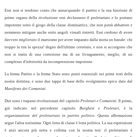
Essi non si rendono conto che annacquando il partito e la sua funzione di
primo organo della rivoluzione essi
declassano
il proletariato e lo portano
impotente sotto il giogo della classe dominatrice, che non potrà abbattere e
nemmeno mitigare anche sotto angoli visuali ristretti. Essi credono di avere
davvero
migliorato
il marxismo per avere imparato dalla storia un banale: chi
troppo la tira la spezza! degno dell'ultimo cerottaio, e non si accorgono che
non si tratta di una correzione ma di un livragamento; meglio, di un
complesso d'inferiorità da incomprensione impotente.
La forma Partito e la forma Stato sono punti essenziali nei primi testi della
nostra dottrina; e sono due tappe di base dello svolgimento epico dato dal
Manifesto dei Comunisti
.
Due sono i trapassi rivoluzionari del capitolo
Proletari e Comunisti
. Il primo,
già indicato nel precedente capitolo
Borghesi e Proletari
, è la
organizzazione del proletariato in partito politico
. Questa affermazione
segue l'altra notissima: Ogni lotta di classe è lotta politica. La sua espressione
è anzi ancora più netta e collima con la nostra tesi: il proletariato è