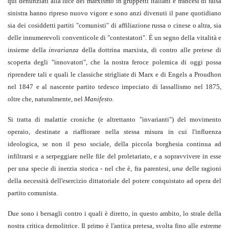
qui denunziati alla luce del marxismo in gruppetti italiani e francesi di falsa
sinistra hanno ripreso nuovo vigore e sono anzi divenuti il pane quotidiano
sia dei cosiddetti partiti "comunisti" di affiliazione russa o cinese o altra, sia
delle innumerevoli conventicole di "contestatori". È un segno della vitalità e
insieme della
invarianza
della dottrina marxista, di contro alle pretese di
scoperta degli "innovatori", che la nostra feroce polemica di oggi possa
riprendere tali e quali le classiche strigliate di Marx e di Engels a Proudhon
nel 1847 e al nascente partito tedesco impeciato di lassallismo nel 1875,
oltre che, naturalmente, nel
Manifesto.
Si tratta di malattie croniche (e altrettanto "invarianti") del movimento
operaio, destinate a riaffiorare nella stessa misura in cui l'influenza
ideologica, se non il peso sociale, della piccola borghesia continua ad
infiltrarsi e a serpeggiare nelle file del proletariato, e a sopravvivere in esse
per una specie di inerzia storica - nel che è, fra parentesi,
una
delle ragioni
della necessità dell'esercizio dittatoriale del potere conquistato ad opera del
partito comunista.
Due sono i bersagli contro i quali è diretto, in questo ambito, lo strale della
nostra critica demolitrice. Il primo è l'antica pretesa, svolta fino alle estreme