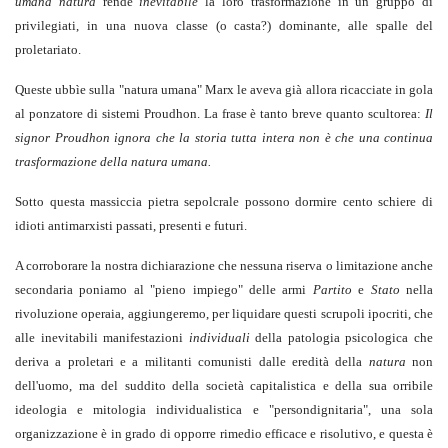
umana natura
rende
inevitabile
la loro trasformazione in un gruppo di
privilegiati, in una nuova classe (o casta?) dominante, alle spalle del
proletariato.
Queste ubbìe sulla "natura umana" Marx le aveva già allora ricacciate in gola
al ponzatore di sistemi Proudhon. La frase è tanto breve quanto scultorea:
Il
signor Proudhon ignora che la storia tutta intera non è che una continua
trasformazione della natura umana.
Sotto questa massiccia pietra sepolcrale possono dormire cento schiere di
idioti antimarxisti passati, presenti e futuri.
A corroborare la nostra dichiarazione che nessuna riserva o limitazione anche
secondaria poniamo al "pieno impiego" delle armi
Partito
e
Stato
nella
rivoluzione operaia, aggiungeremo, per liquidare questi scrupoli ipocriti, che
alle inevitabili manifestazioni
individuali
della patologia psicologica che
deriva a proletari e a militanti comunisti dalle eredità della
natura
non
dell'uomo, ma del suddito della società capitalistica e della sua orribile
ideologia e mitologia individualistica e "persondignitaria", una sola
organizzazione è in grado di opporre rimedio efficace e risolutivo, e questa è