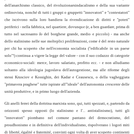
dell'anarchismo classico, del rivoluzionarsindacalismo e della sua variante
ordinovista, nonché di tutti i gruppi o gruppetti "innovatori" e "contestatori"
che iscrivono sulla loro bandiera la rivendicazione di diritti e "poteri"
periferici - nella fabbrica, nel quartiere, dovunque (e, a ben guardare, prima di
tutto nel sacrosanto
Io
del borghese grande, medio e piccolo) - ma anche
dello stalinismo nelle sue molteplici proliferazioni, come è del resto naturale
per chi ha scoperto che nell'economia socialista ("edificabile in un paese
solo"!) continua a vigere la legge del valore - con il suo codazzo di categorie
economico-sociali: merce, lavoro salariato, profitto ecc. - e non alludiamo
soltanto alla ideologia jugoslava dell'autogestione, ma alle riforme degli
stessi Krusciov e Kossighin, dei Kadar e Ceausescu, o della vagheggiata
"primavera praghese" tutte ispirate all'"ideale" dell'autonomia
crescente
delle
unità produttive, e in primo luogo dell'azienda.
Gli anelli ferrei della dottrina marxista sono, qui, tutti spezzati, e, partendo da
orizzonti spesso opposti (lo stalinismo e l'... antistalinismo), tutti gli
"innovatori" piombano nel comune pantano del democratismo, del
proudhonismo e in definitiva dell'individualismo, rispolverano i logori miti
di liberté, égalité e fraternité, convinti ogni volta di aver scoperto continenti