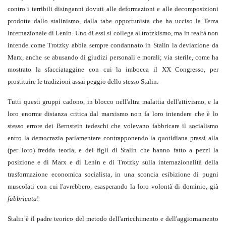
contro i terribili disinganni dovuti alle deformazioni e alle decomposizioni
prodotte dallo stalinismo, dalla tabe opportunista che ha ucciso la Terza
Internazionale di Lenin. Uno di essi si collega al trotzkismo, ma in realtà non
intende come Trotzky abbia sempre condannato in Stalin la deviazione da
Marx, anche se abusando di giudizi personali e morali; via sterile, come ha
mostrato la sfacciataggine con cui la imbocca il XX Congresso, per
prostituire le tradizioni assai peggio dello stesso Stalin.
Tutti questi gruppi cadono, in blocco nell'altra malattia dell'attivismo, e la
loro enorme distanza critica dal marxismo non fa loro intendere che è lo
stesso errore dei Bernstein tedeschi che volevano fabbricare il socialismo
entro la democrazia parlamentare contrapponendo la quotidiana prassi alla
(per loro) fredda teoria, e dei figli di Stalin che hanno fatto a pezzi la
posizione e di Marx e di Lenin e di Trotzky sulla internazionalità della
trasformazione economica socialista, in una sconcia esibizione di pugni
muscolati con cui l'avrebbero, esasperando la loro volontà di dominio, già
fabbricata
!
Stalin è il padre teorico del metodo dell'arricchimento e dell'aggiornamento