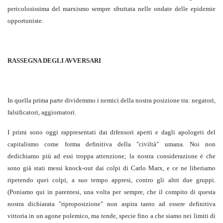
pericolosissima del marxismo sempre sfruttata nelle ondate delle epidemie
opportuniste.
RASSEGNA DEGLI AVVERSARI
In quella prima parte dividemmo i nemici della nostra posizione tra: negatori,
falsificatori, aggiornatori.
I primi sono oggi rappresentati dai difensori aperti e dagli apologeti del
capitalismo come forma definitiva della "civiltà" umana. Noi non
dedichiamo più ad essi troppa attenzione; la nostra considerazione è che
sono già stati messi knock-out dai colpi di Carlo Marx, e ce ne liberiamo
ripetendo quei colpi, a suo tempo appresi, contro gli altri due gruppi.
(Poniamo qui in parentesi, una volta per sempre, che il compito di questa
nostra dichiarata "riproposizione" non aspira tanto ad essere definitiva
vittoria in un agone polemico, ma tende, specie fino a che siamo nei limiti di