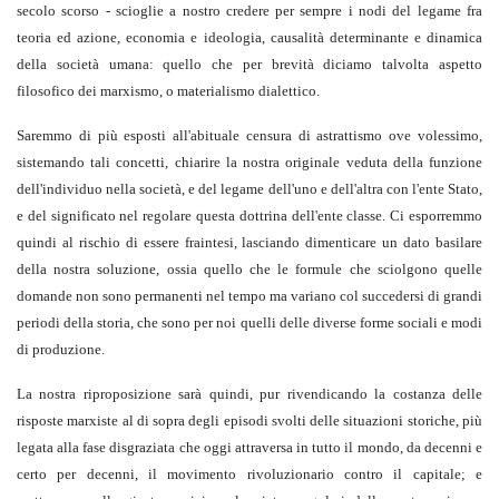
secolo scorso - scioglie a nostro credere per sempre i nodi del legame fra
teoria ed azione, economia e ideologia, causalità determinante e dinamica
della società umana: quello che per brevità diciamo talvolta aspetto
filosofico dei marxismo, o materialismo dialettico.
Saremmo di più esposti all'abituale censura di astrattismo ove volessimo,
sistemando tali concetti, chiarire la nostra originale veduta della funzione
dell'individuo nella società, e del legame dell'uno e dell'altra con l'ente Stato,
e del significato nel regolare questa dottrina dell'ente classe. Ci esporremmo
quindi al rischio di essere fraintesi, lasciando dimenticare un dato basilare
della nostra soluzione, ossia quello che le formule che sciolgono quelle
domande non sono permanenti nel tempo ma variano col succedersi di grandi
periodi della storia, che sono per noi quelli delle diverse forme sociali e modi
di produzione.
La nostra riproposizione sarà quindi, pur rivendicando la costanza delle
risposte marxiste al di sopra degli episodi svolti delle situazioni storiche, più
legata alla fase disgraziata che oggi attraversa in tutto il mondo, da decenni e
certo per decenni, il movimento rivoluzionario contro il capitale; e