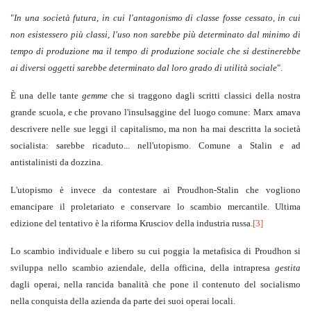
"
In una società futura, in cui l'antagonismo di classe fosse cessato, in cui
non esistessero più classi, l'uso non sarebbe più determinato dal minimo di
tempo di produzione ma il tempo di produzione sociale che si destinerebbe
ai diversi oggetti sarebbe determinato dal loro grado di utilità sociale
".
È una delle tante
gemme
che si traggono dagli scritti classici della nostra
grande scuola, e che provano l'insulsaggine del luogo comune: Marx amava
descrivere nelle sue leggi il capitalismo, ma non ha mai descritta la società
socialista: sarebbe ricaduto... nell'utopismo. Comune a Stalin e ad
antistalinisti da dozzina.
L'utopismo è invece da contestare ai Proudhon-Stalin che vogliono
emancipare il proletariato e conservare lo scambio mercantile. Ultima
edizione del tentativo è la riforma Krusciov della industria russa.
[3]
Lo scambio individuale e libero su cui poggia la metafisica di Proudhon si
sviluppa nello scambio aziendale, della officina, della intrapresa
gestita
dagli operai, nella rancida banalità che pone il contenuto del socialismo
nella conquista della azienda da parte dei suoi operai locali.