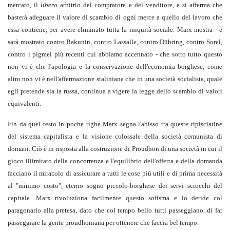
mercato, il
libero
arbitrio del compratore e del venditore, e si afferma che
basterà adeguare il valore di scambio di ogni merce a quello del lavoro che
essa contiene, per avere eliminato tutta la iniquità sociale. Marx mostra - e
sarà mostrato contro Bakunin, contro Lassalle, contro Dühring, contro Sorel,
contro i pigmei più recenti cui abbiamo accennato - che sotto tutto questo
non vi è che l'apologia e la conservazione dell'economia borghese, come
altro non vi è nell'affermazione staliniana che in una società socialista, quale
egli pretende sia la russa, continua a vigere la legge dello scambio di valori
equivalenti.
Fin da quel testo in poche righe Marx segna l'abisso tra queste ripisciatine
del sistema capitalista e la visione colossale della società comunista di
domani. Ciò è in risposta alla costruzione di Proudhon di una società in cui il
gioco illimitato della concorrenza e l'equilibrio dell'offerta e della domanda
facciano il miracolo di assicurare a tutti le cose più utili e di prima necessità
al "minimo costo", eterno sogno piccolo-borghese dei servi sciocchi del
capitale. Marx rivoluziona facilmente questo sofisma e lo deride col
paragonarlo alla pretesa, dato che col tempo bello tutti passeggiano, di far
passeggiare la gente proudhoniana per ottenere che faccia bel tempo.