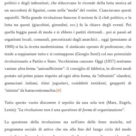
politici e degli imbonitori, che riducevano le vicende della lotta storica ad
un succedersi di figurini, come nella "moda" del vestire. Cianciavano questi
saputelli: Nella grande rivoluzione francese il motore fu il
club
politico, e la
lotta tra questi (giacobini, girondini, ecc.) fu la chiave degli eventi. Poi
quella foggia passò di moda e si ebbero i partiti elettorali... poi si passò ad
organismi locali, comunali, preconizzati dagli anarchici... oggi (pensiamo al
1900) si ha la ricetta modernissima: il sindacato operaio di professione, che
tende a soppiantare tutto e si contrappone (Giorgio Sorel) col suo potenziale
rivoluzionario a Partito e Stato. Vecchissima canzone. Oggi (1957) sentiamo
vantare altra forma "autosufficiente": il consiglio di fabbrica, in diversi modi
portato sul primo piano rispetto ad ogni altra forma, da "tribunisti" olandesi,
gramsciani italiani, titini jugoslavi, cosiddetti trotzkisti, gruppetti di
"sinistra" da batracomiomachia.
[4]
Tutto questo vuoto discorrere è sepolto da una sola tesi (Marx, Engels,
Lenin): "
La rivoluzione non è una questione di forma di organizzazione
".
La questione della rivoluzione sta nell'urto delle forze storiche, nel
programma sociale di arrivo che sta alla fine del lungo ciclo del modo