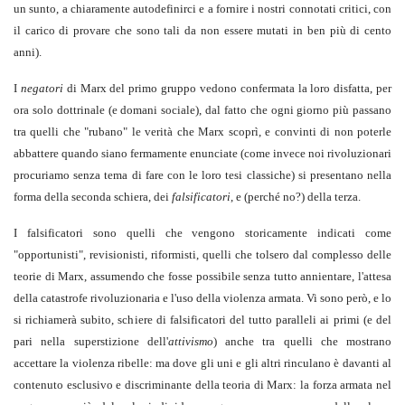
un sunto, a chiaramente autodefinirci e a fornire i nostri connotati critici, con
il carico di provare che sono tali da non essere mutati in ben più di cento
anni).
I
negatori
di Marx del primo gruppo vedono confermata la loro disfatta, per
ora solo dottrinale (e domani sociale), dal fatto che ogni giorno più passano
tra quelli che "rubano" le verità che Marx scoprì, e convinti di non poterle
abbattere quando siano fermamente enunciate (come invece noi rivoluzionari
procuriamo senza tema di fare con le loro tesi classiche) si presentano nella
forma della seconda schiera, dei
falsificatori
, e (perché no?) della terza.
I falsificatori sono quelli che vengono storicamente indicati come
"opportunisti", revisionisti, riformisti, quelli che tolsero dal complesso delle
teorie di Marx, assumendo che fosse possibile senza tutto annientare, l'attesa
della catastrofe rivoluzionaria e l'uso della violenza armata. Vi sono però, e lo
si richiamerà subito, schiere di falsificatori del tutto paralleli ai primi (e del
pari nella superstizione dell'
attivismo
) anche tra quelli che mostrano
accettare la violenza ribelle: ma dove gli uni e gli altri rinculano è davanti al
contenuto esclusivo e discriminante della teoria di Marx: la forza armata nel