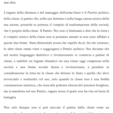
mai altra.
L'organo della dittatura e del maneggio dell'
arma-Stato
è il
Partito
politico
della classe, il partito che, nella sua dottrina e nella lunga catena storica della
sua azione, possiede in potenza il compito di trasformazione della società,
che è proprio della classe. Il Partito. Noi non ci limitiamo a dire che la lotta e
il compito storico della classe non si potranno attuare se non sono affidati a
queste due forme: Stato dittatoriale (ossia che espelle da sé, fin che esistono,
le altre classi ormai vinte e soggiogate) e Partito politico. Noi diciamo che
nel nostro linguaggio dialettico e rivoluzionario si comincia a parlare di
classe, a stabilire un legame dinamico tra una classe oggi compressa nella
società e una forma sociale futura e rivoluzionata, a prendere in
considerazione la lotta tra la classe che detiene lo Stato e quella che deve
rovesciarlo e sostituirlo col suo, solo quando la classe non è una fredda
constatazione statistica, che resta alla pedestre altezza del pensiero borghese,
ma si manifesta nel suo Partito, organo senza il quale non ha vita né forza di
battaglia.
Non solo dunque non si può staccare il partito dalla classe come un