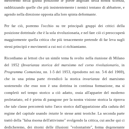
metteremo nella giusta posizione le pietre angolari della nostra scienza,
raddrizzando quelle che più insistentemente i nemici tentano di abbattere, e
agendo nella direzione opposta alla loro spinta deformante.
Per far ciò, porremo l'occhio su tre principali gruppi dei critici della
posizione dottrinale che è la sola rivoluzionaria, e nel fare ciò ci preoccuperà
maggiormente quella critica che più tenacemente pretende di far leva sugli
stessi principii e movimenti a cui noi ci richiamiamo.
Ricordiamo ai lettori che un simile tema fu svolto nella riunione di Milano
del 1952 (
Invarianza storica del marxismo nel corso
rivoluzionario
, in
Programma Comunista
, nn. 1-5 del 1953, riprodotto nei nn. 5-6 del 1969),
che in una prima parte rivendicò la storica
invarianza
del marxismo
sostenendo che esso non è una dottrina in continua formazione, ma si
completò nel tempo storico a ciò adatto, ossia all'apparire del moderno
proletariato, ed è pietra di paragone per la nostra visione storica la riprova
che tale classe percorrerà tutto l'arco storico dall'apparizione alla caduta del
regime del capitale usando
intatte
le stesse armi teoriche. La seconda parte
trattò della "falsa risorsa dell'attivismo" svolgendo la critica, cui anche qui ci
dedicheremo, dei ritorni delle illusioni "volontariste", forma degenerante