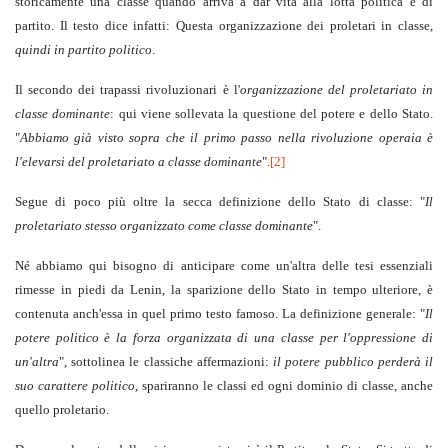
storicamente una classe quando arriva a dar vita alla lotta politica e di
partito. Il testo dice infatti: Questa organizzazione dei proletari in classe,
quindi in partito politico
.
Il secondo dei trapassi rivoluzionari è l'
organizzazione del
proletariato in
classe dominante
: qui viene sollevata la questione del potere e dello Stato.
"
Abbiamo già visto sopra che il primo passo nella rivoluzione operaia è
l'elevarsi del proletariato a classe dominante
".
[2]
Segue di poco più oltre la secca definizione dello Stato di classe: "
Il
proletariato stesso organizzato come classe dominante
".
Né abbiamo qui bisogno di anticipare come un'altra delle tesi essenziali
rimesse in piedi da Lenin, la sparizione dello Stato in tempo ulteriore, è
contenuta anch'essa in quel primo testo famoso. La definizione generale: "
Il
potere politico è la forza organizzata di una classe per l'oppressione di
un'altra
", sottolinea le classiche affermazioni:
il potere pubblico perderà il
suo carattere politico
, spariranno le classi ed ogni dominio di classe, anche
quello proletario.