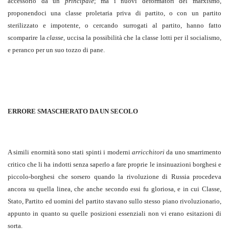
accessorio da un
principale
; ma i nuovi deformatori del marxismo,
proponendoci una classe proletaria priva di partito, o con un partito
sterilizzato e impotente, o cercando surrogati al partito, hanno fatto
scomparire la
classe
, uccisa la possibilità che la classe lotti per il socialismo,
e peranco per un suo tozzo di pane.
ERRORE SMASCHERATO DA UN SECOLO
A simili enormità sono stati spinti i moderni
arricchitori
da uno smarrimento
critico che li ha indotti senza saperlo a fare proprie le insinuazioni borghesi e
piccolo-borghesi che sorsero quando la rivoluzione di Russia procedeva
ancora su quella linea, che anche secondo essi fu gloriosa, e in cui Classe,
Stato, Partito ed uomini del partito stavano sullo stesso piano rivoluzionario,
appunto in quanto su quelle posizioni essenziali non vi erano esitazioni di
sorta.