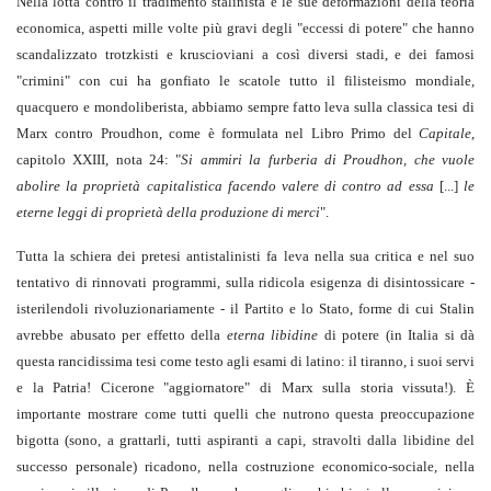
Nella lotta contro il tradimento stalinista e le sue deformazioni della teoria
economica, aspetti mille volte più gravi degli "eccessi di potere" che hanno
scandalizzato trotzkisti e kruscioviani a così diversi stadi, e dei famosi
"crimini" con cui ha gonfiato le scatole tutto il filisteismo mondiale,
quacquero e mondoliberista, abbiamo sempre fatto leva sulla classica tesi di
Marx contro Proudhon, come è formulata nel Libro Primo del
Capitale
,
capitolo XXIII, nota 24: "
Si ammiri la furberia di Proudhon, che vuole
abolire la proprietà capitalistica facendo valere di contro ad essa
[...]
le
eterne leggi di proprietà della produzione di merci
".
Tutta la schiera dei pretesi antistalinisti fa leva nella sua critica e nel suo
tentativo di rinnovati programmi, sulla ridicola esigenza di disintossicare -
isterilendoli rivoluzionariamente - il Partito e lo Stato, forme di cui Stalin
avrebbe abusato per effetto della
eterna
libidine
di potere (in Italia si dà
questa rancidissima tesi come testo agli esami di latino: il tiranno, i suoi servi
e la Patria! Cicerone "aggiornatore" di Marx sulla storia vissuta!). È
importante mostrare come tutti quelli che nutrono questa preoccupazione
bigotta (sono, a grattarli, tutti aspiranti a capi, stravolti dalla libidine del
successo personale) ricadono, nella costruzione economico-sociale, nella