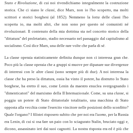
Stato e Rivoluzione
, di cui noi rivendichiamo integralmente la costruzione
storica. Che ci siano le
classi
, dice Marx, non io l'ho scoperto, ma molti
scrittori e storici borghesi (al 1852). Nemmeno la
lotta
delle classi l'ho
scoperta io, ma molti altri, che non sono per questo né comunisti né
rivoluzionari. Il contenuto della mia dottrina sta nel concetto storico della
"dittatura" del proletariato, stadio necessario nel passaggio dal capitalismo al
socialismo. Così dice Marx, una delle rare volte che parla di sé.
La classe operaia statisticamente definita dunque non ci interessa gran che.
Poco più la classe operaia che a gruppi si muove per dipanare sue divergenze
di interessi con le altre classi (sono sempre più di due). A noi interessa la
classe che ha preso la dittatura, ossia ha vinto il potere, ha distrutto lo Stato
borghese, ha eretto il suo, come Lenin da maestro enuclea svergognando i
"dimenticatori" del marxismo della II Internazionale. Come, su una
classe
, si
poggia un potere di Stato dittatoriale totalitario, una macchina di Stato
opposta alla vecchia come l'esercito vincitore nelle posizioni dello sconfitto?
Quale l'organo? I filistei risposero subito che per noi era l'
uomo
, per la Russia
era Lenin, di cui si osa fare un paio con lo sciagurato Stalin, bruciato oggi e,
dicono, assassinato ieri dai suoi cagnotti. La nostra risposta era ed è più che