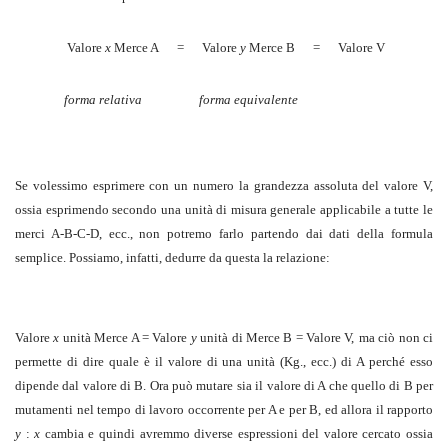
Valore
x
Merce A
=
Valore
y
Merce B
=
Valore V
forma relativa
forma equivalente
Se volessimo esprimere con un numero la grandezza assoluta del valore V,
ossia esprimendo secondo una unità di misura generale applicabile a tutte le
merci A-B-C-D, ecc., non potremo farlo partendo dai dati della formula
semplice. Possiamo, infatti, dedurre da questa la relazione:
Valore
x
unità Merce A = Valore
y
unità di Merce B = Valore V,
ma ciò non ci
permette di dire quale è il valore di una unità (Kg., ecc.) di A perché esso
dipende dal valore di B. Ora può mutare sia il valore di A che quello di B per
mutamenti nel tempo di lavoro occorrente per A e per B, ed allora il rapporto
y
:
x
cambia e quindi avremmo diverse espressioni del valore cercato ossia