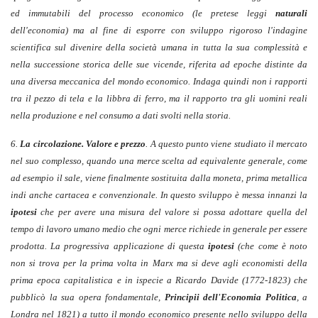
ed immutabili del processo economico (le pretese leggi
naturali
dell'economia) ma al fine di esporre con sviluppo rigoroso l'indagine
scientifica sul divenire della società umana in tutta la sua complessità e
nella successione storica delle sue vicende, riferita ad epoche distinte da
una diversa meccanica del mondo economico. Indaga quindi non i rapporti
tra il pezzo di tela e la libbra di ferro, ma il rapporto tra gli uomini reali
nella produzione e nel consumo a dati svolti nella storia.
6.
La circolazione. Valore e prezzo
. A questo punto viene studiato il mercato
nel suo complesso, quando una merce scelta ad equivalente generale, come
ad esempio il sale, viene finalmente sostituita dalla moneta, prima metallica
indi anche cartacea e convenzionale. In questo sviluppo è messa innanzi la
ipotesi
che per avere una misura del valore si possa adottare quella del
tempo di lavoro umano medio che ogni merce richiede in generale per essere
prodotta. La progressiva applicazione di questa
ipotesi
(che come è noto
non si trova per la prima volta in Marx ma si deve agli economisti della
prima epoca capitalistica e in ispecie a Ricardo Davide (1772-1823) che
pubblicò la sua opera fondamentale,
Principii dell'Economia Politica
, a
Londra nel 1821) a tutto il mondo economico presente nello sviluppo della