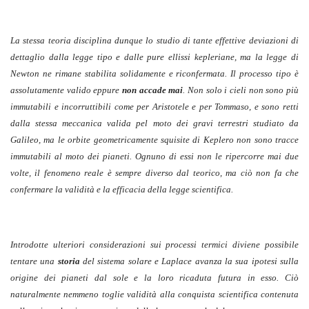
La stessa teoria disciplina dunque lo studio di tante effettive deviazioni di
dettaglio dalla legge tipo e dalle pure ellissi kepleriane, ma la legge di
Newton ne rimane stabilita solidamente e riconfermata. Il processo tipo è
assolutamente valido eppure
non accade mai
. Non solo i cieli non sono più
immutabili e incorruttibili come per Aristotele e per Tommaso, e sono retti
dalla stessa meccanica valida pel moto dei gravi terrestri studiato da
Galileo, ma le orbite geometricamente squisite di Keplero non sono tracce
immutabili al moto dei pianeti. Ognuno di essi non le ripercorre mai due
volte, il fenomeno reale è sempre diverso dal teorico, ma ciò non fa che
confermare la validità e la efficacia della legge scientifica.
Introdotte ulteriori considerazioni sui processi termici diviene possibile
tentare una
storia
del sistema solare e Laplace avanza la sua ipotesi sulla
origine dei pianeti dal sole e la loro ricaduta futura in esso. Ciò
naturalmente nemmeno toglie validità alla conquista scientifica contenuta