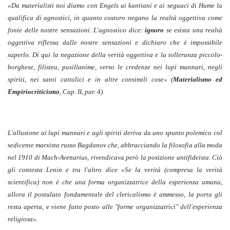
«Da materialisti noi diamo con Engels ai kantiani e ai seguaci di Hume la
qualifica di agnostici, in quanto costoro negano la realtà oggettiva come
fonte delle nostre sensazioni. L'agnostico dice:
ignoro
se esista una realtà
oggettiva riflessa dalle nostre sensazioni e dichiaro che è impossibile
saperlo. Di qui la negazione della verità oggettiva e la tolleranza piccolo-
borghese, filistea, pusillanime, verso le credenze nei lupi mannari, negli
spiriti, nei santi cattolici e in altre consimili cose» (
Materialismo ed
Empiriocriticismo
, Cap. II, par. 4).
L'allusione ai lupi mannari e agli spiriti deriva da uno spunto polemico col
sedicente marxista russo Bagdanov che, abbracciando la filosofia alla moda
nel 1910 di Mach-Avenarius, rivendicava però la posizione antifideista. Ciò
gli contesta Lenin e tra l'altro dice «Se la verità (compresa la verità
scientifica) non è che una forma organizzatrice della esperienza umana,
allora il postulato fondamentale del clericalismo è ammesso, la porta gli
resta aperta, e viene fatto posto alle "forme organizzatrici" dell'esperienza
religiosa».