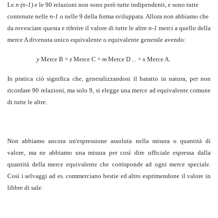
Le
n (n-1)
e le 90 relazioni non sono però tutte indipendenti, e sono tutte
contenute nelle
n-1
o nelle 9 della forma sviluppata. Allora non abbiamo che
da rovesciare questa e riferire il valore di tutte le altre
n-1
merci a quello della
merce A divenuta unico equivalente o equivalente generale avendo:
y
Merce B =
z
Merce C =
m
Merce D ...
=
x
Merce A.
In pratica ciò significa che, generalizzandosi il baratto in natura, per non
ricordare 90 relazioni, ma solo 9, si elegge una merce ad equivalente comune
di tutte le altre.
Non abbiamo ancora un'espressione assoluta nella misura o quantità di
valore, ma ne abbiamo una misura per così dire ufficiale espressa dalla
quantità della merce equivalente che corrisponde ad ogni merce speciale.
Così i selvaggi ad es. commerciano bestie ed altro esprimendone il valore in
libbre di sale.