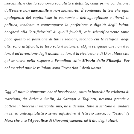
mercantili, e che la economia socialista è definita, come prima condizione,
dall'essere
non mercantile
e
non monetaria
. È contenuta la tesi che ogni
apologetica del capitalismo in economia e dell'uguaglianza e libertà in
politica, tendente a contrapporre la perfezione e dignità degli istituti
borghesi alla "artificiosità" di quelli feudali, vale scientificamente tanto
poco quanto la posizione di tutti i teologi, secondo cui le religioni degli
altri sono artificiali, la loro sola è naturale. «Ogni religione che non è la
loro è un'invenzione degli uomini, la loro è la rivelazione di Dio». Marx cita
qui se stesso nella risposta a Proudhon sulla
Miseria della Filosofia
. Per
noi marxisti tutte le religioni sono "invenzioni" degli uomini.
Oggi di tutte le sfumature che si inseriscono, sotto la incredibile etichetta di
marxismo, da Attlee a Stalin, da Saragat a Togliatti, nessuna prende a
battere in breccia il mercantilismo, né il deismo. Tutte si sentono di andare
in senso anticapitalistico senza infastidire il feticcio merce, la "bestia" (è
Marx che cita l'
Apocalisse
di Giovanni) moneta, né il dio degli altari.