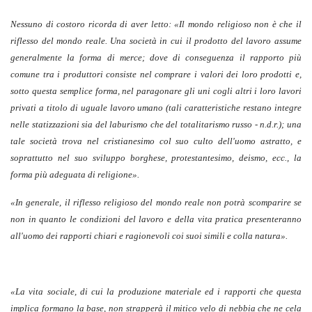
Nessuno di costoro ricorda di aver letto: «Il mondo religioso non è che il
riflesso del mondo reale. Una società in cui il prodotto del lavoro assume
generalmente la forma di merce; dove di conseguenza il rapporto più
comune tra i produttori consiste nel comprare i valori dei loro prodotti e,
sotto questa semplice forma, nel paragonare gli uni cogli altri i loro lavori
privati a titolo di uguale lavoro umano (tali caratteristiche restano integre
nelle statizzazioni sia del laburismo che del totalitarismo russo - n.d.r.); una
tale società trova nel cristianesimo col suo culto dell'uomo astratto, e
soprattutto nel suo sviluppo borghese, protestantesimo, deismo, ecc., la
forma più adeguata di religione».
«In generale, il riflesso religioso del mondo reale non potrà scomparire se
non in quanto le condizioni del lavoro e della vita pratica presenteranno
all'uomo dei rapporti chiari e ragionevoli coi suoi simili e colla natura».
«La vita sociale, di cui la produzione materiale ed i rapporti che questa
implica formano la base, non strapperà il mitico velo di nebbia che ne cela