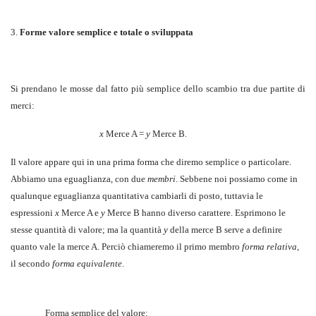
3.
Forme valore semplice e totale o sviluppata
Si prendano le mosse dal fatto più semplice dello scambio tra due partite di
merci:
x
Merce A =
y
Merce B.
Il valore appare qui in una prima forma che diremo semplice o particolare.
Abbiamo una eguaglianza, con due
membri
. Sebbene noi possiamo come in
qualunque eguaglianza quantitativa cambiarli di posto, tuttavia le
espressioni
x
Merce A e
y
Merce B hanno diverso carattere. Esprimono le
stesse quantità di valore; ma la quantità
y
della merce B serve a definire
quanto vale la merce A. Perciò chiameremo il primo membro
forma relativa
,
il secondo
forma equivalente
.
Forma semplice del valore: