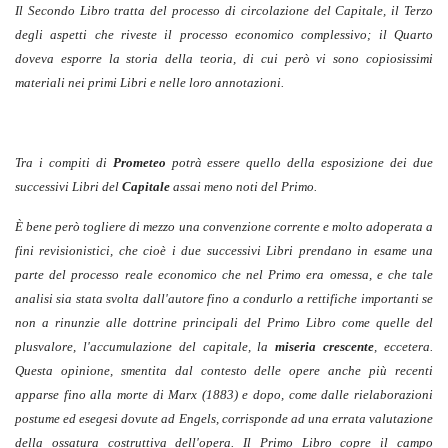
Il Secondo Libro tratta del processo di circolazione del Capitale, il Terzo
degli aspetti che riveste il processo economico complessivo; il Quarto
doveva esporre la storia della teoria, di cui però vi sono copiosissimi
materiali nei primi Libri e nelle loro annotazioni.
Tra i compiti di
Prometeo
potrà essere quello della esposizione dei due
successivi Libri del
Capitale
assai meno noti del Primo.
È bene però togliere di mezzo una convenzione corrente e molto adoperata a
fini revisionistici, che cioè i due successivi Libri prendano in esame una
parte del processo reale economico che nel Primo era omessa, e che tale
analisi sia stata svolta dall'autore fino a condurlo a rettifiche importanti se
non a rinunzie alle dottrine principali del Primo Libro come quelle del
plusvalore, l'accumulazione del capitale, la
miseria crescente
, eccetera.
Questa opinione, smentita dal contesto delle opere anche più recenti
apparse fino alla morte di Marx (1883) e dopo, come dalle rielaborazioni
postume ed esegesi dovute ad Engels, corrisponde ad una errata valutazione
della ossatura costruttiva dell'opera. Il Primo Libro copre il campo