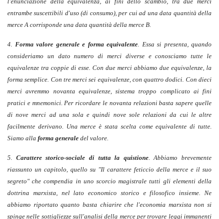
l'enunciazione della equivalenza, ai fini dello scambio, tra due merci
entrambe suscettibili d'uso (di consumo), per cui ad una data quantità della
merce A corrisponde una data quantità della merce B.
4.
Forma valore generale e forma equivalente
. Essa si presenta, quando
consideriamo un dato numero di merci diverse e conosciamo tutte le
equivalenze tra coppie di esse. Con due merci abbiamo due equivalenze, la
forma semplice. Con tre merci sei equivalenze, con quattro dodici. Con dieci
merci avremmo novanta equivalenze, sistema troppo complicato ai fini
pratici e mnemonici. Per ricordare le novanta relazioni basta sapere quelle
di nove merci ad una sola e quindi nove sole relazioni da cui le altre
facilmente derivano. Una merce è stata scelta come equivalente di tutte.
Siamo alla
forma generale
del valore.
5.
Carattere storico-sociale di tutta la quistione
. Abbiamo brevemente
riassunto un capitolo, quello su "Il carattere feticcio della merce e il suo
segreto" che compendia in uno scorcio magistrale tutti gli elementi della
dottrina marxista, nel lato economico storico e filosofico insieme. Ne
abbiamo riportato quanto basta chiarire che l'economia marxista non si
spinge nelle sottigliezze sull'analisi della merce per trovare leggi immanenti