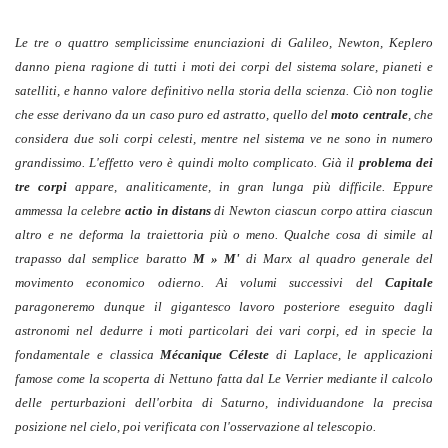
Le tre o quattro semplicissime enunciazioni di Galileo, Newton, Keplero
danno piena ragione di tutti i moti dei corpi del sistema solare, pianeti e
satelliti, e hanno valore definitivo nella storia della scienza. Ciò non toglie
che esse derivano da un caso puro ed astratto, quello del
moto centrale
, che
considera due soli corpi celesti, mentre nel sistema ve ne sono in numero
grandissimo. L'effetto vero è quindi molto complicato. Già il
problema dei
tre corpi
appare, analiticamente, in gran lunga più difficile. Eppure
ammessa la celebre
actio in distans
di Newton ciascun corpo attira ciascun
altro e ne deforma la traiettoria più o meno. Qualche cosa di simile al
trapasso dal semplice baratto
M » M'
di Marx al quadro generale del
movimento economico odierno. Ai volumi successivi del
Capitale
paragoneremo dunque il gigantesco lavoro posteriore eseguito dagli
astronomi nel dedurre i moti particolari dei vari corpi, ed in specie la
fondamentale e classica
Mécanique Céleste
di Laplace, le applicazioni
famose come la scoperta di Nettuno fatta dal Le Verrier mediante il calcolo
delle perturbazioni dell'orbita di Saturno, individuandone la precisa
posizione nel cielo, poi verificata con l'osservazione al telescopio.