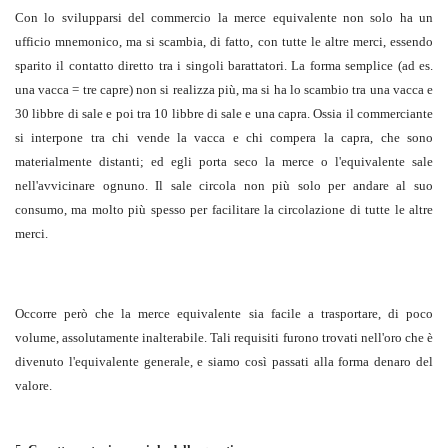
Con lo svilupparsi del commercio la merce equivalente non solo ha un
ufficio mnemonico, ma si scambia, di fatto, con tutte le altre merci, essendo
sparito il contatto diretto tra i singoli barattatori. La forma semplice (ad es.
una vacca = tre capre) non si realizza più, ma si ha lo scambio tra una vacca e
30 libbre di sale e poi tra 10 libbre di sale e una capra. Ossia il commerciante
si interpone tra chi vende la vacca e chi compera la capra, che sono
materialmente distanti; ed egli porta seco la merce o l'equivalente sale
nell'avvicinare ognuno. Il sale circola non più solo per andare al suo
consumo, ma molto più spesso per facilitare la circolazione di tutte le altre
merci.
Occorre però che la merce equivalente sia facile a trasportare, di poco
volume, assolutamente inalterabile. Tali requisiti furono trovati nell'oro che è
divenuto l'equivalente generale, e siamo così passati alla forma denaro del
valore.