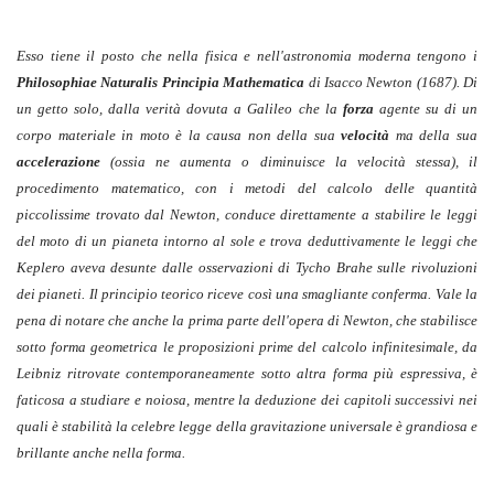
Esso tiene il posto che nella fisica e nell'astronomia moderna tengono i
Philosophiae Naturalis Principia Mathematica
di Isacco Newton (1687). Di
un getto solo, dalla verità dovuta a Galileo che la
forza
agente su di un
corpo materiale in moto è la causa non della sua
velocità
ma della sua
accelerazione
(ossia ne aumenta o diminuisce la velocità stessa), il
procedimento matematico, con i metodi del calcolo delle quantità
piccolissime trovato dal Newton, conduce direttamente a stabilire le leggi
del moto di un pianeta intorno al sole e trova deduttivamente le leggi che
Keplero aveva desunte dalle osservazioni di Tycho Brahe sulle rivoluzioni
dei pianeti. Il principio teorico riceve così una smagliante conferma. Vale la
pena di notare che anche la prima parte dell'opera di Newton, che stabilisce
sotto forma geometrica le proposizioni prime del calcolo infinitesimale, da
Leibniz ritrovate contemporaneamente sotto altra forma più espressiva, è
faticosa a studiare e noiosa, mentre la deduzione dei capitoli successivi nei
quali è stabilità la celebre legge della gravitazione universale è grandiosa e
brillante anche nella forma.