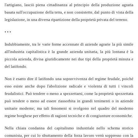
l'artigiano, lasciò piena cittadinanza al principio della produzione agraria
basata sull'occupazione della terra, e non consistette, dal punto di vista della
legislazione, in una diversa ripartizione della proprietà privata del terreno.
• • •
Indubbiamente, tra le varie forme accennate di aziende agrarie la più simile
all'industria capitalistica è la grande azienda unitaria, la più lontana è la
piccola azienda, divisa giuridicamente nei due tipi della proprietà minuta e
del latifondo.
Non è esatto dire il latifondo una sopravvivenza del regime feudale, poiché
esso esiste anche dopo l'abolizione radicale e violenta di tutti i vincoli
feudalistici. Può tendere o meno a spezzettarsi, come la proprietà spezzettata
può tendere o meno ad essere riassorbita in grandi tenimenti o in aziende
unitarie moderne; ma tali fenomeni si svolgono nel quadro del moderno
regime borghese per effetto di ragioni tecniche e di congiunture economiche.
Nella chiara condanna del capitalismo industriale nello schema storico
comunista, per cui lo sfruttamento della forza lavoro verrà soppresso con la