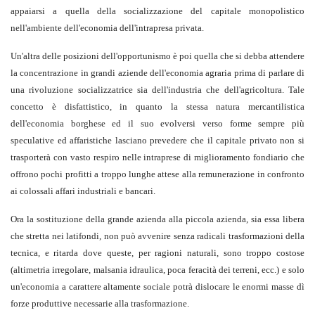
appaiarsi a quella della socializzazione del capitale monopolistico
nell'ambiente dell'economia dell'intrapresa privata.
Un'altra delle posizioni dell'opportunismo è poi quella che si debba attendere
la concentrazione in grandi aziende dell'economia agraria prima di parlare di
una rivoluzione socializzatrice sia dell'industria che dell'agricoltura. Tale
concetto è disfattistico, in quanto la stessa natura mercantilistica
dell'economia borghese ed il suo evolversi verso forme sempre più
speculative ed affaristiche lasciano prevedere che il capitale privato non si
trasporterà con vasto respiro nelle intraprese di miglioramento fondiario che
offrono pochi profitti a troppo lunghe attese alla remunerazione in confronto
ai colossali affari industriali e bancari.
Ora la sostituzione della grande azienda alla piccola azienda, sia essa libera
che stretta nei latifondi, non può avvenire senza radicali trasformazioni della
tecnica, e ritarda dove queste, per ragioni naturali, sono troppo costose
(altimetria irregolare, malsania idraulica, poca feracità dei terreni, ecc.) e solo
un'economia a carattere altamente sociale potrà dislocare le enormi masse dì
forze produttive necessarie alla trasformazione.