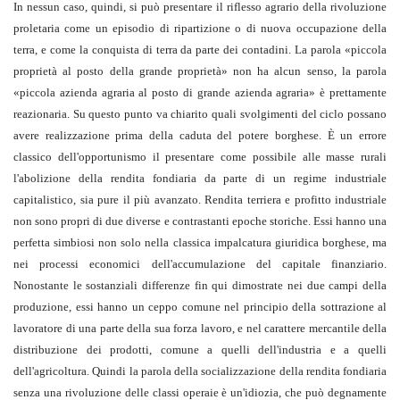
In nessun caso, quindi, si può presentare il riflesso agrario della rivoluzione
proletaria come un episodio di ripartizione o di nuova occupazione della
terra, e come la conquista di terra da parte dei contadini. La parola «piccola
proprietà al posto della grande proprietà» non ha alcun senso, la parola
«piccola azienda agraria al posto di grande azienda agraria» è prettamente
reazionaria. Su questo punto va chiarito quali svolgimenti del ciclo possano
avere realizzazione prima della caduta del potere borghese. È un errore
classico dell'opportunismo il presentare come possibile alle masse rurali
l'abolizione della rendita fondiaria da parte di un regime industriale
capitalistico, sia pure il più avanzato. Rendita terriera e profitto industriale
non sono propri di due diverse e contrastanti epoche storiche. Essi hanno una
perfetta simbiosi non solo nella classica impalcatura giuridica borghese, ma
nei processi economici dell'accumulazione del capitale finanziario.
Nonostante le sostanziali differenze fin qui dimostrate nei due campi della
produzione, essi hanno un ceppo comune nel principio della sottrazione al
lavoratore di una parte della sua forza lavoro, e nel carattere mercantile della
distribuzione dei prodotti, comune a quelli dell'industria e a quelli
dell'agricoltura. Quindi la parola della socializzazione della rendita fondiaria
senza una rivoluzione delle classi operaie è un'idiozia, che può degnamente