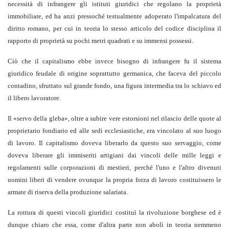
necessità di infrangere gli istituti giuridici che regolano la proprietà
immobiliare, ed ha anzi pressoché testualmente adoperato l'impalcatura del
diritto romano, per cui in teoria lo stesso articolo del codice disciplina il
rapporto di proprietà su pochi metri quadrati e su immensi possessi.
Ciò che il capitalismo ebbe invece bisogno di infrangere fu il sistema
giuridico feudale di origine soprattutto germanica, che faceva del piccolo
contadino, sfruttato sul grande fondo, una figura intermedia tra lo schiavo ed
il libero lavoratore.
Il «servo della gleba», oltre a subire vere estorsioni nel rilascio delle quote al
proprietario fondiario ed alle sedi ecclesiastiche, era vincolato al suo luogo
di lavoro. Il capitalismo doveva liberarlo da questo suo servaggio, come
doveva liberare gli immiseriti artigiani dai vincoli delle mille leggi e
regolamenti sulle corporazioni di mestieri, perché l'uno e l'altro divenuti
uomini liberi di vendere ovunque la propria forza di lavoro costituissero le
armate di riserva della produzione salariata.
La rottura di questi vincoli giuridici costituì la rivoluzione borghese ed è
dunque chiaro che essa, come d'altra parte non abolì in teoria nemmeno