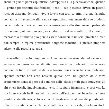
anche in grandi paesi capitalistici, sovrapposto alla piccola azienda, quando
il grande proprietario (latifondista) tiene il suo possesso diviso in piccoli
lotti, su ciascuno dei quali vive e lavora con tecnica primitiva una famiglia
contadina. Il lavoratore allora non è espropriato totalmente del suo prodotto
come il salariato, ma ne rilascia una grossa quota allo sfruttamento padronale
o in natura (colonia parziaria, mezzadria) o in denaro (affitto). Il colono, il
mezzadro o affittuario può perciò essere considerato un semi-proletario. Vi è
poi, sempre in regime prettamente borghese moderno, la piccola proprietà
aderente alla piccola azienda.
Il contadino piccolo proprietario è un lavoratore manuale, ed osserva in
generale un basso regime di vita; ma non è un proletario, perché resta
padrone di tutto il prodotto del suo lavoro; non è neanche semi-proletario,
appunto perché non cede nessuna quota; però, nel giuoco delle forze
economiche, sente il peso del dominio delle classi privilegiate attraverso gli
alti oneri fiscali, l'indebitamento verso il capitale finanziario, e così via. La
sua figura sociale ha il parallelo in quella dell'artigiano, sebbene la sua figura
giuridica sia diversa, e lo accomuni teoricamente al grande proprietario.
Infatti, il capitalismo, per liberarsi dalle pastoie medievali, non ha avuto la