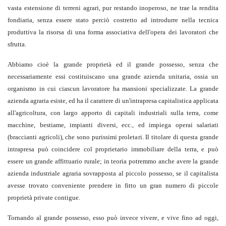
vasta estensione di terreni agrari, pur restando inoperoso, ne trae la rendita
fondiaria, senza essere stato perciò costretto ad introdurre nella tecnica
produttiva la risorsa di una forma associativa dell'opera dei lavoratori che
sfrutta.
Abbiamo cioè la grande proprietà ed il grande possesso, senza che
necessariamente essi costituiscano una grande azienda unitaria, ossia un
organismo in cui ciascun lavoratore ha mansioni specializzate. La grande
azienda agraria esiste, ed ha il carattere di un'intrapresa capitalistica applicata
all'agricoltura, con largo apporto di capitali industriali sulla terra, come
macchine, bestiame, impianti diversi, ecc., ed impiega operai salariati
(braccianti agricoli), che sono purissimi proletari. Il titolare di questa grande
intrapresa può coincidere col proprietario immobiliare della terra, e può
essere un grande affittuario rurale; in teoria potremmo anche avere la grande
azienda industriale agraria sovrapposta al piccolo possesso, se il capitalista
avesse trovato conveniente prendere in fitto un gran numero di piccole
proprietà private contigue.
Tornando al grande possesso, esso può invece vivere, e vive fino ad oggi,