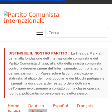
Cerca
Type 2 or more characters for resul
DISTINGUE IL NOSTRO PARTITO:
La linea da Marx a
Lenin alla fondazione dell’Internazionale comunista e del
Partito Comunista d’Italia; alla lotta della sinistra comunista
contro la degenerazione dell’Internazionale; contro la teoria
del socialismo in un Paese solo e la controrivoluzione
stalinista; al rifiuto dei fronti popolari e dei blocchi partigiani e
nazionali; la dura opera del restauro della dottrina e
dell’organo rivoluzionario a contatto con la classe operaia,
fuori dal politicantismo personale ed elettoralesco.
Seleziona la tua lingua
Home
Deutsch
Español
Français
English
Italian