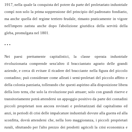
1917, nella quale la conquista del potere da parte del proletariato industriale
compì non solo la prima soppressione del principio del padronato fondiario,
ma anche quella del regime terriero feudale, rimasto praticamente in vigore
nell'impero zarista anche dopo l'abolizione giuridica della servitù della
gleba, promulgata nel 1801.
• • •
Nei paesi prettamente capitalistici, la classe operaia industriale
rivoluzionaria comprende senz'altro il bracciantato agrario delle grandi
aziende, e cerca di evitare il ricadere del bracciante nella figura del piccolo
contadino; può considerare come alleati i semi-proletari del piccolo affitto e
della colonia parziaria, tollerando che questi aspirino alla disposizione libera
della loro terra, che solo la rivoluzione può attuare; solo con grandi riserve e
transitoriamente potrà attendersi un appoggio positivo da parte dei contadini
piccoli proprietari non ancora rovinati e proletarizzati dal capitalismo ed
anzi, in periodi di crisi delle impalcature industriali dovute alla guerra ed alla
sconfitta, dovrà attendersi che, nella loro maggioranza, i piccoli proprietari
rurali, sfruttando per l'alto prezzo dei prodotti agricoli la crisi economica e