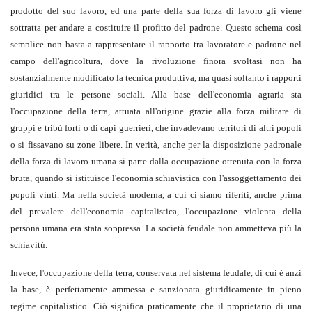
prodotto del suo lavoro, ed una parte della sua forza di lavoro gli viene
sottratta per andare a costituire il profitto del padrone. Questo schema così
semplice non basta a rappresentare il rapporto tra lavoratore e padrone nel
campo dell'agricoltura, dove la rivoluzione finora svoltasi non ha
sostanzialmente modificato la tecnica produttiva, ma quasi soltanto i rapporti
giuridici tra le persone sociali. Alla base dell'economia agraria sta
l'occupazione della terra, attuata all'origine grazie alla forza militare di
gruppi e tribù forti o di capi guerrieri, che invadevano territori di altri popoli
o si fissavano su zone libere. In verità, anche per la disposizione padronale
della forza di lavoro umana si parte dalla occupazione ottenuta con la forza
bruta, quando si istituisce l'economia schiavistica con l'assoggettamento dei
popoli vinti. Ma nella società moderna, a cui ci siamo riferiti, anche prima
del prevalere dell'economia capitalistica, l'occupazione violenta della
persona umana era stata soppressa. La società feudale non ammetteva più la
schiavitù.
Invece, l'occupazione della terra, conservata nel sistema feudale, di cui è anzi
la base, è perfettamente ammessa e sanzionata giuridicamente in pieno
regime capitalistico. Ciò significa praticamente che il proprietario di una