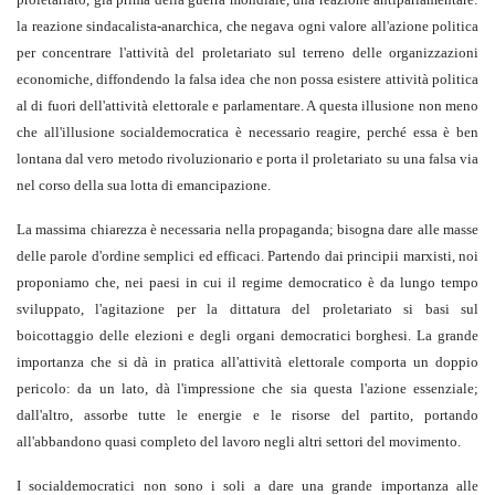
la reazione sindacalista-anarchica, che negava ogni valore all'azione politica
per concentrare l'attività del proletariato sul terreno delle organizzazioni
economiche, diffondendo la falsa idea che non possa esistere attività politica
al di fuori dell'attività elettorale e parlamentare. A questa illusione non meno
che all'illusione socialdemocratica è necessario reagire, perché essa è ben
lontana dal vero metodo rivoluzionario e porta il proletariato su una falsa via
nel corso della sua lotta di emancipazione.
La massima chiarezza è necessaria nella propaganda; bisogna dare alle masse
delle parole d'ordine semplici ed efficaci. Partendo dai principii marxisti, noi
proponiamo che, nei paesi in cui il regime democratico è da lungo tempo
sviluppato, l'agitazione per la dittatura del proletariato si basi sul
boicottaggio delle elezioni e degli organi democratici borghesi. La grande
importanza che si dà in pratica all'attività elettorale comporta un doppio
pericolo: da un lato, dà l'impressione che sia questa l'azione essenziale;
dall'altro, assorbe tutte le energie e le risorse del partito, portando
all'abbandono quasi completo del lavoro negli altri settori del movimento.
I socialdemocratici non sono i soli a dare una grande importanza alle