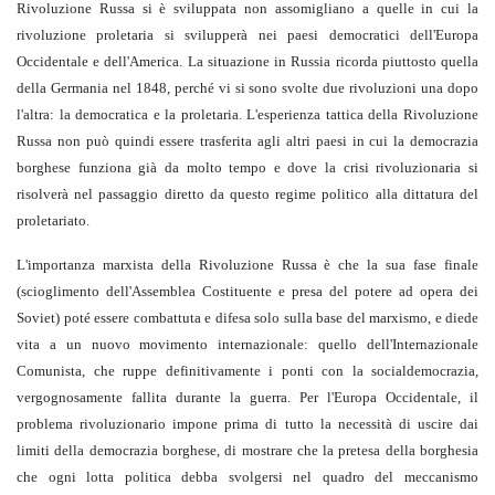
Rivoluzione Russa si è sviluppata non assomigliano a quelle in cui la
rivoluzione proletaria si svilupperà nei paesi democratici dell'Europa
Occidentale e dell'America. La situazione in Russia ricorda piuttosto quella
della Germania nel 1848, perché vi si sono svolte due rivoluzioni una dopo
l'altra: la democratica e la proletaria. L'esperienza tattica della Rivoluzione
Russa non può quindi essere trasferita agli altri paesi in cui la democrazia
borghese funziona già da molto tempo e dove la crisi rivoluzionaria si
risolverà nel passaggio diretto da questo regime politico alla dittatura del
proletariato.
L'importanza marxista della Rivoluzione Russa è che la sua fase finale
(scioglimento dell'Assemblea Costituente e presa del potere ad opera dei
Soviet) poté essere combattuta e difesa solo sulla base del marxismo, e diede
vita a un nuovo movimento internazionale: quello dell'Internazionale
Comunista, che ruppe definitivamente i ponti con la socialdemocrazia,
vergognosamente fallita durante la guerra. Per l'Europa Occidentale, il
problema rivoluzionario impone prima di tutto la necessità di uscire dai
limiti della democrazia borghese, di mostrare che la pretesa della borghesia
che ogni lotta politica debba svolgersi nel quadro del meccanismo