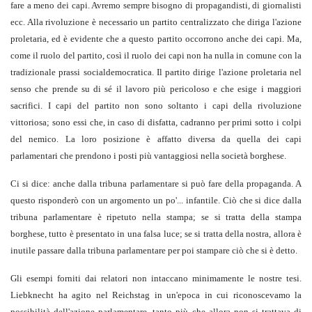
fare a meno dei capi. Avremo sempre bisogno di propagandisti, di giornalisti
ecc. Alla rivoluzione è necessario un partito centralizzato che diriga l'azione
proletaria, ed è evidente che a questo partito occorrono anche dei capi. Ma,
come il ruolo del partito, così il ruolo dei capi non ha nulla in comune con la
tradizionale prassi socialdemocratica. Il partito dirige l'azione proletaria nel
senso che prende su di sé il lavoro più pericoloso e che esige i maggiori
sacrifici. I capi del partito non sono soltanto i capi della rivoluzione
vittoriosa; sono essi che, in caso di disfatta, cadranno per primi sotto i colpi
del nemico. La loro posizione è affatto diversa da quella dei capi
parlamentari che prendono i posti più vantaggiosi nella società borghese.
Ci si dice: anche dalla tribuna parlamentare si può fare della propaganda. A
questo risponderò con un argomento un po'... infantile. Ciò che si dice dalla
tribuna parlamentare è ripetuto nella stampa; se si tratta della stampa
borghese, tutto è presentato in una falsa luce; se si tratta della nostra, allora è
inutile passare dalla tribuna parlamentare per poi stampare ciò che si è detto.
Gli esempi forniti dai relatori non intaccano minimamente le nostre tesi.
Liebknecht ha agito nel Reichstag in un'epoca in cui riconoscevamo la
possibilità dell'azione parlamentare, tanto più che allora non si trattava di