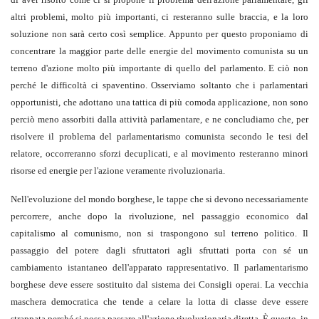
altri problemi, molto più importanti, ci resteranno sulle braccia, e la loro
soluzione non sarà certo così semplice. Appunto per questo proponiamo di
concentrare la maggior parte delle energie del movimento comunista su un
terreno d'azione molto più importante di quello del parlamento. E ciò non
perché le difficoltà ci spaventino. Osserviamo soltanto che i parlamentari
opportunisti, che adottano una tattica di più comoda applicazione, non sono
perciò meno assorbiti dalla attività parlamentare, e ne concludiamo che, per
risolvere il problema del parlamentarismo comunista secondo le tesi del
relatore, occorreranno sforzi decuplicati, e al movimento resteranno minori
risorse ed energie per l'azione veramente rivoluzionaria.
Nell'evoluzione del mondo borghese, le tappe che si devono necessariamente
percorrere, anche dopo la rivoluzione, nel passaggio economico dal
capitalismo al comunismo, non si traspongono sul terreno politico. Il
passaggio del potere dagli sfruttatori agli sfruttati porta con sé un
cambiamento istantaneo dell'apparato rappresentativo. Il parlamentarismo
borghese deve essere sostituito dal sistema dei Consigli operai. La vecchia
maschera democratica che tende a celare la lotta di classe deve essere
strappata perché si possa passare all'azione rivoluzionaria diretta. È questo, in