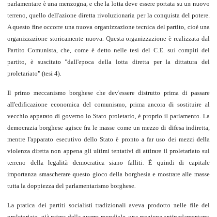
parlamentare è una menzogna, e che la lotta deve essere portata su un nuovo
terreno, quello dell'azione diretta rivoluzionaria per la conquista del potere.
A questo fine occorre una nuova organizzazione tecnica del partito, cioè una
organizzazione storicamente nuova. Questa organizzazione è realizzata dal
Partito Comunista, che, come è detto nelle tesi del C.E. sui compiti del
partito, è suscitato "dall'epoca della lotta diretta per la dittatura del
proletariato" (tesi 4).
Il primo meccanismo borghese che dev'essere distrutto prima di passare
all'edificazione economica del comunismo, prima ancora di sostituire al
vecchio apparato di governo lo Stato proletario, è proprio il parlamento. La
democrazia borghese agisce fra le masse come un mezzo di difesa indiretta,
mentre l'apparato esecutivo dello Stato è pronto a far uso dei mezzi della
violenza diretta non appena gli ultimi tentativi di attirare il proletariato sul
terreno della legalità democratica siano falliti. È quindi di capitale
importanza smascherare questo gioco della borghesia e mostrare alle masse
tutta la doppiezza del parlamentarismo borghese.
La pratica dei partiti socialisti tradizionali aveva prodotto nelle file del
proletariato, già prima della guerra mondiale, una reazione antiparlamentare: