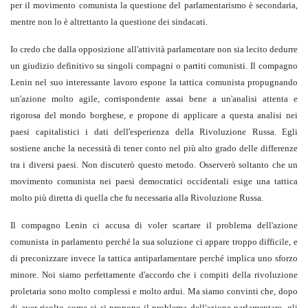
per il movimento comunista la questione del parlamentarismo è secondaria,
mentre non lo è altrettanto la questione dei sindacati.
Io credo che dalla opposizione all'attività parlamentare non sia lecito dedurre
un giudizio definitivo su singoli compagni o partiti comunisti. Il compagno
Lenin nel suo interessante lavoro espone la tattica comunista propugnando
un'azione molto agile, corrispondente assai bene a un'analisi attenta e
rigorosa del mondo borghese, e propone di applicare a questa analisi nei
paesi capitalistici i dati dell'esperienza della Rivoluzione Russa. Egli
sostiene anche la necessità di tener conto nel più alto grado delle differenze
tra i diversi paesi. Non discuterò questo metodo. Osserverò soltanto che un
movimento comunista nei paesi democratici occidentali esige una tattica
molto più diretta di quella che fu necessaria alla Rivoluzione Russa.
Il compagno Lenin ci accusa di voler scartare il problema dell'azione
comunista in parlamento perché la sua soluzione ci appare troppo difficile, e
di preconizzare invece la tattica antiparlamentare perché implica uno sforzo
minore. Noi siamo perfettamente d'accordo che i compiti della rivoluzione
proletaria sono molto complessi e molto ardui. Ma siamo convinti che, dopo
di aver risolto come ci si propone il problema dell'azione parlamentare, gli