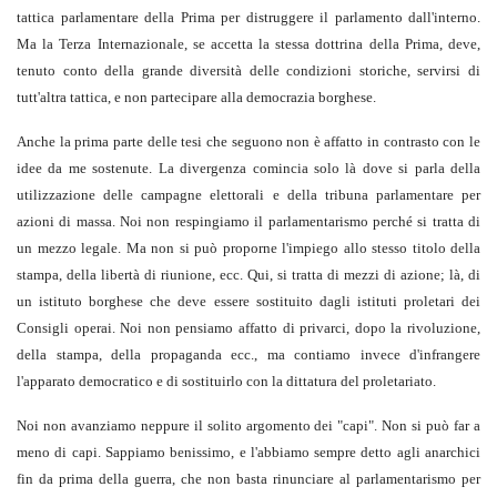
tattica parlamentare della Prima per distruggere il parlamento dall'interno.
Ma la Terza Internazionale, se accetta la stessa dottrina della Prima, deve,
tenuto conto della grande diversità delle condizioni storiche, servirsi di
tutt'altra tattica, e non partecipare alla democrazia borghese.
Anche la prima parte delle tesi che seguono non è affatto in contrasto con le
idee da me sostenute. La divergenza comincia solo là dove si parla della
utilizzazione delle campagne elettorali e della tribuna parlamentare per
azioni di massa. Noi non respingiamo il parlamentarismo perché si tratta di
un mezzo legale. Ma non si può proporne l'impiego allo stesso titolo della
stampa, della libertà di riunione, ecc. Qui, si tratta di mezzi di azione; là, di
un istituto borghese che deve essere sostituito dagli istituti proletari dei
Consigli operai. Noi non pensiamo affatto di privarci, dopo la rivoluzione,
della stampa, della propaganda ecc., ma contiamo invece d'infrangere
l'apparato democratico e di sostituirlo con la dittatura del proletariato.
Noi non avanziamo neppure il solito argomento dei "capi". Non si può far a
meno di capi. Sappiamo benissimo, e l'abbiamo sempre detto agli anarchici
fin da prima della guerra, che non basta rinunciare al parlamentarismo per