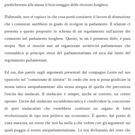
predicheremo alle masse il boicottaggio delle elezioni borghesi.
D'altronde, non si capisce in che cosa potrà consistere il lavoro di distruzione
che i comunisti sarebbero in grado di svolgere in parlamento. Il relatore ci
presenta a questo proposito lo schema di un regolamento sull'azione dei
comunisti nel parlamento borghese. Questo, se mi è permesso dirlo, è pura
utopia. Non si riuscirà mai ad organizzare un'attività parlamentare che
contraddica ai principii stessi del parlamentarismo ed esca dai limiti del
regolamento parlamentare.
Ed ora, due parole sugli argomenti presentati dal compagno Lenin nel suo
opuscolo sul "comunismo di sinistra". Io credo che non si possa giudicare la
nostra tattica antiparlamentare alla stessa stregua di quella che preconizza
l'uscita dai sindacati. Il sindacato è sempre, anche se corrotto, un centro
operaio. Uscire dal sindacato socialdemocratico è condividere la concezione
di quei sindacalisti che vorrebbero costituire un organo di lotta
rivoluzionaria di tipo non politico ma economico. È questo, dal punto di
vista marxista, un errore che non ha nulla a che vedere con gli argomenti sui
quali poggia il nostro antiparlamentarismo. Le tesi dichiarano del resto che