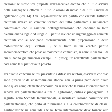
elezioni: le stesse tesi proposte dall'Esecutivo dicono che è utile servirsi
nelle campagne elettorali di tutte le azioni di massa e di tutti i mezzi di
agitazione (tesi 14). Ora l'organizzazione del partito che esercita l'attività
elettorale riveste un carattere tecnico del tutto particolare e nettamente
contrastante con il carattere dell'organizzazione che conduce la lotta
rivoluzionaria legale ed illegale. Il partito diviene un ingranaggio di comitati
elettorali che si occupano esclusivamente della preparazione e della
mobilitazione degli elettori. E, se si tratta di un vecchio partito
socialdemocratico che passa al movimento comunista, si corre il rischio – di
cui si hanno già numerosi esempi – di proseguire nell'attività parlamentare
così come la si praticava in passato.
Per quanto concerne le tesi presentate e difese dai relatori, osserverò che esse
sono precedute da un'introduzione storica, con la prima parte della quale
sono quasi completamente d'accordo. Vi si dice che la Prima Internazionale si
serviva del parlamentarismo a fini di agitazione, critica e propaganda. In
seguito, nella Seconda Internazionale, si manifestò l'azione corruttrice del
parlamentarismo, che portò al riformismo e alla collaborazione di classe.
L'introduzione ne conclude che la Terza Internazionale deve tornare alla