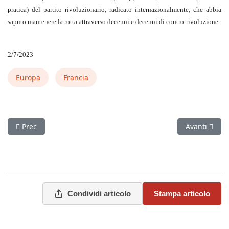
pratica) del partito rivoluzionario, radicato internazionalmente, che abbia
saputo mantenere la rotta attraverso decenni e decenni di contro-rivoluzione.
2/7/2023
Europa
Francia
Articolo precedente: Cile 1973
Articolo succ
Prec
Avanti
Condividi articolo
Stampa articolo