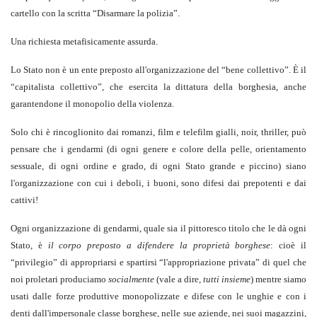
cartello con la scritta “Disarmare la polizia”.
Una richiesta metafisicamente assurda.
Lo Stato non è un ente preposto all'organizzazione del “bene collettivo”. È il
“capitalista collettivo”, che esercita la dittatura della borghesia, anche
garantendone il monopolio della violenza.
Solo chi è rincoglionito dai romanzi, film e telefilm gialli, noir, thriller, può
pensare che i gendarmi (di ogni genere e colore della pelle, orientamento
sessuale, di ogni ordine e grado, di ogni Stato grande e piccino) siano
l'organizzazione con cui i deboli, i buoni, sono difesi dai prepotenti e dai
cattivi!
Ogni organizzazione di gendarmi, quale sia il pittoresco titolo che le dà ogni
Stato, è
il corpo preposto a difendere la proprietà borghese
: cioè il
“privilegio” di appropriarsi e spartirsi “l'appropriazione privata” di quel che
noi proletari produciamo
socialmente
(vale a dire,
tutti insieme
) mentre siamo
usati dalle forze produttive monopolizzate e difese con le unghie e con i
denti dall'impersonale classe borghese, nelle sue aziende, nei suoi magazzini,