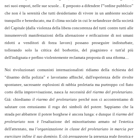
nei suoi empori, nelle sue scuole... E preposto a difendere l'“ordine pubblico”
che non è la serenità che tutti desideriamo di vivere in un ambiente sociale
tranquillo e beneducato, ma il clima sociale in cui le nefandezze della società
del Capitale (dalla violenza della libera concorrenza del tutti contro tutti alle
innumerevoli manifestazioni della alienazione e reificazione di noi umani
ridotti a venditori di forza lavoro) possano proseguire indisturbate,
tollerando solo la critica del borbottio, del piagnisteo e tutt'al più
dell'indignata e perfino violentemente reclamata proposta di una riforma....
Noi rivoluzionari comunisti internazionalisti ridiamo della richiesta del
“disarmo della polizia” e lavoriamo affinché, dall'esperienza delle rivolte
spontanee, sacrosante esplosioni di rabbia proletaria ma purtroppo col fiato
corto della improvvisazione, nasca
la necessità del riarmo del proletariato
.
Già: chiediamo
il riarmo del proletariato
perché non ci accontentiamo di
salutare con entusiasmo il rogo dei simboli del potere. Sappiamo che la
strada per abbattere il potere borghese è ancora lunga: e dunque il
riarmo del
proletariato
non è l'esaltazione del minoritarismo armato né l'estetica
dell'attentato, ma
l’organizzazione in classe del proletariato in marcia per
esercitare infine il suo dominio
. E ciò
presuppone
la presenza reale (teorica e