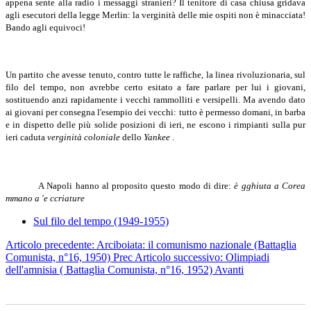
appena sente alla radio i messaggi stranieri? Il tenitore di casa chiusa gridava
agli esecutori della legge Merlin: la verginità delle mie ospiti non è minacciata!
Bando agli equivoci!
Un partito che avesse tenuto, contro tutte le raffiche, la linea rivoluzionaria, sul
filo del tempo, non avrebbe certo esitato a fare parlare per lui i giovani,
sostituendo anzi rapidamente i vecchi rammolliti e versipelli. Ma avendo dato
ai giovani per consegna l'esempio dei vecchi: tutto è permesso domani, in barba
e in dispetto delle più solide posizioni di ieri, ne escono i rimpianti sulla pur
ieri caduta
verginità coloniale
dello
Yankee
.
A Napoli hanno al proposito questo modo di dire:
è gghiuta a Corea
mmano a 'e ccriature
Sul filo del tempo (1949-1955)
Articolo precedente: Arciboiata: il comunismo nazionale (Battaglia
Comunista, n°16, 1950)
Prec
Articolo successivo: Olimpiadi
dell'amnisia ( Battaglia Comunista, n°16, 1952)
Avanti