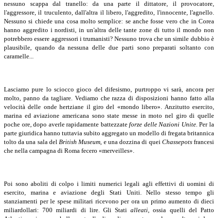
nessuno scappa dal tranello: da una parte il dittatore, il provocatore,
l'aggressore, il truculento, dall'altra il libero, l'aggredito, l'innocente, l'agnello.
Nessuno si chiede una cosa molto semplice: se anche fosse vero che in Corea
hanno aggredito i nordisti, in un'altra delle tante zone di tutto il mondo non
potrebbero essere aggressori i trumanisti? Nessuno trova che un simile dubbio è
plausibile, quando da nessuna delle due parti sono preparati soltanto con
caramelle...
Lasciamo pure lo sciocco gioco del difesismo, purtroppo vi sarà, ancora per
molto, panno da tagliare. Vediamo che razza di disposizioni hanno fatto alla
velocità delle onde hertziane il giro del «mondo libero». Anzitutto esercito,
marina ed aviazione americana sono state messe in moto nel giro di quelle
poche ore, dopo averle rapidamente battezzate
forze delle Nazioni Unite.
Per la
parte giuridica hanno tuttavia subito aggregato un modello di fregata britannica
tolto da una sala del
British Museum
, e una dozzina di quei
Chassepots
francesi
che nella campagna di Roma fecero «merveilles».
Poi sono aboliti di colpo i limiti numerici legali agli effettivi di uomini di
esercito, marina e aviazione degli Stati Uniti. Nello stesso tempo gli
stanziamenti per le spese militari ricevono per ora un primo aumento di dieci
miliardollari: 700 miliardi di lire.
Gli Stati
alleati
, ossia quelli del Patto