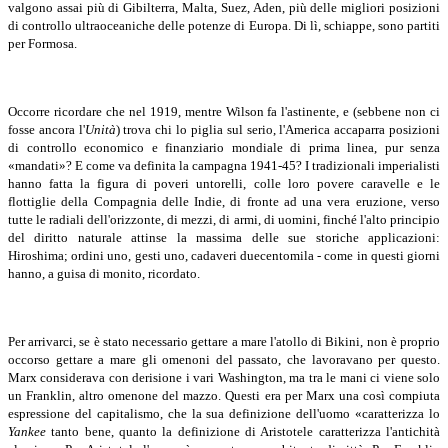
valgono assai più di Gibilterra, Malta, Suez, Aden, più delle migliori posizioni
di controllo ultraoceaniche delle potenze di Europa. Di lì, schiappe, sono partiti
per Formosa.
Occorre ricordare che nel 1919, mentre Wilson fa l'astinente, e (sebbene non ci
fosse ancora l'
Unità
) trova chi lo piglia sul serio, l'America accaparra posizioni
di controllo economico e finanziario mondiale di prima linea, pur senza
«mandati»? E come va definita la campagna 1941-45? I tradizionali imperialisti
hanno fatta la figura di poveri untorelli, colle loro povere caravelle e le
flottiglie della Compagnia delle Indie, di fronte ad una vera eruzione, verso
tutte le radiali dell'orizzonte, di mezzi, di armi, di uomini, finché l'alto principio
del diritto naturale attinse la massima delle sue storiche applicazioni:
Hiroshima; ordini uno, gesti uno, cadaveri duecentomila - come in questi giorni
hanno, a guisa di monito, ricordato.
Per arrivarci, se è stato necessario gettare a mare l'atollo di Bikini, non è proprio
occorso gettare a mare gli omenoni del passato, che lavoravano per questo.
Marx considerava con derisione i vari Washington, ma tra le mani ci viene solo
un Franklin, altro omenone del mazzo. Questi era per Marx una così compiuta
espressione del capitalismo, che la sua definizione dell'uomo «caratterizza lo
Yankee
tanto bene, quanto la definizione di Aristotele caratterizza l'antichità