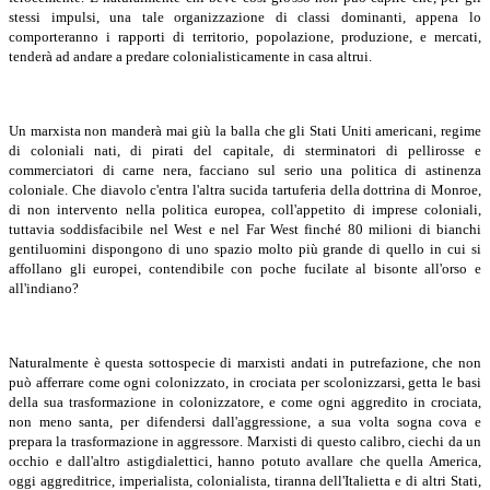
stessi impulsi, una tale organizzazione di classi dominanti, appena lo
comporteranno i rapporti di territorio, popolazione, produzione, e mercati,
tenderà ad andare a predare colonialisticamente in casa altrui.
Un marxista non manderà mai giù la balla che gli Stati Uniti americani, regime
di coloniali nati, di pirati del capitale, di sterminatori di pellirosse e
commerciatori di carne nera, facciano sul serio una politica di astinenza
coloniale. Che diavolo c'entra l'altra sucida tartuferia della dottrina di Monroe,
di non intervento nella politica europea, coll'appetito di imprese coloniali,
tuttavia soddisfacibile nel West e nel Far West finché 80 milioni di bianchi
gentiluomini dispongono di uno spazio molto più grande di quello in cui si
affollano gli europei, contendibile con poche fucilate al bisonte all'orso e
all'indiano?
Naturalmente è questa sottospecie di marxisti andati in putrefazione, che non
può afferrare come ogni colonizzato, in crociata per scolonizzarsi, getta le basi
della sua trasformazione in colonizzatore, e come ogni aggredito in crociata,
non meno santa, per difendersi dall'aggressione, a sua volta sogna cova e
prepara la trasformazione in aggressore.
Marxisti di questo calibro, ciechi da un
occhio e dall'altro astigdialettici, hanno potuto avallare che quella America,
oggi aggreditrice, imperialista, colonialista, tiranna dell'Italietta e di altri Stati,