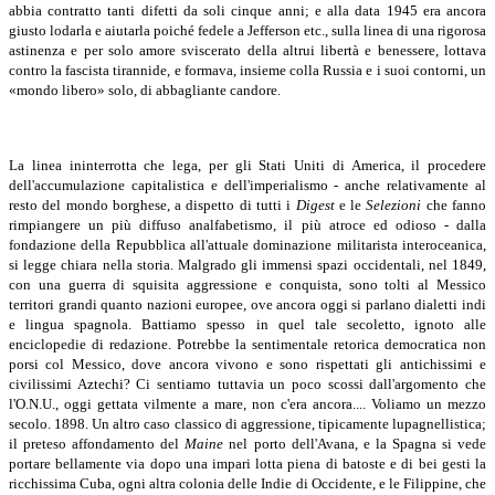
abbia contratto tanti difetti da soli cinque anni; e alla data 1945 era ancora
giusto lodarla e aiutarla poiché fedele a Jefferson etc., sulla linea di una rigorosa
astinenza e per solo amore sviscerato della altrui libertà e benessere, lottava
contro la fascista tirannide, e formava, insieme colla Russia e i suoi contorni, un
«mondo libero» solo, di abbagliante candore.
La linea ininterrotta che lega, per gli Stati Uniti di America, il procedere
dell'accumulazione capitalistica e dell'imperialismo - anche relativamente al
resto del mondo borghese, a dispetto di tutti i
Digest
e le
Selezioni
che fanno
rimpiangere un più diffuso analfabetismo, il più atroce ed odioso - dalla
fondazione della Repubblica all'attuale dominazione militarista interoceanica,
si legge chiara nella storia. Malgrado gli immensi spazi occidentali, nel 1849,
con una guerra di squisita aggressione e conquista, sono tolti al Messico
territori grandi quanto nazioni europee, ove ancora oggi si parlano dialetti indi
e lingua spagnola. Battiamo spesso in quel tale secoletto, ignoto alle
enciclopedie di redazione. Potrebbe la sentimentale retorica democratica non
porsi col Messico, dove ancora vivono e sono rispettati gli antichissimi e
civilissimi Aztechi? Ci sentiamo tuttavia un poco scossi dall'argomento che
l'O.N.U., oggi gettata vilmente a mare, non c'era ancora.... Voliamo un mezzo
secolo. 1898. Un altro caso classico di aggressione, tipicamente lupagnellistica;
il preteso affondamento del
Maine
nel porto dell'Avana, e la Spagna si vede
portare bellamente via dopo una impari lotta piena di batoste e di bei gesti la
ricchissima Cuba, ogni altra colonia delle Indie di Occidente, e le Filippine, che