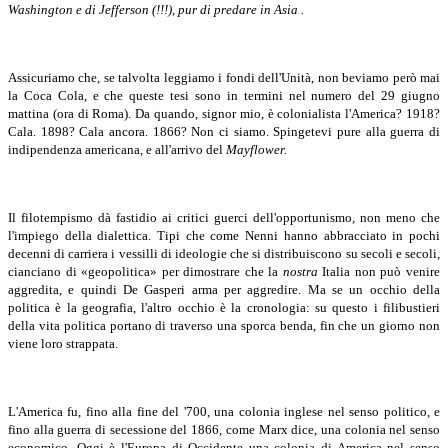
Washington e di Jefferson (!!!), pur di predare in Asia .
Assicuriamo che, se talvolta leggiamo i fondi dell'Unità, non beviamo però mai
la Coca Cola, e che queste tesi sono in termini nel numero del 29 giugno
mattina (ora di Roma).
Da quando, signor mio, è colonialista l'America? 1918?
Cala. 1898? Cala ancora. 1866? Non ci siamo. Spingetevi pure alla guerra di
indipendenza americana, e all'arrivo del
Mayflower.
Il filotempismo dà fastidio ai critici guerci dell'opportunismo, non meno che
l'impiego della dialettica. Tipi che come Nenni hanno abbracciato in pochi
decenni di carriera i vessilli di ideologie che si distribuiscono su secoli e secoli,
cianciano di «geopolitica» per dimostrare che la
nostra
Italia non può venire
aggredita, e quindi De Gasperi arma per aggredire. Ma se un occhio della
politica è la geografia, l'altro occhio è la cronologia: su questo i filibustieri
della vita politica portano di traverso una sporca benda, fin che un giorno non
viene loro strappata.
L'America fu, fino alla fine del '700, una colonia inglese nel senso politico, e
fino alla guerra di secessione del 1866, come Marx dice, una colonia nel senso
economico. Oggi è l'Europa di Occidente una colonia di America nel senso