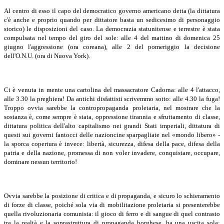
Al centro di esso il capo del democratico governo americano detta (la dittatura
c'è anche e proprio quando per dittatore basta un sedicesimo di personaggio
storico) le disposizioni del caso. La democrazia statunitense e terrestre è stata
compulsata nel tempo del giro del sole: alle 4 del mattino di domenica 25
giugno l'aggressione (ora coreana), alle 2 del pomeriggio la decisione
dell'O.N.U. (ora di Nuova York).
Ci è venuta in mente una cartolina del massacratore Cadorna: alle 4 l'attacco,
alle 3.30 la preghiera! Da antichi disfattisti scrivemmo sotto: alle 4.30 la fuga!
Troppo ovvia sarebbe la contropropaganda proletaria, nel mostrare che la
sostanza è, come sempre è stata, oppressione tirannia e sfruttamento di classe,
dittatura politica dell'alto capitalismo nei grandi Stati imperiali, dittatura di
questi sui governi fantocci delle nazioncine sparpagliate nel «mondo libero» -
la sporca copertura è invece: libertà, sicurezza, difesa della pace, difesa della
patria e della nazione, promessa di non voler invadere, conquistare, occupare,
dominare nessun territorio!
Ovvia sarebbe la posizione di critica e di propaganda, e sicuro lo schieramento
di forze di classe, poiché sola via di mobilitazione proletaria si presenterebbe
quella rivoluzionaria comunista: il gioco di ferro e di sangue di quel contrasto
tra la realtà e la soprastruttura di propaganda borghese, ha una uscita sola: