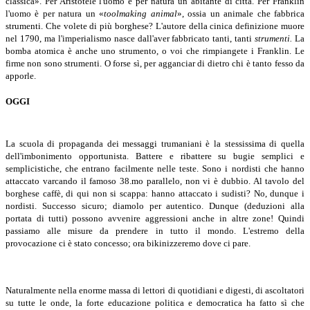
classica». Per Aristotele l'uomo è per natura un abitante di città. Per Franklin
l'uomo è per natura un «
toolmaking animal
», ossia un animale che fabbrica
strumenti. Che volete di più borghese? L'autore della cinica definizione muore
nel 1790, ma l'imperialismo nasce dall'aver fabbricato tanti, tanti
strumenti.
La
bomba atomica è anche uno strumento, o voi che rimpiangete i Franklin. Le
firme non sono strumenti. O forse sì, per agganciar di dietro chi è tanto fesso da
apporle.
OGGI
La scuola di propaganda dei messaggi trumaniani è la stessissima di quella
dell'imbonimento opportunista. Battere e ribattere su bugie semplici e
semplicistiche, che entrano facilmente nelle teste. Sono i nordisti che hanno
attaccato varcando il famoso 38.mo parallelo, non vi è dubbio. Al tavolo del
borghese caffè, di qui non si scappa: hanno attaccato i sudisti? No, dunque i
nordisti. Successo sicuro; diamolo per autentico. Dunque (deduzioni alla
portata di tutti) possono avvenire aggressioni anche in altre zone! Quindi
passiamo alle misure da prendere in tutto il mondo. L'estremo della
provocazione ci è stato concesso; ora bikinizzeremo dove ci pare.
Naturalmente nella enorme massa di lettori di quotidiani e digesti, di ascoltatori
su tutte le onde, la forte educazione politica e democratica ha fatto sì che