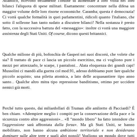
Atlantico, ricevono bellamente l'ordine di aumentare a loro volta nei loro
bilanci l'aliquota di spese militari. Esattamente: concentrare nella difesa un
maggior volume delle loro risorse economiche. Caramba; questa è democrazia!
Ci vorrà qualche formalità in quei parlamentini, ridicoli quanto l'italiano, che
sotto il solleone han tanto sudato a discutere bilanci! Nella sostanza è presto
fatto, con la successiva battuta del «messaggio»: inoltre ci vorrà una maggiore
assistenza
degli Stati Uniti.
Of course
, dicono questi britannici.
Qualche milione di più, bofonchia de Gasperi nei suoi discorsi, che volete che
sia? Il trattato di pace ci lascia un piccolo esercitino, ma ci vogliono pure i
mezzi per attrezzarlo, le scarpe, i pantaloni... Alata eloquenza dei grandi capi!
Mussolini ci mandò alla guerra col mod.91, adesso dobbiamo pure fare qualche
piccolo acquisto; una piletta atomica, a lato delle acquasantiere tipo anno
santo... Qualche altro mitra tipo repressione banditismo, ottimo per uccidere
nemici già morti.
Perché tutto questo, dai miliardollari di Truman alle amlirette di Pacciardi? È
ben chiaro. «Adempiere meglio i compiti per la conservazione della pace e la
sicurezza contro altre aggressioni»... «Il “mondo libero” ha fatto intendere che
l'
aggressione
sarà affrontata
dalla forza
». Ma gli Stati Uniti, se hanno
mobilitato, non hanno alcuna
ambizione territoriale
e
non desiderano
dominare
sulle altre terre e sugli altri popoli! Vogliono un mondo dove tutti