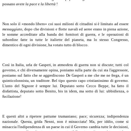
possano avere
la pace
e
la libertà
!
Non solo il «mondo libero» coi suoi milioni di cittadini si è limitato ad essere
messaggiato
, dopo che divisioni e flotte navali ed aeree erano in piena azione,
le somme accreditate alla banda dei fornitori di guerra, e le operazioni di
subordine fatte in tutte le italiette del pianeta, ma lo stesso Congresso,
dimentico di ogni divisione, ha votato tutto di blocco.
Così in Italia, urla de Gasperi, in atmosfera di guerra non si discute; tutti col
governo, e chi diversamente opina, poniamo sulla parte da cui sta l'aggressore,
poniamo sul fatto che se aggrediscono De Gasperi a me che me ne frega, è un
quinticolonnista, un traditore. Bel tipo questo capo cristianissimo di governo.
L'unto del Signore è sempre lui. Deputato sotto Cecco Beppe, ha fatto il
disfattista, deputato sotto Benito, bis in idem, ma sotto di lui: ubbidienza, o
fucilazione!
E questi altri a ripetere pattume trumaniano; pace; sicurezza; indipendenza
nazionale. Questa, grida Nenni, non è minacciata! Ma, per iddio, come si
minaccia l'indipendenza di un paese in cui il Governo cambia tutte le decisioni,