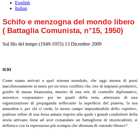
English
Italian
Schifo e menzogna del mondo libero
( Battaglia Comunista, n°15, 1950)
Sul filo del tempo (1949-1955)
13 Dicembre 2009
IERI
Come siamo arrivati a quel sistema mondiale, che oggi mostra di porsi
macchinosamente in moto per un terzo conflitto che, irto di impianti produttivi,
gonfio di massa finanziaria, munito di una rete di controllo diplomatico,
autentico «soprastato» per tre quarti della terra, attrezzato di una
organizzazione di propaganda soffocante la superficie del pianeta, la sua
atmosfera e, per chi ci crede, lo stesso campo imponderabile dello «spirito»,
padrone infine di una forza armata rispetto alla quale i grandi condottieri della
storia arrivano forse ad aver comandato un battaglione di stuzzicadenti, si
definisce con la espressione più scempia che sfrontata di «mondo libero»?