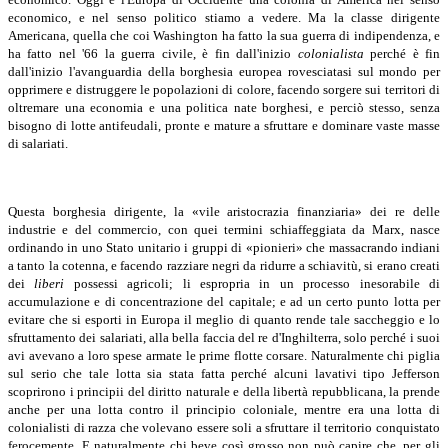
economico, e nel senso politico stiamo a vedere.
Ma la classe dirigente
Americana, quella che coi Washington ha fatto la sua guerra di indipendenza, e
ha fatto nel '66 la guerra civile, è fin dall'inizio
colonialista
perché è fin
dall'inizio l'avanguardia della borghesia europea rovesciatasi sul mondo per
opprimere e distruggere le popolazioni di colore, facendo sorgere sui territori di
oltremare una economia e una politica nate borghesi, e perciò stesso, senza
bisogno di lotte antifeudali, pronte e mature a sfruttare e dominare vaste masse
di salariati.
Questa borghesia dirigente, la «vile aristocrazia finanziaria» dei re delle
industrie e del commercio, con quei termini schiaffeggiata da Marx, nasce
ordinando in uno Stato unitario i gruppi di «pionieri» che massacrando indiani
a tanto la cotenna, e facendo razziare negri da ridurre a schiavitù, si erano creati
dei
liberi
possessi agricoli; li espropria in un processo inesorabile di
accumulazione e di concentrazione del capitale; e ad un certo punto lotta per
evitare che si esporti in Europa il meglio di quanto rende tale saccheggio e lo
sfruttamento dei salariati, alla bella faccia del re d'Inghilterra, solo perché i suoi
avi avevano a loro spese armate le prime flotte corsare. Naturalmente chi piglia
sul serio che tale lotta sia stata fatta perché alcuni lavativi tipo Jefferson
scoprirono i principii del diritto naturale e della libertà repubblicana, la prende
anche per una lotta contro il principio coloniale, mentre era una lotta di
colonialisti di razza che volevano essere soli a sfruttare il territorio conquistato
ferocemente. E naturalmente chi beve così grosso non può capire che, per gli