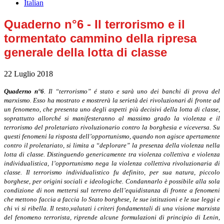
Italian
Quaderno n°6 - Il terrorismo e il
tormentato cammino della ripresa
generale della lotta di classe
22 Luglio 2018
Quaderno n°6
.
Il “terrorismo” é stato e sarà uno dei banchi di prova del
marxismo. Esso ha mostrato e mostrerà la serietà dei rivoluzionari di fronte ad
un fenomeno, che presenta uno degli aspetti più decisivi della lotta di classe,
soprattutto allorché si manifesteranno al massimo grado la violenza e il
terrorismo del
proletariato rivoluzionario
contro la borghesia e viceversa. Su
questi fenomeni la risposta dell’opportunismo, quando non agisce apertamente
contro il proletariato, si limita a “deplorare” la presenza della violenza nella
lotta di classe. Distinguendo genericamente tra violenza collettiva e violenza
individualistica, l’opportunismo nega la violenza collettiva rivoluzionaria di
classe. Il terrorismo individualistico fu definito, per sua natura, piccolo
borghese, per origini sociali e ideologiche. Condannarlo è possibile alla sola
condizione di non mettersi sul terreno dell’equidistanza di fronte a fenomeni
che mettono faccia a faccia lo Stato borghese, le sue istituzioni e le sue leggi e
chi vi si ribella. I
l testo,v
alutati i criteri fondamentali di una visione marxista
del fenomeno terrorista, riprende alcune formulazioni di principio di Lenin,