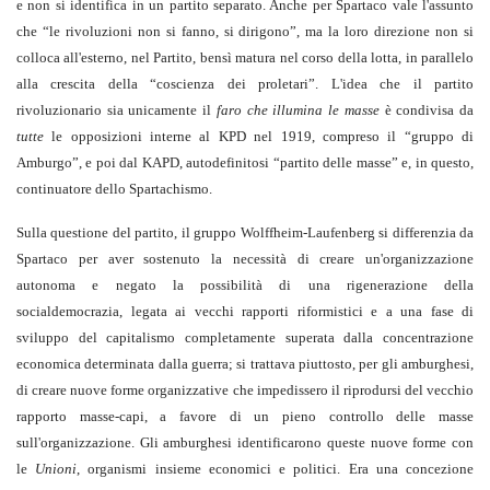
e non si identifica in un partito separato. Anche per Spartaco vale l'assunto
che “le rivoluzioni non si fanno, si dirigono”, ma la loro direzione non si
colloca all'esterno, nel Partito, bensì matura nel corso della lotta, in parallelo
alla crescita della “coscienza dei proletari”. L'idea che il partito
rivoluzionario sia unicamente il
faro che illumina le masse
è condivisa da
tutte
le opposizioni interne al KPD nel 1919, compreso il “gruppo di
Amburgo”, e poi dal KAPD, autodefinitosi “partito delle masse” e, in questo,
continuatore dello Spartachismo.
Sulla questione del partito, il gruppo Wolffheim-Laufenberg si differenzia da
Spartaco per aver sostenuto la necessità di creare un'organizzazione
autonoma e negato la possibilità di una rigenerazione della
socialdemocrazia, legata ai vecchi rapporti riformistici e a una fase di
sviluppo del capitalismo completamente superata dalla concentrazione
economica determinata dalla guerra; si trattava piuttosto, per gli amburghesi,
di creare nuove forme organizzative che impedissero il riprodursi del vecchio
rapporto masse-capi, a favore di un pieno controllo delle masse
sull'organizzazione. Gli amburghesi identificarono queste nuove forme con
le
Unioni
, organismi insieme economici e politici. Era una concezione