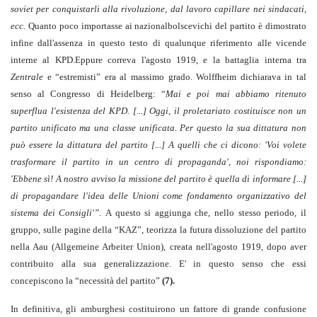
soviet per conquistarli alla rivoluzione, dal lavoro capillare nei sindacati,
ecc.
Quanto poco importasse ai nazionalbolscevichi del partito è dimostrato
infine dall'assenza in questo testo di qualunque riferimento alle vicende
interne al KPD.Eppure correva l'agosto 1919, e la battaglia interna tra
Zentrale
e “estremisti” era al massimo grado. Wolffheim dichiarava in tal
senso al Congresso di Heidelberg: “
Mai e poi mai abbiamo ritenuto
superflua l'esistenza del KPD. [...] Oggi, il proletariato costituisce non un
partito unificato ma una classe unificata. Per questo la sua dittatura non
può essere la dittatura del partito [...] A quelli che ci dicono: 'Voi volete
trasformare il partito in un centro di propaganda', noi rispondiamo:
'Ebbene sì! A nostro avviso la missione del partito è quella di informare [...]
di propagandare l'idea delle Unioni come fondamento organizzativo del
sistema dei Consigli'”.
A questo si aggiunga che, nello stesso periodo, il
gruppo, sulle pagine della “KAZ”, teorizza la futura dissoluzione del partito
nella Aau (Allgemeine Arbeiter Union), creata nell'agosto 1919, dopo aver
contribuito alla sua generalizzazione. E' in questo senso che essi
concepiscono la “necessità del partito”
(7).
In definitiva, gli amburghesi costituirono un fattore di grande confusione