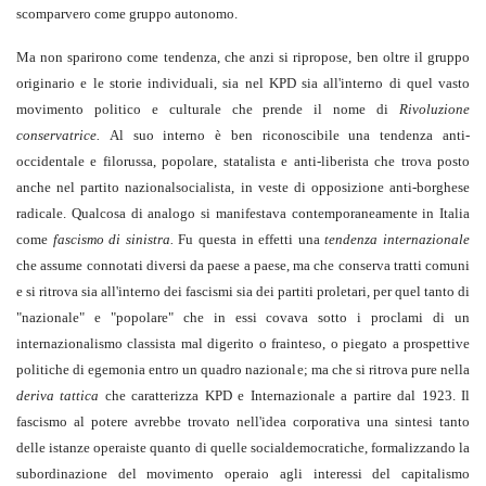
scomparvero come gruppo autonomo.
Ma non sparirono come tendenza, che anzi si ripropose, ben oltre il gruppo
originario e le storie individuali, sia nel KPD sia all'interno di quel vasto
movimento politico e culturale che prende il nome di
Rivoluzione
conservatrice.
Al suo interno è ben riconoscibile una tendenza anti-
occidentale e filorussa, popolare, statalista e anti-liberista che trova posto
anche nel partito nazionalsocialista, in veste di opposizione anti-borghese
radicale. Qualcosa di analogo si manifestava contemporaneamente in Italia
come
fascismo di sinistra.
Fu questa in effetti una
tendenza internazionale
che assume connotati diversi da paese a paese, ma che conserva tratti comuni
e si ritrova sia all'interno dei fascismi sia dei partiti proletari, per quel tanto di
"nazionale" e "popolare" che in essi covava sotto i proclami di un
internazionalismo classista mal digerito o frainteso, o piegato a prospettive
politiche di egemonia entro un quadro nazionale; ma che si ritrova pure nella
deriva tattica
che caratterizza KPD e Internazionale a partire dal 1923. Il
fascismo al potere avrebbe trovato nell'idea corporativa una sintesi tanto
delle istanze operaiste quanto di quelle socialdemocratiche, formalizzando la
subordinazione del movimento operaio agli interessi del capitalismo