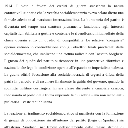
1914. Il voto a favore dei crediti di guerra smaschera la natura
controrivoluzionaria che la vecchia socialdemocrazia aveva celato dietro una
formale adesione al marxismo internazionalista. La burocrazia del partito è
diventata nel tempo una struttura pienamente funzionale agli interessi
capitalistici, abilitata a gestire e contenere le rivendicazioni immediate della
classe operaia entro un quadro di compatibilità. Le relative "conquiste"
operaie entrano in contraddizione con gli obiettivi finali proclamati dalla
socialdemocrazia, che implicano una rottura radicale con l'assetto borghese.
Il grosso dei quadri del partito si riconosce in una prospettiva riformista e
nazionale che lega la condizione operaia all'espansione imperialista tedesca.
La guerra offrirà l'occasione alla socialdemocrazia di ergersi a difesa della
patria in pericolo e di assumere finalmente la guida del governo, quando la
sconfitta militare costringerà l'intera classe dirigente a cambiare casacca,
indossando al posto della livrea imperiale la più sobria – ma non meno anti-
proletaria – veste repubblicana.
La reazione al tradimento socialdemocratico si manifesta con la formazione
di gruppi di opposizione sia all'interno del partito (Lega di Spartaco) sia
all'esterno. Spartaco, per timore dell'isolamento dalle masse, decide di