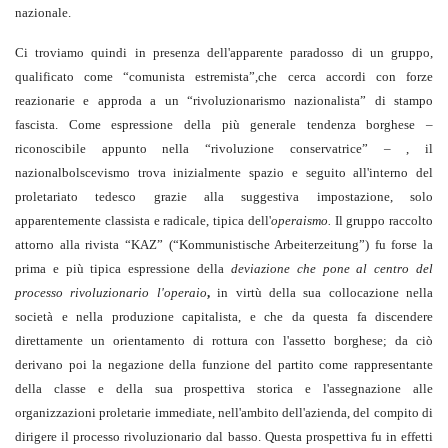
nazionale.
Ci troviamo quindi in presenza dell'apparente paradosso di un gruppo,
qualificato come “comunista estremista”,che cerca accordi con forze
reazionarie e approda a un “rivoluzionarismo nazionalista” di stampo
fascista. Come espressione della più generale tendenza borghese –
riconoscibile appunto nella “rivoluzione conservatrice” – , il
nazionalbolscevismo trova inizialmente spazio e seguito all'interno del
proletariato tedesco grazie alla suggestiva impostazione, solo
apparentemente classista e radicale, tipica dell'
operaismo.
Il gruppo raccolto
attorno alla rivista “KAZ” (“Kommunistische Arbeiterzeitung”) fu forse la
prima e più tipica espressione della
deviazione che pone al centro del
processo rivoluzionario l'operaio
,
in virtù della sua collocazione nella
società e nella produzione capitalista, e che da questa fa discendere
direttamente un orientamento di rottura con l'assetto borghese; da ciò
derivano poi la negazione della funzione del partito come rappresentante
della classe e della sua prospettiva storica e l'assegnazione alle
organizzazioni proletarie immediate, nell'ambito dell'azienda, del compito di
dirigere il processo rivoluzionario dal basso. Questa prospettiva fu in effetti