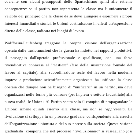
coerente con alcuni presupposti dello Spartachismo spinti alle estreme
conseguenze: se il partito non rappresenta la classe ma è unicamente il
veicolo del principio che la classe da sé deve giungere a esprimere i propri
interessi immediati e storici, le Unioni costituiscono in effetti un'espressione
diretta della classe, radicata nei luoghi di lavoro.
Wolffheim-Laufenberg traggono la propria visione dell'organizzazione
operaia dalle trasformazioni che la guerra ha indotto nei rapporti produttivi:
il passaggio dall'operaio professionale e qualificato, con una forza
rivendicativa connessa al “mestiere” (fase della sussunzione formale del
lavoro al capitale), alla subordinazione reale del lavoro nella moderna
impresa a produzione scientificamente organizzata ha unificato la classe
operaia che dunque non ha bisogno di “unificarsi” in un partito, ma deve
organizzarsi nelle forme più consone (per impresa e settore industriale) alla
nuova realtà: le Unioni. Al Partito spetta solo il compito di propagandare le
Unioni: rimane quindi
esterno
alla classe, ma
non la rappresenta
. La
rivoluzione si sviluppa in un processo graduale, corrispondente alla crescita
dell'organizzazione unionista e del suo potere sulla società. Questa visione
gradualista comporta che nel processo “rivoluzionario” si susseguano
fasi