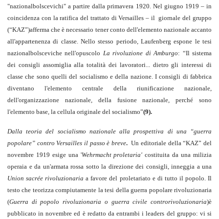
"nazionalbolscevichi" a partire dalla primavera 1920. Nel giugno 1919 – in
coincidenza con la ratifica del trattato di Versailles – il giornale del gruppo
(“KAZ”)afferma che è necessario tener conto dell'elemento nazionale accanto
all'appartenenza di classe. Nello stesso periodo, Laufenberg espone le tesi
nazionalbolsceviche nell'opuscolo
La rivoluzione di Amburgo
: “Il sistema
dei consigli assomiglia alla totalità dei lavoratori... dietro gli interessi di
classe che sono quelli del socialismo e della nazione. I consigli di fabbrica
diventano l'elemento centrale della riunificazione nazionale,
dell'organizzazione nazionale, della fusione nazionale, perché sono
l'elemento base, la cellula originale del socialismo”
(9).
Dalla teoria del socialismo nazionale alla prospettiva di una “guerra
popolare” contro Versailles il passo è breve
.
Un editoriale della “KAZ” del
novembre 1919 esige una '
Wehrmacht proletaria'
costituita da una milizia
operaia e da un'armata rossa sotto la direzione dei consigli, inneggia a una
Union sacrée rivoluzionaria
a favore del proletariato e di tutto il popolo. Il
testo che teorizza compiutamente la tesi della guerra popolare rivoluzionaria
(
Guerra di popolo rivoluzionaria o guerra civile controrivoluzionaria
)è
pubblicato in novembre ed è redatto da entrambi i leaders del gruppo: vi si