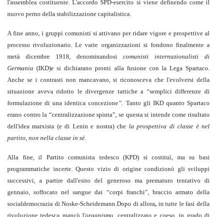
l'assemblea costituente. L'accordo SPD-esercito si viene definendo come il
nuovo perno della stabilizzazione capitalistica.
A fine anno, i gruppi comunisti si attivano per ridare vigore e prospettive al
processo rivoluzionario. Le varie organizzazioni si fondono finalmente a
metà dicembre 1918, denominandosi
comunisti internazionalisti di
Germania
(IKD)e si dichiarano pronti alla fusione con la Lega Spartaco.
Anche se i contrasti non mancavano, si riconosceva che l'evolversi della
situazione aveva ridotto le divergenze tattiche a “semplici differenze di
formulazione di una identica concezione
”.
Tanto gli IKD quanto Spartaco
erano contro la “centralizzazione spinta”, se questa si intende come risultato
dell'idea marxista (e di Lenin e nostra) che
la prospettiva di classe è nel
partito, non nella classe in sé.
Alla fine, il Partito comunista tedesco (KPD) si costituì, ma su basi
programmatiche incerte. Questo vizio di origine condizionò gli sviluppi
successivi, a partire dall'esito del generoso ma prematuro tentativo di
gennaio, soffocato nel sangue dai “corpi franchi”, braccio armato della
socialdemocrazia di Noske-Scheidemann.Dopo di allora
,
in tutte le fasi della
rivoluzione tedesca mancò l'
organismo
, centralizzato e coeso, in grado di