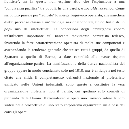
frontiere", ma in questo non esprime altro che l'aspirazione a una
"convivenza pacifica" tra popoli. In una parola, è
socialdemocratico.
Come
sia potuto passare per "radicale" lo spiega l'equivoco operaista, che maschera
dietro parvenze classiste un'ideologia nazionalpopolare, tipico frutto di un
populismo
da intellettuali. Le concezioni degli amburghesi ebbero
un'influenza importante sul nascente movimento comunista tedesco,
favorendo la forte caratterizzazione operaista di molte sue componenti e
assecondando la tendenza generale che unisce tutti i gruppi, da quello di
Spartaco a quello di Brema, a dare centralità alle masse rispetto
all'organizzazione-partito. La manifestazione della deriva nazionalista del
gruppo appare in modo conclamato solo nel 1919, ma è anticipata nel testo
citato che affida il completamento dell'unità nazionale al proletariato
unificato nelle Unioni industriali: sono queste a costituire la vera
organizzazione proletaria, non il partito, cui spettano solo compiti di
propanda delle Unioni. Nazionalismo e operaismo trovano infine la loro
sintesi nella prospettiva di uno stato corporativo organizzato sulla base dei
consigli operai.