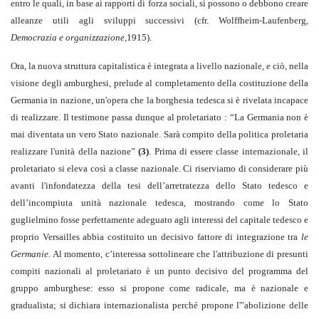
entro le quali, in base ai rapporti di forza sociali, si possono o debbono creare
alleanze utili agli sviluppi successivi (cfr. Wolffheim-Laufenberg,
Democrazia e organizzazione,
1915).
Ora, la nuova struttura capitalistica è integrata a livello nazionale, e ciò, nella
visione degli amburghesi, prelude al completamento della costituzione della
Germania in nazione, un'opera che la borghesia tedesca si è rivelata incapace
di realizzare. Il testimone passa dunque al proletariato : “La Germania non è
mai diventata un vero Stato nazionale. Sarà compito della politica proletaria
realizzare l'unità della nazione”
(3)
. Prima di essere classe internazionale, il
proletariato si eleva così a classe nazionale. Ci riserviamo di considerare più
avanti l'infondatezza della tesi dell’arretratezza dello Stato tedesco e
dell’incompiuta unità nazionale tedesca, mostrando come lo Stato
guglielmino fosse perfettamente adeguato agli interessi del capitale tedesco e
proprio Versailles abbia costituito un decisivo fattore di integrazione tra
le
Germanie.
Al momento, c’interessa sottolineare che l'attribuzione di presunti
compiti nazionali al proletariato è un punto decisivo del programma del
gruppo amburghese: esso si propone come radicale, ma è nazionale e
gradualista; si dichiara internazionalista perché propone l'"abolizione delle