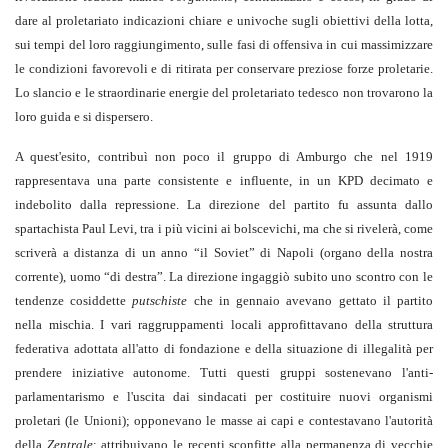
dare al proletariato indicazioni chiare e univoche sugli obiettivi della lotta,
sui tempi del loro raggiungimento, sulle fasi di offensiva in cui massimizzare
le condizioni favorevoli e di ritirata per conservare preziose forze proletarie.
Lo slancio e le straordinarie energie del proletariato tedesco non trovarono la
loro guida e si dispersero.
A quest'esito, contribuì non poco il gruppo di Amburgo che nel 1919
rappresentava una parte consistente e influente, in un KPD decimato e
indebolito dalla repressione. La direzione del partito fu assunta dallo
spartachista Paul Levi, tra i più vicini ai bolscevichi, ma che si rivelerà, come
scriverà a distanza di un anno “il Soviet” di Napoli (organo della nostra
corrente), uomo “di destra”. La direzione ingaggiò subito uno scontro con le
tendenze cosiddette
putschiste
che in gennaio avevano gettato il partito
nella mischia. I vari raggruppamenti locali approfittavano della struttura
federativa adottata all'atto di fondazione e della situazione di illegalità per
prendere iniziative autonome. Tutti questi gruppi sostenevano l'anti-
parlamentarismo e l'uscita dai sindacati per costituire nuovi organismi
proletari (le Unioni); opponevano le masse ai capi e contestavano l'autorità
della
Zentrale
; attribuivano le recenti sconfitte alla permanenza di vecchie