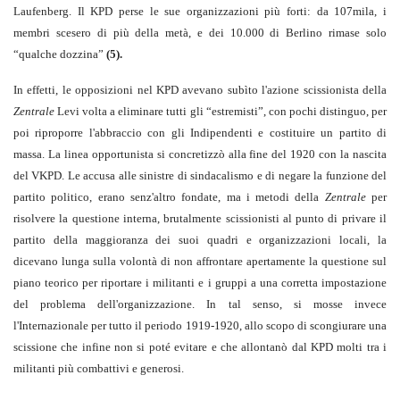
Laufenberg. Il KPD perse le sue organizzazioni più forti: da 107mila, i
membri scesero di più della metà, e dei 10.000 di Berlino rimase solo
“qualche dozzina”
(5).
In effetti, le opposizioni nel KPD avevano subìto l'azione scissionista della
Zentrale
Levi volta a eliminare tutti gli “estremisti”, con pochi distinguo, per
poi riproporre l'abbraccio con gli Indipendenti e costituire un partito di
massa. La linea opportunista si concretizzò alla fine del 1920 con la nascita
del VKPD. Le accusa alle sinistre di sindacalismo e di negare la funzione del
partito politico, erano senz'altro fondate, ma i metodi della
Zentrale
per
risolvere la questione interna, brutalmente scissionisti al punto di privare il
partito della maggioranza dei suoi quadri e organizzazioni locali, la
dicevano lunga sulla volontà di non affrontare apertamente la questione sul
piano teorico per riportare i militanti e i gruppi a una corretta impostazione
del problema dell'organizzazione. In tal senso, si mosse invece
l'Internazionale per tutto il periodo 1919-1920, allo scopo di scongiurare una
scissione che infine non si poté evitare e che allontanò dal KPD molti tra i
militanti più combattivi e generosi.