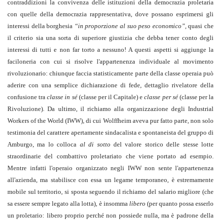
contraddizioni la convivenza delle istituzioni della democrazia proletaria
con quelle della democrazia rappresentativa, dove possano esprimersi gli
interessi della borghesia
“in proporzione al suo peso economico”,
quasi che
il criterio sia una sorta di superiore giustizia che debba tener conto degli
interessi di tutti e non far torto a nessuno! A questi aspetti si aggiunge la
faciloneria con cui si risolve l'appartenenza individuale al movimento
rivoluzionario: chiunque faccia statisticamente parte della classe operaia può
aderire con una semplice dichiarazione di fede, dettaglio rivelatore della
confusione tra
classe in sé
(classe per il Capitale) e
classe per sé
(classe per la
Rivoluzione). Da ultimo, il richiamo alla organizzazione degli Industrial
Workers of the World (IWW), di cui Wolffheim aveva pur fatto parte, non solo
testimonia del carattere apertamente sindacalista e spontaneista del gruppo di
Amburgo, ma lo colloca
al di sotto
del valore storico delle stesse lotte
straordinarie del combattivo proletariato che viene portato ad esempio.
Mentre infatti l'operaio organizzato negli IWW non sente l'appartenenza
all'azienda, ma stabilisce con essa un legame temporaneo, è estremamente
mobile sul territorio, si sposta seguendo il richiamo del salario migliore (che
sa essere sempre legato alla lotta), è insomma
libero
(per quanto possa esserlo
un proletario: libero proprio perché non possiede nulla, ma è padrone della