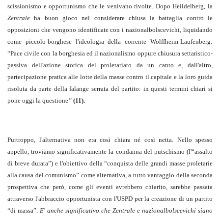
scissionismo e opportunismo che le venivano rivolte. Dopo Heildelberg, la
Zentrale
ha buon gioco nel considerare chiusa la battaglia contro le
opposizioni che vengono identificate con i nazionalbolscevichi, liquidando
come piccolo-borghese l'ideologia della corrente Wolffheim-Laufenberg:
“Pace civile con la borghesia ed il nazionalismo oppure chiusura settaristico-
passiva dell'azione storica del proletariato da un canto e, dall'altro,
partecipazione pratica alle lotte della masse contro il capitale e la loro guida
risoluta da parte della falange serrata del partito: in questi termini chiari si
pone oggi la questione
”
(11).
Purtroppo, l'alternativa non era così chiara né così netta. Nello spesso
appello, troviamo significativamente la condanna del putschismo (l'“assalto
di breve durata”) e l'obiettivo della “conquista delle grandi masse proletarie
alla causa del comunismo” come alternativa, a tutto vantaggio della seconda
prospettiva che però, come gli eventi avrebbero chiarito, sarebbe passata
attraverso l'abbraccio opportunista con l'USPD per la creazione di un partito
“di massa”.
E' anche significativo che Zentrale e nazionalbolscevichi siano