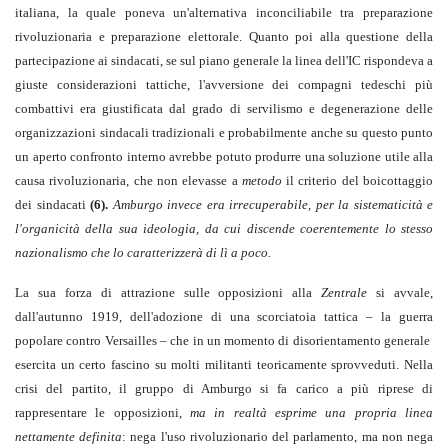
italiana, la quale poneva un'alternativa inconciliabile tra preparazione
rivoluzionaria e preparazione elettorale. Quanto poi alla questione della
partecipazione ai sindacati, se sul piano generale la linea dell'IC rispondeva a
giuste considerazioni tattiche, l'avversione dei compagni tedeschi più
combattivi era giustificata dal grado di servilismo e degenerazione delle
organizzazioni sindacali tradizionali e probabilmente anche su questo punto
un aperto confronto interno avrebbe potuto produrre una soluzione utile alla
causa rivoluzionaria, che non elevasse a
metodo
il criterio del boicottaggio
dei sindacati
(6).
Amburgo invece era irrecuperabile, per la sistematicità e
l'organicità della sua ideologia, da cui discende coerentemente lo stesso
nazionalismo che lo caratterizzerà di lì a poco.
La sua forza di attrazione sulle opposizioni alla
Zentrale
si avvale,
dall'autunno 1919, dell'adozione di una scorciatoia tattica – la guerra
popolare contro Versailles – che in un momento di disorientamento generale
esercita un certo fascino su molti militanti teoricamente sprovveduti. Nella
crisi del partito, il gruppo di Amburgo si fa carico a più riprese di
rappresentare le opposizioni,
ma in realtà esprime una propria linea
nettamente definita
: nega l'uso rivoluzionario del parlamento, ma non nega