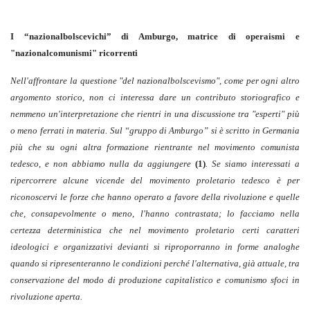
I “nazionalbolscevichi” di Amburgo, matrice di operaismi e
"nazionalcomunismi" ricorrenti
Nell'affrontare la questione "del nazionalbolscevismo", come per ogni altro
argomento storico, non ci interessa dare un contributo storiografico e
nemmeno un'interpretazione che rientri in una discussione tra "esperti" più
o meno ferrati in materia. Sul “gruppo di Amburgo” si è scritto in Germania
più che su ogni altra formazione rientrante nel movimento comunista
tedesco, e non abbiamo nulla da aggiungere
(1)
. Se siamo interessati a
ripercorrere alcune vicende del movimento proletario tedesco è per
riconoscervi le forze che hanno operato a favore della rivoluzione e quelle
che, consapevolmente o meno, l'hanno contrastata; lo facciamo nella
certezza deterministica che nel movimento proletario certi caratteri
ideologici e organizzativi devianti si riproporranno in forme analoghe
quando si ripresenteranno le condizioni perché l'alternativa, già attuale, tra
conservazione del modo di produzione capitalistico e comunismo sfoci in
rivoluzione aperta.