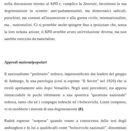
nella discussione interno al KPD e, complice la
Zentrale
, favorirono la sua
degenerazione in scontro: anti-parlamentaristi, ma democratici radicali;
putschisti,
ma contrari all'insurrezione e alla guerra civile; internazionalisti,
ma...
nazionalisti.
Ci si potrebbe anche spingere fino a ipotizzare che, senza
la loro nefasta azione, il KPD avrebbe avuto un'evoluzione diversa, ma non
sarebbe esercizio da materialisti.
Approdi nazionalpopolari
Il nazionalismo “proletario” tedesco, impersonificato dai leaders del gruppo
di Amburgo, fu una
patologia
(così si esprime “Il Soviet” nel 1920) che si
rivelò apertamente solo dopo Versailles. Negli anni precedenti, era appena
rintracciabile in pochi riferimenti a una ipotetica "questione nazionale"
tedesca, tanto che né i compagni tedeschi né i bolscevichi, Lenin compreso,
vi riconobbero i sintomi di una degenerazione
(8).
Radek espresse “sorpresa” quando venne a conoscenza delle tesi degli
amburghesi e fu lui a qualificarli come “bolscevichi nazionali”, denominati