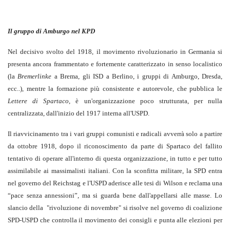
Il gruppo di Amburgo nel KPD
Nel decisivo svolto del 1918, il movimento rivoluzionario in Germania si
presenta ancora frammentato e fortemente caratterizzato in senso localistico
(la
Bremerlinke
a Brema, gli ISD a Berlino, i gruppi di Amburgo, Dresda,
ecc..), mentre la formazione più consistente e autorevole, che pubblica le
Lettere di Spartaco
, è un'organizzazione poco strutturata, per nulla
centralizzata, dall'inizio del 1917 interna all'USPD.
Il riavvicinamento tra i vari gruppi comunisti e radicali avverrà solo a partire
da ottobre 1918, dopo il riconoscimento da parte di Spartaco del fallito
tentativo di operare all'interno di questa organizzazione, in tutto e per tutto
assimilabile ai massimalisti italiani. Con la sconfitta militare, la SPD entra
nel governo del Reichstag e l'USPD aderisce alle tesi di Wilson e reclama una
“pace senza annessioni”, ma si guarda bene dall'appellarsi alle masse. Lo
slancio della "rivoluzione di novembre" si risolve nel governo di coalizione
SPD-USPD che controlla il movimento dei consigli e punta alle elezioni per