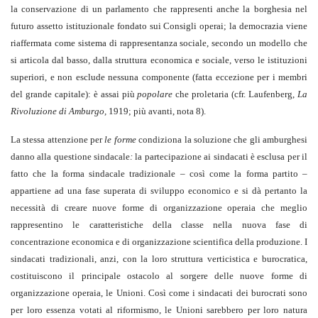
la conservazione di un parlamento che rappresenti anche la borghesia nel
futuro assetto istituzionale fondato sui Consigli operai; la democrazia viene
riaffermata come sistema di rappresentanza sociale, secondo un modello che
si articola dal basso, dalla struttura economica e sociale, verso le istituzioni
superiori, e non esclude nessuna componente (fatta eccezione per i membri
del grande capitale): è assai più
popolare
che proletaria (cfr. Laufenberg,
La
Rivoluzione di Amburgo,
1919; più avanti, nota 8).
La stessa attenzione per
le forme
condiziona la soluzione che gli amburghesi
danno alla questione sindacale
:
la partecipazione ai sindacati è esclusa per il
fatto che la forma sindacale tradizionale – così come la forma partito –
appartiene ad una fase superata di sviluppo economico e si dà pertanto la
necessità di creare nuove forme di organizzazione operaia che meglio
rappresentino le caratteristiche della classe nella nuova fase di
concentrazione economica e di organizzazione scientifica della produzione. I
sindacati tradizionali, anzi, con la loro struttura verticistica e burocratica,
costituiscono il principale ostacolo al sorgere delle nuove forme di
organizzazione operaia, le Unioni. Così come i sindacati dei burocrati sono
per loro essenza votati al riformismo, le Unioni sarebbero per loro natura