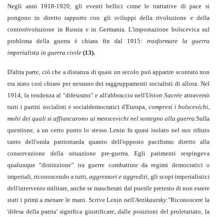
Negli anni 1918-1920, gli eventi bellici come le trattative di pace si
pongono in diretto rapporto con gli sviluppi della rivoluzione e della
controrivoluzione in Russia e in Germania. L'impostazione bolscevica sul
problema della guerra è chiara fin dal 1915:
trasformare la guerra
imperialista in guerra civile
(13).
D'altra parte, ciò che a distanza di quasi un secolo può apparire scontato non
era stato così chiaro per nessuno dei raggruppamenti socialisti di allora. Nel
1914, la tendenza al "difesismo" e all'abbraccio nell'
Union Sacrée
attraversò
tutti i partiti socialisti e socialdemocratici d'Europa,
compresi i bolscevichi,
molti dei quali si affiancarono ai menscevichi nel sostegno alla guerra.
Sulla
questione, a un certo punto lo stesso Lenin fu quasi isolato nel suo rifiuto
tanto dell'onda patriottarda quanto dell'opposto pacifismo diretto alla
conservazione della situazione pre-guerra. Egli parimenti respingeva
qualunque “distinzione” tra guerre combattute da regimi democratici o
imperiali, riconoscendo a tutti,
aggressori e aggrediti
, gli scopi imperialistici
dell'intervento militare, anche se mascherati dal puerile pretesto di non essere
stati i primi a menare le mani. Scrive Lenin nell'
Antikautsky
:"Riconoscere la
'difesa della patria' significa giustificare, dalle posizioni del proletariato, la