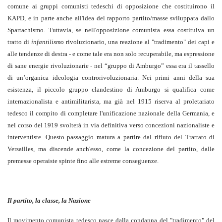
comune ai gruppi comunisti tedeschi di opposizione che costituirono il
KAPD, e in parte anche all'idea del rapporto partito/masse sviluppata dallo
Spartachismo. Tuttavia, se nell'opposizione comunista essa costituiva un
tratto di
infantilismo
rivoluzionario, una reazione al "tradimento" dei capi e
alle tendenze di destra - e come tale era non solo recuperabile, ma espressione
di sane energie rivoluzionarie - nel “gruppo di Amburgo” essa era il tassello
di un’organica ideologia controrivoluzionaria. Nei primi anni della sua
esistenza, il piccolo gruppo clandestino di Amburgo si qualifica come
internazionalista e antimilitarista, ma già nel 1915 riserva al proletariato
tedesco il compito di completare l'unificazione nazionale della Germania, e
nel corso del 1919 svolterà in via definitiva verso concezioni nazionaliste e
interventiste. Questo passaggio matura a partire dal rifiuto del Trattato di
Versailles, ma discende anch'esso, come la concezione del partito, dalle
premesse operaiste spinte fino alle estreme conseguenze.
Il partito, la classe, la Nazione
Il movimento comunista tedesco nasce dalla condanna del "tradimento" del