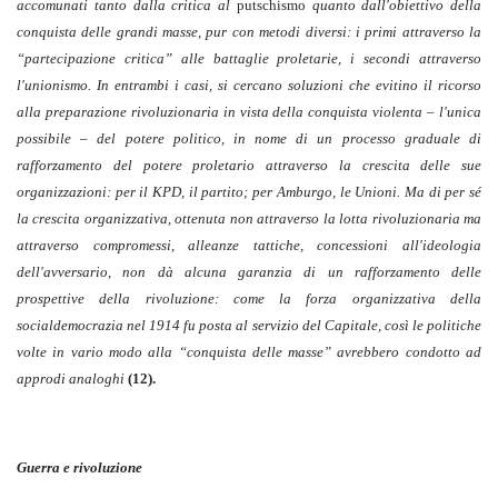
accomunati tanto dalla critica al
putschismo
quanto dall'obiettivo della
conquista delle grandi masse, pur con metodi diversi: i primi attraverso la
“partecipazione critica” alle battaglie proletarie, i secondi attraverso
l'unionismo. In entrambi i casi, si cercano soluzioni che evitino il ricorso
alla preparazione rivoluzionaria in vista della conquista violenta – l'unica
possibile – del potere politico, in nome di un processo graduale di
rafforzamento del potere proletario attraverso la crescita delle sue
organizzazioni: per il KPD, il partito; per Amburgo, le Unioni. Ma di per sé
la crescita organizzativa, ottenuta non attraverso la lotta rivoluzionaria ma
attraverso compromessi, alleanze tattiche, concessioni all'ideologia
dell'avversario, non dà alcuna garanzia di un rafforzamento delle
prospettive della rivoluzione: come la forza organizzativa della
socialdemocrazia nel 1914 fu posta al servizio del Capitale, così le politiche
volte in vario modo alla “conquista delle masse” avrebbero condotto ad
approdi analoghi
(12).
Guerra e rivoluzione