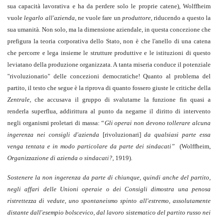
sua capacità lavorativa e ha da perdere solo le proprie catene), Wolffheim
vuole
legarlo all'azienda
, ne vuole fare un
produttore
, riducendo a questo la
sua umanità. Non solo, ma la dimensione aziendale, in questa concezione che
prefigura la teoria corporativa dello Stato, non è che l'anello di una catena
che percorre e lega insieme le strutture produttive e le istituzioni di questo
leviatano della produzione organizzata. A tanta miseria conduce il potenziale
"rivoluzionario" delle concezioni democratiche! Quanto al problema del
partito, il testo che segue è la riprova di quanto fossero giuste le critiche della
Zentrale
, che accusava il gruppo di svalutarne la funzione fin quasi a
renderla superflua, addirittura al punto da negarne il diritto di intervento
negli organismi proletari di massa: “
Gli operai non devono tollerare alcuna
ingerenza nei consigli d'azienda
[rivoluzionari]
da qualsiasi parte essa
venga tentata e in modo particolare da parte dei sindacati”
(Wolffheim,
Organizzazione di azienda o sindacati?,
1919).
Sostenere la non ingerenza da parte di chiunque, quindi anche del partito,
negli affari delle Unioni operaie o dei Consigli dimostra una penosa
ristrettezza di vedute, uno spontaneismo spinto all'estremo, assolutamente
distante dall'esempio bolscevico, dal lavoro sistematico del partito russo nei