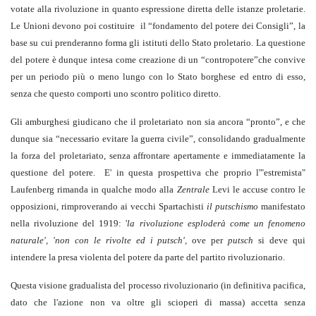
votate alla rivoluzione in quanto espressione diretta delle istanze proletarie.
Le Unioni devono poi costituire il “fondamento del potere dei Consigli”, la
base su cui prenderanno forma gli istituti dello Stato proletario. La questione
del potere è dunque intesa come creazione di un “contropotere”che convive
per un periodo più o meno lungo con lo Stato borghese ed entro di esso,
senza che questo comporti uno scontro politico diretto.
Gli amburghesi giudicano che il proletariato non sia ancora “pronto”, e che
dunque sia “necessario evitare la guerra civile”, consolidando gradualmente
la forza del proletariato, senza affrontare apertamente e immediatamente la
questione del potere. E' in questa prospettiva che proprio l'"estremista"
Laufenberg rimanda in qualche modo alla
Zentrale
Levi le accuse contro le
opposizioni, rimproverando ai vecchi Spartachisti
il putschismo
manifestato
nella rivoluzione del 1919: '
la rivoluzione esploderà come un fenomeno
naturale', 'non con le rivolte ed i putsch',
ove per
putsch
si deve qui
intendere la presa violenta del potere da parte del partito rivoluzionario.
Questa visione gradualista del processo rivoluzionario (in definitiva pacifica,
dato che l'azione non va oltre gli scioperi di massa) accetta senza