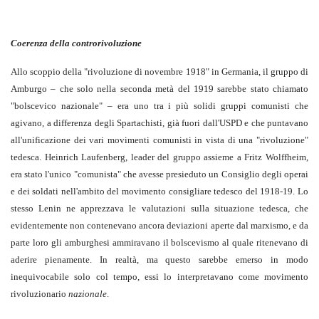
Coerenza della controrivoluzione
Allo scoppio della "rivoluzione di novembre 1918" in Germania, il gruppo di
Amburgo – che solo nella seconda metà del 1919 sarebbe stato chiamato
"bolscevico nazionale" – era uno tra i più solidi gruppi comunisti che
agivano, a differenza degli Spartachisti, già fuori dall'USPD e che puntavano
all'unificazione dei vari movimenti comunisti in vista di una "rivoluzione"
tedesca. Heinrich Laufenberg, leader del gruppo assieme a Fritz Wolffheim,
era stato l'unico "comunista" che avesse presieduto un Consiglio degli operai
e dei soldati nell'ambito del movimento consigliare tedesco del 1918-19. Lo
stesso Lenin ne apprezzava le valutazioni sulla situazione tedesca, che
evidentemente non contenevano ancora deviazioni aperte dal marxismo, e da
parte loro gli amburghesi ammiravano il bolscevismo al quale ritenevano di
aderire pienamente. In realtà, ma questo sarebbe emerso in modo
inequivocabile solo col tempo, essi lo interpretavano come movimento
rivoluzionario
nazionale
.