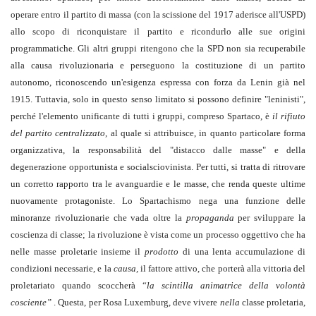
operare entro il partito di massa (con la scissione del 1917 aderisce all'USPD)
allo scopo di riconquistare il partito e ricondurlo alle sue origini
programmatiche. Gli altri gruppi ritengono che la SPD non sia recuperabile
alla causa rivoluzionaria e perseguono la costituzione di un partito
autonomo, riconoscendo un'esigenza espressa con forza da Lenin già nel
1915. Tuttavia, solo in questo senso limitato si possono definire "leninisti",
perché l'elemento unificante di tutti i gruppi, compreso Spartaco, è
il rifiuto
del partito centralizzato
, al quale si attribuisce, in quanto particolare forma
organizzativa, la responsabilità del "distacco dalle masse" e della
degenerazione opportunista e socialsciovinista. Per tutti, si tratta di ritrovare
un corretto rapporto tra le avanguardie e le masse, che renda queste ultime
nuovamente protagoniste. Lo Spartachismo nega una funzione delle
minoranze rivoluzionarie che vada oltre la
propaganda
per sviluppare la
coscienza di classe; la rivoluzione è vista come un processo oggettivo che ha
nelle masse proletarie insieme il
prodotto
di una lenta accumulazione di
condizioni necessarie, e la
causa,
il fattore attivo, che porterà alla vittoria del
proletariato quando scoccherà “
la scintilla animatrice della volontà
cosciente”
. Questa, per Rosa Luxemburg, deve vivere
nella
classe proletaria,