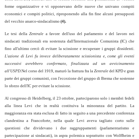
forme organizzative e vi opponevano delle nuove che univano compiti
economici e compiti politici, riproponendo alla fin fine alcuni presupposti
del vecchio anarco-sindacalismo
(4).
Le tesi della
Zentrale
a favore dell'uso del parlamento e del lavoro nei
sindacati tradizionali era sostenuta dall'Internazionale Comunista (IC) che
fino all'ultimo cercò di evitare la scissione e recuperare i gruppi dissidenti.
L'azione di Levi fu invece deliberatamente scissionista e, come gli eventi
successivi avrebbero confermato, finalizzata ad un avvicinamento
all'USPD.
Nel corso del 1919, maturò la frattura fra la
Zentrale
del KPD e gran
parte dei gruppi comunisti, con l'eccezione del gruppo di Brema che sostenne
lo sforzo dell'IC per evitare la scissione.
Al congresso di Heidelberg, il 23 ottobre, parteciparono solo i membri fedeli
alla linea Levi che in realtà costituiva la minoranza del partito. La
maggioranza era stata esclusa di fatto in seguito a una precedente conferenza
clandestina a Francoforte, nella quale Levi aveva tagliato corto sulle
questioni che dividevano i due raggruppamenti (parlamentarismo e
partecipazione ai sindacati), in aspra polemica soprattutto con Wolffheim e