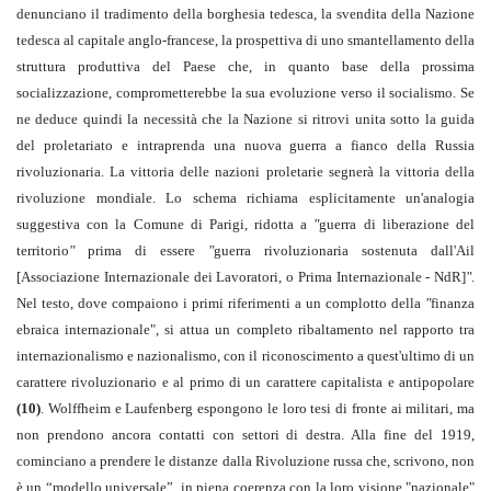
denunciano il tradimento della borghesia tedesca, la svendita della Nazione
tedesca al capitale anglo-francese, la prospettiva di uno smantellamento della
struttura produttiva del Paese che, in quanto base della prossima
socializzazione, comprometterebbe la sua evoluzione verso il socialismo. Se
ne deduce quindi la necessità che la Nazione si ritrovi unita sotto la guida
del proletariato e intraprenda una nuova guerra a fianco della Russia
rivoluzionaria. La vittoria delle nazioni proletarie segnerà la vittoria della
rivoluzione mondiale. Lo schema richiama esplicitamente un'analogia
suggestiva con la Comune di Parigi, ridotta a
"
guerra di liberazione del
territorio
"
prima di essere
"
guerra rivoluzionaria sostenuta dall'Ail
[Associazione Internazionale dei Lavoratori, o Prima Internazionale - NdR]
"
.
Nel testo, dove compaiono i primi riferimenti a un complotto della
"
finanza
ebraica internazionale", si attua un completo ribaltamento nel rapporto tra
internazionalismo e nazionalismo, con il riconoscimento a quest'ultimo di un
carattere rivoluzionario e al primo di un carattere capitalista e antipopolare
(10)
. Wolffheim e Laufenberg espongono le loro tesi di fronte ai militari, ma
non prendono ancora contatti con settori di destra. Alla fine del 1919,
cominciano a prendere le distanze dalla Rivoluzione russa che, scrivono, non
è un “modello universale”
,
in piena coerenza con la loro visione "nazionale"