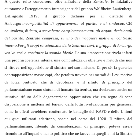
A questo esito concorsero, oltre all'azione della
Zentrale
, le iniziative
autonome e l'atteggiamento intransigente del gruppo Wolffheim-Laufenberg.
Dall'agosto 1919, il gruppo dichiara per il distretto di
Amburgo
l'incompatibilità di appartenenza al partito e al sindacato
.Ciò
equivaleva, di fatto,
a scavalcare completamente tutti gli organi decisionali
del partito, Zentrale compresa, su uno dei maggiori motivi di contrasto
interno
.
Per gli scopi scissionistici della Zentrale Levi, il gruppo di Amburgo
veniva così a costituire la sponda ideale.
La sua impostazione rivela infatti
una propria coerenza interna, una compiutezza di obiettivi e metodi che non
si ritrova nell'opposizione di sinistra nel suo insieme. Di per sé, la generica
contrapposizione masse-capi, che peraltro trovava nei metodi di Levi motivo
di forza piuttosto che di debolezza, e il rifiuto
di principio
del
parlamentarismo erano sintomi di immaturità teorica, ma rivelavano anche un
istintivo rifiuto della degenerazione opportunista che era segno di sana
disposizione a mettersi sul terreno della lotta rivoluzionaria più generosa,
come in effetti avrebbero confermato le battaglie del KAPD e delle Unioni
cui quei militanti aderirono, specie nel corso del 1920. Il rifiuto del
parlamentarismo, liberato da considerazioni di principio, poteva essere
ricondotto all'inquadramento politico che ne faceva in quegli anni la Sinistra