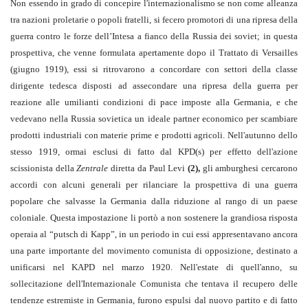
Non essendo in grado di concepire l'internazionalismo se non come alleanza
tra nazioni proletarie o popoli fratelli, si fecero promotori di una ripresa della
guerra contro le forze dell’Intesa a fianco della Russia dei soviet; in questa
prospettiva, che venne formulata apertamente dopo il Trattato di Versailles
(giugno 1919), essi si ritrovarono a concordare con settori della classe
dirigente tedesca disposti ad assecondare una ripresa della guerra per
reazione alle umilianti condizioni di pace imposte alla Germania, e che
vedevano nella Russia sovietica un ideale partner economico per scambiare
prodotti industriali con materie prime e prodotti agricoli. Nell'autunno dello
stesso 1919, ormai esclusi di fatto dal KPD(s) per effetto dell'azione
scissionista della
Zentrale
diretta da Paul Levi
(2),
gli amburghesi cercarono
accordi con alcuni generali per rilanciare la prospettiva di una guerra
popolare che salvasse la Germania dalla riduzione al rango di un paese
coloniale. Questa impostazione li portò a non sostenere la grandiosa risposta
operaia al “putsch di Kapp”, in un periodo in cui essi appresentavano ancora
una parte importante del movimento comunista di opposizione, destinato a
unificarsi nel KAPD nel marzo 1920. Nell'estate di quell'anno, su
sollecitazione dell'Internazionale Comunista che tentava il recupero delle
tendenze estremiste in Germania, furono espulsi dal nuovo partito e di fatto