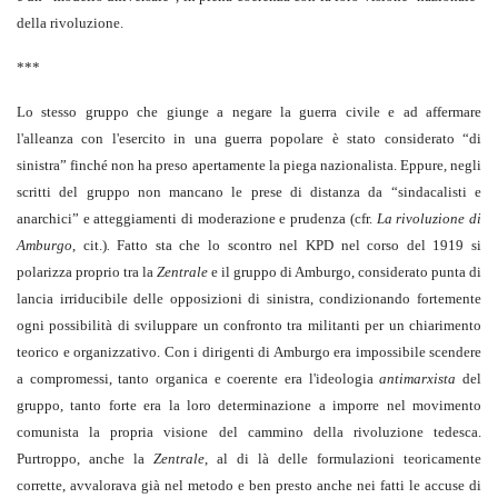
della rivoluzione.
***
Lo stesso gruppo che giunge a negare la guerra civile e ad affermare
l'alleanza con l'esercito in una guerra popolare è stato considerato “di
sinistra” finché non ha preso apertamente la piega nazionalista. Eppure, negli
scritti del gruppo non mancano le prese di distanza da “sindacalisti e
anarchici” e atteggiamenti di moderazione e prudenza (cfr.
La rivoluzione di
Amburgo
, cit.)
.
Fatto sta che lo scontro nel KPD nel corso del 1919 si
polarizza proprio tra la
Zentrale
e il gruppo di Amburgo, considerato punta di
lancia irriducibile delle opposizioni di sinistra, condizionando fortemente
ogni possibilità di sviluppare un confronto tra militanti per un chiarimento
teorico e organizzativo. Con i dirigenti di Amburgo era impossibile scendere
a compromessi, tanto organica e coerente era l'ideologia
antimarxista
del
gruppo, tanto forte era la loro determinazione a imporre nel movimento
comunista la propria visione del cammino della rivoluzione tedesca.
Purtroppo, anche la
Zentrale
, al di là delle formulazioni teoricamente
corrette, avvalorava già nel metodo e ben presto anche nei fatti le accuse di