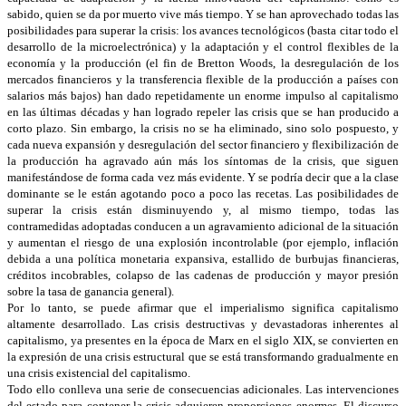
sabido, quien se da por muerto vive más tiempo. Y se han aprovechado todas las
posibilidades para superar la crisis: los avances tecnológicos (basta citar todo el
desarrollo de la microelectrónica) y la adaptación y el control flexibles de la
economía y la producción (el fin de Bretton Woods, la desregulación de los
mercados financieros y la transferencia flexible de la producción a países con
salarios más bajos) han dado repetidamente un enorme impulso al capitalismo
en las últimas décadas y han logrado repeler las crisis que se han producido a
corto plazo. Sin embargo, la crisis no se ha eliminado, sino solo pospuesto, y
cada nueva expansión y desregulación del sector financiero y flexibilización de
la producción ha agravado aún más los síntomas de la crisis, que siguen
manifestándose de forma cada vez más evidente. Y se podría decir que a la clase
dominante se le están agotando poco a poco las recetas. Las posibilidades de
superar la crisis están disminuyendo y, al mismo tiempo, todas las
contramedidas adoptadas conducen a un agravamiento adicional de la situación
y aumentan el riesgo de una explosión incontrolable (por ejemplo, inflación
debida a una política monetaria expansiva, estallido de burbujas financieras,
créditos incobrables, colapso de las cadenas de producción y mayor presión
sobre la tasa de ganancia general).
Por lo tanto, se puede afirmar que el imperialismo significa capitalismo
altamente desarrollado. Las crisis destructivas y devastadoras inherentes al
capitalismo, ya presentes en la época de Marx en el siglo XIX, se convierten en
la expresión de una crisis estructural que se está transformando gradualmente en
una crisis existencial del capitalismo.
Todo ello conlleva una serie de consecuencias adicionales. Las intervenciones
del estado para contener la crisis adquieren proporciones enormes. El discurso