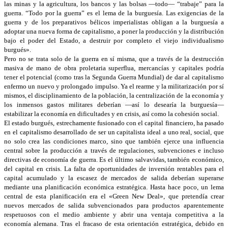
las minas y la agricultura, los bancos y las bolsas —todo— “trabaje” para la
guerra. “Todo por la guerra” es el lema de la burguesía. Las exigencias de la
guerra y de los preparativos bélicos imperialistas obligan a la burguesía a
adoptar una nueva forma de capitalismo, a poner la producción y la distribución
bajo el poder del Estado, a destruir por completo el viejo individualismo
burgués».
Pero no se trata solo de la guerra en sí misma, que a través de la destrucción
masiva de mano de obra proletaria superflua, mercancías y capitales podría
tener el potencial (como tras la Segunda Guerra Mundial) de dar al capitalismo
enfermo un nuevo y prolongado impulso. Ya el rearme y la militarización por sí
mismos, el disciplinamiento de la población, la centralización de la economía y
los inmensos gastos militares deberían —así lo desearía la burguesía—
estabilizar la economía en dificultades y en crisis, así como la cohesión social.
El estado burgués, estrechamente fusionado con el capital financiero, ha pasado
en el capitalismo desarrollado de ser un capitalista ideal a uno real, social, que
no solo crea las condiciones marco, sino que también ejerce una influencia
central sobre la producción a través de regulaciones, subvenciones e incluso
directivas de economía de guerra. Es el último salvavidas, también económico,
del capital en crisis. La falta de oportunidades de inversión rentables para el
capital acumulado y la escasez de mercados de salida deberían superarse
mediante una planificación económica estratégica. Hasta hace poco, un lema
central de esta planificación era el «Green New Deal», que pretendía crear
nuevos mercados de salida subvencionados para productos aparentemente
respetuosos con el medio ambiente y abrir una ventaja competitiva a la
economía alemana. Tras el fracaso de esta orientación estratégica, debido en