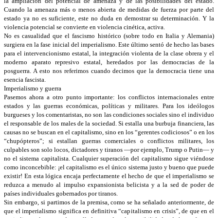
la ampliación del potencial de amenaza y de las posibilidades del estado.
Cuando la amenaza más o menos abierta de medidas de fuerza por parte del
estado ya no es suficiente, este no duda en demostrar su determinación. Y la
violencia potencial se convierte en violencia cinética, activa.
No es casualidad que el fascismo histórico (sobre todo en Italia y Alemania)
surgiera en la fase inicial del imperialismo. Este último sentó de hecho las bases
para el intervencionismo estatal, la integración violenta de la clase obrera y el
moderno aparato represivo estatal, heredados por las democracias de la
posguerra. A esto nos referimos cuando decimos que la democracia tiene una
esencia fascista.
Imperialismo y guerra
Pasemos ahora a otro punto importante: los conflictos internacionales entre
estados y las guerras económicas, políticas y militares. Para los ideólogos
burgueses y los comentaristas, no son las condiciones sociales sino el individuo
el responsable de los males de la sociedad. Si estalla una burbuja financiera, las
causas no se buscan en el capitalismo, sino en los “gerentes codiciosos” o en los
“chupópteros”; si estallan guerras comerciales o conflictos militares, los
culpables son solo locos, dictadores y tiranos —por ejemplo, Trump o Putin— y
no el sistema capitalista. Cualquier superación del capitalismo sigue viéndose
como inconcebible: ¡el capitalismo es el único sistema justo y bueno que puede
existir! En esta lógica encaja perfectamente el hecho de que el imperialismo se
reduzca a menudo al impulso expansionista belicista y a la sed de poder de
países individuales gobernados por tiranos.
Sin embargo, si partimos de la premisa, como se ha señalado anteriormente, de
que el imperialismo significa en definitiva “capitalismo en crisis”, de que en el