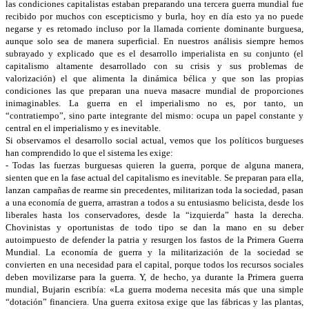
las condiciones capitalistas estaban preparando una tercera guerra mundial fue
recibido por muchos con escepticismo y burla, hoy en día esto ya no puede
negarse y es retomado incluso por la llamada corriente dominante burguesa,
aunque solo sea de manera superficial. En nuestros análisis siempre hemos
subrayado y explicado que es el desarrollo imperialista en su conjunto (el
capitalismo altamente desarrollado con su crisis y sus problemas de
valorización) el que alimenta la dinámica bélica y que son las propias
condiciones las que preparan una nueva masacre mundial de proporciones
inimaginables. La guerra en el imperialismo no es, por tanto, un
“contratiempo”, sino parte integrante del mismo: ocupa un papel constante y
central en el imperialismo y es inevitable.
Si observamos el desarrollo social actual, vemos que los políticos burgueses
han comprendido lo que el sistema les exige:
- Todas las fuerzas burguesas quieren la guerra, porque de alguna manera,
sienten que en la fase actual del capitalismo es inevitable. Se preparan para ella,
lanzan campañas de rearme sin precedentes, militarizan toda la sociedad, pasan
a una economía de guerra, arrastran a todos a su entusiasmo belicista, desde los
liberales hasta los conservadores, desde la “izquierda” hasta la derecha.
Chovinistas y oportunistas de todo tipo se dan la mano en su deber
autoimpuesto de defender la patria y resurgen los fastos de la Primera Guerra
Mundial. La economía de guerra y la militarización de la sociedad se
convierten en una necesidad para el capital, porque todos los recursos sociales
deben movilizarse para la guerra. Y, de hecho, ya durante la Primera guerra
mundial, Bujarin escribía: «La guerra moderna necesita más que una simple
“dotación” financiera. Una guerra exitosa exige que las fábricas y las plantas,