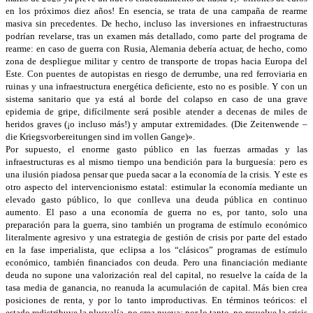
en los próximos diez años! En esencia, se trata de una campaña de rearme
masiva sin precedentes. De hecho, incluso las inversiones en infraestructuras
podrían revelarse, tras un examen más detallado, como parte del programa de
rearme: en caso de guerra con Rusia, Alemania debería actuar, de hecho, como
zona de despliegue militar y centro de transporte de tropas hacia Europa del
Este. Con puentes de autopistas en riesgo de derrumbe, una red ferroviaria en
ruinas y una infraestructura energética deficiente, esto no es posible. Y con un
sistema sanitario que ya está al borde del colapso en caso de una grave
epidemia de gripe, difícilmente será posible atender a decenas de miles de
heridos graves (¡o incluso más!) y amputar extremidades. (Die Zeitenwende –
die Kriegsvorbereitungen sind im vollen Gange)».
Por supuesto, el enorme gasto público en las fuerzas armadas y las
infraestructuras es al mismo tiempo una bendición para la burguesía: pero es
una ilusión piadosa pensar que pueda sacar a la economía de la crisis. Y este es
otro aspecto del intervencionismo estatal: estimular la economía mediante un
elevado gasto público, lo que conlleva una deuda pública en continuo
aumento. El paso a una economía de guerra no es, por tanto, solo una
preparación para la guerra, sino también un programa de estímulo económico
literalmente agresivo y una estrategia de gestión de crisis por parte del estado
en la fase imperialista, que eclipsa a los “clásicos” programas de estímulo
económico, también financiados con deuda. Pero una financiación mediante
deuda no supone una valorización real del capital, no resuelve la caída de la
tasa media de ganancia, no reanuda la acumulación de capital. Más bien crea
posiciones de renta, y por lo tanto improductivas. En términos teóricos: el
estado redistribuye la plusvalía, no crea nueva; por lo tanto, no resuelve la crisis