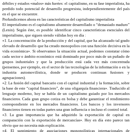
débiles y estados «malos» más fuertes: el capitalismo, en su fase imperialista, ha
perdido todo potencial de desarrollo progresista, independientemente del país
en el que se encuentre.
Profundicemos ahora en las características del capitalismo imperialista
El imperialismo es el capitalismo altamente desarrollado o “demasiado maduro”
(Lenin). Según éste, es posible identificar cinco características esenciales del
imperialismo, que siguen siendo válidas hoy en día :
«1. La concentración de la producción y del capital, que ha alcanzado tal grado
elevado de desarrollo que ha creado monopolios con una función decisiva en la
vida económica». Si observamos la situación actual, podemos constatar cómo
cada sector o ámbito económico está dominado por poco más de un puñado de
grupos industriales y que la producción está cada vez más concentrada
(pensemos, por ejemplo, en el sector de las tecnologías de la información o en la
industria automovilística, donde se producen continuas fusiones y
agrupaciones).
«2. La fusión del capital bancario con el capital industrial y la formación, sobre
la base de este “capital financiero”, de una oligarquía financiera». Traducido al
lenguaje moderno, hoy se habla de un capitalismo guiado por los mercados
financieros. Cada gran grupo cotiza en bolsa y debe garantizar el rendimiento
correspondiente en los mercados financieros. Los bancos y los inversores
financieros tienen en todas partes una gran influencia o incluso el control total.
«3. La gran importancia que ha adquirido la exportación de capital en
comparación con la exportación de mercancías». Hoy en día esto parece tan
obvio que no necesita más explicación.
«4. El surgimiento de asociaciones monopolísticas internacionales de