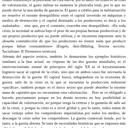
de valorización; el gasto militar no aumenta la plusvalía total, por lo que no
puede elevar la tasa media de ganancia. El gasto a crédito para la militarización
no resuelve el enorme desequilibrio entre el capital invertido en máquinas y
medios de destrucción y el capital destinado a los productores, es decir, a los
asalariados… sino que, por el contrario, exacerba este desequilibrio. «En toda
crisis, la sociedad se asfixia bajo el peso de sus propias fuerzas productivas y de
sus propios productos que no puede utilizar, y se encuentra impotente ante la
absurda contradicción de que los productores no tienen nada que producir
porque faltan consumidores» (Engels, Anti-Dühring, Tercera sección:
Socialismo. II. Elementos teóricos).
Además del aspecto teórico, también lo demuestran los ejemplos históricos
similares a la fase actual: en vísperas de las dos guerras mundiales, ni el
intervencionismo estatal de principios del siglo XX ni el keynesianismo
lograron sacar al capital de la crisis, sino que en ambos casos fue necesaria la
destrucción de la guerra. El capital busca, refugiándose en la economía de
guerra, salir de la crisis en la que se encuentra la producción industrial
«pacífica», también porque es el único sector que puede absorber la enorme
masa de capitales que no encuentran otra valorización… Pero se ve obligado a
hacerlo precisamente porque en los demás sectores no hay posibilidad ni
capacidad de valorización, no porque tenga la certeza y la garantía de salir así
de la crisis; y porque la crisis es a nivel global y, por lo tanto, todos tratan de
sacar ventaja sobre los competidores imperialistas por todos los medios, de
descargar la crisis sobre los competidores. La guerra comercial tiende, por lo
tanto, a la guerra abierta. Se trata de necesidades históricas que se imponen más