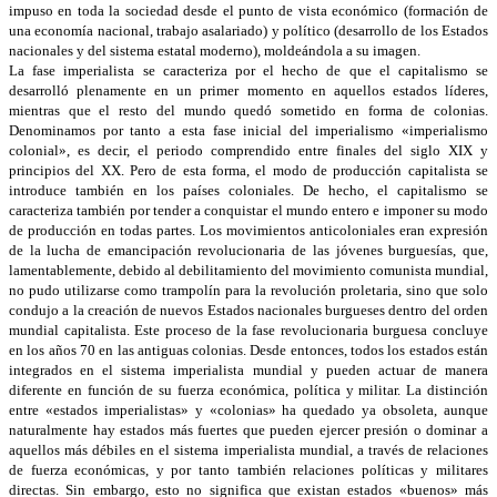
impuso en toda la sociedad desde el punto de vista económico (formación de
una economía nacional, trabajo asalariado) y político (desarrollo de los Estados
nacionales y del sistema estatal moderno), moldeándola a su imagen.
La fase imperialista se caracteriza por el hecho de que el capitalismo se
desarrolló plenamente en un primer momento en aquellos estados líderes,
mientras que el resto del mundo quedó sometido en forma de colonias.
Denominamos por tanto a esta fase inicial del imperialismo «imperialismo
colonial», es decir, el periodo comprendido entre finales del siglo XIX y
principios del XX. Pero de esta forma, el modo de producción capitalista se
introduce también en los países coloniales. De hecho, el capitalismo se
caracteriza también por tender a conquistar el mundo entero e imponer su modo
de producción en todas partes. Los movimientos anticoloniales eran expresión
de la lucha de emancipación revolucionaria de las jóvenes burguesías, que,
lamentablemente, debido al debilitamiento del movimiento comunista mundial,
no pudo utilizarse como trampolín para la revolución proletaria, sino que solo
condujo a la creación de nuevos Estados nacionales burgueses dentro del orden
mundial capitalista. Este proceso de la fase revolucionaria burguesa concluye
en los años 70 en las antiguas colonias. Desde entonces, todos los estados están
integrados en el sistema imperialista mundial y pueden actuar de manera
diferente en función de su fuerza económica, política y militar. La distinción
entre «estados imperialistas» y «colonias» ha quedado ya obsoleta, aunque
naturalmente hay estados más fuertes que pueden ejercer presión o dominar a
aquellos más débiles en el sistema imperialista mundial, a través de relaciones
de fuerza económicas, y por tanto también relaciones políticas y militares
directas. Sin embargo, esto no significa que existan estados «buenos» más