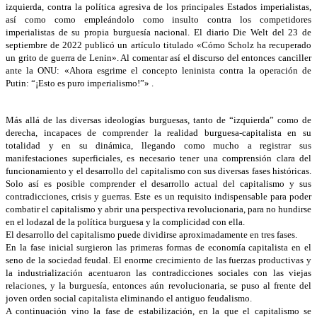
izquierda, contra la política agresiva de los principales Estados imperialistas,
así como como empleándolo como insulto contra los competidores
imperialistas de su propia burguesía nacional. El diario Die Welt del 23 de
septiembre de 2022 publicó un artículo titulado «Cómo Scholz ha recuperado
un grito de guerra de Lenin». Al comentar así el discurso del entonces canciller
ante la ONU: «Ahora esgrime el concepto leninista contra la operación de
Putin: “¡Esto es puro imperialismo!”» .
Más allá de las diversas ideologías burguesas, tanto de “izquierda” como de
derecha, incapaces de comprender la realidad burguesa-capitalista en su
totalidad y en su dinámica, llegando como mucho a registrar sus
manifestaciones superficiales, es necesario tener una comprensión clara del
funcionamiento y el desarrollo del capitalismo con sus diversas fases históricas.
Solo así es posible comprender el desarrollo actual del capitalismo y sus
contradicciones, crisis y guerras. Este es un requisito indispensable para poder
combatir el capitalismo y abrir una perspectiva revolucionaria, para no hundirse
en el lodazal de la política burguesa y la complicidad con ella.
El desarrollo del capitalismo puede dividirse aproximadamente en tres fases.
En la fase inicial surgieron las primeras formas de economía capitalista en el
seno de la sociedad feudal. El enorme crecimiento de las fuerzas productivas y
la industrialización acentuaron las contradicciones sociales con las viejas
relaciones, y la burguesía, entonces aún revolucionaria, se puso al frente del
joven orden social capitalista eliminando el antiguo feudalismo.
A continuación vino la fase de estabilización, en la que el capitalismo se