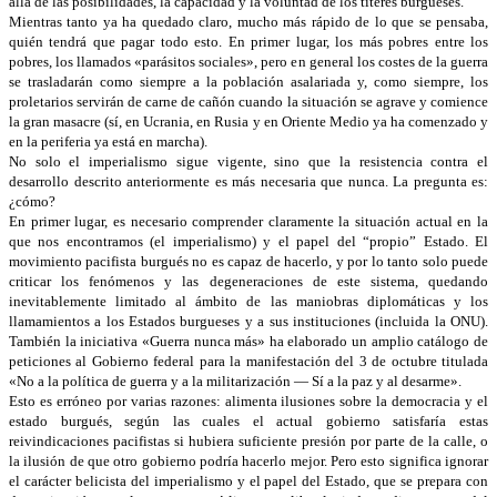
allá de las posibilidades, la capacidad y la voluntad de los títeres burgueses.
Mientras tanto ya ha quedado claro, mucho más rápido de lo que se pensaba,
quién tendrá que pagar todo esto. En primer lugar, los más pobres entre los
pobres, los llamados «parásitos sociales», pero en general los costes de la guerra
se trasladarán como siempre a la población asalariada y, como siempre, los
proletarios servirán de carne de cañón cuando la situación se agrave y comience
la gran masacre (sí, en Ucrania, en Rusia y en Oriente Medio ya ha comenzado y
en la periferia ya está en marcha).
No solo el imperialismo sigue vigente, sino que la resistencia contra el
desarrollo descrito anteriormente es más necesaria que nunca. La pregunta es:
¿cómo?
En primer lugar, es necesario comprender claramente la situación actual en la
que nos encontramos (el imperialismo) y el papel del “propio” Estado. El
movimiento pacifista burgués no es capaz de hacerlo, y por lo tanto solo puede
criticar los fenómenos y las degeneraciones de este sistema, quedando
inevitablemente limitado al ámbito de las maniobras diplomáticas y los
llamamientos a los Estados burgueses y a sus instituciones (incluida la ONU).
También la iniciativa «Guerra nunca más» ha elaborado un amplio catálogo de
peticiones al Gobierno federal para la manifestación del 3 de octubre titulada
«No a la política de guerra y a la militarización — Sí a la paz y al desarme».
Esto es erróneo por varias razones: alimenta ilusiones sobre la democracia y el
estado burgués, según las cuales el actual gobierno satisfaría estas
reivindicaciones pacifistas si hubiera suficiente presión por parte de la calle, o
la ilusión de que otro gobierno podría hacerlo mejor. Pero esto significa ignorar
el carácter belicista del imperialismo y el papel del Estado, que se prepara con