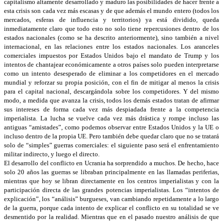
capitalismo altamente desarrollado y maduro las posibilidades de hacer frente a
esta crisis son cada vez más escasas y de que además el mundo entero (todos los
mercados, esferas de influencia y territorios) ya está dividido, queda
inmediatamente claro que todo esto no solo tiene repercusiones dentro de los
estados nacionales (como se ha descrito anteriormente), sino también a nivel
internacional, en las relaciones entre los estados nacionales. Los aranceles
comerciales impuestos por Estados Unidos bajo el mandato de Trump y los
intentos de chantajear económicamente a otros países solo pueden interpretarse
como un intento desesperado de eliminar a los competidores en el mercado
mundial y reforzar su propia posición, con el fin de mitigar al menos la crisis
para el capital nacional, descargándola sobre los competidores. Y del mismo
modo, a medida que avanza la crisis, todos los demás estados tratan de afirmar
sus intereses de forma cada vez más despiadada frente a la competencia
imperialista. La lucha se vuelve cada vez más drástica y rompe incluso las
antiguas “amistades”, como podemos observar entre Estados Unidos y la UE o
incluso dentro de la propia UE. Pero también debe quedar claro que no se tratará
solo de “simples” guerras comerciales: el siguiente paso será el enfrentamiento
militar indirecto, y luego el directo.
El desarrollo del conflicto en Ucrania ha sorprendido a muchos. De hecho, hace
solo 20 años las guerras se libraban principalmente en las llamadas periferias,
mientras que hoy se libran directamente en los centros imperialistas y con la
participación directa de las grandes potencias imperialistas. Los “intentos de
explicación”, los “análisis” burgueses, van cambiando repetidamente a lo largo
de la guerra, porque cada intento de explicar el conflicto en su totalidad se ve
desmentido por la realidad. Mientras que en el pasado nuestro análisis de que