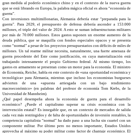
gran medida al poderío económico chino y en el contexto de la nueva guerra
que se está librando en Europa, la palabra mágica oficial es ahora “economía de
guerra”.
Con inversiones multimillonarias, Alemania debería estar “preparada para la
guerra”. Para 2029, el presupuesto de defensa debería ascender a 153.000
millones, el triple del valor de 2024. A esto se suman infraestructuras militares
por más de 70.000 millones. Estos gastos suponen un enorme aumento de la
deuda pública, que se maquilla con fondos especiales opacos y se presenta
como “normal” a pesar de los proyectos presupuestarios con déficits de miles de
millones. Un tal rearme militar necesita, naturalmente, una fuerte amenaza de
guerra procedente del Este como justificación, en cuya materialización está
trabajando intensamente el propio Gobierno federal. Al mismo tiempo, los
gastos en armamento se presentan como un motor para la economía. El ministro
de Economía, Reiche, habla en este contexto de «una oportunidad económica y
tecnológica» para Alemania, mientras que incluso los economistas burgueses
advierten de una «apuesta arriesgada con un bajo rendimiento
macroeconómico» (en palabras del profesor de economía Tom Krebs, de la
Universidad de Mannheim).
¿Qué papel desempeña ahora la economía de guerra para el desarrollo
económico? ¿Puede el capitalismo superar su crisis económica con la
intervención estatal? Es innegable que, en un contexto de mercados de salida
cada vez más restringidos y de falta de oportunidades de inversión rentables, la
competencia capitalista “normal” ha dado paso a una lucha sin cuartel con un
componente militar. Por último pero no menos importante, Estados Unidos
aprovecha al máximo su poder militar como factor de chantaje económico. El