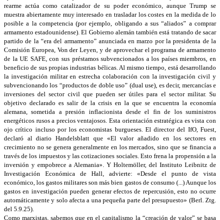
rearme actúa como catalizador de su poder económico, aunque Trump se
muestra abiertamente muy interesado en trasladar los costes en la medida de lo
posible a la competencia (por ejemplo, obligando a sus “aliados” a comprar
armamento estadounidense). El Gobierno alemán también está tratando de sacar
partido de la “era del armamento” anunciada en marzo por la presidenta de la
Comisión Europea, Von der Leyen, y de aprovechar el programa de armamento
de la UE SAFE, con sus préstamos subvencionados a los países miembros, en
beneficio de sus propias industrias bélicas. Al mismo tiempo, está desarrollando
la investigación militar en estrecha colaboración con la investigación civil y
subvencionando los “productos de doble uso” (dual use), es decir, mercancías e
inversiones del sector civil que pueden ser útiles para el sector militar. Su
objetivo declarado es salir de la crisis en la que se encuentra la economía
alemana, sometida a presión inflacionista desde el fin de los suministros
energéticos rusos a precios ventajosos. Esta orientación estratégica es vista con
ojo crítico incluso por los economistas burgueses. El director del IfO, Fuest,
declaró al diario Handelsblatt que «El valor añadido en los sectores en
crecimiento no se genera generalmente en los mercados, sino que se financia a
través de los impuestos y las cotizaciones sociales. Esto frena la propensión a la
inversión y empobrece a Alemania». Y Holtemöller, del Instituto Leibnitz de
Investigación Económica de Hall, advierte: «Desde el punto de vista
económico, los gastos militares son más bien gastos de consumo (...) Aunque los
gastos en investigación pueden generar efectos de repercusión, esto no ocurre
automáticamente y solo afecta a una pequeña parte del presupuesto» (Berl. Ztg.
del 5.9.25).
Como marxistas, sabemos que en el capitalismo la “creación de valor” se basa