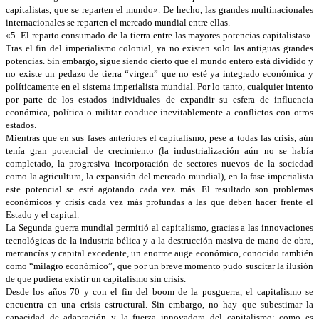
capitalistas, que se reparten el mundo». De hecho, las grandes multinacionales
internacionales se reparten el mercado mundial entre ellas.
«5. El reparto consumado de la tierra entre las mayores potencias capitalistas».
Tras el fin del imperialismo colonial, ya no existen solo las antiguas grandes
potencias. Sin embargo, sigue siendo cierto que el mundo entero está dividido y
no existe un pedazo de tierra “virgen” que no esté ya integrado económica y
políticamente en el sistema imperialista mundial. Por lo tanto, cualquier intento
por parte de los estados individuales de expandir su esfera de influencia
económica, política o militar conduce inevitablemente a conflictos con otros
estados.
Mientras que en sus fases anteriores el capitalismo, pese a todas las crisis, aún
tenía gran potencial de crecimiento (la industrialización aún no se había
completado, la progresiva incorporación de sectores nuevos de la sociedad
como la agricultura, la expansión del mercado mundial), en la fase imperialista
este potencial se está agotando cada vez más. El resultado son problemas
económicos y crisis cada vez más profundas a las que deben hacer frente el
Estado y el capital.
La Segunda guerra mundial permitió al capitalismo, gracias a las innovaciones
tecnológicas de la industria bélica y a la destrucción masiva de mano de obra,
mercancías y capital excedente, un enorme auge económico, conocido también
como “milagro económico”, que por un breve momento pudo suscitar la ilusión
de que pudiera existir un capitalismo sin crisis.
Desde los años 70 y con el fin del boom de la posguerra, el capitalismo se
encuentra en una crisis estructural. Sin embargo, no hay que subestimar la
capacidad de adaptación y la fuerza innovadora del capitalismo: como es