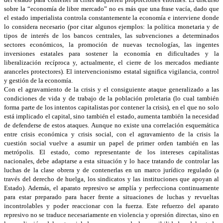
sobre la “economía de libre mercado” no es más que una frase vacía, dado que
el estado imperialista controla constantemente la economía e interviene donde
lo considera necesario (por citar algunos ejemplos: la política monetaria y de
tipos de interés de los bancos centrales, las subvenciones a determinados
sectores económicos, la promoción de nuevas tecnologías, las ingentes
inversiones estatales para sostener la economía en dificultades y la
liberalización recíproca y, actualmente, el cierre de los mercados mediante
aranceles protectores). El intervencionismo estatal significa vigilancia, control
y gestión de la economía.
Con el agravamiento de la crisis y el consiguiente ataque generalizado a las
condiciones de vida y de trabajo de la población proletaria (lo cual también
forma parte de los intentos capitalistas por contener la crisis), en el que no solo
está implicado el capital, sino también el estado, aumenta también la necesidad
de defenderse de estos ataques. Aunque no existe una correlación esquemática
entre crisis económica y crisis social, con el agravamiento de la crisis la
cuestión social vuelve a asumir un papel de primer orden también en las
metrópolis. El estado, como representante de los intereses capitalistas
nacionales, debe adaptarse a esta situación y lo hace tratando de controlar las
luchas de la clase obrera y de contenerlas en un marco jurídico regulado (a
través del derecho de huelga, los sindicatos y las instituciones que apoyan al
Estado). Además, el aparato represivo se amplía y perfecciona continuamente
para estar preparado para hacer frente a situaciones de luchas y revueltas
incontrolables y poder reaccionar con la fuerza. Este refuerzo del aparato
represivo no se traduce necesariamente en violencia y opresión directas, sino en