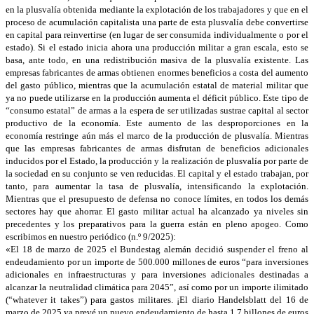
en la plusvalía obtenida mediante la explotación de los trabajadores y que en el
proceso de acumulación capitalista una parte de esta plusvalía debe convertirse
en capital para reinvertirse (en lugar de ser consumida individualmente o por el
estado). Si el estado inicia ahora una producción militar a gran escala, esto se
basa, ante todo, en una redistribución masiva de la plusvalía existente. Las
empresas fabricantes de armas obtienen enormes beneficios a costa del aumento
del gasto público, mientras que la acumulación estatal de material militar que
ya no puede utilizarse en la producción aumenta el déficit público. Este tipo de
“consumo estatal” de armas a la espera de ser utilizadas sustrae capital al sector
productivo de la economía. Este aumento de las desproporciones en la
economía restringe aún más el marco de la producción de plusvalía. Mientras
que las empresas fabricantes de armas disfrutan de beneficios adicionales
inducidos por el Estado, la producción y la realización de plusvalía por parte de
la sociedad en su conjunto se ven reducidas. El capital y el estado trabajan, por
tanto, para aumentar la tasa de plusvalía, intensificando la explotación.
Mientras que el presupuesto de defensa no conoce límites, en todos los demás
sectores hay que ahorrar. El gasto militar actual ha alcanzado ya niveles sin
precedentes y los preparativos para la guerra están en pleno apogeo. Como
escribimos en nuestro periódico (n.º 9/2025):
«El 18 de marzo de 2025 el Bundestag alemán decidió suspender el freno al
endeudamiento por un importe de 500.000 millones de euros “para inversiones
adicionales en infraestructuras y para inversiones adicionales destinadas a
alcanzar la neutralidad climática para 2045”, así como por un importe ilimitado
(“whatever it takes”) para gastos militares. ¡El diario Handelsblatt del 16 de
marzo de 2025 ya prevé un nuevo endeudamiento de hasta 1,7 billones de euros