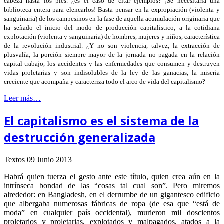
cabeza hasta los pies. ¿es el caso de citar ejemplos?
¡
Se necesitaría una
biblioteca entera para elencarlos! Basta pensar en la expropiación (violenta y
sanguinaria) de los campesinos en la fase de aquella acumulación originaria que
ha señado el inicio del modo de producción capitalistico; a la cotidiana
explotación (violenta y sanguinaria) de hombres, mujeres y niños, característica
de la revolución industrial. ¿Y no son violencia, talvez, la extracción de
plusvalía, la porción siempre mayor de la jornada no pagada en la relación
capital-trabajo, los accidentes y las enfermedades que consumen y destruyen
vidas proletarias y son indisolubles de la ley de las ganacias, la miseria
creciente que acompaña y caracteriza todo el arco de vida del capitalismo?
Leer más…
El capitalismo es el sistema de la
destrucción generalizada
Textos
09 Junio 2013
Habrá quien tuerza el gesto ante este título, quien crea aún en la
intrínseca bondad de las “cosas tal cual son”. Pero miremos
alrededor: en Bangladesh, en el derrumbe de un gigantesco edificio
que albergaba numerosas fábricas de ropa (de esa que “está de
moda” en cualquier país occidental), murieron mil doscientos
proletarios y proletarias, explotados y malpagados, atados a la