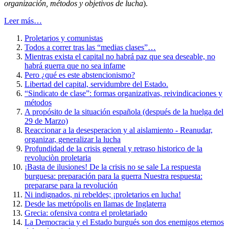
organización, métodos y objetivos de lucha
).
Leer más…
Proletarios y comunistas
Todos a correr tras las “medias clases”…
Mientras exista el capital no habrá paz que sea deseable, no
habrá guerra que no sea infame
Pero ¿qué es este abstencionismo?
Libertad del capital, servidumbre del Estado.
“Sindicato de clase”: formas organizativas, reivindicaciones y
métodos
A propósito de la situación española (después de la huelga del
29 de Marzo)
Reaccionar a la desesperacion y al aislamiento - Reanudar,
organizar, generalizar la lucha
Profundidad de la crisis general y retraso historico de la
revoluciòn proletaria
¡Basta de ilusiones! De la crisis no se sale La respuesta
burguesa: preparación para la guerra Nuestra respuesta:
prepararse para la revolución
Ni indignados, ni rebeldes; ¡proletarios en lucha!
Desde las metrópolis en llamas de Inglaterra
Grecia: ofensiva contra el proletariado
La Democracia y el Estado burgués son dos enemigos eternos