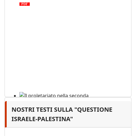
PDF
NOSTRI TESTI SULLA "QUESTIONE
Il proletariato nella seconda
guerra mondiale e nella
ISRAELE-PALESTINA"
"Resistenza" antifascista
PDF
Quaderno n°4 (nuova edizione 2021)