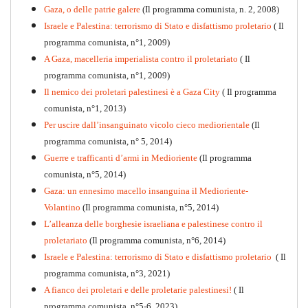
Gaza, o delle patrie galere
(Il programma comunista, n. 2, 2008)
Israele e Palestina: terrorismo di Stato e disfattismo proletario
( Il
programma comunista, n°1, 2009)
A Gaza, macelleria imperialista contro il proletariato
( Il
programma comunista, n°1, 2009)
Il nemico dei proletari palestinesi è a Gaza City
( Il programma
Per la difesa intransigente
comunista, n°1, 2013)
PDF
Per uscire dall’insanguinato vicolo cieco mediorientale
(Il
programma comunista, n° 5, 2014)
Guerre e trafficanti d’armi in Medioriente
(Il programma
comunista, n°5, 2014)
Gaza: un ennesimo macello insanguina il Medioriente-
Volantino
(Il programma comunista, n°5, 2014)
L’alleanza delle borghesie israeliana e palestinese contro il
proletariato
(Il programma comunista, n°6, 2014)
Israele e Palestina: terrorismo di Stato e disfattismo proletario
( Il
programma comunista, n°3, 2021)
A fianco dei proletari e delle proletarie palestinesi!
( Il
programma comunista, n°5-6, 2023)