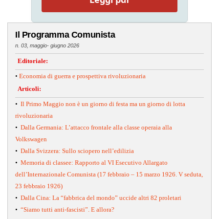
Il Programma Comunista
n. 03, maggio- giugno 2026
Editoriale:
•
Economia di guerra e prospettiva rivoluzionaria
Articoli:
•
Il Primo Maggio non è un giorno di festa ma un giorno di lotta
rivoluzionaria
•
Dalla Germania: L’attacco frontale alla classe operaia alla
Volkswagen
•
Dalla Svizzera: Sullo sciopero nell’edilizia
•
Memoria di classee: Rapporto al VI Esecutivo Allargato
dell’Internazionale Comunista (17 febbraio – 15 marzo 1926. V seduta,
23 febbraio 1926)
•
Dalla Cina: La “fabbrica del mondo” uccide altri 82 proletari
•
“Siamo tutti anti-fascisti”. E allora?