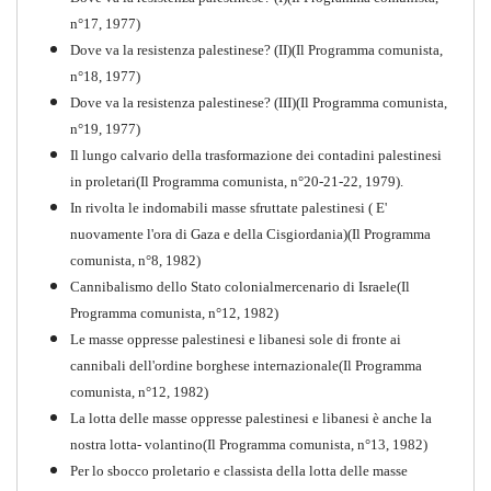
n°17, 1977)
Dove va la resistenza palestinese? (II)(Il Programma comunista,
n°18, 1977)
Dove va la resistenza palestinese? (III)(Il Programma comunista,
n°19, 1977)
Il lungo calvario della trasformazione dei contadini palestinesi
in proletari(Il Programma comunista, n°20-21-22, 1979).
In rivolta le indomabili masse sfruttate palestinesi ( E'
nuovamente l'ora di Gaza e della Cisgiordania)(Il Programma
comunista, n°8, 1982)
Cannibalismo dello Stato colonialmercenario di Israele(Il
Perchè la Russia non era
Programma comunista, n°12, 1982)
comunista
Le masse oppresse palestinesi e libanesi sole di fronte ai
PDF
Quaderno n°10
cannibali dell'ordine borghese internazionale(Il Programma
comunista, n°12, 1982)
La lotta delle masse oppresse palestinesi e libanesi è anche la
nostra lotta- volantino(Il Programma comunista, n°13, 1982)
Per lo sbocco proletario e classista della lotta delle masse