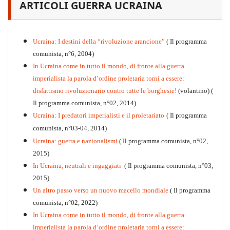
ARTICOLI GUERRA UCRAINA
PDF
n
.12
, 2026
Ucraina: I destini della “rivoluzione arancione”
( Il programma
comunista, n°6, 2004)
In Ucraina come in tutto il mondo, di fronte alla guerra
imperialista la parola d’ordine proletaria torni a essere:
disfattismo rivoluzionario contro tutte le borghesie!
(volantino)
(
Il programma comunista, n°02, 2014)
Ucraina: I predatori imperialisti e il proletariato
( Il programma
comunista, n°03-04, 2014)
Ucraina: guerra e nazionalismi
( Il programma comunista, n°02,
2015)
In Ucraina, neutrali e ingaggiati
( Il programma comunista, n°03,
2015)
Un altro passo verso un nuovo macello mondiale
( Il programma
Kommunistisches Programm
comunista, n°02, 2022)
PDF
n°10 - 2026
In Ucraina come in tutto il mondo, di fronte alla guerra
imperialista la parola d’ordine proletaria torni a essere: