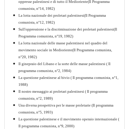
oppresse palestinesi e di tutto il Medioriente(Il Programma
comunista, n°14, 1982)
La lotta nazionale dei proletari palestinesi(Il Programma
comunista, n°12, 1982)
Sull'oppressione e la discriminazione dei proletari palestinesi(Il
Programma comunista, n°19, 1982)
La lotta nazionale delle masse palerstinesi nel quadro del
movimento sociale in Medioriente(Il Programma comunista,
1917-2017 Ieri Oggi Domani
n°20, 1982)
Il ginepraio del Libano e la sorte delle masse palestinesi ( Il
Quaderno n°9
PDF
programma comunista, n°2, 1984)
La questione palestinese al bivio ( Il programma comunista, n°1,
1988)
Il nostro messaggio ai proletari palestinesi ( Il programma
comunista, n°2, 1989)
Una diversa prospettiva per le masse proletarie (Il programma
comunista, n°5, 1993)
La questione palestinese e il movimento operaio internazionale (
Il programma comunista, n°9, 2000)