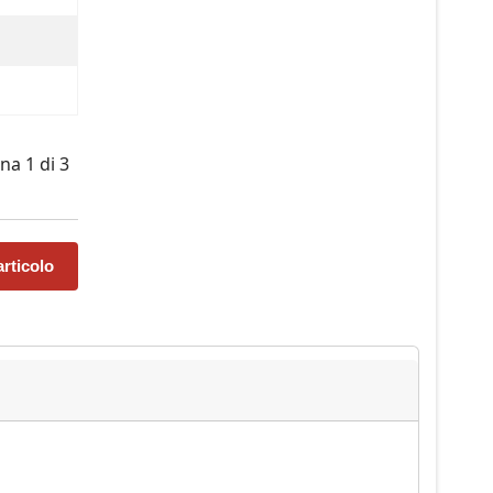
na 1 di 3
rticolo