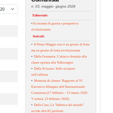
isualizza #
n. 03, maggio- giugno 2026
Editoriale:
•
Economia di guerra e prospettiva
rivoluzionaria
Articoli:
•
Il Primo Maggio non è un giorno di festa
ma un giorno di lotta rivoluzionaria
•
Dalla Germania: L’attacco frontale alla
classe operaia alla Volkswagen
•
Dalla Svizzera: Sullo sciopero
nell’edilizia
•
Memoria di classee: Rapporto al VI
Esecutivo Allargato dell’Internazionale
Comunista (17 febbraio – 15 marzo 1926.
V seduta, 23 febbraio 1926)
•
Dalla Cina: La “fabbrica del mondo”
uccide altri 82 proletari