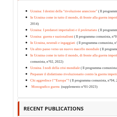
Ucraina: I destini della “rivoluzione arancione”
( Il programm
In Ucraina come in tutto il mondo, di fronte alla guerra imperia
2014)
Ucraina: I predatori imperialisti e il proletariato
( Il program
Ucraina: guerra e nazionalismi
( Il programma comunista, n°0
In Ucraina, neutrali e ingaggiati
( Il programma comunista, n
Un altro passo verso un nuovo macello mondiale
( Il progra
In Ucraina come in tutto il mondo, di fronte alla guerra imperia
comunista, n°02, 2022)
Ucraina. I nodi della crisi mondiale
( Il programma comunista
Preparare il disfattismo rivoluzionario contro la guerra imperi
Chi aggredisce l’“Europa”?
( Il programma comunista, n°04, 
Monografico guerra
(supplemento n°01-2023)
Kommunistisches Programm
PDF
n°10 - 2026
RECENT PUBLICATIONS