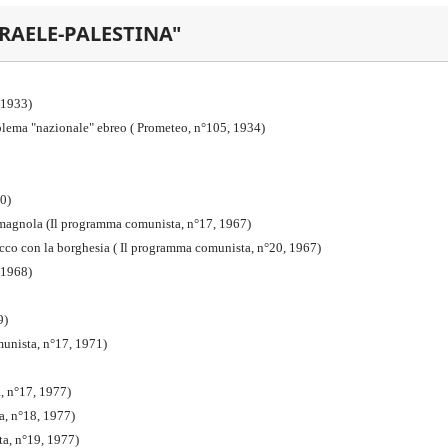
SRAELE-PALESTINA"
6,1933)
roblema "nazionale" ebreo ( Prometeo, n°105, 1934)
60)
-romagnola (Il programma comunista, n°17, 1967)
occo con la borghesia ( Il programma comunista, n°20, 1967)
 1968)
9)
munista, n°17, 1971)
a, n°17, 1977)
a, n°18, 1977)
ta, n°19, 1977)