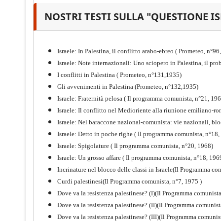
NOSTRI TESTI SULLA "QUESTIONE I
Il proletariato nella seconda
guerra mondiale e nella
"Resistenza" antifascista
Israele: In Palestina, il conflitto arabo-ebreo ( Prometeo, n°9
PDF
Quaderno n°4 (nuova edizione 2021)
Israele: Note internazionali: Uno sciopero in Palestina, il p
I conflitti in Palestina ( Prometeo, n°131,1935)
Gli avvenimenti in Palestina (Prometeo, n°132,1935)
Israele: Fraternità pelosa ( Il programma comunista, n°21, 19
Israele: Il conflitto nel Medioriente alla riunione emiliano
Israele: Nel baraccone nazional-comunista: vie nazionali, bl
Israele: Detto in poche righe ( Il programma comunista, n°18,
Israele: Spigolature ( Il programma comunista, n°20, 1968)
Israele: Un grosso affare ( Il programma comunista, n°18, 196
Incrinature nel blocco delle classi in Israele(Il Programma co
Curdi palestinesi(Il Programma comunista, n°7, 1975 )
Dove va la resistenza palestinese? (I)(Il Programma comunist
Dove va la resistenza palestinese? (II)(Il Programma comunist
Storia della Sinistra
Dove va la resistenza palestinese? (III)(Il Programma comunis